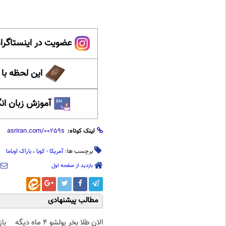
عضویت در اینستاگرام
این لحظه با
آموزش زبان ان
لینک کوتاه:
برچسب ها:
آمریکا - کوبا
،
باراک اوباما
بازدید از صفحه اول
مطالب پیشنهادی
الان طلا بخر پولشو 4 ماه دیگه
با