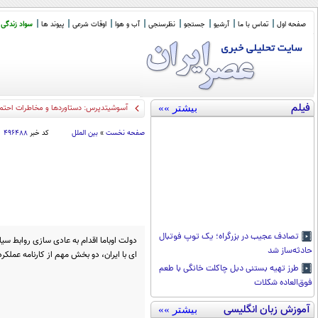
صفحه اول
تماس با ما
آرشیو
جستجو
نظرسنجی
آب و هوا
اوقات شرعی
پیوند ها
سواد زندگی
فیلم
بیشتر »»
آسوشیتدپرس: دستاوردها و مخاطرات احتما
صفحه نخست
»
بین الملل
کد خبر
۴۹۶۴۸۸
تصادف عجیب در بزرگراه؛ یک توپ فوتبال
دولت اوباما اقدام به عادی سازی روابط سیا
حادثه‌ساز شد
ای با ایران، دو بخش مهم از کارنامه عملکر
طرز تهیه بستنی دبل چاکلت خانگی با طعم
فوق‌العاده شکلات
آموزش زبان انگلیسی
بیشتر »»