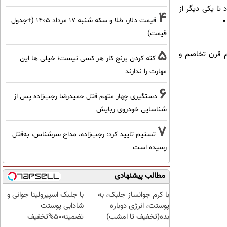
 تا یکی دیگر از
4
قیمت دلار، طلا و سکه شنبه ۱۷ مرداد ۱۴۰۵ (+جدول
"
قیمت)
5
یم قرن تخاصم و
کته کردن برنج کار هر کسی نیست؛ خیلی ها این
مهارت را ندارند
6
دستگیری چهار متهم قتل حمیدرضا رجب‌زاده پس از
شناسایی خودروی ربایش
7
تسنیم تایید کرد: رجب‌زاده، مداح سرشناس، به‌قتل
رسیده است
مطالب پیشنهادی
با کرم جوانساز جلبک، به
با جلبک اسپیرولینا جوانی و
پوستت، انرژی دوباره
شادابی پوستت
بده(تخفیف تا امشب)
تضمینه50%تخفیف