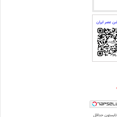
شن عصر ایران
ر تابستون حداقل