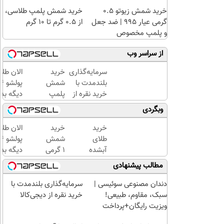
خرید شمش زیوتو ۰.۵
خرید شمش پلمپ طلاسی،
گرمی عیار ۹۹۵ | ضد جعل
از ۰.۵ گرم تا ۱۰ گرم
و پلمپ مخصوص
از سراسر وب
سرمایه‌گذاری
خرید
الان طلا
بلندمدت با
شمش
خرید نقره از
پلمپ
دیگه بده
دیجی‌کالا
طلاسی،
سرمایه‌گ
وبگردی
از ۰.۵
طلا با ا
گرم تا
بی‌بهره
خرید
خرید
الان طلا
۱۰ گرم
طلای
شمش
آبشده
1 گرمی
دیگه بده
حتی با
از
سرمایه‌گ
مطالب پیشنهادی
۱۰۰هزارتومان
طلاسی
طلا با ا
بی‌بهره
دندان مصنوعی سوئیسی |
سرمایه‌گذاری بلندمدت با
سبک، مقاوم، طبیعی!
خرید نقره از دیجی‌کالا
ویزیت رایگان+پرداخت
اقساطی😍