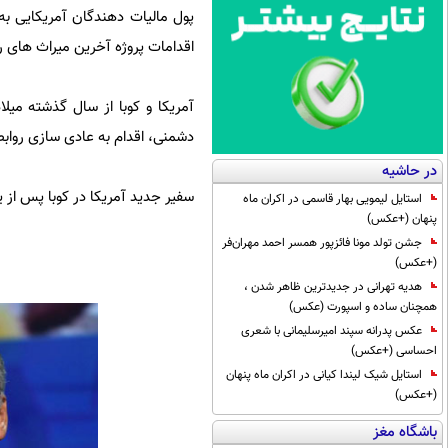
پول مالیات دهندگان آمریکایی به 
اقدامات پروژه آخرین میراث های 
آمریکا و کوبا از سال گذشته می
دشمنی، اقدام به عادی سازی روابط
در حاشیه
سفیر جدید آمریکا در کوبا پس از یک دوره 55 ساله پس از قطع روابط سیاسی و دیپلم
استایل لیمویی بهار قاسمی در اکران ماه
پنهان (+عکس)
جشن تولد مونا فائزپور همسر احمد مهران‌فر
(+عکس)
هدیه تهرانی در جدیدترین ظاهر شدن ،
همچنان ساده و اسپورت (عکس)
عکس پدرانه سپند امیرسلیمانی با شعری
احساسی (+عکس)
استایل شیک لیندا کیانی در اکران ماه پنهان
(+عکس)
باشگاه مغز