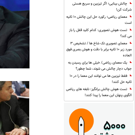
چالش بینایی؛ اگر تیزبین و سریع هستی
شرکت کن!
معمای ریاضی؛ رکورد حل این چالش 10 ثانیه
است
تست هوش تصویری: کدام کلید قفل را باز
می کند؟
معمای تصویری تک شاخ ها / تشخیص 3
مورد زیر 10 ثانیه برابر با دقت و هوش بصری فوق
العاده
یک معمای ریاضی/ خیلی ها برای رسیدن به
جواب دچار چالش می شوند، شما چطور؟
فقط تیزبین ها می توانند این معما را در 10
ثانیه حل کنند!
تست هوش چالش برانگیز: نابغه های ریاضی
الگوی پنهان این معما را پیدا کنند!