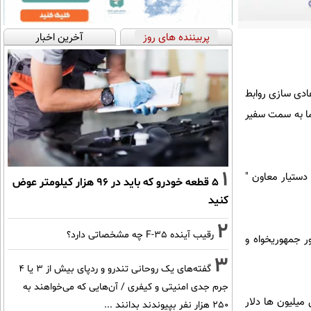
پربیننده های روز
آخرین اخبار
ت آمریکایی که از سال 2014 و همزمان با عادی سازی روابط
ما به سمت سفیر
1
دستیار معاون "
۵ قطعه خودرو که باید در ۹۶ هزار کیلومتر عوض
کنید
2
رقیب آینده F-35 چه مشخصاتی دارد؟
ور جمهوریخواه و
3
گفته‌های یک روحانی تندرو و ردپای بیش از ۳ یا ۴
جرم جدی امنیتی و کیفری / آن‌هایی که می‌خواهند به
 میلیون ها دلار
۲۵۰ هزار نفر بپیوندند بدانند ...