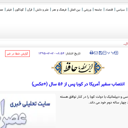
سیاسی
اقتصاد
جامعه
ورزشی
بین الملل
فرهنگ و هنر
علم و دانش
قرآن
گوناگون
فیلم
عصر 
لی سازش ناپذیری ایران در
_
‍‍‍ پ
پ
تاریخ انتشار:
۰۸:۵۴ - ۰۷-۰۷-۱۳۹۵
‌گزارش خطا در خبر
انتصاب سفیر آمریکا در کوبا پس از 56 سال (+عکس)
سی و دیپلماتیک با دولت کوبا را در کنار توافق هسته
د چهار ساله دوم خود می داند.