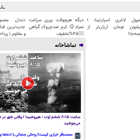
مپول لاغری اسپارتینا، ا
دیگه هیچوقت پیری سراغت
دندان مصنو
یلیون تومان ارزان‌تر از
نمیاد😉 کرم ضدچروک گیاهی
جدیدترین فنا
ه‌جا!
👈🏻45%تخفیف
و مقاوم | پرد
تماشاخانه
ساعت ۸:۱۵ ششم اوت ؛ هیروشیما / وقتی شهر در
می‌جوشید
محمدباقر خرازی کیست؟روحانی جنجالی با ادعاها و 