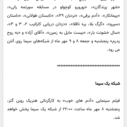
پیامک
سرگرمی
«شهر پرندگان»، «پورورو کوچولو در مسابقه سورتمه رانی»،
روانشناسی
فناوری
«پیمانکار»، «آدم برفی»، «نردبان 49»، «تابستان طولانی»، «داستان
آشپزی
دسپرو»، «گرگ بلا، بره ناقلا»، «دزدان دریایی کارائیب 2، 3 و 4»،
گوناگون
«سال خشونت بار»، «بیست مایل به زمین»، «آقای آزاد» و «به روح
دانلود
حوادث
پدرم» پنجشنبه و جمعه 8 و 9 مهر ماه از شبکه‌های سیما روی آنتن
محیط زیست
می رود.
سلامت
فرهنگی
*************************************
بین الملل
شبکه یک سیما
اجتماعی
حیات وحش
فیلم سینمایی «آدم های خوب» به کارگردانی هنریک روبن گنز،
سیاست خارجی
پنجشنبه 8 مهر ‌ماه ساعت 22:00 از شبکه یک سیما پخش خواهد
شد.