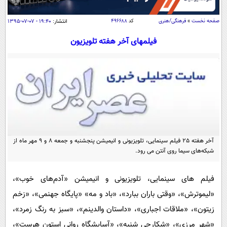
سیاسی
اقتصاد
صفحه نخست
»
فرهنگی/هنری
کد
۴۹۶۶۸۸
انتشار:
۱۹:۴۰ - ۰۷-۰۷-۱۳۹۵
جامعه
اقتصادی
فیلم‎های آخر هفته تلویزیون
ورزشی
اجتماعی
خودرو
بین الملل
حوادث
فرهنگ و هنر
سیاست خارجی
سلامت
علم و دانش
یک برش دانایی
قرآن
فناوری و It
محیط زیست
گوناگون
آخر هفته 25 فیلم سینمایی، تلویزیونی و انیمیشن پنجشنبه و جمعه 8 و 9 مهر ماه از
علمی
سفر و تفریح
شبکه‌های سیما روی آنتن می رود.
فیلم
سرگرمی
اخبار کریپتو
عصر ایران 2
اقتصاد
باشگاه مغز
فیلم های سینمایی، تلویزیونی و انیمیشن «آدم‌های خوب»،
آموزش زبان
خواندنی ها و دیدنی ها
«لیموترش»، «وقتی باران ببارد»، «باد و مه» «پایگاه جهنمی»، «زخم
ورزش
مجله تصویری سلاح
زیتون»، «ملاقات اجباری»، «داستان والدینم»، «سبز به رنگ زمرد»،
داستان کوتاه
سیاست
«شهر مرزی»، «شکارچي شنبه»، «آسایشگاه روانی استون‌ هرست»،