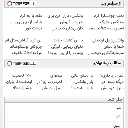
میلیاردر شد.
دارایی‌های
سرمایه‌گذاری
کنید!
از سراسر وب
آموزش رایگان
دیجیتال
دیجیتال
◗پرسش‌نامه◖
بمب جوانساز! کرم
والکس: بازار امن برای
فقط با یه کرم
بوتاکس جلبک
خرید و فروش
جوانساز، پیری رو از
اسپیرولینا50%تخفیف
دارایی‌های دیجیتال
خودت دور
کن(تخفیف50%)
والکس: پل ارتباطی
با این کشف جدید
این کرم گیاهی،مثل اتو
شما با دنیای
دنیای زیبایی، تیرگی
چروکای پوستتوصاف
سرمایه‌گذاری دیجیتال
پوست را از بین ببرید!
میکنه!50%تخفیف
مطالب پیشنهادی
کمر درد داری؟
به دنیای عالی
میخوای
۲۵٪ تخفیف
دیگه بسه! در
بازار والکس
کمردردت رو "در
ایمپلنت تا پایان
منزل درمانش
خوش آمدید!
منزل" درمان
جشنواره 🎁
کن
ترید را آغاز کنید!
کنی؟ (◂فیلم +
نظر شما
(◀پرسش‌نامه)
◂پرسش‌نامه)
نام
ایمیل