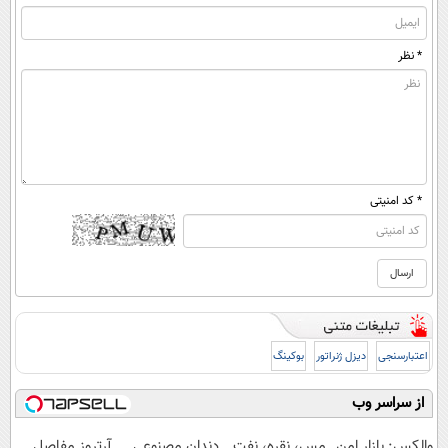
* نظر
* کد امنیتی
اعتبارسنجی
دیزل ژنراتور
بوکینگ
از سراسر وب
والکس: بازار امن
مس، نقره، نفت
دندان مصنوعی
آرتروز مفاصل