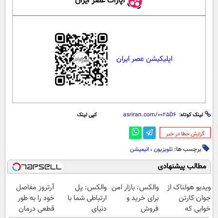
آپارات عصر ایران
اپلیکیشن عصر ایران
لینک کوتاه:
کپی لینک
‌گزارش خطا در خبر
برچسب ها:
تلویزیون
،
انیمیشن
مطالب پیشنهادی
ویدیو هولناک از
والکس: بازار امن
والکس: پل
آرتروز مفاصل
جوان کارتن
برای خرید و
ارتباطی شما با
خود را به طور
خوابی که
فروش
دنیای
قطعی درمان