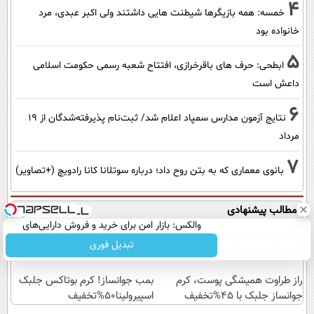
4
خمسه: همه بازیگرها شیطنت هایی داشتند ولی اکبر عبدی، مرد
خانواده بود
5
ابطحی: حرف های باقرخرازی، افتتاح شعبه رسمی حکومت اسلامی
داعش است
6
نتایج آزمون مدارس سمپاد اعلام شد/ ثبت‌نام پذیرفته‌شدگان از ۱۹
مرداد
7
بانوی معماری که به بتن روح داد؛ درباره سوتلانا کانا رادویچ (+تصاویر)
مطالب پیشنهادی
والکس: بازار امن برای خرید و فروش دارایی‌های
والکس: بازار امن برای خرید و
والکس: سرزمین فرصت‌های
دیجیتال
تبدیل فوری
فروش دارایی‌های دیجیتال
سرمایه‌گذاری دیجیتال شما
راز طراوت همیشگی پوست، کرم
بمب جوانساز! کرم بوتاکس جلبک
جوانساز جلبک با 45%تخفیف
اسپیرولینا50%تخفیف