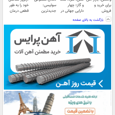
برای خرید و
و گاز؛ چهار
سوئیسی:
خود را به طور
فروش
دارایی جهانی در
جدیدترین
قطعی درمان
دارایی‌های
یک سبد
فناوری اروپا،
کنید!
بازگشت به بالای صفحه
دیجیتال
سبک و مقاوم |
◗پرسش‌نامه◖
پرداخت قسطی