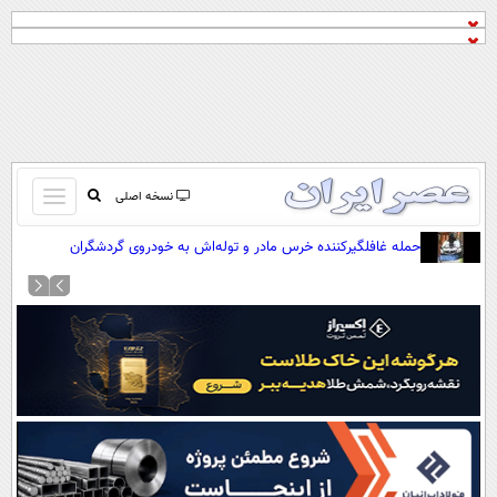
باز
نسخه اصلی
و
صفحه اول
حمله غافلگیرکننده خرس مادر و توله‌اش به خودروی گردشگران
بسته
تماس با ما
کردن
آرشیو
منو
جستجو
نظرسنجی
آب و هوا
اوقات شرعی
پیوند ها
سواد زندگی