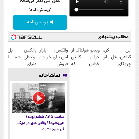
عمل کنی بدتر می‌شه❌
"پرسش‌نامه"
◀ پرسش‌نامه
مطالب پیشنهادی
این کرم
ویدیو هولناک از
والکس: بازار
والکس: پل
گیاهی،مثل اتو
جوان کارتن
امن برای خرید و
ارتباطی شما با
چروکای
خوابی که
فروش
دنیای
پوستتوصاف
میلیاردر شد.
دارایی‌های
سرمایه‌گذاری
تماشاخانه
میکنه!50%تخفیف
آموزش رایگان
دیجیتال
دیجیتال
ساعت ۸:۱۵ ششم اوت ؛
هیروشیما / وقتی شهر در دیگ
قیر می‌جوشید