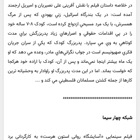
در خلاصه داستان فیلم با نقش آفرینی علی نصیریان و امیریل ارجمند
آمده است: در يک بندرگاه اسرائيل، زني يهودي که پس از مرگ
همسرش، با يک مرد مسيحي ازدواج کرده است، کودک 8-7 ساله خود
را در پي اقدامات حقوقي و اصرارهاي زياد پدربزرگش براي مدت
کوتاهي به وي مي سپارد. پدربزرگ کودک که يکي از سران جريان
فکري صهيونيسم است در جواب نگراني‌هاي مادر، وعده مي دهد که او
يک ماه بيشتر اينجا نمي‌ماند و پس از آن، کودک با اراده خود هرکجا
که خواست بماند. اما در اين مدت پدربزرگ او راوادار به وحشيانه ترين
کارها از جمله کشتن مسلمانان فلسطيني مي کند و ...
*************************************
شبکه چهار سیما
فیلم سینمایی «آسایشگاه روانی استون ‌هرست» به کارگردانی برد