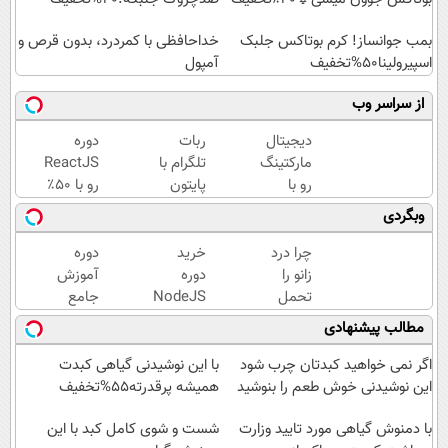
بمب جوانساز! کرم بوتاکس جلبک
خداحافظی با کمردرد، بدون قرص و
اسپیرولینا50%تخفیف
آمپول
از سراسر وب
دیجیتال
ربات
دوره
مارکتینگ
تلگرام با
ReactJS
رو با
پایتون
رو با ۵۰٪
نصف
بساز |
تخفیف
وبگردی
قیمت
۵۰٪
بخر |
یاد بگیر؛
تخفیف
آکادمی
چرا درد
خرید
دوره
ثبت نام
دوره‌های
سبزلرن
زانو را
دوره
آموزش
دوره در
برنامه
تحمل
NodeJS
جامع
سبزلرن
نویسی
می‌کنی؟
با ۵۰%
زبان C
مطالب پیشنهادی
سبزلرن
خیلی
تخفیف |
با ۵۰٪
ساده
یادگیری
تخفیف
اگر نمی خواهید کبدتان چرب شود
با این نوشیدنی گیاهی کبدت
درمنزل
برنامه
|
این نوشیدنی خوش طعم را بنوشید
همیشه پرقدرته55%تخفیف
درمانش
نویسی
فرصت
کن
با دمنوش گیاهی مورد تایید وزارت
ارزانتر از
یادگیری
شست و شوی کامل کبد با این