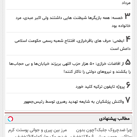
مرداد
3
خمسه: همه بازیگرها شیطنت هایی داشتند ولی اکبر عبدی، مرد
خانواده بود
4
ابطحی: حرف های باقرخرازی، افتتاح شعبه رسمی حکومت اسلامی
داعش است
5
از افاضات خرازی: ۵۰ هزار حزب اللهی بریزند خیابان‌ها و بی حجاب‌ها
را بکشند و نیرو‌های دولتی را ناکار کنند!
6
پروژه تایفون ترکیه کلید خورد
7
واکنش پزشکیان به شایعه تهدید رهبری توسط رئیس‌جمهور
مطالب پیشنهادی
چرا ضدچروک جلبک؟چون بدون
مرز بین پیری و جوانی پوستت کرم
بوتاکس جوون میشی💉۴۰٪تخفیف
ضدچروک جلبکه!40%تخفیف