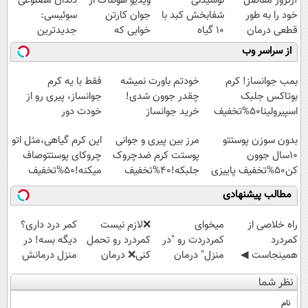
آرتروز مفاصل
نوشیدنی
ویدیو هولناک از
دندان مصنوعی
خود را به طور
شفابخش کبد با
جوان کارتن
سوئیسی:
قطعی درمان
10 گیاه
خوابی که
جدیدترین
کنید!
موثر(تخفیف تا
میلیاردر شد.
فناوری اروپا،
از سراسر وب
◗پرسش‌نامه◖
امشب)
آموزش رایگان
سبک و مقاوم |
پرداخت قسطی
بمب جوانساز! کرم
خودتم باورت نمیشه
فقط با یه کرم
بوتاکس جلبک
چقدر جوون شدی!
جوانساز، پیری رو از
اسپیرولینا50%تخفیف
خرید جوانساز
خودت دور
اسپیرولینا با تخفیف
کن(تخفیف50%)
بدون سوزن پوستتو
مرز بین پیری و جوانی
این کرم گیاهی،مثل اتو
ویژه
10سال جوون
پوستت کرم ضدچروک
چروکای پوستتوصاف
کن50%تخفیف پاییزی
جلبکه!40%تخفیف
میکنه!50%تخفیف
مطالب پیشنهادی
‌راه خلاصی از
میخوای
❌لازم نیست
کمر درد داری؟
کمردرد
کمردردت رو "در
کمردرد رو تحمل
دیگه بسه! در
همینجاست ◀
منزل" درمان
کنی❌ درمان
منزل درمانش
فقط کافیه فرم
کنی؟ (◂فیلم +
بدون جراحی و
کن
نظر شما
رو پر کنی!
◂پرسش‌نامه)
قرص
(◀پرسش‌نامه)
(پرسشنامه)
نام