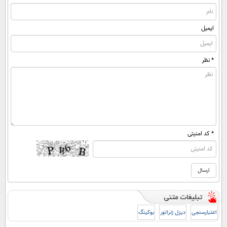
ایمیل
* نظر
* کد امنیتی
اعتبارسنجی
دیزل ژنراتور
بوکینگ