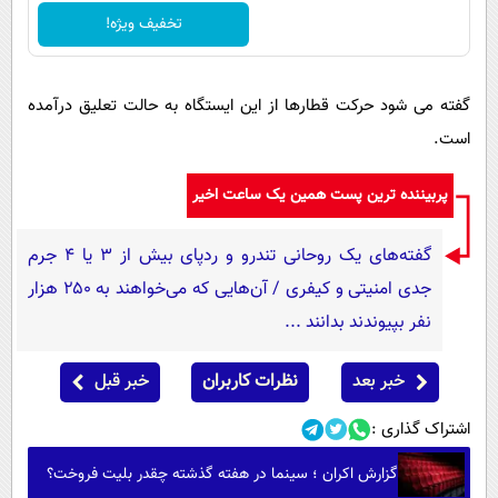
پیامک
سرگرمی
تخفیف ویژه!
روانشناسی
فناوری
آشپزی
گوناگون
گفته می شود حرکت قطارها از این ایستگاه به حالت تعلیق درآمده
دانلود
حوادث
است.
محیط زیست
پربیننده ترین پست همین یک ساعت اخیر
سلامت
گفته‌های یک روحانی تندرو و ردپای بیش از ۳ یا ۴ جرم
فرهنگی
جدی امنیتی و کیفری / آن‌هایی که می‌خواهند به ۲۵۰ هزار
بین الملل
نفر بپیوندند بدانند ...
اجتماعی
خبر بعد
نظرات کاربران
خبر قبل
حیات وحش
سیاست خارجی
اشتراک گذاری :
گزارش اکران ؛ سینما در هفته گذشته چقدر بلیت فروخت؟