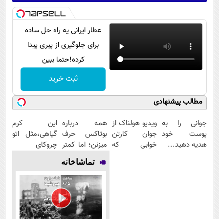
عطار ایرانی یه راه حل ساده
برای جلوگیری از پیری پیدا
کرده!حتما ببین
ثبت خرید
مطالب پیشنهادی
جوانی را به
ویدیو هولناک از
همه درباره
این کرم
پوست خود
جوان کارتن
بوتاکس حرف
گیاهی،مثل اتو
هدیه دهید...
خوابی که
میزنن؛ اما کمتر
چروکای
میلیاردر شد.
کسی این راه رو
پوستتوصاف
تماشاخانه
آموزش رایگان
میشناسه.
میکنه!50%تخفیف