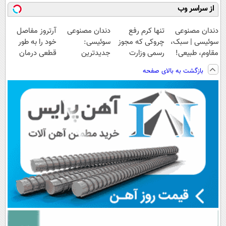
از سراسر وب
دندان مصنوعی
تنها کرم رفع
دندان مصنوعی
آرتروز مفاصل
سوئیسی | سبک،
چروکی که مجوز
سوئیسی:
خود را به طور
مقاوم، طبیعی!
رسمی وزارت
جدیدترین
قطعی درمان
ویزیت
بهداشت دارد
فناوری اروپا،
کنید!
بازگشت به بالای صفحه
رایگان+پرداخت
سبک و مقاوم |
◗پرسش‌نامه◖
اقساطی😍
پرداخت قسطی