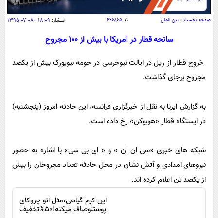
سیاسی
اقتصاد
صفحه نخست
»
بین الملل
کد
۴۹۶۸۶۵
انتشار:
۱۸:۰۹ - ۰۸-۰۷-۱۳۹۵
جامعه
اقتصادی
سانحه قطار در آمریکا با بیش از 100 مجروح
ورزشی
اجتماعی
خودرو
خروج قطار از ریل در ایالت نیوجرسی در حومه نیویورک بیش از یکصد
بین الملل
حوادث
مجروح برجای گذاشت.
فرهنگ و هنر
سیاست خارجی
سلامت
علم و دانش
به گزارش ایرنا به نقل از خبرگزاری فرانسه، این حادثه امروز (پنجشنبه)
یک برش دانایی
قرآن
فناوری و It
در ایستگاه قطار «هوبوکن» رخ داده است.
محیط زیست
گوناگون
علمی
سفر و تفریح
شبکه های خبری «سی ان ان » و « ای بی سی» با اشاره به حضور
فیلم
سرگرمی
اخبار کریپتو
نیروهای امدادی و آتش نشان در محل حادثه تعداد مجروحان را بیش
عصر ایران 2
اقتصاد
باشگاه مغز
از یکصد تن اعلام کرده اند.
آموزش زبان
خواندنی ها و دیدنی ها
ورزش
مجله تصویری سلاح
این کرم گیاهی،مثل اتو چروکای
داستان کوتاه
سیاست
پوستتوصاف میکنه!50%تخفیف