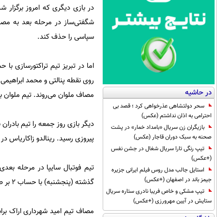
شگفتی‌ساز در مرحله بعد به مصا
سپاسی را حذف کند.
در حاشیه
مصاف ملوان می‌روند. تیم ملوان با
سحر دولتشاهی عذرخواهی کرد ؛ قصد بی
احترامی به اذان نداشتم (عکس)
بازیگران زن سریال «بامداد خمار» در پشت
صحنه به سبک دوران قاجار (عکس)
پیروزی رسید. رینالدو زاکاریاس در دقایق 45 و 82 برای سایپا
تیپ رنگی تارا سریال شغال در جشن نفس
(+عکس)
تیم فوتبال سایپا در مرحله بعدی ا
استایل جالب مدل روس فیلم ایرانی جزیره
جیمز باند در اصفهان (+عکس)
گذشته (پنجشنبه) با حساب 2 بر صفر پاراگ را از پیش رو برداشت.
تیپ مشکی و خاص فریبا نادری ستاره سریال
ستایش در آیین مهرورزی (+عکس)
مصاف تیم امید شهرداری اراک براب