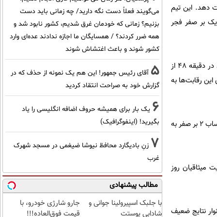
قشقایی شیراز در ضربات پنالتی موفق شد تیم پرسپولیس را 6 بر 5 شکست دهد. این تیم
می‌گویند فعلاً دست نگه دارید/ چه زمانی باید دست
یک بر صفر فجر
بزنیم؟ زمانی که خودمان غرق شدیم، کشور نابود شد و
همه ضرر کردند؟ / همسایگان ما اجازه ندادند عده‌ای وارد
کشور شوند و باعث اغتشاش شوند
اما در تبریز تیم تراکتورسازی با حساب 2 بر صفر موفق شد فولاد یاسوج را از پیش رو بردارد. محمد ایران‌پوریان در دقیقه 48 از
5
آقای رئیس جمهور! این هم یک نمونه از حذف که در
حله بعدی این رقابت‌ها به
گزارش خود به صراحت انتقاد کردید
6
یک بار برای همیشه حروف اضافه انگلیسی را یاد
بگیرید! (اینفوگرافیک)
دیگر بازی روز جمعه را تیم بادران نوین تهران و سایپا در شهرک اکباتان تهران برگزار کردند. در این بازی سایپا با حساب 2 بر صفر به
7
زنِ بادیگارد محافظ نیوشا ضیغمی در مسجد شهرک
غرب
یت میثاقیان روز
مطالب پیشنهادی
با جلبک اسپیرولینا جوانی و
جارو شارژی خودرو، با
وار نتایج ضعیف
شادابی پوستت
قیمت فوق‌العاده!!!