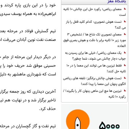
باشگاه مغز
معمای ریاضی؛ رکورد حل این چالش 10 ثانیه
ابراهیم‌زاده به همراه یوسف سیدی در دقایق 44 و 79 برای گسترش 
است
تست هوش تصویری: کدام کلید قفل را باز
می کند؟
تیم گسترش فولاد در مرحله بعد
معمای تصویری تک شاخ ها / تشخیص 3
صنعت نفت نوین آبادان می‌رفت اما 
مورد زیر 10 ثانیه برابر با دقت و هوش بصری فوق
العاده
یک معمای ریاضی/ خیلی ها برای رسیدن به
جواب دچار چالش می شوند، شما چطور؟
حسینی موفق شد حریف خود را پشت
فقط تیزبین ها می توانند این معما را در 10
ثانیه حل کنند!
است که شهرداری ماهشهر به دلیل ا
تست هوش چالش برانگیز: نابغه های ریاضی
الگوی پنهان این معما را پیدا کنند!
تیزبین ها مچ این ماهی پنهان کار را بگیرند! /
رکورد 10 ثانیه
حذف کرد.
تیم نفت و گاز گچساران در مرحله 