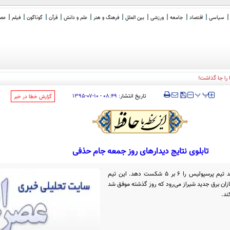
سیاسی
اقتصاد
جامعه
ورزشی
بین الملل
فرهنگ و هنر
علم و دانش
قرآن
گوناگون
فیلم
عصر 
‍‍‍ پ
پ
تاریخ انتشار:
۰۸:۴۹ - ۱۰-۰۷-۱۳۹۵
‌گزارش خطا در خبر
تابلوی نتایج دیدارهای روز جمعه جام حذفی
قشقایی شیراز در ضربات پنالتی موفق شد تیم پرسپولیس را 6 بر 5 شکست دهد. این تیم
زان برق جدید شیراز می‌رود که روز گذشته موفق شد
ند.