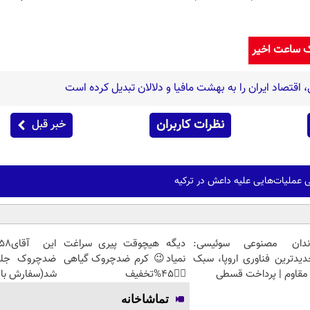
ک ساعت اخیر
اقتصاد ایران را به بهشت مافیا و دلالان تبدیل کرده است
نظرات کاربران
خبر قبل
ندان مصنوعی سوئیسی:
دیگه هیچوقت پیری سراغت
دیدترین فناوری اروپا، سبک
نمیاد😉 کرم ضدچروک گیاهی
مقاوم | پرداخت قسطی
👈🏻45%تخفیف
شد(سفارش با 
تماشاخانه