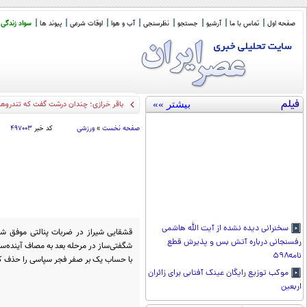
صفحه اول
تماس با ما
آرشیو
جستجو
نظرسنجی
آب و هوا
اوقات شرعی
پیوند ها
سواد زندگی
فیلم
بیشتر »»
بازی مر
_
صفحه نخست
»
ورزشی
کد خبر
۴۹۷۰۰۳
سخنرانی دیده نشده از آیت الله هاشمی
رفسنجانی درباره آتش بس و پذیرش قطع
شگفتی‌ساز در مرحله بعد به مصاف آینده‌سا
نامه۵۹۸
با حساب یک بر صفر فجر سپاسی را حذف ک
موکب توزیع رایگان عینک آفتابی برای زائران
اربعین