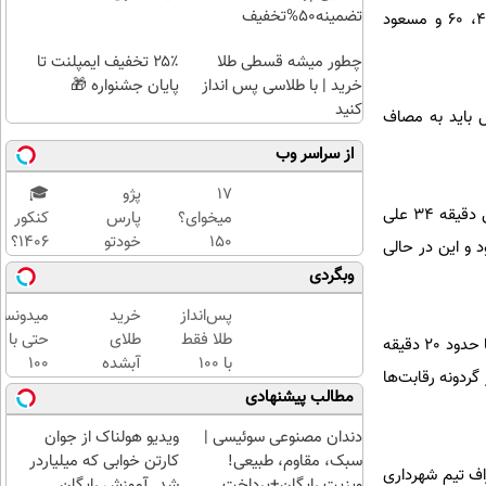
تضمینه50%تخفیف
خود را در این بازی پاره کردند و با حساب 5 بر صفر تیم میزبان را شکست دادند. نقی‌زاده در دقایق 15، 42، 60 و مسعود
چطور میشه قسطی طلا
۲۵٪ تخفیف ایمپلنت تا
خرید | با طلاسی پس انداز
پایان جشنواره 🎁
کنید
 باید به مصاف
از سراسر وب
17
پژو
🎓
در دیگر دیدار این مرحله از جام حذفی تیم ایران جوان بوشهر میزبان نفت امیدیه بود که نفت امیدیه با تک گل دقیقه 34 علی
میخوای؟
پارس
کنکور
150
خودتو
۱۴۰6؟
و این در حالی
میلیون
گذاشتی
ماز
وبگردی
وام
برای
تابستون
فوری
فروش؟
و تو یک
پس‌انداز
خرید
میدونست
تکنوپی
اینجا به
هفتع
طلا فقط
طلای
حتی با
آخرین دیداری که روز جمعه برگزار شد دیدار تیم‌های استقلال خوزستان و نفت و گاز گچساران بود که این دیدار با حدود 20 دقیقه
بگیر،
راحتی
جمع
با ۱۰۰
آبشده
۱۰۰
ه 57 حریف لیگ برتری خود را از گردونه رقابت‌ها
نارنجیشو
بفروش
میکنه
هزارتومان
حتی با
هزارتوما
مطالب پیشنهادی
بخر😍
🏆
(امن و
۱۰۰هزارتومان
هم
راحت)
میتونی
دندان مصنوعی سوئیسی |
ویدیو هولناک از جوان
طلا آبش
سبک، مقاوم، طبیعی!
کارتن خوابی که میلیاردر
اف تیم شهرداری
بخری؟
ویزیت رایگان+پرداخت
شد. آموزش رایگان