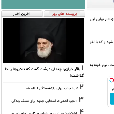
پربیننده های روز
آخرین اخبار
زدهم نهایی این
رقابت‌های جام حذفی فوتبال ایران قرار بود 12 بازی برگزار شود و که با لغو
45 از سد شاهین بندرعامری گذشت. تیم خونه به
1
باقر خرازی؛ چندان درشت گفت که تندروها را جا
گذاشت!
2
شرط جدید برای بازنشستگی اعلام شد
3
«تجرد قطعی»، انتخابی جدید برای سبک زندگی
4
پزشکیان: هر زمان می‌خواهیم کاری انجام دهیم،