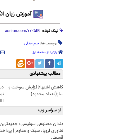
 زبان انگلیسی
لینک کوتاه:
جام حذفی
برچسب ها:
بازدید از صفحه اول
مطالب پیشنهادی
غت
کاهش اشتها/افزایش سوخت و
هی
ساز(تعداد محدود)
45%تخفیف
از سراسر وب
دندان مصنوعی سوئیسی: جدیدترین
فناوری اروپا، سبک و مقاوم | پرداخت
قسطی