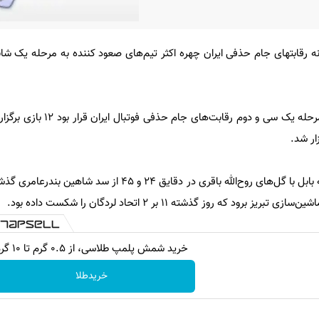
نه رقابتهای جام حذفی ایران چهره اکثر تیم‌های صعود کننده به مرحله یک شان
به گزارش ایسنا، جمعه در ادامه مرحله یک سی و دوم 
در نخستین بازی تیم خونه به خونه بابل با گل‌های روح‌الله باقری در دقایق 24 و 
د که روز گذشته 11 بر 2 اتحاد لردگان را شکست داده بود.
خرید شمش پلمپ طلاسی، از ۰.۵ گرم تا ۱۰ گرم
خریدطلا