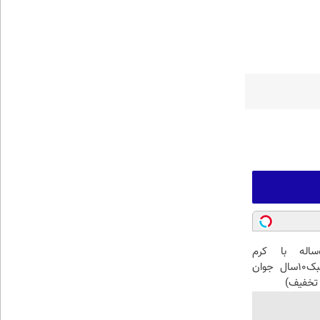
این آقای58ساله با کرم
ضدچروک جلبک10سال جوان
تخفیف)