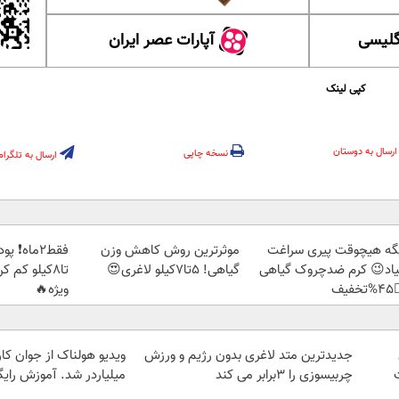
آپارات عصر ایران
آموزش
کپی لینک
ارسال به دوستان
نسخه چاپی
ارسال به تلگرام
بک بخور و
موثرترین روش کاهش وزن
دیگه هیچوقت پیری سرا
🏻 با تخفیف
گیاهی! 5تا۷کیلو لاغری😍
نمیاد😉 کرم ضدچروک گیا
ویژه🔥
👈
 از جوان کارتن خوابی که
جدیدترین متد لاغری بدون رژیم و ورزش
لیاردر شد. آموزش رایگان
چربیسوزی را 3برابر می کند