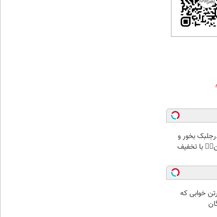
پودرجلبک بخور و
کن👌🏻 با تخفیف
رتن خوابی که
ان