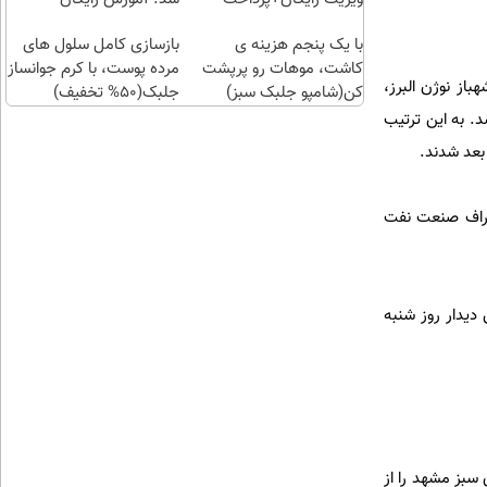
اقساطی😍
با یک پنجم هزینه ی
بازسازی کامل سلول های
کاشت، موهات رو پرپشت
مرده پوست، با کرم جوانساز
باز نوژن البرز،
کن(شامپو جلبک سبز)
جلبک(50% تخفیف)
د. به این ترتیب
بعد شدند.
نصراف صنعت نفت
 دیدار روز شنبه
ن در مرحله قبل با حساب 4 بر صفر تیم غذای سبز مشهد را از