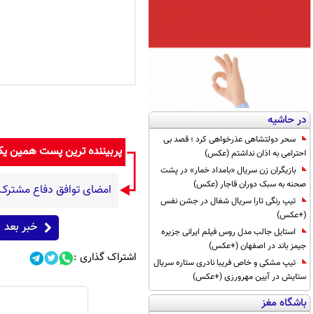
در حاشیه
سحر دولتشاهی عذرخواهی کرد ؛ قصد بی
پربیننده ترین پست همین ی
احترامی به اذان نداشتم (عکس)
بازیگران زن سریال «بامداد خمار» در پشت
صحنه به سبک دوران قاجار (عکس)
امضای توافق دفاع مشترک 
تیپ رنگی تارا سریال شغال در جشن نفس
(+عکس)
خبر بعد
استایل جالب مدل روس فیلم ایرانی جزیره
جیمز باند در اصفهان (+عکس)
اشتراک گذاری :
تیپ مشکی و خاص فریبا نادری ستاره سریال
ستایش در آیین مهرورزی (+عکس)
باشگاه مغز