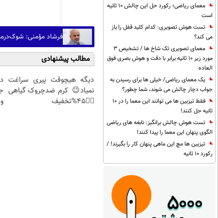
معمای ریاضی؛ رکورد حل این چالش 10 ثانیه
است
تست هوش تصویری: کدام کلید قفل را باز
فرشاد مؤمنی: شوک‌درمان
می کند؟
معمای تصویری تک شاخ ها / تشخیص 3
مطالب پیشنهادی
مورد زیر 10 ثانیه برابر با دقت و هوش بصری فوق
العاده
دیگه هیچوقت پیری سراغت
د
یک معمای ریاضی/ خیلی ها برای رسیدن به
جواب دچار چالش می شوند، شما چطور؟
نمیاد😉 کرم ضدچروک گیاهی
ج
👈🏻45%تخفیف
و 
فقط تیزبین ها می توانند این معما را در 10
ثانیه حل کنند!
تست هوش چالش برانگیز: نابغه های ریاضی
الگوی پنهان این معما را پیدا کنند!
تیزبین ها مچ این ماهی پنهان کار را بگیرند! /
رکورد 10 ثانیه