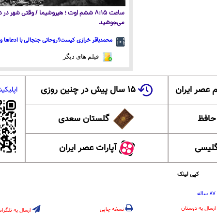
ساعت ۸:۱۵ ششم اوت ؛ هیروشیما / وقتی شهر در
می‌جوشید
محمدباقر خرازی کیست؟روحانی جنجالی با ادعاها و 
فیلم های دیگر
 عصر ایران
۱۵ سال پیش در چنین روزی
اپلیکی
 حافظ
گلستان سعدی
گلیسی
آپارات عصر ایران
کپی لینک
ه
ارسال به دوستان
نسخه چاپی
ارسال به تلگرام