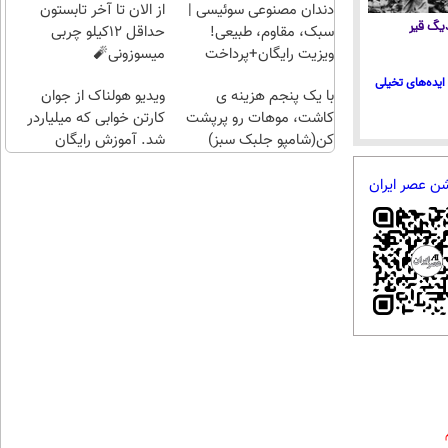
راحت)
میتونی
دندان مصنوعی سوئیسی |
از الان تا آخر تابستون
 دیگ قیر
طلا آبش
سبک، مقاوم، طبیعی!
حداقل 12کیلو چربی
بخری؟
ویزیت رایگان+پرداخت
میسوزونی🧨
اقساطی😍
ایده‌های تخیلی
با یک پنجم هزینه ی
ویدیو هولناک از جوان
کاشت، موهات رو پرپشت
کارتن خوابی که میلیاردر
کن(شامپو جلبک سبز)
شد. آموزش رایگان
شن عصر ایران