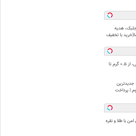
جلبک، هدیه
(خرید با تخفیف
خرید شمش پلمپ طلاسی، از ۰.۵ گرم تا
 جدیدترین
وم | پرداخت
من با طلا و نقره