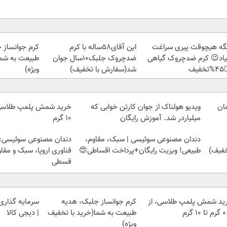
ز جلبک، هدیه
این آقای58ساله با کرم
دیگه هیچوقت پیری سرا
رید با تخفیف
ضدچروک جلبک10سال جوان
نمیاد😉 کرم ضدچروک گیا
ویژه)
شد(سفارش با تخفیف)
👈
ویدیو هولناک از جوان کارتن خوابی که
۱۰ گرم
میلیاردر شد. آموزش رایگان
وعی سوئیسی: جدیدترین
دندان مصنوعی سوئیسی | سبک، مقاوم،
ا، سبک و مقاوم | پرداخت
طبیعی! ویزیت رایگان+پرداخت اقساطی😍
قسطی
 با طلا و نقره
کرم جوانساز جلبک، هدیه
خرید شمش پلمپ طلاسی، 
| دیجی کالا
طبیعت به شما(خرید با تخفیف
۰.۵ گرم
ویژه)