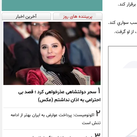
رقرار كند.
پربیننده های روز
آخرین اخبار
 اسب سواري كند.
1
سحر دولتشاهی عذرخواهی کرد ؛ قصد بی
احترامی به اذان نداشتم (عکس)
2
اکونومیست: پرداخت عوارض به ایران بهتر از ادامه
تنش است
3