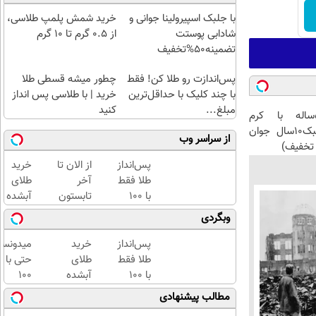
با جلبک اسپیرولینا جوانی و
خرید شمش پلمپ طلاسی،
شادابی پوستت
از ۰.۵ گرم تا ۱۰ گرم
تضمینه50%تخفیف
پس‌اندازت رو طلا کن! فقط
چطور میشه قسطی طلا
با چند کلیک با حداقل‌ترین
خرید | با طلاسی پس انداز
مبلغ...
کنید
این آقای58ساله با کرم
ضدچروک جلبک10سال جوان
از سراسر وب
تخفیف)
پس‌انداز
از الان تا
خرید
طلا فقط
آخر
طلای
با ۱۰۰
تابستون
آبشده
هزارتومان
حداقل
حتی با
وبگردی
(امن و
12کیلو
۱۰۰هزارتومان
راحت)
چربی
پس‌انداز
خرید
میدونست
میسوزونی
طلا فقط
طلای
حتی با
🧨
با ۱۰۰
آبشده
۱۰۰
هزارتومان
حتی با
هزارتوما
مطالب پیشنهادی
(امن و
۱۰۰هزارتومان
هم