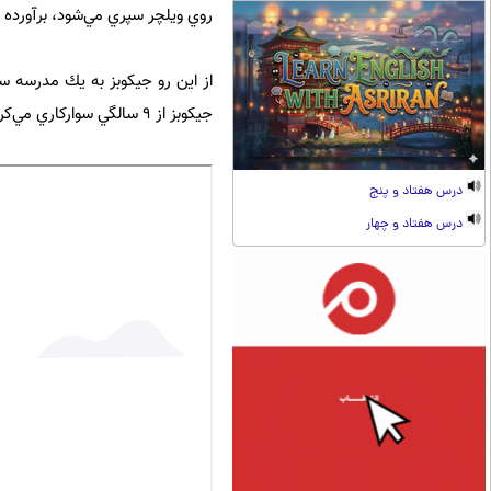
روي ويلچر سپري مي‌شود، برآورده سا
از اين رو جيكوبز به يك مدرسه سو
جيكوبز از 9 سالگي سواركاري مي‌كرده‌است تا زماني كه بيماري فرصت ادامه فعاليتي كه عاشقانه آن را دنبال مي‌كرد، از او گرفت.
درس هفتاد و پنج
درس هفتاد و چهار