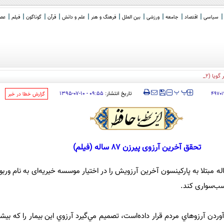
سیاسی
اقتصاد
جامعه
ورزشی
بین الملل
فرهنگ و هنر
علم و دانش
قرآن
گوناگون
فیلم
عصر 
ردیبهشت)
‍‍‍ پ
پ
تاریخ انتشار:
۰۹:۵۵ - ۱۰-۰۷-۱۳۹۵
۴۹۷۰۱
‌گزارش خطا در خبر
تحقق آخرین‌ آرزوی پیرزن ۸۷ ساله (فیلم)
نلاین- خانم جیکوبز زنی 87 ساله مبتلا به پارکینسون آخرین آرزویش را در اختیار موسسه‌ خیریه‌ای به نام 
اسب‌سواری کند.
ردن آرزوهاي مردم قرار داده‌است، تصميم مي‌گيرد آرزوي اين بيمار را كه بي