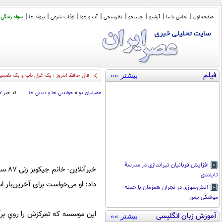
صفحه اول
تماس با ما
آرشیو
جستجو
نظرسنجی
آب و هوا
اوقات شرعی
پیوند ها
سواد زندگی
فیلم
بیشتر »»
فال حافظ امروز : یک غزل ناب و یک تفسیر گویا (27 ا
عصرايران دو
»
خواندنی ها و دیدنی ها
کد خبر
۷
افزایش قربانیان تیراندازی در مدرسۀ
خبرآ
تایلندی
داد: او می‌خواست برای آخرین‌بار 
آتش‌سوزی در نجران همزمان با حمله
موشکی یمن
اين موسسه كه تمركزش را روي برآو
آموزش زبان انگلیسی
بیشتر »»