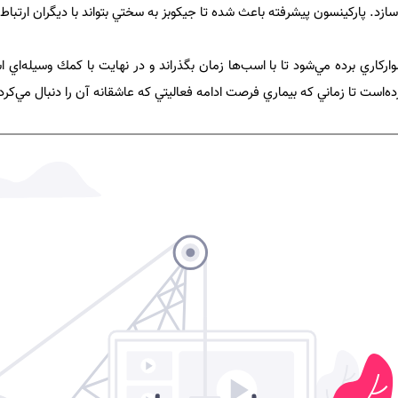
زد. پاركينسون پيشرفته باعث شده تا جيكوبز به سختي بتواند با ديگران ارتباط ب
اركاري برده مي‌شود تا با اسب‌ها زمان بگذراند و در نهايت با كمك وسيله‌اي