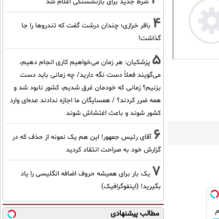
شرط جدید برای بازنشستگی اعلام شد
4
باقر خرازی؛ چندان درشت گفت که تندروها را جا
گذاشت!
5
پزشکیان: هر زمان می‌خواهیم کاری انجام دهیم،
می‌گویند فعلاً دست نگه دارید/ چه زمانی باید دست
بزنیم؟ زمانی که خودمان غرق شدیم، کشور نابود شد و
همه ضرر کردند؟ / همسایگان ما اجازه ندادند عده‌ای وارد
کشور شوند و باعث اغتشاش شوند
6
آقای رئیس جمهور! این هم یک نمونه از حذف که در
گزارش خود به صراحت انتقاد کردید
7
یک بار برای همیشه حروف اضافه انگلیسی را یاد
بگیرید! (اینفوگرافیک)
مطالب پیشنهادی