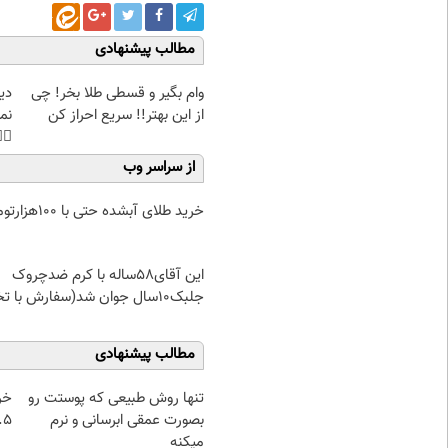
مطالب پیشنهادی
غت
وام بگیر و قسطی طلا بخر! چی
هی
از این بهتر!! سریع احراز کن
45%تخفیف
از سراسر وب
خرید طلای آبشده حتی با ۱۰۰هزارتومان
این آقای58ساله با کرم ضدچروک
جلبک10سال جوان شد(سفارش با تخفیف)
مطالب پیشنهادی
از
تنها روش طبیعی که پوستت رو
 تا ۱۰ گرم
بصورت عمقی ابرسانی و نرم
میکنه