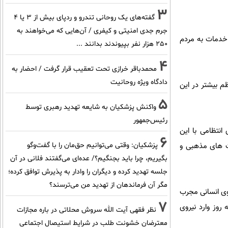
3
گفته‌های یک روحانی تندرو و ردپای بیش از ۳ یا ۴
جرم جدی امنیتی و کیفری / آن‌هایی که می‌خواهند به
 خدمات به مردم
۲۵۰ هزار نفر بپیوندند بدانند ...
4
محمدباقر خرازی تحت تعقیب قرار گرفت / احضار به
دادگاه ویژه روحانیت
ظم بیشتر در این
5
واکنش پزشکیان به شایعه تهدید رهبری توسط
رئیس‌جمهور
انتظامی با این
6
ات های مذهبی و
پزشکیان: وقتی می‌توانیم حق‌مان را با گفت‌وگو
بگیریم، چرا باید بجنگیم؟/ عده‌ای می‌گفتند فلانی در آن
جلسه تهدید کرده و دیگران را وادار به پذیرش توافق کرده؛
مگر آن فرماندهان از تهدید من می‌ترسند؟
وی انسانی مجرب
7
 روز وارد نیروی
نظر فقهی آیت الله سروش محلاتی در باره مجازات
معترضان خشونت طلب در شرایط استیصال اجتماعی