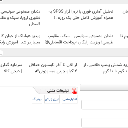
تحلیل آماری فوری با نرم افزار SPSS به
دندان مصنوعی سوئیسی:
همراه آموزش کامل حتی یک روزه !!
فناوری اروپا، سبک و مقا
قسطی
لمپ طلاسی، از ۰.۵ گرم تا
دندان مصنوعی سوئیسی | سبک، مقاوم،
ویدیو هولناک از جوان کا
طبیعی! ویزیت رایگان+پرداخت اقساطی😍
میلیاردر شد. آموزش رایگ
ید شمش پلمپ طلاسی، از
از الان تا آخر تابستون حداقل
سرمایه گذاری ا
 ۱۰ گرم
12کیلو چربی میسوزونی🧨
| دیجی کالا
اعتبارسنجی
دیزل ژنراتور
بوکینگ