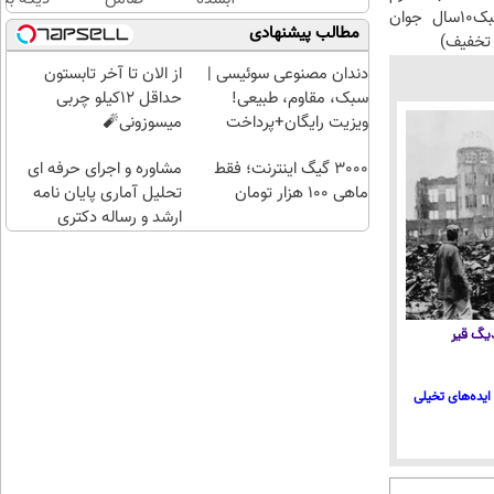
ضدچروک جلبک10سال جوان
حتی با
تا 100
سرمایه‌گ
مطالب پیشنهادی
تخفیف)
۱۰۰هزارتومان
میلیون
طلا با ا
اعتبار
بی‌بهره
دندان مصنوعی سوئیسی |
از الان تا آخر تابستون
خرید
سبک، مقاوم، طبیعی!
حداقل 12کیلو چربی
طلا
ویزیت رایگان+پرداخت
میسوزونی🧨
بگیر!
اقساطی😍
3000 گیگ اینترنت؛ فقط
مشاوره و اجرای حرفه ای
ماهی 100 هزار تومان
تحلیل آماری پایان نامه
ارشد و رساله دکتری
 دیگ قیر
ایده‌های تخیلی