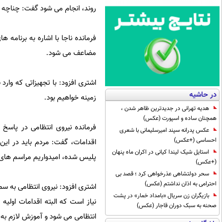
روند، انجام می شود گفت: چناچه در
فرمانده ناجا با اشاره به برنامه
مضاعف می شود.
اشتری افزود: با تجهیزاتی که وار
در حاشیه
زمینه خواهیم بود.
هدیه تهرانی در جدیدترین ظاهر شدن ،
همچنان ساده و اسپورت (عکس)
فرمانده نیروی انتظامی در پاسخ 
عکس پدرانه سپند امیرسلیمانی با شعری
احساسی (+عکس)
اقدامات، گفت: مردم باید در ای
استایل شیک لیندا کیانی در اکران ماه پنهان
پلیس شده، امیدواریم مراسم های عز
(+عکس)
سحر دولتشاهی عذرخواهی کرد ؛ قصد بی
احترامی به اذان نداشتم (عکس)
اشتری افزود: نیروی انتظامی به 
بازیگران زن سریال «بامداد خمار» در پشت
نیاز است که البته اقدامات اولیه 
صحنه به سبک دوران قاجار (عکس)
انتظامی می شود و آموزش لازم به ک