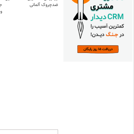
ضدچروک آلمانی
ج
و 