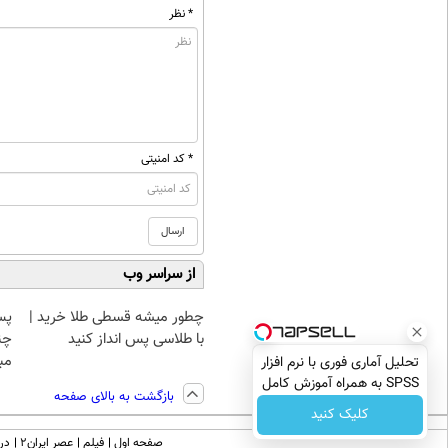
* نظر
* کد امنیتی
از سراسر وب
چطور میشه قسطی طلا خرید |
پس
با طلاسی پس انداز کنید
چن
مبل
تحلیل آماری فوری با نرم افزار
SPSS به همراه آموزش کامل
بازگشت به بالای صفحه
حتی یک روزه !!
کلیک کنید
صفحه اول
فیلم
عصر ایران۲
درب