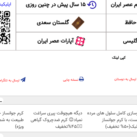
 عصر ایران
۱۵ سال پیش در چنین روزی
اپلیکی
 حافظ
گلستان سعدی
گلیسی
آپارات عصر ایران
کپی لینک
ارسال به دوستان
نسخه چاپی
ارسال به تلگرام
زسازی کامل سلول های مرده
دیگه هیچوقت پیری سراغت
کرم جوانساز 
ست، با کرم جوانساز
نمیاد😉 کرم ضدچروک گیاهی
طبیعت به شما
50% تخفیف)
👈🏻45%تخفیف
ویژه)