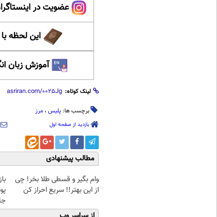
عضویت در اینستاگرام
این لحظه با
آموزش زبان ان
لینک کوتاه:
برچسب ها:
پلیس
،
مرز
بازدید از صفحه اول
مطالب پیشنهادی
وام بگیر و قسطی طلا بخر! چی
با
از این بهتر!! سریع احراز کن
پو
جلبک(
از سراسر وب