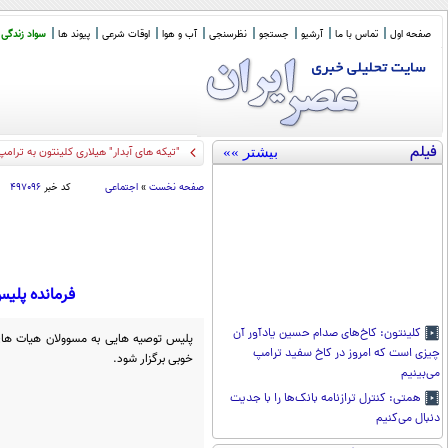
صفحه اول
تماس با ما
آرشیو
جستجو
نظرسنجی
آب و هوا
اوقات شرعی
پیوند ها
سواد زندگی
فیلم
بیشتر »»
"تیکه های آبدار" هیلاری کلینتون به ترامپ
صفحه نخست
»
اجتماعی
کد خبر
۴۹۷۰۹۶
فرمانده پلی
کلینتون: کاخ‌های صدام حسین یادآور آن
پلیس توصیه هایی به مسوولان هیات های 
چیزی است که امروز در کاخ سفید ترامپ
خوبی برگزار شود.
می‌بینیم
همتی: کنترل ترازنامه بانک‌ها را با جدیت
دنبال می‌کنیم