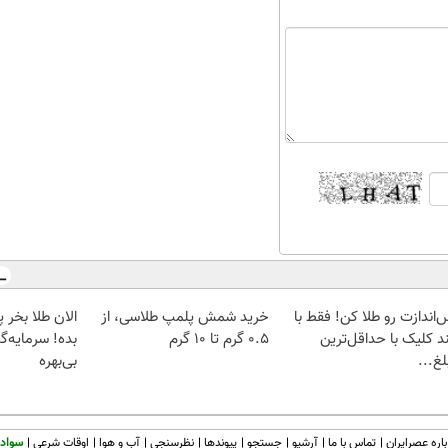
‌اندازت رو طلا کن! فقط با
خرید شمش پلمپ طلاسی، از
د کلیک با حداقل‌ترین
۰.۵ گرم تا ۱۰ گرم
بده! سرمایه‌گ
غ...
بی‌بهره
اره عصرایران
تماس با ما
آرشیو
جستجو
پیوندها
نظرسنجی
آب و هوا
اوقات شرعی
سواد 