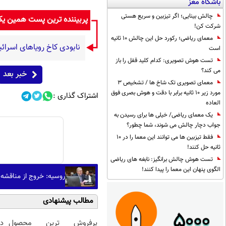
باشگاه مغز
چالش بینایی؛ اگر تیزبین و سریع هستی
پربیننده ترین پست همین ی
شرکت کن!
معمای ریاضی؛ رکورد حل این چالش 10 ثانیه
نابودی کاخ رویاهای اسرائی
است
تست هوش تصویری: کدام کلید قفل را باز
می کند؟
خبر بعد
معمای تصویری تک شاخ ها / تشخیص 3
مورد زیر 10 ثانیه برابر با دقت و هوش بصری فوق
اشتراک گذاری :
العاده
یک معمای ریاضی/ خیلی ها برای رسیدن به
جواب دچار چالش می شوند، شما چطور؟
فقط تیزبین ها می توانند این معما را در 10
ثانیه حل کنند!
تست هوش چالش برانگیز: نابغه های ریاضی
الگوی پنهان این معما را پیدا کنند!
روسیه: خروج از مناقشه 
مطالب پیشنهادی
پرفروش ترین محصول
د