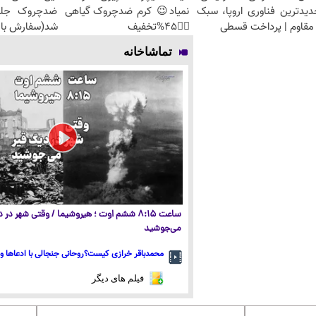
دیدترین فناوری اروپا، سبک
نمیاد😉 کرم ضدچروک گیاهی
مقاوم | پرداخت قسطی
👈🏻45%تخفیف
شد(سفارش با 
تماشاخانه
ساعت ۸:۱۵ ششم اوت ؛ هیروشیما / وقتی شهر در
می‌جوشید
محمدباقر خرازی کیست؟روحانی جنجالی با ادعاها و 
فیلم های دیگر