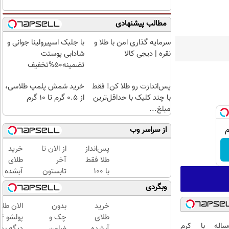
مطالب پیشنهادی
سرمایه گذاری امن با طلا و
با جلبک اسپیرولینا جوانی و
نقره | دیجی کالا
شادابی پوستت
تضمینه50%تخفیف
پس‌اندازت رو طلا کن! فقط
خرید شمش پلمپ طلاسی،
با چند کلیک با حداقل‌ترین
از ۰.۵ گرم تا ۱۰ گرم
مبلغ...
از سراسر وب
پس‌انداز
از الان تا
خرید
طلا فقط
آخر
طلای
با ۱۰۰
تابستون
آبشده
هزارتومان
حداقل
حتی با
وبگردی
(امن و
12کیلو
۱۰۰هزارتومان
راحت)
چربی
خرید
بدون
الان طلا
میسوزونی
طلای
چک و
این آقای58ساله با کرم
🧨
آبشده
ضامن
دیگه بده