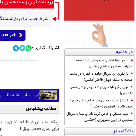
پربیننده ترین پست همین ی
شرط جدید برای بازنشستگی
خبر بعد
اشتراک گذاری :
در حاشیه
سحر دولتشاهی عذرخواهی کرد ؛ قصد بی
احترامی به اذان نداشتم (عکس)
بازیگران زن سریال «بامداد خمار» در پشت
صحنه به سبک دوران قاجار (عکس)
تیپ رنگی تارا سریال شغال در جشن نفس
(+عکس)
این وسایل نقلیه نظامی 
استایل جالب مدل روس فیلم ایرانی جزیره
جیمز باند در اصفهان (+عکس)
مطالب پیشنهادی
تیپ مشکی و خاص فریبا نادری ستاره سریال
ستایش در آیین مهرورزی (+عکس)
پنکه مه پاش دو طبقه شارژی،
د
برای زمان قعطی برق!!
ج
باشگاه مغز
و 