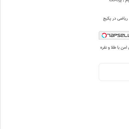
وم | پرداخت
 ریاضی در پکیج
من با طلا و نقره