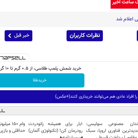
ک ساعت اخیر
 اعلام شد
نظرات کاربران
خبر قبل
خرید شمش پلمپ طلاسی، از ۰.۵ گرم تا ۱۰ گرم
خریدطلا
را افراد عادی هم می‌توانند خریداری کنند(+عکس)
ندان مصنوعی سوئیسی:
1بار برای همیشه زانودردت
وام ۱۵۰ 
دیدترین فناوری اروپا، سبک
رودرمان کن! (تکنولوژی آلمان)
حداقلی و بازپ
مقاوم | پرداخت قسطی
◂پرسشنامه▸