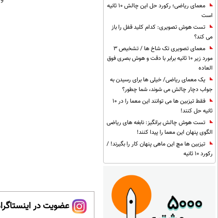
معمای ریاضی؛ رکورد حل این چالش 10 ثانیه
است
تست هوش تصویری: کدام کلید قفل را باز
می کند؟
معمای تصویری تک شاخ ها / تشخیص 3
مورد زیر 10 ثانیه برابر با دقت و هوش بصری فوق
العاده
یک معمای ریاضی/ خیلی ها برای رسیدن به
جواب دچار چالش می شوند، شما چطور؟
فقط تیزبین ها می توانند این معما را در 10
ثانیه حل کنند!
تست هوش چالش برانگیز: نابغه های ریاضی
الگوی پنهان این معما را پیدا کنند!
تیزبین ها مچ این ماهی پنهان کار را بگیرند! /
رکورد 10 ثانیه
عضویت در اینستاگرام