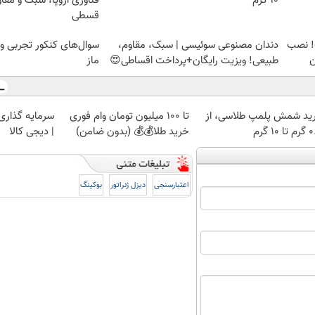
۱۰ گرم
فناوری اروپا، سبک و مقا
قسطی
! نصب
دندان مصنوعی سوئیسی | سبک، مقاوم،
سوال‌های کنکور تجربی و
ن
طبیعی! ویزیت رایگان+پرداخت اقساطی😍
ماز
ید شمش پلمپ طلاسی، از
تا 100 میلیون تومان وام فوری
سرمایه گذاری ا
 ۱۰ گرم
خرید طلا💰💰 (بدون ضامن)
| دیجی کالا
اعتبارسنجی
دیزل ژنراتور
بوکینگ