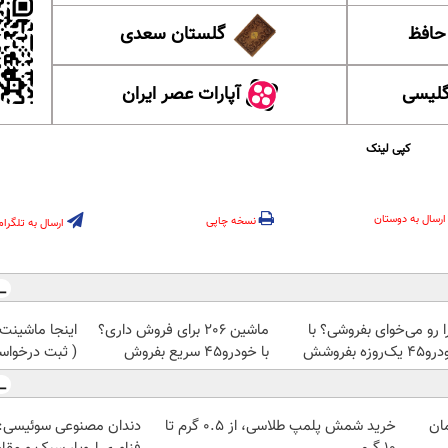
 حافظ
گلستان سعدی
گلیسی
آپارات عصر ایران
کپی لینک
ارسال به دوستان
نسخه چاپی
ارسال به تلگرام
ا رو می‌خوای بفروشی؟ با
ماشین 206 برای فروش داری؟
اینجا ماشینت
یک‌روزه بفروشش
با خودرو45 سریع بفروش
( ثبت درخوا
خرید شمش پلمپ طلاسی، از ۰.۵ گرم تا
دندان مصنوعی سوئیسی: