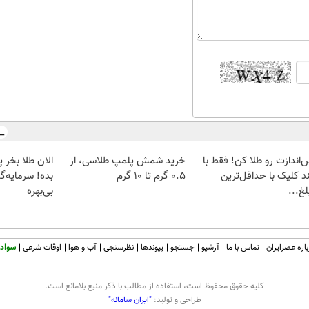
‌اندازت رو طلا کن! فقط با
خرید شمش پلمپ طلاسی، از
د کلیک با حداقل‌ترین
۰.۵ گرم تا ۱۰ گرم
بده! سرمایه‌گ
غ...
بی‌بهره
اره عصرایران
تماس با ما
آرشیو
جستجو
پیوندها
نظرسنجی
آب و هوا
اوقات شرعی
سواد 
كليه حقوق محفوظ است، استفاده از مطالب با ذكر منبع بلامانع است.
طراحی و تولید:
"ایران سامانه"