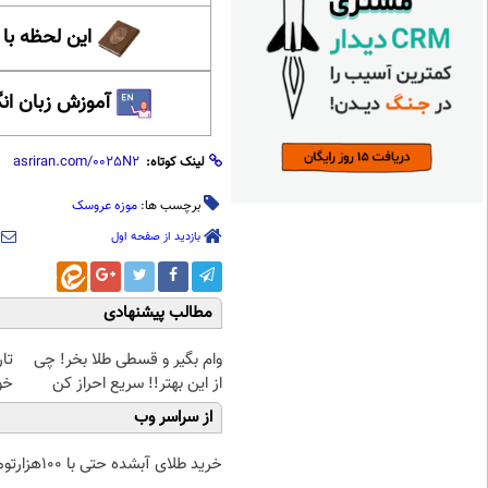
این لحظه با
آموزش زبان ان
لینک کوتاه:
برچسب ها:
موزه عروسک
بازدید از صفحه اول
مطالب پیشنهادی
وام بگیر و قسطی طلا بخر! چی
تار
از این بهتر!! سریع احراز کن
خودرو۴۵ 
از سراسر وب
خرید طلای آبشده حتی با ۱۰۰هزارتومان