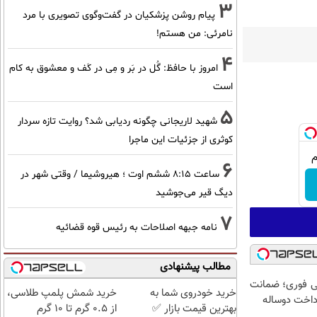
3
پیام روشن پزشکیان در گفت‌و‌گوی تصویری با مرد
نامرئی: من هستم!
4
امروز با حافظ: گُل در بَر و مِی در کَف و معشوق به کام
است
5
شهید لاریجانی چگونه ردیابی شد؟ روایت تازه سردار
کوثری از جزئیات این ماجرا
6
ساعت ۸:۱۵ ششم اوت ؛ هیروشیما / وقتی شهر در
دیگ قیر می‌جوشید
7
نامه جبهه اصلاحات به رئیس قوه قضائیه
مطالب پیشنهادی
میلیونی فوری؛ ضمانت
خرید خودروی شما به
خرید شمش پلمپ طلاسی،
رداخت دوساله
بهترین قیمت بازار ✅
از ۰.۵ گرم تا ۱۰ گرم