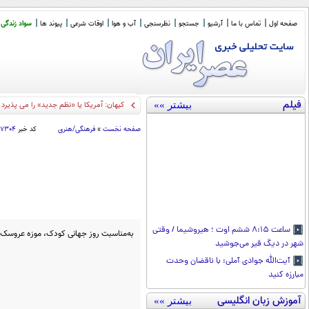
صفحه اول
تماس با ما
آرشیو
جستجو
نظرسنجی
آب و هوا
اوقات شرعی
پیوند ها
سواد زندگی
فیلم
بیشتر »»
کالابرگ
_
صفحه نخست
»
فرهنگی/هنری
کد خبر
۹۷۳۰۴
ساعت ۸:۱۵ ششم اوت ؛ هیروشیما / وقتی
به‌مناسبت روز جهانی کودک، موزه عروسک‌های ملل ۱۶ مهرماه باز
شهر در دیگ قیر می‌جوشید
آیت‌الله جوادی آملی: با ناقضان وحدت
مبارزه کنید
آموزش زبان انگلیسی
بیشتر »»