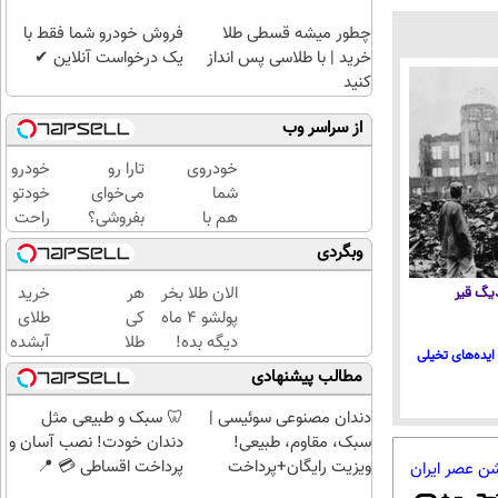
چطور میشه قسطی طلا
فروش خودرو شما فقط با
خرید | با طلاسی پس انداز
یک درخواست آنلاین ✔
کنید
از سراسر وب
خودروی
تارا رو
خودرو
شما
می‌خوای
خودتو
هم با
بفروشی؟
راحت
یکبار
با
و سریع
وبگردی
مراجعه
خودرو۴۵
بفروش
فروخته
یک‌روزه
الان طلا بخر
هر
خرید
 دیگ قیر
خواهد
بفروشش
پولشو 4 ماه
کی
طلای
شد
دیگه بده!
طلا
آبشده
ایده‌های تخیلی
سرمایه‌گذاری
داره،
حتی با
مطالب پیشنهادی
طلا با اقساط
غم
۱۰۰هزارتومان
بی‌بهره
نداره!
دندان مصنوعی سوئیسی |
🦷 سبک و طبیعی مثل
😊💎
سبک، مقاوم، طبیعی!
دندان خودت! نصب آسان و
(خرید
ویزیت رایگان+پرداخت
پرداخت اقساطی 💳 📍
شن عصر ایران
طلا با
اقساطی😍
تهران