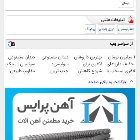
اعتبارسنجی
دیزل ژنراتور
بوکینگ
از سراسر وب
۱ میلیون تومان
بهترین داروهای
دندان مصنوعی
دندان مصنوعی
تخفیف داروهای
لاغری برای
سوئیسی:
سوئیسی | سبک،
لاغری منتخب با
شروع کاهش
جدیدترین
مقاوم، طبیعی!
ارسال از
وزن، ارسال از
فناوری اروپا،
ویزیت
بازگشت به بالای صفحه
داروخانه نزدیکت
داروخانه های
سبک و مقاوم |
رایگان+پرداخت
نزدیکت!
پرداخت قسطی
اقساطی😍