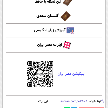
این لحظه با حافظ
گلستان سعدی
آموزش زبان انگلیسی
آپارات عصر ایران
اپلیکیشن عصر ایران
لینک کوتاه:
کپی لینک