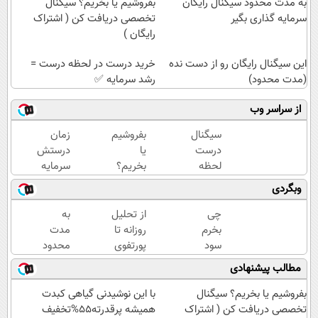
به مدت محدود سیگنال رایگان
بفروشیم یا بخریم؟ سیگنال
سرمایه گذاری بگیر
تخصصی دریافت کن ( اشتراک
رایگان )
این سیگنال رایگان رو از دست نده
خرید درست در لحظه درست =
(مدت محدود)
رشد سرمایه ✅
از سراسر وب
سیگنال
بفروشیم
زمان
درست
یا
درستش
لحظه
بخریم؟
سرمایه
ای بگیر
سیگنال
گذاری
وبگردی
سود
تخصصی
کن ✅
کن ✅
دریافت
چی
از تحلیل
به
(شروع
کن (
بخرم
روزانه تا
مدت
رایگان)
اشتراک
سود
پورتفوی
محدود
رایگان )
کنم ؟؟
اختصاصی؛
سیگنال
مطالب پیشنهادی
سیگنال
اینجا روی
رایگان
رایگان
سود باش!
سرمایه
بفروشیم یا بخریم؟ سیگنال
با این نوشیدنی گیاهی کبدت
بگیر
گذاری
تخصصی دریافت کن ( اشتراک
همیشه پرقدرته55%تخفیف