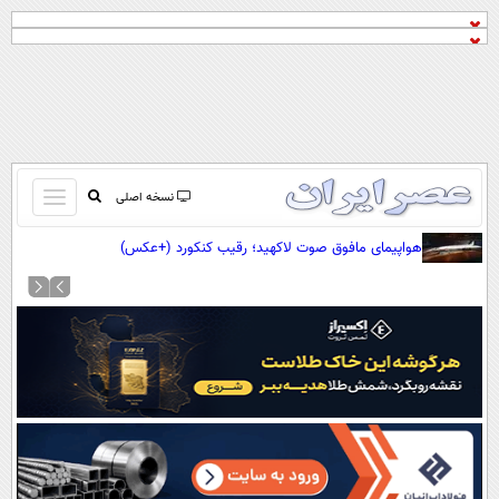
باز
نسخه اصلی
و
صفحه اول
هواپیمای مافوق صوت لاکهید؛ رقیب کنکورد (+عکس)
بسته
تماس با ما
کردن
آرشیو
منو
جستجو
نظرسنجی
آب و هوا
اوقات شرعی
پیوند ها
سواد زندگی