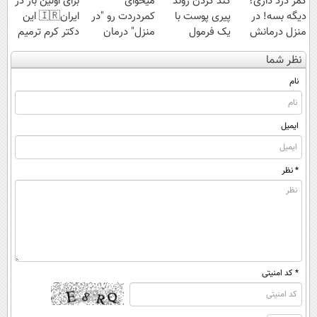
کمر درد داری؟
کند کردن روند
میخوای
برای اولین بار در
دیگه بسه! در
پیری پوست با
کمردردت رو "در
ایران🇮🇷 این
منزل درمانش
یک فرمول
منزل" درمان
دکتر کرم ترمیم
کن
گیاهی
کنی؟ (◂فیلم +
کننده 23 روزه
نظر شما
(◀پرسش‌نامه)
◂پرسش‌نامه)
ساخت!
نام
ایمیل
* نظر
* کد امنیتی