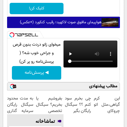
کلیک کن!
هواپیمای مافوق صوت لاکهید؛ رقیب کنکورد (+عکس)
میخوای زانو دردت بدون قرص
و جراحی خوب شه؟ (
پرسش‌نامه رو پر کن)
◀ پرسش‌نامه
مطالب پیشنهادی
این کرم
چی بخرم سود
بفروشیم یا
به مدت محدود
گیاهی،مثل اتو
کنم ؟؟ سیگنال
بخریم؟ سیگنال
سیگنال رایگان
چروکای
رایگان بگیر
تخصصی
سرمایه گذاری
پوستتوصاف
دریافت کن (
بگیر
تماشاخانه
میکنه!50%تخفیف
اشتراک رایگان )