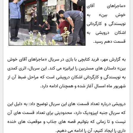
پیامک
سرگرمی
«ماجراهای آقای
روانشناسی
فناوری
خوش بین» به
نویسندگی و کارگردانی
آشپزی
گوناگون
اشکان درویشی به
دانلود
حوادث
قسمت دهم رسید.
محیط زیست
سلامت
به گزارش مهر، فرید کتابچی با بازی در سریال «ماجراهای آقای خوش
بین» داستان های مستربین را ایرانیزه می کند. این سریال، اثری کمدی
فرهنگی
به نویسندگی و کارگردانی اشکان درویشی است که مراحل ضبط آن از
بین الملل
شهریور ماه امسال آغاز شده و همچنان ادامه دارد.
اجتماعی
حیات وحش
درویشی درباره تعداد قسمت های این سریال توضیح داد: به دلیل این
که سریال جنبه اپیزودیک دارد، محدودیتی برای تعداد قسمت های آن
سیاست خارجی
نیست و تا زمانی که بتوانیم قصه های جذاب و موقعیت های خنده
داری را ایجاد کنیم، آن را ادامه می دهیم.