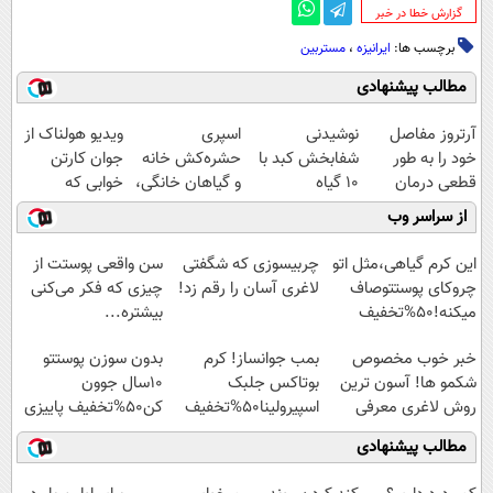
‌گزارش خطا در خبر
برچسب ها:
ایرانیزه
،
مستربین
مطالب پیشنهادی
آرتروز مفاصل
نوشیدنی
اسپری
ویدیو هولناک از
خود را به طور
شفابخش کبد با
حشره‌کش خانه
جوان کارتن
قطعی درمان
10 گیاه
و گیاهان خانگی،
خوابی که
کنید!
موثر(تخفیف تا
نابودکننده انواع
میلیاردر شد.
از سراسر وب
◗پرسش‌نامه◖
امشب)
حشرات خانگی و
آموزش رایگان
آفات
این کرم گیاهی،مثل اتو
چربیسوزی که شگفتی
سن واقعی پوستت از
چروکای پوستتوصاف
لاغری آسان را رقم زد!
چیزی که فکر می‌کنی
میکنه!50%تخفیف
بیشتره...
خبر خوب مخصوص
بمب جوانساز! کرم
بدون سوزن پوستتو
شکمو ها! آسون ترین
بوتاکس جلبک
10سال جوون
روش لاغری معرفی
اسپیرولینا50%تخفیف
کن50%تخفیف پاییزی
شد
مطالب پیشنهادی