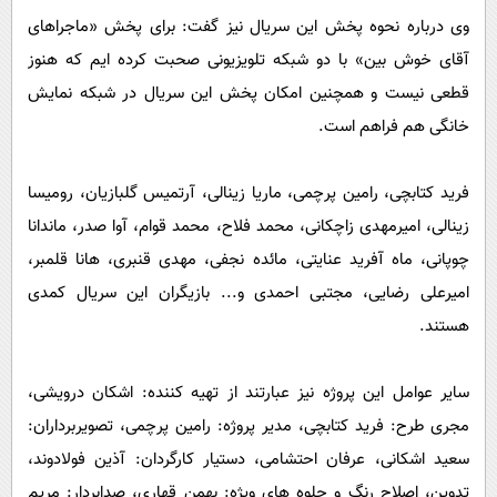
وی درباره نحوه پخش این سریال نیز گفت: برای پخش «ماجراهای
آقای خوش بین» با دو شبکه تلویزیونی صحبت کرده ایم که هنوز
قطعی نیست و همچنین امکان پخش این سریال در شبکه نمایش
خانگی هم فراهم است.
فرید کتابچی، رامین پرچمی، ماریا زینالی، آرتمیس گلبازیان، رومیسا
زینالی، امیرمهدی زاچکانی، محمد فلاح، محمد قوام، آوا صدر، ماندانا
چوپانی، ماه آفرید عنایتی، مائده نجفی، مهدی قنبری، هانا قلمبر،
امیرعلی رضایی، مجتبی احمدی و... بازیگران این سریال کمدی
هستند.
سایر عوامل این پروژه نیز عبارتند از تهیه کننده: اشکان درویشی،
مجری طرح: فرید کتابچی، مدیر پروژه: رامین پرچمی، تصویربرداران:
سعید اشکانی، عرفان احتشامی، دستیار کارگردان: آذین فولادوند،
تدوین، اصلاح رنگ و جلوه های ویژه: بهمن قهاری، صدابردار: مریم