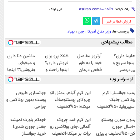
لینک کوتاه:
کپی لینک
‌گزارش خطا در خبر
برچسب ها:
وزیر دفاع آمریکا
،
چین
،
پهپاد
مطالب پیشنهادی
هایما داری؟
آرتروز مفاصل
X55 پرو برای
ماشین دنا داری
اینجا سریع و
خود را به طور
فروش داری؟
و میخوای
بی‌دردسر
قطعی درمان
اینجا راحت و
بفروشی؟؟ اینجا
می‌فروشی
کنید!
سریع بفروشش
راحت و سریع
از سراسر وب
◗پرسش‌نامه◖
بفروش
بمب جوانساز! کرم
این کرم گیاهی،مثل اتو
جوانسازی طبیعی
بوتاکس جلبک
چروکای پوستتوصاف
پوست بدون بوتاکس و
اسپیرولینا50%تخفیف
میکنه!50%تخفیف
جراحی
بدون سوزن پوستتو
این کرم ضد چروک
خودتم باورت نمیشه
10سال جوون
آلمانی،جای بوتاکس رو
چقدر جوون شدی!
کن50%تخفیف پاییزی
برات پر میکنه!تخفیف
خرید جوانساز