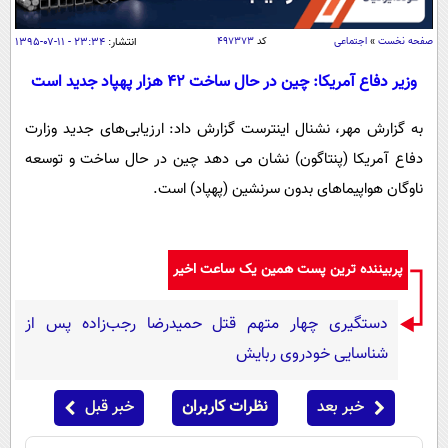
سیاسی
اقتصاد
صفحه نخست
»
اجتماعی
کد
۴۹۷۳۷۳
انتشار:
۲۳:۳۴ - ۱۱-۰۷-۱۳۹۵
جامعه
اقتصادی
وزیر دفاع آمریکا: چین در حال ساخت 42 هزار پهپاد جدید است
ورزشی
اجتماعی
خودرو
به گزارش مهر، نشنال اینترست گزارش داد: ارزیابی‌های جدید وزارت
بین الملل
حوادث
دفاع آمریکا (پنتاگون) نشان می دهد چین در حال ساخت و توسعه
فرهنگ و هنر
سیاست خارجی
سلامت
ناوگان هواپیماهای بدون سرنشین (پهپاد) است.
علم و دانش
یک برش دانایی
قرآن
فناوری و It
محیط زیست
پربیننده ترین پست همین یک ساعت اخیر
گوناگون
علمی
سفر و تفریح
فیلم
سرگرمی
اخبار کریپتو
دستگیری چهار متهم قتل حمیدرضا رجب‌زاده پس از
عصر ایران 2
اقتصاد
باشگاه مغز
شناسایی خودروی ربایش
آموزش زبان
خواندنی ها و دیدنی ها
ورزش
مجله تصویری سلاح
خبر بعد
نظرات کاربران
خبر قبل
داستان کوتاه
سیاست