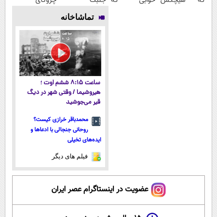
که هیچکس
خوابی که
جلبک
چروکای
نشناستت
میلیاردر شد.
اسپیرولینا50%تخفیف
پوستتوصاف
تماشاخانه
آموزش رایگان
میکنه!50%تخفیف
ساعت ۸:۱۵ ششم اوت ؛
هیروشیما / وقتی شهر در دیگ
قیر می‌جوشید
محمدباقر خرازی کیست؟
روحانی جنجالی با ادعاها و
ایده‌های تخیلی
فیلم های دیگر
عضویت در اینستاگرام عصر ایران