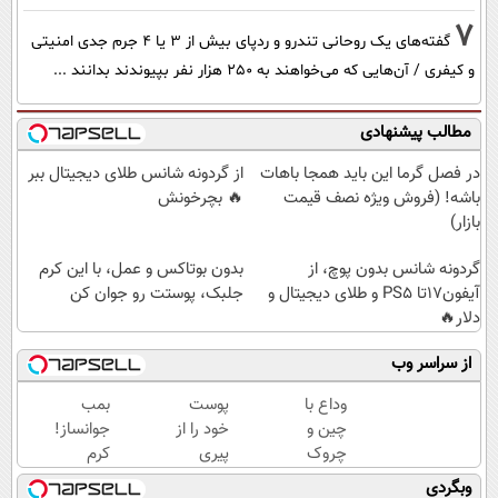
7
گفته‌های یک روحانی تندرو و ردپای بیش از ۳ یا ۴ جرم جدی امنیتی
و کیفری / آن‌هایی که می‌خواهند به ۲۵۰ هزار نفر بپیوندند بدانند ...
مطالب پیشنهادی
در فصل گرما این باید همجا باهات
از گردونه شانس طلای دیجیتال ببر
باشه! (فروش ویژه نصف قیمت
🔥 بچرخونش
بازار)
گردونه شانس بدون پوچ، از
بدون بوتاکس و عمل، با این کرم
آیفون17تا PS5 و طلای دیجیتال و
جلبک، پوستت رو جوان کن
دلار🔥
از سراسر وب
وداع با
پوست
بمب
چین و
خود را از
جوانساز!
چروک
پیری
کرم
های
نجات
بوتاکس
وبگردی