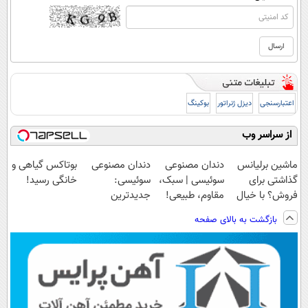
اعتبارسنجی
دیزل ژنراتور
بوکینگ
از سراسر وب
ماشین برلیانس
دندان مصنوعی
دندان مصنوعی
بوتاکس گیاهی و
گذاشتی برای
سوئیسی | سبک،
سوئیسی:
خانگی رسید!
فروش؟ با خیال
مقاوم، طبیعی!
جدیدترین
راحت بفروش
ویزیت
فناوری اروپا،
بازگشت به بالای صفحه
رایگان+پرداخت
سبک و مقاوم |
اقساطی😍
پرداخت قسطی