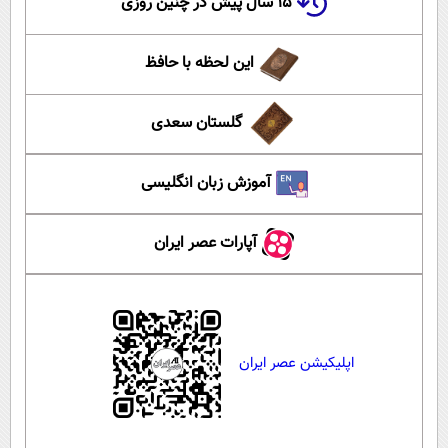
۱۵ سال پیش در چنین روزی
این لحظه با حافظ
گلستان سعدی
آموزش زبان انگلیسی
آپارات عصر ایران
اپلیکیشن عصر ایران