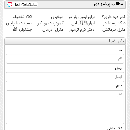
تا امشب
اسپیرولینا با تخفیف
مطالب پیشنهادی
ویژه
کمر درد داری؟
برای اولین بار در
میخوای
۲۵٪ تخفیف
دیگه بسه! در
ایران🇮🇷 این
کمردردت رو "در
ایمپلنت تا پایان
منزل درمانش
دکتر کرم ترمیم
منزل" درمان
جشنواره 🎁
کن
کننده 23 روزه
کنی؟ (◂فیلم +
نظر شما
(◀پرسش‌نامه)
ساخت!
◂پرسش‌نامه)
نام
ایمیل
* نظر
* کد امنیتی