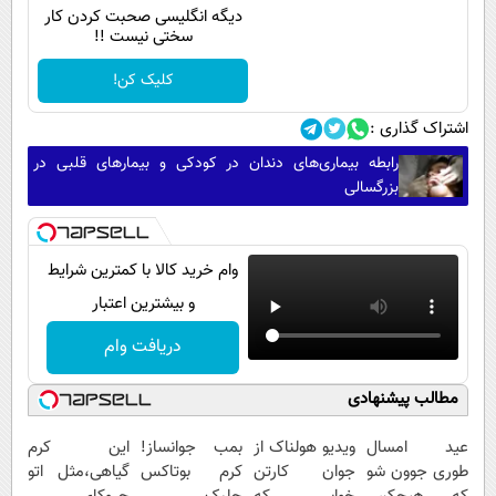
پیامک
سرگرمی
دیگه انگلیسی صحبت کردن کار
سختی نیست !!
روانشناسی
فناوری
کلیک کن!
آشپزی
گوناگون
اشتراک گذاری :
دانلود
حوادث
رابطه بیماری‌های دندان در کودکی و بیمار‌های قلبی در
محیط زیست
بزرگسالی
سلامت
فرهنگی
وام خرید کالا با کمترین شرایط
بین الملل
و بیشترین اعتبار
اجتماعی
دریافت وام
حیات وحش
مطالب پیشنهادی
سیاست خارجی
عید امسال
ویدیو هولناک از
بمب جوانساز!
این کرم
طوری جوون شو
جوان کارتن
کرم بوتاکس
گیاهی،مثل اتو