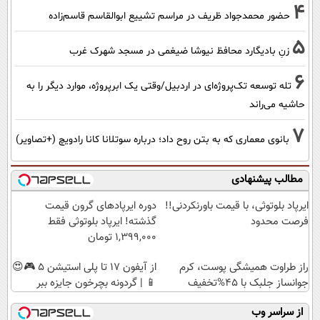
4
حضور محمدجواد ظریف در مراسم تشییع ابوالقاسم قاسم‌زاده
5
زنِ بادیگارد محافظ نیوشا ضیغمی در مسجد شهرک غرب
6
تله توسعه تک‌پروژه‌ای در اردبیل/وقتی یک ابرپروژه، موارد دیگر را به
حاشیه می‌راند
7
بانوی معماری که به بتن روح داد؛ درباره سوتلانا کانا رادویچ (+تصاویر)
مطالب پیشنهادی
ایرپاد بلوتوثی، با قیمت باورنکردنی!!
دوره ایرپاد‌های گرون قیمت
فرصت محدود
گذشته! ایرپاد بلوتوثی فقط
1,399,000 تومان
راز طراوت همیشگی پوست، کرم
از آیفون 17 تا پلی استیشن 5 🎮😍
جوانساز جلبک با 45%تخفیف
📱 | گردونه بچرخون جایزه ببر
از سراسر وب