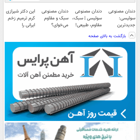
دندان مصنوعی
دندان مصنوعی
دندان مصنوعی
این دکتر شیرازی
سوئیسی:
سوئیسی | سبک،
سبک و مقاوم
کرم ترمیم زخم
جدیدترین
مقاوم، طبیعی!
می‌خوای؟
ایرانی را
فناوری اروپا،
ویزیت
پرداخت اقساطی
ساخت!!!
بازگشت به بالای صفحه
سبک و مقاوم |
رایگان+پرداخت
هم داریم!😍 |
پرداخت قسطی
اقساطی😍
📍تهران