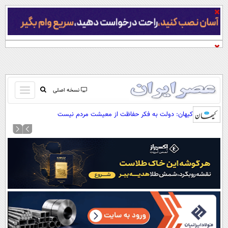
باز
نسخه اصلی
و
صفحه اول
کیهان: دولت به فکر حفاظت از معیشت مردم نیست
بسته
تماس با ما
کردن
آرشیو
منو
جستجو
نظرسنجی
آب و هوا
اوقات شرعی
پیوند ها
سواد زندگی