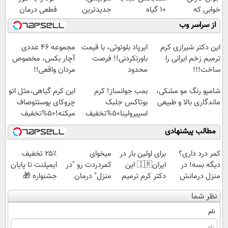
خوابی که
10 گیاه
جدیدترین
قطعی درمان
میلیاردر شد.
موثر(تخفیف تا
فناوری اروپا،
کنید!
از سراسر وب
آموزش رایگان
امشب)
سبک و مقاوم |
◗پرسش‌نامه◖
پرداخت قسطی
این دکتر شیرازی کرم
ایرپاد بلوتوثی، با قیمت
مجموعه ۴۶ عددی
ترمیم زخم ایرانی را
باورنکردنی!! فرصت
آچار بکس، مخصوص
ساخت!!!
محدود
مردان واقعی!!
(مشاهده قیمت
شامپو رنگ مو مشکی،
بمب جوانساز! کرم
این کرم گیاهی،مثل اتو
فوق‌العاده)
ماندگاری بالا و طبیعی
بوتاکس جلبک
چروکای پوستتوصاف
اسپیرولینا50%تخفیف
میکنه!50%تخفیف
مطالب پیشنهادی
کمر درد داری؟
برای اولین بار در
میخوای
۲۵٪ تخفیف
دیگه بسه! در
ایران🇮🇷 این
کمردردت رو "در
ایمپلنت تا پایان
منزل درمانش
دکتر کرم ترمیم
منزل" درمان
جشنواره 🎁
کن
کننده 23 روزه
کنی؟ (◂فیلم +
نظر شما
(◀پرسش‌نامه)
ساخت!
◂پرسش‌نامه)
نام