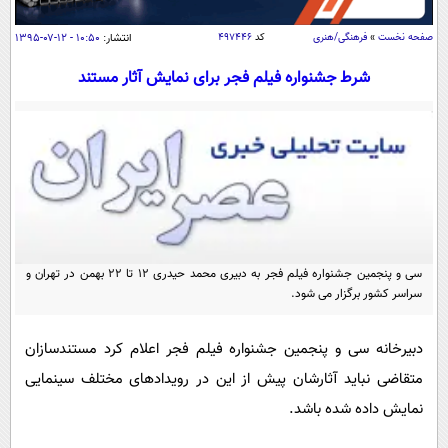
سیاسی
صفحه نخست
»
فرهنگی/هنری
کد
۴۹۷۴۴۶
انتشار:
۱۰:۵۰ - ۱۲-۰۷-۱۳۹۵
اقتصاد
جامعه
شرط جشنواره فیلم فجر برای نمایش آثار مستند
اقتصادی
ورزشی
اجتماعی
خودرو
بین الملل
حوادث
فرهنگ و هنر
سیاست خارجی
سلامت
علم و دانش
یک برش دانایی
قرآن
فناوری و It
محیط زیست
سی و پنجمین جشنواره فیلم فجر به دبیری محمد حیدری ۱۲ تا ۲۲ بهمن در تهران و
گوناگون
علمی
سفر و تفریح
سراسر کشور برگزار می شود.
فیلم
سرگرمی
اخبار کریپتو
عصر ایران 2
اقتصاد
دبیرخانه سی و پنجمین جشنواره فیلم فجر اعلام کرد مستندسازان
باشگاه مغز
متقاضی نباید آثارشان پیش از این در رویدادهای مختلف سینمایی
آموزش زبان
خواندنی ها و دیدنی ها
ورزش
مجله تصویری سلاح
نمایش داده شده باشد.
داستان کوتاه
سیاست