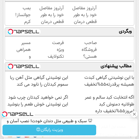
آرتروز مفاصل
آرتروز مفاصل
بمب
خود را به طور
خود را به طور
جوانساز!
قطعی درمان
قطعی درمان
کرم
کنید!
کنید!
بوتاکس
وبگردی
◗پرسش‌نامه◖
◂پرسش‌نامه▸
جلبک
اسپیرولینا50%تخفیف
صاحب
فرصت
مسیر
فروشگاه
ویژه
همراهی
هستی؟
تکنولایف
و
وام تا ۳
برای وام،
گزارش
مطالب پیشنهادی
میلیارد
150
عملکرد
تومان
میلیون با
گروه
با این نوشیدنی گیاهی کبدت
این نوشیدنی گیاهی مثل آهن ربا
بگیر
یک چک
اسنپ
همیشه پرقدرته55%تخفیف
سموم کبدتان را نابود می کند
در
اگه انتخابت کبد سالم و عمر
۱۴۰۴
اگر نمی خواهید کبدتان چرب شود
طولانیه دمنوش کبد
این نوشیدنی خوش طعم را بنوشید
امروز55%تخفیف داره
🦷 سبک و طبیعی مثل دندان خودت! نصب آسان و
صفحه اول
فیلم
عصر ایران۲
درباره عصرایران
تماس با ما
آرشیو
جستجو
پرداخت اقساطی 💳 📍 تهران
ویزیت رایگان😍
پیوندها
نظرسنجی
آب و هوا
اوقات شرعی
سواد زندگی