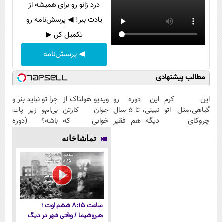
درد زانو رو برای همیشه از
یادت ببر! ◀ پرسش‌نامه رو
تکمیل کن ▶
◀ پرسش‌نامه
مطالب پیشنهادی
این کرم
این دوره رو
ویدیو هولناک از
چرا تو نباید بنز و
گیاهی،مثل اتو
نبینی، تا 5 سال
جوان کارتن
بی‌ام‌و زیر پات
چروکای
دیگه هم فقیر
خوابی که
باشه؟ (دوره
پوستتوصاف
می‌مونی! همین
میلیاردر شد.
رایگان درآمد
تماشاخانه
میکنه!50%تخفیف
الان ثبت نام
آموزش رایگان
میلیاردی)
کن
ساعت ۸:۱۵ ششم اوت ؛
هیروشیما / وقتی شهر در دیگ