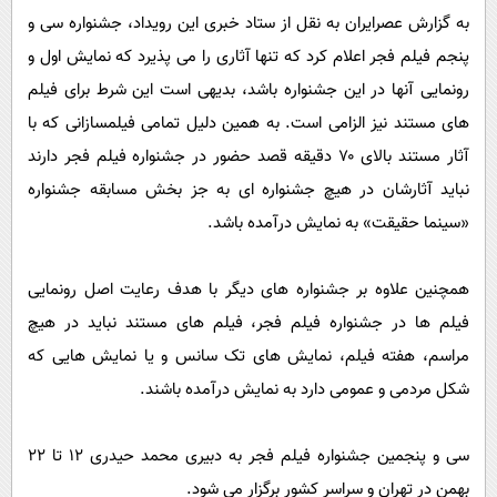
پیامک
سرگرمی
به گزارش عصرایران به نقل از ستاد خبری این رویداد، جشنواره سی و
روانشناسی
فناوری
پنجم فیلم فجر اعلام کرد که تنها آثاری را می پذیرد که نمایش اول و
رونمایی آنها در این جشنواره باشد، بدیهی است این شرط برای فیلم
آشپزی
گوناگون
های مستند نیز الزامی است. به همین دلیل تمامی فیلمسازانی که با
دانلود
حوادث
آثار مستند بالای ۷۰ دقیقه قصد حضور در جشنواره فیلم فجر دارند
محیط زیست
نباید آثارشان در هیچ جشنواره ای به جز بخش مسابقه جشنواره
سلامت
«سینما حقیقت» به نمایش درآمده باشد.
فرهنگی
همچنین علاوه بر جشنواره های دیگر با هدف رعایت اصل رونمایی
بین الملل
فیلم ها در جشنواره فیلم فجر، فیلم های مستند نباید در هیچ
اجتماعی
مراسم، هفته فیلم، نمایش های تک سانس و یا نمایش هایی که
حیات وحش
شکل مردمی و عمومی دارد به نمایش درآمده باشند.
سیاست خارجی
سی و پنجمین جشنواره فیلم فجر به دبیری محمد حیدری ۱۲ تا ۲۲
بهمن در تهران و سراسر کشور برگزار می شود.