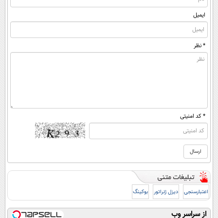
ایمیل
* نظر
* کد امنیتی
اعتبارسنجی
دیزل ژنراتور
بوکینگ
از سراسر وب