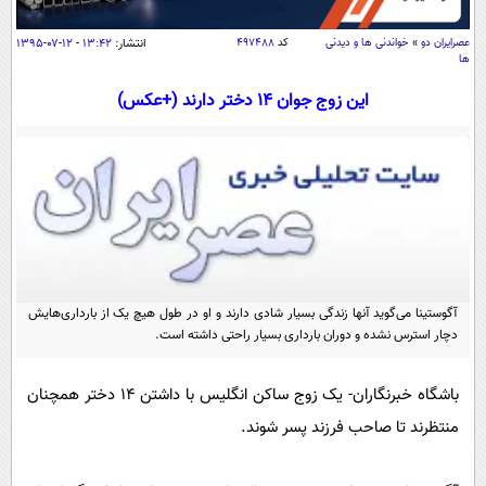
سیاسی
اقتصاد
عصرايران دو
»
خواندنی ها و دیدنی
کد
۴۹۷۴۸۸
انتشار:
۱۳:۴۲ - ۱۲-۰۷-۱۳۹۵
ها
جامعه
اقتصادی
این زوج جوان 14 دختر دارند (+عکس)
ورزشی
اجتماعی
خودرو
بین الملل
حوادث
فرهنگ و هنر
سیاست خارجی
سلامت
علم و دانش
یک برش دانایی
قرآن
فناوری و It
محیط زیست
گوناگون
علمی
آگوستینا می‌گوید آنها زندگی بسیار شادی دارند و او در طول هیچ یک از بارداری‌هایش
سفر و تفریح
دچار استرس نشده و دوران بارداری بسیار راحتی داشته است.
فیلم
سرگرمی
اخبار کریپتو
عصر ایران 2
اقتصاد
باشگاه مغز
باشگاه خبرنگاران- یک زوج ساکن انگلیس با داشتن 14 دختر همچنان
آموزش زبان
خواندنی ها و دیدنی ها
ورزش
مجله تصویری سلاح
منتظرند تا صاحب فرزند پسر شوند.
داستان کوتاه
سیاست