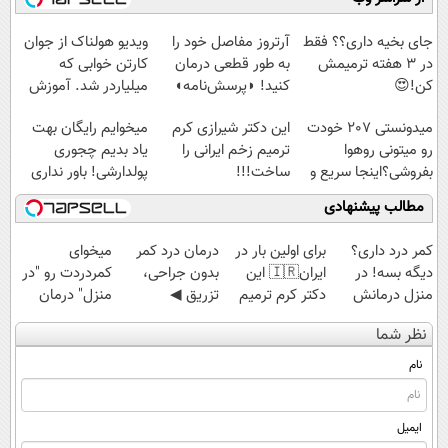
آموزش رایگان
◗پرسش‌نامه◖
سبک و مقاوم |
کن تا دیر نشده!
پرداخت قسطی
جای بخیه داری؟؟ فقط
آرتروز مفاصل خود را
ویدیو هولناک از جوان
در 3 هفته ترمیمش
به طور قطعی درمان
کارتن خوابی که
کن!😍
کنید! ◗پرسش‌نامه◖
میلیاردر شد. آموزش
رایگان
میدونستی 207 خودت
این دکتر شیرازی کرم
میخوایم رایگان بهت
رو میتونی روهوا
ترمیم زخم ایرانی را
یاد بدیم چجوری
بفروشی؟اینجا سریع و
ساخت!!!
پولدارشی! باور نداری
راحت بفروش
امتحانش مجانیه
مطالب پیشنهادی
کمر درد داری؟
برای اولین بار در
درمان درد کمر
میخوای
دیگه بسه! در
ایران🇮🇷 این
بدون جراحی،
کمردردت رو "در
منزل درمانش
دکتر کرم ترمیم
تزریق ◀
منزل" درمان
کن
کننده 23 روزه
پرسش‌نامه رو پر
کنی؟ (◂فیلم +
نظر شما
(◀پرسش‌نامه)
ساخت!
کن ▶
◂پرسش‌نامه)
نام
ایمیل