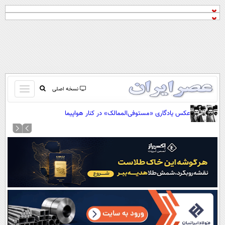
باز
نسخه اصلی
و
صفحه اول
عکس یادگاری «مستوفی‌الممالک» در کنار هواپیما
بسته
تماس با ما
کردن
آرشیو
منو
جستجو
نظرسنجی
آب و هوا
اوقات شرعی
پیوند ها
سواد زندگی