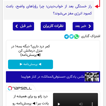
راز خستگی بعد از خواب‌دیدن؛ چرا رؤیاهای واضح، باعث
کمبود انرژی مغز می‌شوند؟
خبر بعد
نظرات کاربران
خبر قبل
اشتراک گذاری :
کمر درد داری؟ دیگه بسه! در
منزل درمانش کن
(◀پرسش‌نامه)
◀ پرسش‌نامه ▶
عکس یادگاری «مستوفی‌الممالک» در کنار هواپیما
درد زانو رو برای همیشه از
یادت ببر! ◀ پرسش‌نامه رو