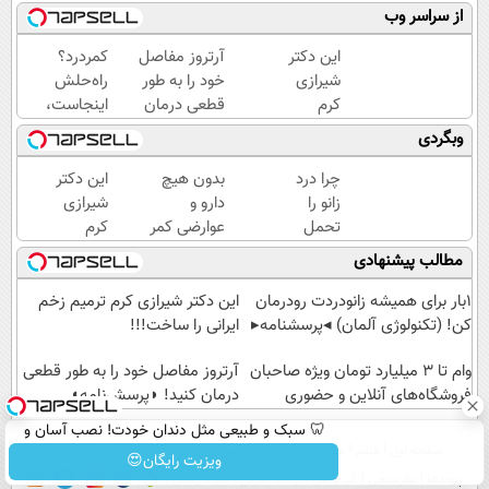
از سراسر وب
این دکتر
آرتروز مفاصل
کمردرد؟
شیرازی
خود را به طور
راه‌حلش
کرم
قطعی درمان
اینجاست،
ترمیم
کنید!
نه توی
وبگردی
زخم
◗پرسش‌نامه◖
داروخونه
ایرانی را
چرا درد
بدون هیچ
این دکتر
ساخت!!!
زانو را
دارو و
شیرازی
تحمل
عوارضی کمر
کرم
می‌کنی؟
دردت رو
ترمیم
مطالب پیشنهادی
خیلی
درمان کن!
زخم
ساده
(پرسش‌نامه)
ایرانی را
1بار برای همیشه زانودردت رودرمان
این دکتر شیرازی کرم ترمیم زخم
درمنزل
ساخت!!!
کن! (تکنولوژی آلمان) ◂پرسشنامه▸
ایرانی را ساخت!!!
درمانش
کن
وام تا ۳ میلیارد تومان ویژه صاحبان
آرتروز مفاصل خود را به طور قطعی
فروشگاه‌های آنلاین و حضوری
درمان کنید! ◗پرسش‌نامه◖
🦷 سبک و طبیعی مثل دندان خودت! نصب آسان و
صفحه اول
فیلم
عصر ایران۲
درباره عصرایران
تماس با ما
آرشیو
جستجو
پرداخت اقساطی 💳 📍 تهران
ویزیت رایگان😍
پیوندها
نظرسنجی
آب و هوا
اوقات شرعی
سواد زندگی