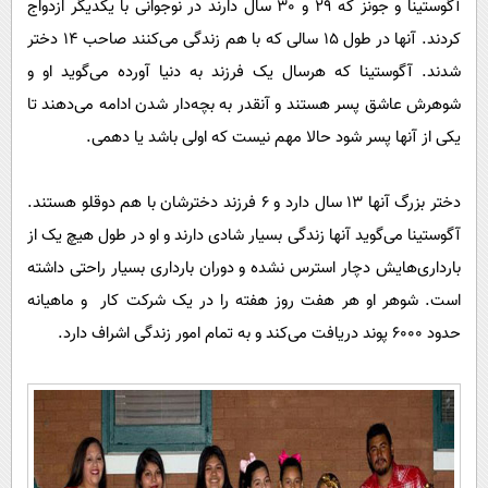
آگوستینا و جونز که 29 و 30 سال دارند در نوجوانی با یکدیگر ازدواج
پیامک
سرگرمی
کردند. آنها در طول 15 سالی که با هم زندگی می‌کنند صاحب 14 دختر
روانشناسی
فناوری
شدند. آگوستینا که هرسال یک فرزند به دنیا آورده می‌گوید او و
آشپزی
گوناگون
شوهرش عاشق پسر هستند و آنقدر به بچه‌دار شدن ادامه می‌دهند تا
دانلود
حوادث
یکی از آنها پسر شود حالا مهم نیست که اولی باشد یا دهمی.
محیط زیست
دختر بزرگ آنها 13 سال دارد و 6 فرزند دخترشان با هم دوقلو هستند.
سلامت
آگوستینا می‌گوید آنها زندگی بسیار شادی دارند و او در طول هیچ یک از
فرهنگی
بارداری‌هایش دچار استرس نشده و دوران بارداری بسیار راحتی داشته
بین الملل
است. شوهر او هر هفت روز هفته را در یک شرکت کار و ماهیانه
حدود 6000 پوند دریافت می‌کند و به تمام امور زندگی اشراف دارد.
اجتماعی
حیات وحش
سیاست خارجی