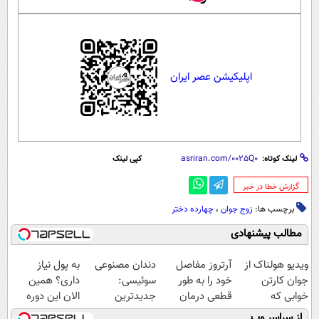
اپلیکیشن عصر ایران
لینک کوتاه:
کپی لینک
‌گزارش خطا در خبر
برچسب ها:
زوج جوان
،
چهارده دختر
مطالب پیشنهادی
ویدیو هولناک از
آرتروز مفاصل
دندان مصنوعی
به پول نیاز
جوان کارتن
خود را به طور
سوئیسی:
داری؟ همین
خوابی که
قطعی درمان
جدیدترین
الان این دوره
میلیاردر شد.
کنید!
فناوری اروپا،
رایگان رو شرکت
از سراسر وب