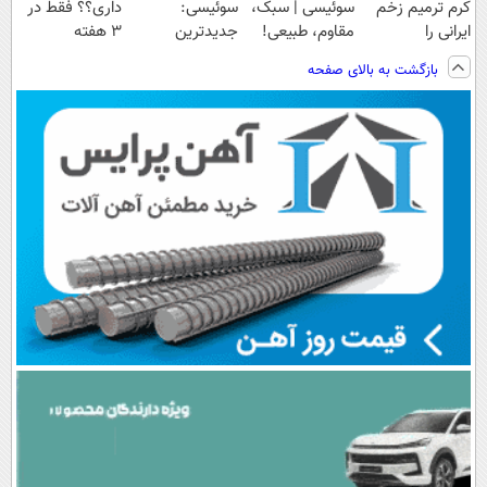
کرم ترمیم زخم
سوئیسی | سبک،
سوئیسی:
داری؟؟ فقط در
ایرانی را
مقاوم، طبیعی!
جدیدترین
3 هفته
ساخت!!!
ویزیت
فناوری اروپا،
ترمیمش کن!😍
بازگشت به بالای صفحه
رایگان+پرداخت
سبک و مقاوم |
اقساطی😍
پرداخت قسطی