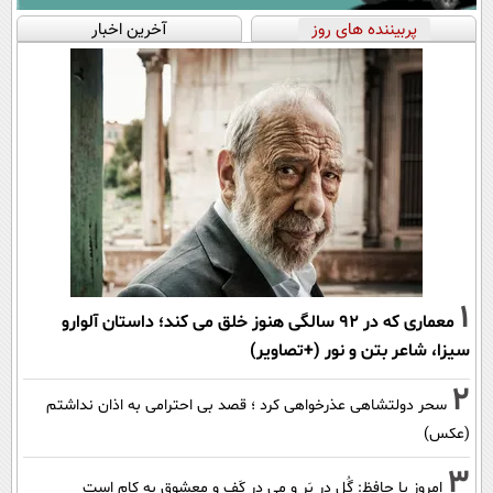
پربیننده های روز
آخرین اخبار
1
معماری که در 92 سالگی هنوز خلق می کند؛ داستان آلوارو
سیزا، شاعر بتن و نور (+تصاویر)
2
سحر دولتشاهی عذرخواهی کرد ؛ قصد بی احترامی به اذان نداشتم
(عکس)
3
امروز با حافظ: گُل در بَر و مِی در کَف و معشوق به کام است