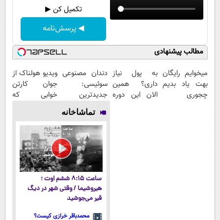
تکمیل کن ▶
◀ پرسش‌نامه
مطالب پیشنهادی
میخوایم رایگان
به پول نیاز
دندان مصنوعی
ویدیو هولناک از
بهت یاد بدیم
داری؟ همین
سوئیسی:
جوان کارتن
چجوری
الان این دوره
جدیدترین
خوابی که
پولدارشی! باور
رایگان رو شرکت
فناوری اروپا،
میلیاردر شد.
تماشاخانه
نداری امتحانش
کن تا دیر
سبک و مقاوم |
آموزش رایگان
مجانیه
نشده!
پرداخت قسطی
ساعت ۸:۱۵ ششم اوت ؛
هیروشیما / وقتی شهر در دیگ
قیر می‌جوشید
محمدباقر خرازی کیست؟