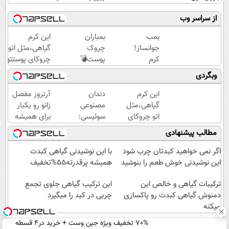
از سراسر وب
بمب
بمباران
این کرم
جوانساز!
چروک
گیاهی،مثل اتو
کرم
پوست💣
چروکای پوستتو
بوتاکس
با
صاف
وبگردی
جلبک
جوانساز
میکنه!+تخفیف
اسپیرولینا50%تخفیف
جلبک
ویژه
این کرم
دندان
آرتروز مفصل
(تخفیف
گیاهی،مثل
مصنوعی
زانو رو یکبار
تاامشب)
اتو چروکای
سوئیسی:
برای همیشه
پوستتوصاف
جدیدترین
درمان کن!
مطالب پیشنهادی
میکنه!50%تخفیف
فناوری
◗پرسش‌نامه◖
اروپا،
اگر نمی خواهید کبدتان چرب شود
با این نوشیدنی گیاهی کبدت
سبک و
این نوشیدنی خوش طعم را بنوشید
همیشه پرقدرته55%تخفیف
مقاوم |
ترکیبات گیاهی و خالص این
پرداخت
این ترکیب گیاهی جلوی تجمع
دمنوش گیاهی کبدت رو پاکسازی
قسطی
چربی در کبد را میگیرد
میکنه
70% تخفیف ویژه جین وست + خرید در4 قسطه