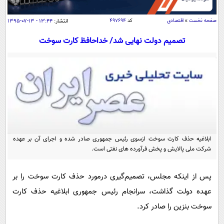
سیاسی
اقتصاد
صفحه نخست
»
اقتصادی
کد
۴۹۷۶۹۴
انتشار:
۱۳:۴۴ - ۱۳-۰۷-۱۳۹۵
جامعه
اقتصادی
تصمیم دولت نهایی شد/ خداحافظ کارت سوخت
ورزشی
اجتماعی
خودرو
بین الملل
حوادث
فرهنگ و هنر
سیاست خارجی
سلامت
علم و دانش
یک برش دانایی
قرآن
فناوری و It
محیط زیست
گوناگون
ابلاغیه حذف کارت سوخت ازسوی رئیس جمهوری صادر شده و اجرای آن بر عهده
علمی
سفر و تفریح
شرکت ملی پالایش و پخش فرآورده های نفتی است.
فیلم
سرگرمی
اخبار کریپتو
عصر ایران 2
اقتصاد
باشگاه مغز
پس از اینکه مجلس، تصمیم‌گیری درمورد حذف کارت سوخت را بر
آموزش زبان
خواندنی ها و دیدنی ها
عهده دولت گذاشت، سرانجام رئیس جمهوری ابلاغیه حذف کارت
ورزش
مجله تصویری سلاح
سوخت بنزین را صادر کرد.
داستان کوتاه
سیاست