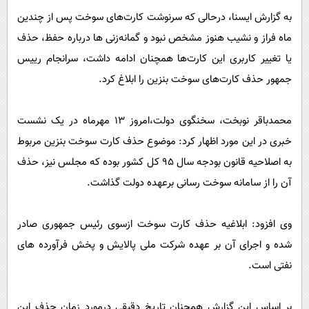
پیامک
سرگرمی
به گزارش ایسنا، درحالی که سرنوشت کارت‌های سوخت پس از چندین
روانشناسی
فناوری
ماه فراز و نشیب هنوز مشخص نبود و گمانه‌زنی ها درباره حفظ، حذف
آشپزی
یا تغییر کاربری این‌ کارت‌ها همچنان ادامه داشت، سرانجام رییس
گوناگون
جمهور حذف کارت‌های سوخت بنزین را ابلاغ کرد.
دانلود
حوادث
محیط زیست
محمدباقر نوبخت، سخنگوی دولت،امروز 13 مهرماه در یک نشست
سلامت
خبری در این مورد اظهار کرد: موضوع حذف کارت سوخت بنزین مربوط
فرهنگی
به اصلاحیه قانون بودجه سال ٩٥ کل کشور بوده که مجلس نیز، حذف
آن را از سامانه سوخت رسانی برعهده دولت گذاشت.
بین الملل
اجتماعی
وی افزود: ابلاغیه حذف کارت سوخت ازسوی رئیس جمهوری صادر
حیات وحش
شده و اجرای آن بر عهده شرکت ملی پالایش و پخش فرآورده های
سیاست خارجی
نفتی است.
بر اساس این گزارش همچنان تاریخ دقیقی درمورد زمان حذف این