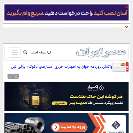
باز
نسخه اصلی
و
صفحه اول
واکنش روزنامه جوان به اظهارات خرازی: «ساز‌های ناکوک» برخی ذیل
بسته
عناوین مقدس حزب‌الله، شکلی از خیانت است
تماس با ما
کردن
آرشیو
منو
جستجو
نظرسنجی
آب و هوا
اوقات شرعی
پیوند ها
سواد زندگی