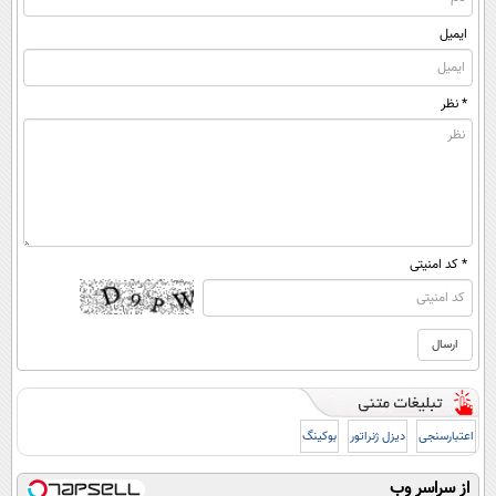
ایمیل
* نظر
* کد امنیتی
اعتبارسنجی
دیزل ژنراتور
بوکینگ
از سراسر وب