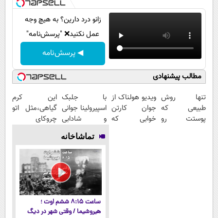
زانو درد دارین؟ به هیچ وجه
عمل نکنید❌ "پرسش‌نامه"
◀ پرسش‌نامه
مطالب پیشنهادی
تنها روش
ویدیو هولناک از
با جلبک
این کرم
طبیعی که
جوان کارتن
اسپیرولینا جوانی
گیاهی،مثل اتو
پوستت رو
خوابی که
و شادابی
چروکای
بصورت عمقی
میلیاردر شد.
پوستت
پوستتوصاف
تماشاخانه
ابرسانی و نرم
آموزش رایگان
تضمینه50%تخفیف
میکنه!50%تخفیف
میکنه
ساعت ۸:۱۵ ششم اوت ؛
هیروشیما / وقتی شهر در دیگ