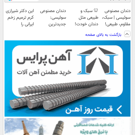
دندان مصنوعی
🦷 سبک و
دندان مصنوعی
این دکتر شیرازی
سوئیسی | سبک،
طبیعی مثل
سوئیسی:
کرم ترمیم زخم
مقاوم، طبیعی!
دندان خودت!
جدیدترین
ایرانی را
ویزیت
نصب آسان و
فناوری اروپا،
ساخت!!!
بازگشت به بالای صفحه
رایگان+پرداخت
پرداخت اقساطی
سبک و مقاوم |
اقساطی😍
💳 📍 تهران
پرداخت قسطی