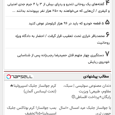
4
گفته‌های یک روحانی تندرو و ردپای بیش از ۳ یا ۴ جرم جدی امنیتی
و کیفری / آن‌هایی که می‌خواهند به ۲۵۰ هزار نفر بپیوندند بدانند ...
5
۵ قطعه خودرو که باید در ۹۶ هزار کیلومتر عوض کنید
6
محمدباقر خرازی تحت تعقیب قرار گرفت / احضار به دادگاه ویژه
روحانیت
7
دستگیری چهار متهم قتل حمیدرضا رجب‌زاده پس از شناسایی
خودروی ربایش
مطالب پیشنهادی
دندان مصنوعی سوئیسی | سبک،
کرم جوانساز جلبک اسپیرولینا🔥
مقاوم، طبیعی! ویزیت
(تحت لیسانس آلمان)
رایگان+پرداخت اقساطی😍
با جوانساز جلبک عید امسال ۱۰سال
بمب جوانساز! کرم بوتاکس جلبک
جوون تری
اسپیرولینا50%تخفیف