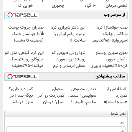
قطعی درمان
10 گیاه
چجوری
خوابی که
کنید!
موثر(تخفیف تا
پولدارشی! باور
میلیاردر شد.
از سراسر وب
◗پرسش‌نامه◖
امشب)
نداری امتحانش
آموزش رایگان
مجانیه
بمب جوانساز! کرم
این دکتر شیرازی کرم
بمباران چروک پوست
بوتاکس جلبک
ترمیم زخم ایرانی را
💣با جوانساز جلبک
اسپیرولینا50%تخفیف
ساخت!!!
(تخفیف تاامشب)
بدون سوزن پوستتو
تنها روش طبیعی که
این کرم گیاهی،مثل اتو
10سال جوون
پوستت رو بصورت
چروکای پوستتوصاف
کن50%تخفیف پاییزی
عمقی ابرسانی و نرم
میکنه!50%تخفیف
میکنه
مطالب پیشنهادی
‌راه خلاصی از
دندان مصنوعی
میخوای
کمر درد داری؟
کمردرد
سوئیسی | سبک،
کمردردت رو "در
دیگه بسه! در
همینجاست ◀
مقاوم، طبیعی!
منزل" درمان
منزل درمانش
فقط کافیه فرم
ویزیت
کنی؟ (◂فیلم +
کن
نظر شما
رو پر کنی!
رایگان+پرداخت
◂پرسش‌نامه)
(◀پرسش‌نامه)
اقساطی😍
نام