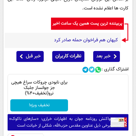
کارت ها اعلام نشده است.
پربیننده ترین پست همین یک ساعت اخیر
کیهان هم فراخوان حمله صادر کرد
خبر بعد
نظرات کاربران
خبر قبل
اشتراک گذاری :
برای نابودی چروکات سراغ هیچی
جز جوانساز جلبک
نرو(تخفیف40%)
تخفیف ویژه!
واکنش روزنامه جوان به اظهارات خرازی: «ساز‌های ناکوک»
برخی ذیل عناوین مقدس حزب‌الله، شکلی از خیانت است