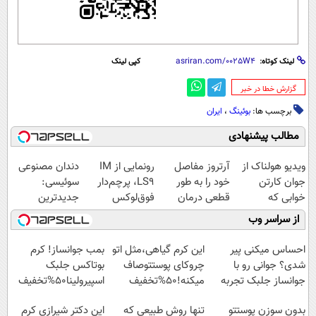
لینک کوتاه:
کپی لینک
‌گزارش خطا در خبر
برچسب ها:
بوئینگ
،
ایران
مطالب پیشنهادی
ویدیو هولناک از
آرتروز مفاصل
رونمایی از IM
دندان مصنوعی
جوان کارتن
خود را به طور
LS9، پرچم‌دار
سوئیسی:
خوابی که
قطعی درمان
فوق‌لوکس
جدیدترین
میلیاردر شد.
کنید!
EREV وارد بازار
فناوری اروپا،
از سراسر وب
آموزش رایگان
◗پرسش‌نامه◖
ایران شد
سبک و مقاوم |
پرداخت قسطی
احساس میکنی پیر
این کرم گیاهی،مثل اتو
بمب جوانساز! کرم
شدی؟ جوانی رو با
چروکای پوستتوصاف
بوتاکس جلبک
جوانساز جلبک تجربه
میکنه!50%تخفیف
اسپیرولینا50%تخفیف
کن
بدون سوزن پوستتو
تنها روش طبیعی که
این دکتر شیرازی کرم