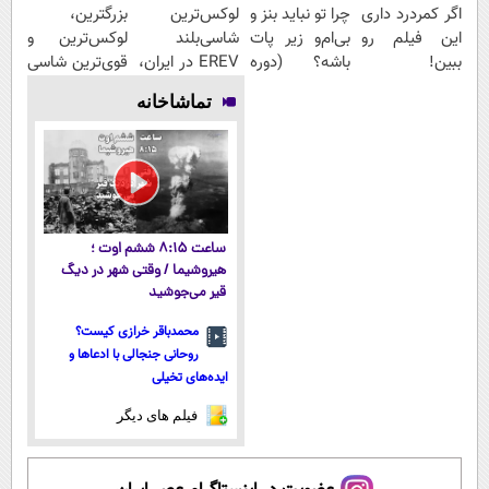
اگر کمردرد داری
چرا تو نباید بنز و
لوکس‌ترین
بزرگترین،
این فیلم رو
بی‌ام‌و زیر پات
شاسی‌بلند
لوکس‌ترین و
ببین!
باشه؟ (دوره
EREV در ایران،
قوی‌ترین شاسی
◗پرسش‌نامه رو
رایگان درآمد
توسط نیکا
بلند EREV در
تماشاخانه
پر کن◖
میلیاردی)
موتور رونمایی
در ایران رونمایی
شد!
شد
ساعت ۸:۱۵ ششم اوت ؛
هیروشیما / وقتی شهر در دیگ
قیر می‌جوشید
محمدباقر خرازی کیست؟
روحانی جنجالی با ادعاها و
ایده‌های تخیلی
فیلم های دیگر