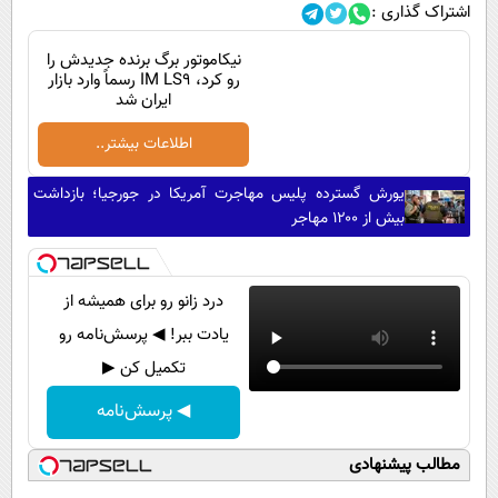
اشتراک گذاری :
نیکاموتور برگ برنده جدیدش را
رو کرد، IM LS9 رسماً وارد بازار
ایران شد
اطلاعات بیشتر..
یورش گسترده پلیس مهاجرت آمریکا در جورجیا؛ بازداشت
بیش از ۱۲۰۰ مهاجر
درد زانو رو برای همیشه از
یادت ببر! ◀ پرسش‌نامه رو
تکمیل کن ▶
◀ پرسش‌نامه
مطالب پیشنهادی