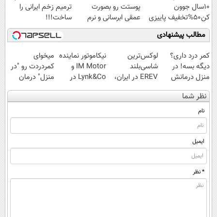
10سال جوون
پوستت رو بصورت
ترمیم زخم ایرانی را
کن50%تخفیف پاییزی
عمقی ابرسانی و نرم
ساخت!!!
میکنه
مطالب پیشنهادی
کمر درد داری؟
لوکس‌ترین
نیکاموتور نماینده
میخوای
دیگه بسه! در
شاسی‌بلند
IM Motor و
کمردردت رو "در
منزل درمانش
EREV در ایران،
Lynk&Co در
منزل" درمان
کن
توسط نیکا موتور
ایران
کنی؟ (◂فیلم +
نظر شما
(◀پرسش‌نامه)
رونمایی شد!
◂پرسش‌نامه)
نام
ایمیل
* نظر