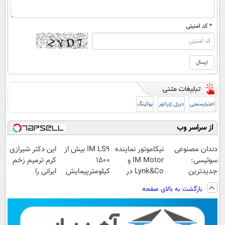
* کد امنیتی
اعتبارسنجی
دیزل ژنراتور
بوکینگ
از سراسر وب
دندان مصنوعی
نیکاموتور نماینده
IM LS9 بیش از
این دکتر شیرازی
سوئیسی:
IM Motor و
1500
کرم ترمیم زخم
جدیدترین
Lynk&Co در
کیلومترپیمایش
ایرانی را
فناوری اروپا،
ایران
با یکبار شارژ
ساخت!!!
بازگشت به بالای صفحه
سبک و مقاوم |
پرداخت قسطی