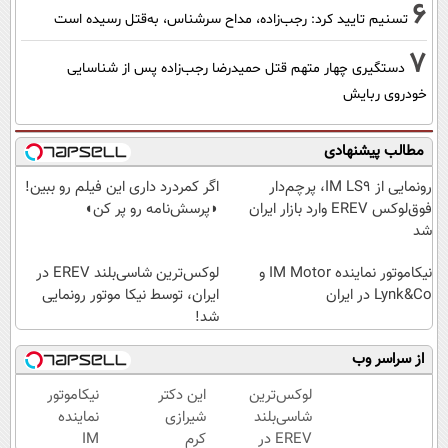
6
تسنیم تایید کرد: رجب‌زاده، مداح سرشناس، به‌قتل رسیده است
7
دستگیری چهار متهم قتل حمیدرضا رجب‌زاده پس از شناسایی
خودروی ربایش
مطالب پیشنهادی
رونمایی از IM LS9، پرچم‌دار
اگر کمردرد داری این فیلم رو ببین!
فوق‌لوکس EREV وارد بازار ایران
◗پرسش‌نامه رو پر کن◖
شد
نیکاموتور نماینده IM Motor و
لوکس‌ترین شاسی‌بلند EREV در
Lynk&Co در ایران
ایران، توسط نیکا موتور رونمایی
شد!
از سراسر وب
لوکس‌ترین
این دکتر
نیکاموتور
شاسی‌بلند
شیرازی
نماینده
EREV در
کرم
IM