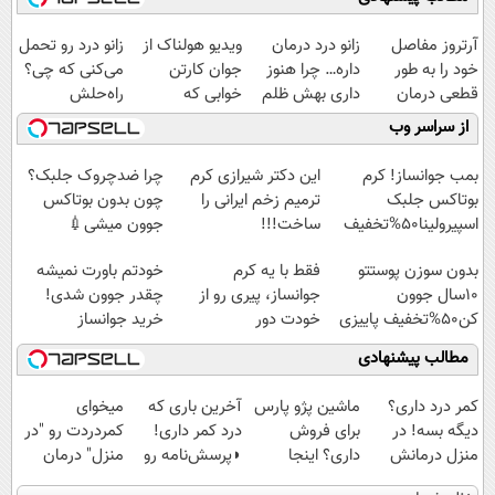
آرتروز مفاصل
زانو درد درمان
ویدیو هولناک از
زانو درد رو تحمل
خود را به طور
داره… چرا هنوز
جوان کارتن
می‌کنی که چی؟
قطعی درمان
داری بهش ظلم
خوابی که
راه‌حلش
کنید!
می‌کنی؟
میلیاردر شد.
همین‌جاست!
از سراسر وب
◗پرسش‌نامه◖
آموزش رایگان
بمب جوانساز! کرم
این دکتر شیرازی کرم
چرا ضدچروک جلبک؟
بوتاکس جلبک
ترمیم زخم ایرانی را
چون بدون بوتاکس
اسپیرولینا50%تخفیف
ساخت!!!
جوون میشی💉
۴۰٪تخفیف
بدون سوزن پوستتو
فقط با یه کرم
خودتم باورت نمیشه
10سال جوون
جوانساز، پیری رو از
چقدر جوون شدی!
کن50%تخفیف پاییزی
خودت دور
خرید جوانساز
کن(تخفیف50%)
اسپیرولینا با تخفیف
مطالب پیشنهادی
ویژه
کمر درد داری؟
ماشین پژو پارس
آخرین باری که
میخوای
دیگه بسه! در
برای فروش
درد کمر داری!
کمردردت رو "در
منزل درمانش
داری؟ اینجا
◗پرسش‌نامه رو
منزل" درمان
کن
سریع بفروشش
پر کن◖
کنی؟ (◂فیلم +