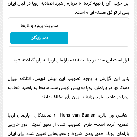
پیامک
این حزب، آن را تهیه کرده « درباره راهبرد اتحادیه اروپا در قبال ایران
سرگرمی
پس از توافق هسته ای » است.
روانشناسی
فناوری
آشپزی
مدیریت پروژه و کارها
گوناگون
دانلود
حوادث
دمو رایگان
محیط زیست
قرار است این سند در جلسه آینده پارلمان اروپا به رای گذاشته شود.
سلامت
فرهنگی
بنابر این گزارش با وجود تصویب این پیش نویس، ائتلاف لیبرال
بین الملل
دموکراتها در پارلمان اروپا به پیش نویس سند مربوط به راهبرد اتحادیه
اجتماعی
اروپا در عادی سازی روابط با ایران رأی مخالف دادند.
حیات وحش
هانس وَن بالن، Hans van Baalen از نمایندگان پارلمان اروپا
سیاست خارجی
تصریح کرده است« طرح تصویب شده از سوی کمیته امور خارجی
پارلمان اروپا» جدی بودن شروط و معیارهایی تعیین شده برای ایران