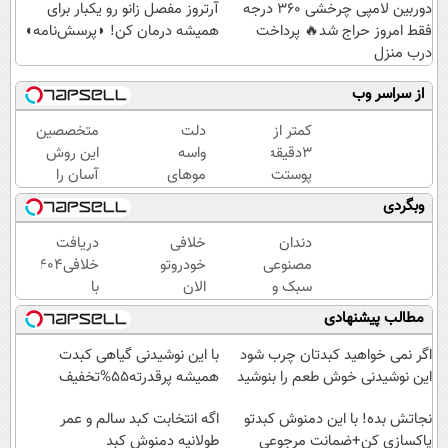
دوربین لامپی چرخشی 360 درجه
آرتروز مفصل زانو رو یکبار برای
فقط امروز حراج شد🔥 پرداخت
همیشه درمان کن! ◗پرسش‌نامه◖
درب منزل
از سراسر وب
کمتر از
دلت
متخصصین
3دقیقه
واسه
این روش
پوستت
موهای
آسان را
رو
پرپشتت
برای لاغری
وبگردی
صاف و
تنگ
شکم و
بلوری
شده؟
پهلو
دندان
خلافی
دریافت
کن!50%تخفیف
پک
معرفی
مصنوعی
خودروتو
خلافی۱۴۰۴
تا
تقویت
کردند
سبک و
الان
با
امشب
مو
مقاوم
ببین، با
جزییات...
مطالب پیشنهادی
با45%تخفیف
می‌خوای؟
پلاک و
(استعلام
پرداخت
کد
و
اگر نمی خواهید کبدتان چرب شود
با این نوشیدنی گیاهی کبدت
اقساطی
ملی،
پرداخت)
این نوشیدنی خوش طعم را بنوشید
همیشه پرقدرته55%تخفیف
هم
بدون
داریم!😍
نجاتش بده! با این دمنوش کبدتو
نیاز به
اگه انتخابت کبد سالم و عمر
پاکسازی کن+ضمانت مرجوعی
| 📍تهران
مراجعه
طولانیه دمنوش کبد