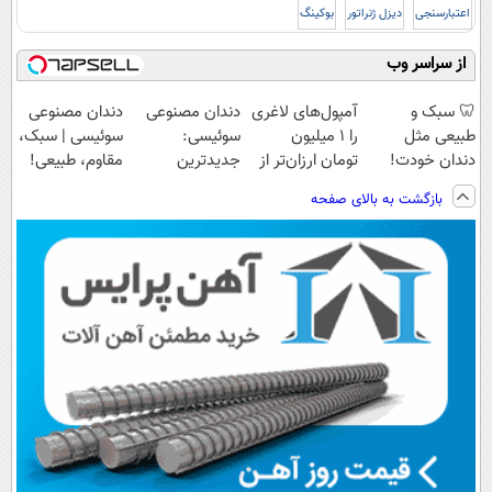
اعتبارسنجی
دیزل ژنراتور
بوکینگ
از سراسر وب
🦷 سبک و
آمپول‌های لاغری
دندان مصنوعی
دندان مصنوعی
طبیعی مثل
را ۱ میلیون
سوئیسی:
سوئیسی | سبک،
دندان خودت!
تومان ارزان‌تر از
جدیدترین
مقاوم، طبیعی!
نصب آسان و
همه‌جا بخر!
فناوری اروپا،
ویزیت
بازگشت به بالای صفحه
پرداخت اقساطی
سبک و مقاوم |
رایگان+پرداخت
💳 📍 تهران
پرداخت قسطی
اقساطی😍