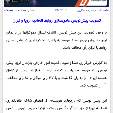
سیاسی
اقتصاد
صفحه نخست
»
سیاست خارجی
کد
۴۹۸۲۳۱
انتشار:
۲۲:۵۰ - ۱۵-۰۷-۱۳۹۵
جامعه
اقتصادی
تصویب پیش‌نویس عادی‌سازی روابط اتحادیه اروپا و ایران
ورزشی
اجتماعی
خودرو
با وجود تصویب این پیش نویس، ائتلاف لیبرال دموکراتها در پارلمان
بین الملل
حوادث
اروپا به پیش نویس سند مربوط به راهبرد اتحادیه اروپا در عادی سازی
فرهنگ و هنر
سیاست خارجی
سلامت
روابط با ایران رأی مخالف دادند
علم و دانش
یک برش دانایی
قرآن
فناوری و It
به گزارش خبرگزاری صدا و سیما، کمیته امور خارجی پارلمان اروپا پیش
محیط زیست
نویس سند مربوط به « راهبرد اتحادیه اروپا در قبال ایران پس از توافق
گوناگون
علمی
سفر و تفریح
هسته ای » را به رای گذاشت و با 37 رای موافق و 15 رای مخالف،
فیلم
سرگرمی
اخبار کریپتو
آن را تصویب کرد.
عصر ایران 2
اقتصاد
باشگاه مغز
آموزش زبان
خواندنی ها و دیدنی ها
ورزش
مجله تصویری سلاح
این پیش نویس که «ریچارد هوییت» از اعضای شاخه قانونگذاری
داستان کوتاه
سیاست
اتحادیه اروپا از حزب کارگر انگلیس و متحد نزدیک جرمی کوربین رئیس