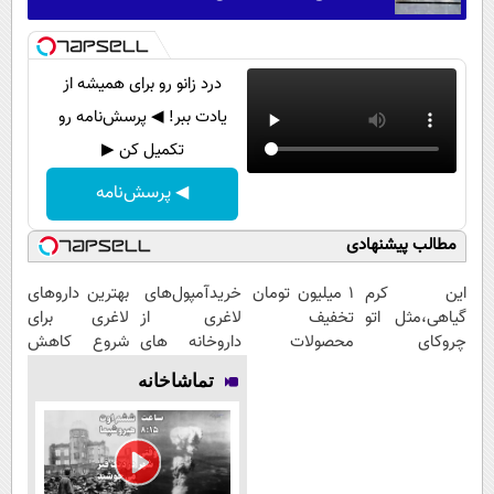
درد زانو رو برای همیشه از
یادت ببر! ◀ پرسش‌نامه رو
تکمیل کن ▶
◀ پرسش‌نامه
مطالب پیشنهادی
این کرم
۱ میلیون تومان
خریدآمپول‌های
بهترین داروهای
گیاهی،مثل اتو
تخفیف
لاغری از
لاغری برای
چروکای
محصولات
داروخانه های
شروع کاهش
پوستتوصاف
لاغری؛ یک قدم
اطرافت، ارسال
وزن، ارسال از
تماشاخانه
میکنه!50%تخفیف
نزدیک‌تر به
فوری همراه با
داروخانه های
شروع کاهش
پک یخ!
نزدیکت!
وزن