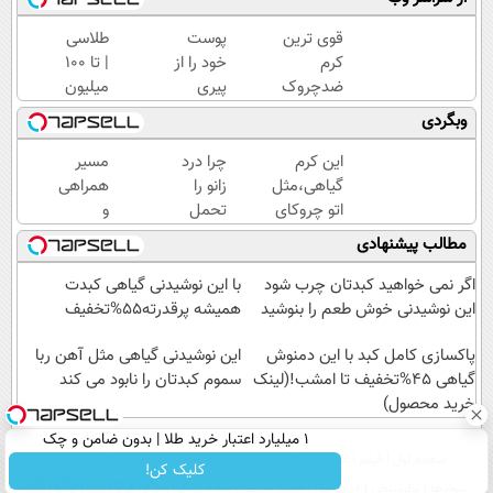
قوی ترین
پوست
طلاسی
کرم
خود را از
| تا 100
ضدچروک
پیری
میلیون
گیاهی!
نجات
وام
وبگردی
تحت
دهید!با
آنی
لیسانس
کرم
خرید
این کرم
چرا درد
مسیر
آلمان
ضدچروک
طلا💰
گیاهی،مثل
زانو را
همراهی
(40%تخفیف
جلبک
ثبت
اتو چروکای
تحمل
و
زمستانی)
نام
پوستتوصاف
می‌کنی؟
گزارش
مطالب پیشنهادی
کن!
میکنه!50%تخفیف
خیلی
عملکرد
ساده
گروه
اگر نمی خواهید کبدتان چرب شود
با این نوشیدنی گیاهی کبدت
درمنزل
اسنپ
این نوشیدنی خوش طعم را بنوشید
همیشه پرقدرته55%تخفیف
درمانش
در
پاکسازی کامل کبد با این دمنوش
کن
۱۴۰۴
این نوشیدنی گیاهی مثل آهن ربا
گیاهی 45%تخفیف تا امشب!(لینک
سموم کبدتان را نابود می کند
خرید محصول)
۱ میلیارد اعتبار خرید طلا | بدون ضامن و چک
صفحه اول
فیلم
عصر ایران۲
درباره عصرایران
تماس با ما
آرشیو
جستجو
کلیک کن!
پیوندها
نظرسنجی
آب و هوا
اوقات شرعی
سواد زندگی