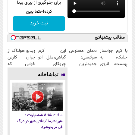
برای جلوگیری از پیری پیدا
کرده!حتما ببین
ثبت خرید
مطالب پیشنهادی
با کرم جوانساز
دندان مصنوعی
این کرم
ویدیو هولناک از
جلبک، به
سوئیسی:
گیاهی،مثل اتو
جوان کارتن
پوستت، انرژی
جدیدترین
چروکای
خوابی که
دوباره
فناوری اروپا،
پوستتوصاف
میلیاردر شد.
تماشاخانه
بده(تخفیف تا
سبک و مقاوم |
میکنه!50%تخفیف
آموزش رایگان
امشب)
پرداخت قسطی
ساعت ۸:۱۵ ششم اوت ؛
هیروشیما / وقتی شهر در دیگ
قیر می‌جوشید