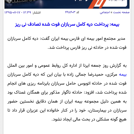
سیاسی
اقتصاد
صفحه نخست
»
اجتماعی
کد
۴۹۸۴۰۳
انتشار:
۱۲:۳۹ - ۱۷-۰۷-۱۳۹۵
جامعه
اقتصادی
بیمه: پرداخت دیه کامل سربازان فوت شده تصادف نی ریز
ورزشی
اجتماعی
خودرو
مدیر مجتمع امور بیمه ای فارس بیمه ایران گفت: دیه کامل سربازان
بین الملل
حوادث
فوت شده در حادثه نی ریز فارس پرداخت شد.
فرهنگ و هنر
سیاست خارجی
سلامت
علم و دانش
به گزارش روز جمعه ایرنا از اداره کل روابط عمومی و امور بین الملل
یک برش دانایی
قرآن
فناوری و It
بیمه
مرکزی، حمیدرضا جمالی زاده با بیان این که دیه کامل سربازان
محیط زیست
فوت شده در حادثه اتوبوس حامل سربازان بابرنامه ریزی های انجام
گوناگون
علمی
سفر و تفریح
شده پرداخت شد، افزود: حادثه ناگوار مذکور برای همگان غمناک بود
فیلم
سرگرمی
اخبار کریپتو
به همین دلیل مجموعه بیمه ایران از همان دقایق نخستین حضور
عصر ایران 2
اقتصاد
باشگاه مغز
سربازان در بیمارستان، خود را در کنار خانواده این عزیزان قرار داد تا
آموزش زبان
خواندنی ها و دیدنی ها
ورزش
مجله تصویری سلاح
هیچ گونه مشکلی در بحث مالی ایجاد نشود.
داستان کوتاه
سیاست