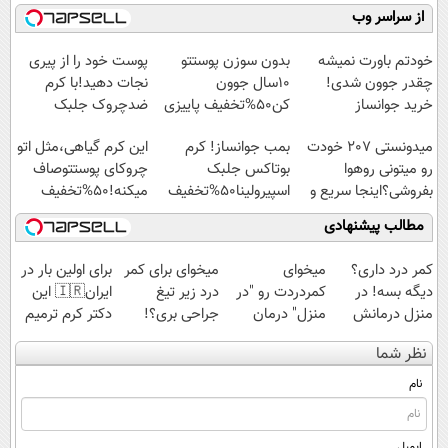
میلیاردر شد.
موثر(تخفیف تا
فناوری اروپا،
کنید!
از سراسر وب
آموزش رایگان
امشب)
سبک و مقاوم |
◗پرسش‌نامه◖
پرداخت قسطی
خودتم باورت نمیشه
بدون سوزن پوستتو
پوست خود را از پیری
چقدر جوون شدی!
10سال جوون
نجات دهید!با کرم
خرید جوانساز
کن50%تخفیف پاییزی
ضدچروک جلبک
اسپیرولینا با تخفیف
میدونستی 207 خودت
بمب جوانساز! کرم
این کرم گیاهی،مثل اتو
ویژه
رو میتونی روهوا
بوتاکس جلبک
چروکای پوستتوصاف
بفروشی؟اینجا سریع و
اسپیرولینا50%تخفیف
میکنه!50%تخفیف
راحت بفروش
مطالب پیشنهادی
کمر درد داری؟
میخوای
میخوای برای کمر
برای اولین بار در
دیگه بسه! در
کمردردت رو "در
درد زیر تیغ
ایران🇮🇷 این
منزل درمانش
منزل" درمان
جراحی بری؟!
دکتر کرم ترمیم
کن
کنی؟ (◂فیلم +
◗پرسش‌نامه رو
کننده 23 روزه
نظر شما
(◀پرسش‌نامه)
◂پرسش‌نامه)
پر کن◖
ساخت!
نام
ایمیل