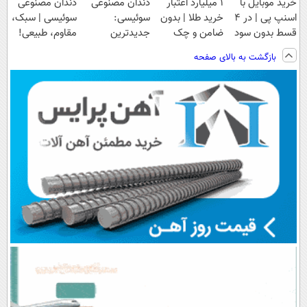
خرید موبایل با
۱ میلیارد اعتبار
دندان مصنوعی
دندان مصنوعی
اسنپ پی | در ۴
خرید طلا | بدون
سوئیسی:
سوئیسی | سبک،
قسط بدون سود
ضامن و چک
جدیدترین
مقاوم، طبیعی!
و کارمزد!
فناوری اروپا،
ویزیت
بازگشت به بالای صفحه
سبک و مقاوم |
رایگان+پرداخت
پرداخت قسطی
اقساطی😍