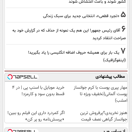
کشور شوند و باعث اغتشاش شوند
5
«تجرد قطعی»، انتخابی جدید برای سبک زندگی
6
آقای رئیس جمهور! این هم یک نمونه از حذف که در گزارش خود به
صراحت انتقاد کردید
7
یک بار برای همیشه حروف اضافه انگلیسی را یاد بگیرید!
(اینفوگرافیک)
مطالب پیشنهادی
مهار پیری پوست با کرم جوانساز
خرید موبایل با اسنپ پی | در ۴
پوست آلمانی(تخفیف ویژه تا
قسط بدون سود و کارمزد!
امشب)
هنوز نخریدی؟پرفروش ترین
اگر کمردرد داری این فیلم رو ببین!
جوانساز گیاهی نصف قیمت
◗پرسش‌نامه رو پر کن◖
از سراسر وب