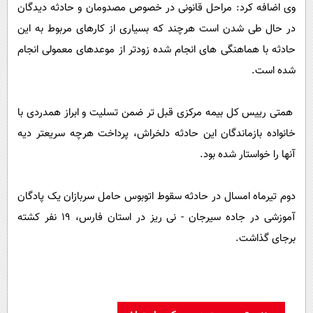
پیامک
وی اضافه کرد: مراحل قانونی در خصوص مصدومان و حادثه دیدگان
سرگرمی
در حال طی شدن است هرچند که بسیاری از کارهای مربوط به این
روانشناسی
فناوری
حادثه با هماهنگی های انجام شده زودتر از موعدهای معمولی انجام
آشپزی
گوناگون
شده است.
دانلود
حوادث
محیط زیست
همتی رییس کل بیمه مرکزی قبل تر ضمن تسلیت و ابراز همدردی با
خانواده بازماندگان این حادثه دلخراش، پرداخت هرچه سریعتر دیه
سلامت
آنها را خواستار شده بود.
فرهنگی
بین الملل
دوم تیرماه امسال در حادثه سقوط اتوبوس حامل سربازان یک پادگان
اجتماعی
آموزشی در جاده سیرجان - نی ریز در استان فارس، 19 نفر کشته
برجای گذاشت.
حیات وحش
سیاست خارجی