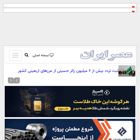
باز
نسخه اصلی
و
صفحه اول
ثبت تردد بیش از ۶ میلیون زائر حسینی از مرزهای اربعینی کشور
بسته
تماس با ما
کردن
آرشیو
منو
جستجو
نظرسنجی
آب و هوا
اوقات شرعی
پیوند ها
سواد زندگی