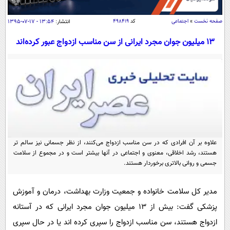
سیاسی
اقتصاد
صفحه نخست
»
اجتماعی
کد
۴۹۸۴۱۹
انتشار:
۱۳:۵۴ - ۱۷-۰۷-۱۳۹۵
جامعه
اقتصادی
13 میلیون جوان مجرد ایرانی از سن مناسب ازدواج عبور کرده‌اند
ورزشی
اجتماعی
خودرو
بین الملل
حوادث
فرهنگ و هنر
سیاست خارجی
سلامت
علم و دانش
یک برش دانایی
قرآن
فناوری و It
محیط زیست
گوناگون
علاوه بر آن افرادی که در سن مناسب ازدواج می‌کنند، از نظر جسمانی نیز سالم تر
علمی
سفر و تفریح
هستند، رشد اخلاقی، معنوی و اجتماعی در آنها بیشتر است و در مجموع از سلامت
فیلم
سرگرمی
جسمی و روانی بالاتری برخوردار هستند.
اخبار کریپتو
عصر ایران 2
اقتصاد
باشگاه مغز
مدیر کل سلامت خانواده و جمعیت وزارت بهداشت، درمان و آموزش
آموزش زبان
خواندنی ها و دیدنی ها
ورزش
مجله تصویری سلاح
پزشکی گفت: بیش از 13 میلیون جوان مجرد ایرانی که در آستانه
داستان کوتاه
سیاست
ازدواج هستند، سن مناسب ازدواج را سپری کرده اند یا در حال سپری