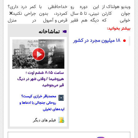
ویدیو هولناک از
این دوره رو
خداحافظی با
کمر درد داری؟
جوان کارتن
نبینی، تا 5 سال
کمردرد، بدون
جراحی نکنید❌
خوابی که
دیگه هم فقیر
قرص و آمپول
در منزل
میلیاردر شد.
می‌مونی! همین
درمانش کن
بیشتر بخوانید:
تماشاخانه
آموزش رایگان
الان ثبت نام
(◂پرسش‌نامه)
۱۸ میلیون مجرد در کشور
کن
ساعت ۸:۱۵ ششم اوت ؛
هیروشیما / وقتی شهر در دیگ
قیر می‌جوشید
محمدباقر خرازی کیست؟
روحانی جنجالی با ادعاها و
ایده‌های تخیلی
فیلم های دیگر