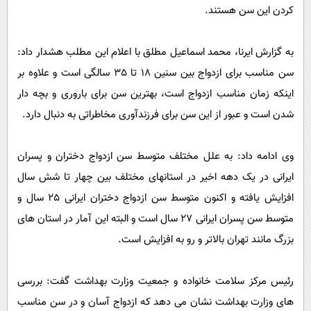
پیامک
سرگرمی
کردن این سن هستند.
روانشناسی
فناوری
به گزارش ایرنا، محمد اسماعیل مطلق با اعلام این مطلب هشدار داد:
آشپزی
گوناگون
سن مناسب برای ازدواج بین سنین 18 تا 35 سالگی است و علاوه بر
دانلود
حوادث
اینکه زمان مناسب ازدواج است، بهترین سن برای باروری و بچه دار
محیط زیست
شدن است و عبور از این سن برای فرزندآوری مخاطراتی به دنبال دارد.
سلامت
وی ادامه داد: به علل مختلف متوسط سن ازدواج دختران و پسران
فرهنگی
ایرانی در یک دهه اخیر در استانهای مختلف بین چهار تا شش سال
بین الملل
افزایش یافته و اکنون متوسط سن ازدواج دختران ایرانی 25 سال و
اجتماعی
متوسط سن پسران ایرانی 27 سال است و البته این آمار در استان های
حیات وحش
بزرگ مانند تهران بالاتر و رو به افزایش است.
سیاست خارجی
رئیس مرکز سلامت خانواده و جمعیت وزارت بهداشت گفت: بررسی
های وزارت بهداشت نشان می دهد که ازدواج آسان و در سن مناسب