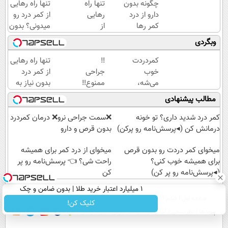
چگونه بدون
تنها راه
تنها راه رهایی
دارو از درد
رهایی
از کمر درد رو
کمر رها
از
میدونی؟ بدون
شوید؟
کمردرد
نیاز به دارو!
وبگردی
(◂پرسش‌نامه
– بدون
(◂پرسش‌نامه)
رو پرکن)
دارو،
کمردردت
‼️
تنها راه رهایی
بدون
خوب
جراحی
از کمر درد
جراحی!
می‌شه،
ممنوع‼️
بدون نیاز به
«فرم
اگر این
درمان
دارو!
مطالب پیشنهادی
پر کن»
پرسشنامه
کمر درد
(◂پرسش‌نامه)
رو پر
بدون
کمر درد شدید داری؟ تو خونه
❌سمت جراحی نرو❌ درمان کمردرد
کنی!!
جراحی
درمانش کن (◂پرسش‌نامه رو پرکن)
بدون قرص و دارو
و دوره
میخوای کمر دردت رو بدون قرص
نقاهت
میخوای از درد کمر برای همیشه
برای همیشه خوب کنی؟
راحت شی؟ 👈 پرسش‌نامه رو پر
(◂پرسش‌نامه رو پر کن)
کن
۱ میلیارد اعتبار خرید طلا | بدون ضامن و چک
صفحه اول
فیلم
عصر ایران۲
درباره عصرایران
تماس با ما
آرشیو
جستجو
کلیک کن!
پیوندها
نظرسنجی
آب و هوا
اوقات شرعی
سواد زندگی