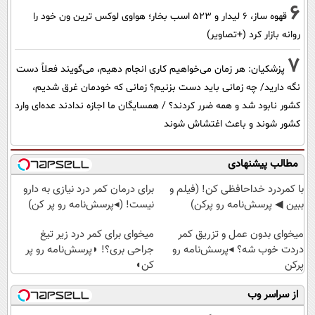
6
قهوه ساز، 6 لیدار و 523 اسب بخار؛ هواوی لوکس ترین ون خود را
روانه بازار کرد (+تصاویر)
7
پزشکیان: هر زمان می‌خواهیم کاری انجام دهیم، می‌گویند فعلاً دست
نگه دارید/ چه زمانی باید دست بزنیم؟ زمانی که خودمان غرق شدیم،
کشور نابود شد و همه ضرر کردند؟ / همسایگان ما اجازه ندادند عده‌ای وارد
کشور شوند و باعث اغتشاش شوند
مطالب پیشنهادی
با کمردرد خداحافظی کن! (فیلم و
برای درمان کمر درد نیازی به دارو
ببین ◀ پرسش‌نامه رو پرکن)
نیست! (◂پرسش‌نامه رو پر کن)
میخوای بدون عمل و تزریق کمر
میخوای برای کمر درد زیر تیغ
دردت خوب شه؟ ◂پرسش‌نامه رو
جراحی بری؟! ◗پرسش‌نامه رو پر
پرکن
کن◖
از سراسر وب