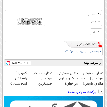
* کد امنیتی
اعتبارسنجی
دیزل ژنراتور
بوکینگ
از سراسر وب
دندان مصنوعی
دندان مصنوعی
دندان مصنوعی
کمردرد؟
سوئیسی | سبک،
سبک و مقاوم
سوئیسی:
راه‌حلش
مقاوم، طبیعی!
می‌خوای؟
جدیدترین
اینجاست، نه
ویزیت
پرداخت اقساطی
فناوری اروپا،
توی داروخونه
بازگشت به بالای صفحه
رایگان+پرداخت
هم داریم!😍 |
سبک و مقاوم |
اقساطی😍
📍تهران
پرداخت قسطی