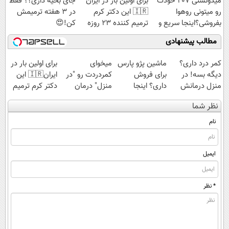
میدونستی 207 خودت
برای اولین بار در ایران
جای بخیه داری؟؟ فقط
رو میتونی روهوا
🇮🇷 این دکتر کرم
در 3 هفته ترمیمش
بفروشی؟اینجا سریع و
ترمیم کننده 23 روزه
کن!😍
راحت بفروش
ساخت!
مطالب پیشنهادی
کمر درد داری؟
ماشین پژو پارس
میخوای
برای اولین بار در
دیگه بسه! در
برای فروش
کمردردت رو "در
ایران🇮🇷 این
منزل درمانش
داری؟ اینجا
منزل" درمان
دکتر کرم ترمیم
کن
سریع بفروشش
کنی؟ (◂فیلم +
کننده 23 روزه
نظر شما
(◀پرسش‌نامه)
◂پرسش‌نامه)
ساخت!
نام
ایمیل
* نظر