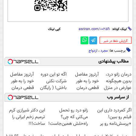
لینک کوتاه:
کپی لینک
‌گزارش خطا در خبر
برچسب ها:
مجرد
،
ازدواج
مطالب پیشنهادی
درمان زانو درد،
آرتروز مفاصل
اگه تو این دوره
آرتروز مفاصل
بدون هیچگونه
خود را به طور
شرکت نکنی
خود را به طور
عوارض در منزل
قطعی درمان
باختی! ( رایگان
قطعی درمان
(◂پرسش‌نامه)
کنید!
آموزش ببین
کنید!
از سراسر وب
◂پرسش‌نامه▸
پولدار شی)
◗پرسش‌نامه◖
اگر کمردرد داری این
زانو درد رو تحمل
این دکتر شیرازی کرم
فیلم رو ببین!
می‌کنی که چی؟
ترمیم زخم ایرانی را
◗پرسش‌نامه رو پر
راه‌حلش همین‌جاست!
ساخت!!!
کن◖