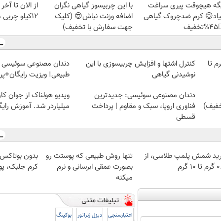
تابستون حداقل
با این چربیسوز گیاهی نگران
دیگه هیچوقت پیری سرا
12کیلو چربی میسوزونی
اضافه وزنت نباش😎 (کلیک
نمیاد😉 کرم ضدچروک گیا
جهت سفارش با تخفیف)
👈
 سوئیسی | سبک، مقاوم،
کنترل اشتها و افزایش چربیسوزی با این
خرید شمش پلمپ طلاسی، از 
ایگان+پرداخت اقساطی😍
نوشیدنی گیاهی
 از جوان کارتن خوابی که
دندان مصنوعی سوئیسی: جدیدترین
لیاردر شد. آموزش رایگان
فناوری اروپا، سبک و مقاوم | پرداخت
قسطی
و عمل، با این
تنها روش طبیعی که پوستت رو
خرید شمش پلمپ طلاسی، 
ت رو جوان کن
بصورت عمقی ابرسانی و نرم
۰.۵ گرم
میکنه
بوکینگ
دیزل ژنراتور
اعتبارسنجی