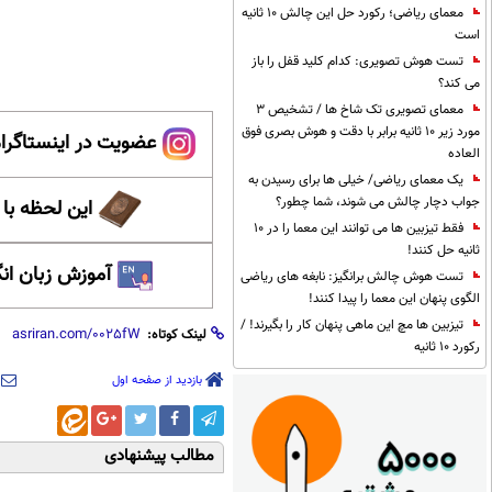
معمای ریاضی؛ رکورد حل این چالش 10 ثانیه
است
تست هوش تصویری: کدام کلید قفل را باز
می کند؟
معمای تصویری تک شاخ ها / تشخیص 3
مورد زیر 10 ثانیه برابر با دقت و هوش بصری فوق
عضویت در اینستاگرام
العاده
یک معمای ریاضی/ خیلی ها برای رسیدن به
جواب دچار چالش می شوند، شما چطور؟
این لحظه با
فقط تیزبین ها می توانند این معما را در 10
ثانیه حل کنند!
آموزش زبان ان
تست هوش چالش برانگیز: نابغه های ریاضی
الگوی پنهان این معما را پیدا کنند!
تیزبین ها مچ این ماهی پنهان کار را بگیرند! /
لینک کوتاه:
رکورد 10 ثانیه
بازدید از صفحه اول
مطالب پیشنهادی