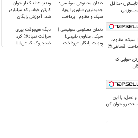
راحت)
بی‌بهره
دندان مصنوعی سوئیسی:
ویدیو هولناک از جوان
ر تابستون حداقل
جدیدترین فناوری اروپا،
کارتن خوابی که میلیاردر
سبک و مقاوم | پرداخت
شد. آموزش رایگان
قسطی
دندان مصنوعی سوئیسی |
دیگه هیچوقت پیری
سبک، مقاوم، طبیعی!
سراغت نمیاد😉 کرم
 سبک، مقاوم،
ویزیت رایگان+پرداخت
ضدچروک گیاهی👈🏻
رداخت اقساطی😍
اقساطی😍
45%تخفیف
رتن خوابی که
ان
 عمل، با این
ستت رو جوان کن