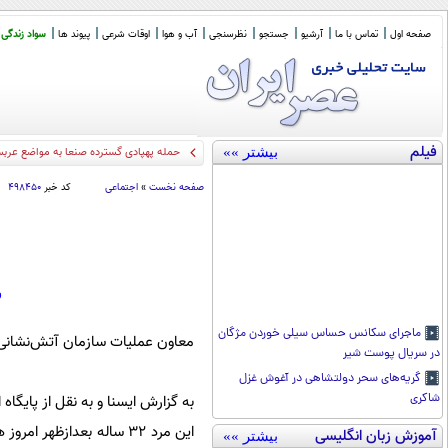
صفحه اول
تماس با ما
آرشیو
جستجو
نظرسنجی
آب و هوا
اوقات شرعی
پیوند ها
سواد زندگی
فیلم
بیشتر »»
تل
_
صفحه نخست
»
اجتماعی
کد خبر
۴۹۸۴۵۰
س
ماجرای سکانس حساس سیلی خوردن مژگان
معاون عملیات سازمان آتش‌نشانی و خدمات 
در سریال پوست شیر
گریه‌های سحر دولتشاهی در آغوش غزل
شاکری
به گزارش ایسنا و به نقل از پایگا
آموزش زبان انگلیسی
بیشتر »»