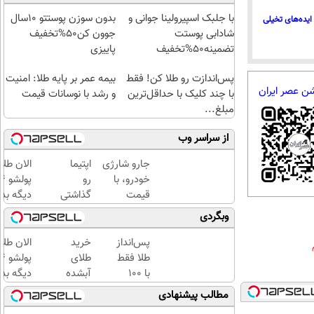
با جلبک اسپیرولینا جوانی و
بدون سوزن پوستتو 10سال
ایده‌های تخیلی
شادابی پوستت
جوون کن50%تخفیف
تضمینه50%تخفیف
پاییزی
پس‌اندازت رو طلا کن! فقط
بیمه عمر بر پایه طلا: امنیت
شن عصر ایران
با چند کلیک با حداقل‌ترین
و رشد با نوسانات قیمت
مبلغ...
از سراسر وب
جارو شارژی
اپتیما
الان طلا
خودرو، با
رو
قیمت
گذاشتی
دیگه بده
فوق‌العاده!!!
برای
سرمایه‌گ
وبگردی
فروش
طلا با ا
؟ اینجا
بی‌بهره
پس‌انداز
خرید
الان طلا
یک
طلا فقط
طلای
روزه
با ۱۰۰
آبشده
دیگه بده
بفروش
هزارتومان
حتی با
سرمایه‌گ
مطالب پیشنهادی
(امن و
۱۰۰هزارتومان
طلا با ا