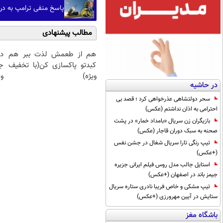
پاسخ منفی ترامپ به د
مطالب پیشنهادی
هم از طعمش لذت ببر هم
د
کبدتو پاکسازی کن(با تخفیف
ج
ویژه)
و 
در حاشیه
سحر دولتشاهی عذرخواهی کرد ؛ قصد بی
احترامی به اذان نداشتم (عکس)
بازیگران زن سریال «بامداد خمار» در پشت
صحنه به سبک دوران قاجار (عکس)
تیپ رنگی تارا سریال شغال در جشن نفس
(+عکس)
استایل جالب مدل روس فیلم ایرانی جزیره
جیمز باند در اصفهان (+عکس)
تیپ مشکی و خاص فریبا نادری ستاره سریال
ستایش در آیین مهرورزی (+عکس)
باشگاه مغز