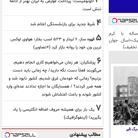
اکونومیست: پرداخت عوارض به ایران بهتر از ادامه
تنش است
4
شرط جدید برای بازنشستگی اعلام شد
این آقای58ساله با کرم
5
قهوه ساز، 6 لیدار و 523 اسب بخار؛ هواوی لوکس
ضدچروک جلبک10سال جوان
تخفیف)
ترین ون خود را روانه بازار کرد (+تصاویر)
6
پزشکیان: هر زمان می‌خواهیم کاری انجام دهیم،
می‌گویند فعلاً دست نگه دارید/ چه زمانی باید دست
بزنیم؟ زمانی که خودمان غرق شدیم، کشور نابود شد و
همه ضرر کردند؟ / همسایگان ما اجازه ندادند عده‌ای وارد
کشور شوند و باعث اغتشاش شوند
7
یک بار برای همیشه حروف اضافه انگلیسی را یاد
بگیرید! (اینفوگرافیک)
 دیگ قیر
مطالب پیشنهادی