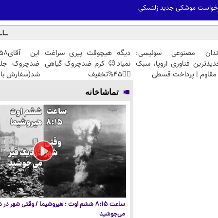
رخواست موشکی جدید زلنسکی
ندان مصنوعی سوئیسی:
دیگه هیچوقت پیری سراغت
دیدترین فناوری اروپا، سبک
نمیاد😉 کرم ضدچروک گیاهی
مقاوم | پرداخت قسطی
👈🏻45%تخفیف
شد(سفارش با 
تماشاخانه
ساعت ۸:۱۵ ششم اوت ؛ هیروشیما / وقتی شهر در
می‌جوشید