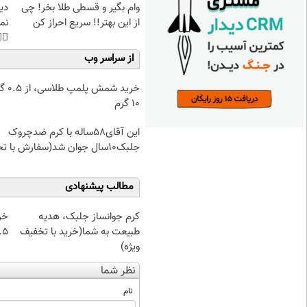
غت
وام بگیر و قسطی طلا بخر! چی
هی
از این بهتر!! سریع احراز کن
45%تخفیف
از سراسر وب
۰.۵ گرم تا
۱۰ گرم
این آقای58ساله با کرم ضدچروک
جلبک10سال جوان شد(سفارش با تخفیف)
مطالب پیشنهادی
از
کرم جوانساز جلبک، هدیه
 تا ۱۰ گرم
طبیعت به شما(خرید با تخفیف
ویژه)
نظر شما
نام