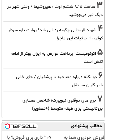
3
ساعت ۸:۱۵ ششم اوت ؛ هیروشیما / وقتی شهر در
دیگ قیر می‌جوشید
4
شهید لاریجانی چگونه ردیابی شد؟ روایت تازه سردار
کوثری از جزئیات این ماجرا
5
اکونومیست: پرداخت عوارض به ایران بهتر از ادامه
تنش است
6
دو نکته درباره مصاحبه با پزشکیان / جای خالی
خبرنگاران مستقل
7
برج های دوقلوی نیویورک؛ شاخص معماری
بروتالیستی برای طبقه متوسط (+تصاویر)
مطالب پیشنهادی
فروش خودروی شما به
207 داری برای فروش؟ با