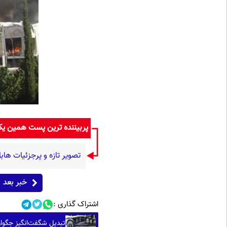
پربیننده ترین پست همین ی
تصویر تازه و پرجزئیات هاب
خبر بعد
اشتراک گذاری :
تبدیل شگفت‌انگیز جگوار XJ مدل ۱۹۹۹ به یک خودروی توربوشارژ قدرتمند (+