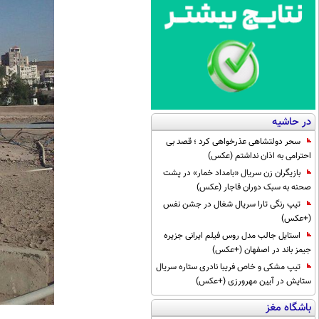
در حاشیه
سحر دولتشاهی عذرخواهی کرد ؛ قصد بی
احترامی به اذان نداشتم (عکس)
بازیگران زن سریال «بامداد خمار» در پشت
صحنه به سبک دوران قاجار (عکس)
تیپ رنگی تارا سریال شغال در جشن نفس
(+عکس)
استایل جالب مدل روس فیلم ایرانی جزیره
جیمز باند در اصفهان (+عکس)
تیپ مشکی و خاص فریبا نادری ستاره سریال
ستایش در آیین مهرورزی (+عکس)
باشگاه مغز