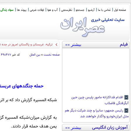
صفحه اول
تماس با ما
آرشیو
جستجو
نظرسنجی
آب و هوا
اوقات شرعی
پیوند ها
سواد زندگی
فیلم
بیشتر »»
اکونوم
_
صفحه نخست
»
بین الملل
کد خبر
۴۹۸۴۷۷
حمله جنگنده‎های عربستان به یک مراسم عزاداری در صنعا/ شینهوآ: بیش از 160 نفر کشته شدند (+عکس)
اقدام فداکارانه مامور پلیس چین حین
شبکه المسیره گزارش داد که بر اث
آبگرفتگی فاضلاب
رئیس جمهور: سایپا و چند شرکت دیگر هم
مثل ایران‌خودرو واگذار خواهند شد
به گزارش میزان؛شبکه المسیره گز
یمن هدف حمله قرار دادند.
آموزش زبان انگلیسی
بیشتر »»