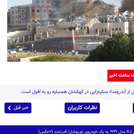
ک ساعت اخیر
ل از آندرومدا؛ ستاره‌زایی در کهکشان همسایه رو به افول است
نظرات کاربران
خبر قبل
عکس)