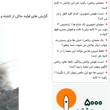
معمای ریاضی؛ رکورد حل این چالش 10 ثانیه
است
تست هوش تصویری: کدام کلید قفل را باز
گزارش های اولیه حاکی از کشته و
می کند؟
معمای تصویری تک شاخ ها / تشخیص 3
مورد زیر 10 ثانیه برابر با دقت و هوش بصری فوق
العاده
یک معمای ریاضی/ خیلی ها برای رسیدن به
جواب دچار چالش می شوند، شما چطور؟
فقط تیزبین ها می توانند این معما را در 10
ثانیه حل کنند!
تست هوش چالش برانگیز: نابغه های ریاضی
الگوی پنهان این معما را پیدا کنند!
تیزبین ها مچ این ماهی پنهان کار را بگیرند! /
رکورد 10 ثانیه