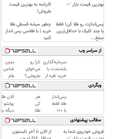
بهترین قیمت بازار ✅
کارنامه به بهترین قیمت
بفروش!
پس‌اندازت رو طلا کن! فقط
چطور میشه قسطی طلا
با چند کلیک با حداقل‌ترین
خرید | با طلاسی پس انداز
مبلغ...
کنید
از سراسر وب
سرمایه‌گذاری
تارا رو
بدون
بلندمدت با
می‌خوای
ضامن
خرید نقره از
بفروشی؟
وام
دیجی‌کالا
با
بگیر،
وبگردی
خودرو۴۵
طلا
یک‌روزه
بخر
پس‌انداز
هر
الان طلا
بفروشش
😍
طلا فقط
کی
با ۱۰۰
طلا
دیگه بده
هزارتومان
داره،
سرمایه‌گ
مطالب پیشنهادی
(امن و
غم
طلا با ا
راحت)
نداره!
بی‌بهره
فروش خودروی شما به
از الان تا آخر تابستون
😊💎
بهترین قیمت بازار ✅
حداقل 12کیلو چربی