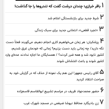
1
باقر خرازی؛ چندان درشت گفت که تندروها را جا گذاشت!
2
شرط جدید برای بازنشستگی اعلام شد
3
«تجرد قطعی»، انتخابی جدید برای سبک زندگی
4
پزشکیان: هر زمان می‌خواهیم کاری انجام دهیم، می‌گویند فعلاً دست
نگه دارید/ چه زمانی باید دست بزنیم؟ زمانی که خودمان غرق شدیم،
کشور نابود شد و همه ضرر کردند؟ / همسایگان ما اجازه ندادند عده‌ای وارد
کشور شوند و باعث اغتشاش شوند
5
آقای رئیس جمهور! این هم یک نمونه از حذف که در گزارش خود به
صراحت انتقاد کردید
6
حضور محمدجواد ظریف در مراسم تشییع ابوالقاسم قاسم‌زاده
7
زنِ بادیگارد محافظ نیوشا ضیغمی در مسجد شهرک غرب