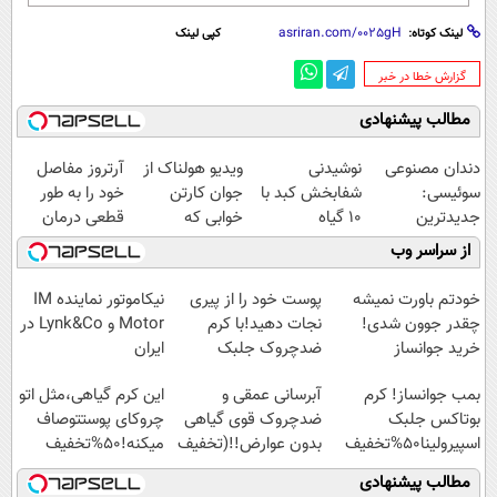
لینک کوتاه:
کپی لینک
‌گزارش خطا در خبر
مطالب پیشنهادی
دندان مصنوعی
نوشیدنی
ویدیو هولناک از
آرتروز مفاصل
سوئیسی:
شفابخش کبد با
جوان کارتن
خود را به طور
جدیدترین
10 گیاه
خوابی که
قطعی درمان
فناوری اروپا،
موثر(تخفیف تا
میلیاردر شد.
کنید!
از سراسر وب
سبک و مقاوم |
امشب)
آموزش رایگان
◗پرسش‌نامه◖
پرداخت قسطی
خودتم باورت نمیشه
پوست خود را از پیری
نیکاموتور نماینده IM
چقدر جوون شدی!
نجات دهید!با کرم
Motor و Lynk&Co در
خرید جوانساز
ضدچروک جلبک
ایران
اسپیرولینا با تخفیف
بمب جوانساز! کرم
آبرسانی عمقی و
این کرم گیاهی،مثل اتو
ویژه
بوتاکس جلبک
ضدچروک قوی گیاهی
چروکای پوستتوصاف
اسپیرولینا50%تخفیف
بدون عوارض!!(تخفیف
میکنه!50%تخفیف
تا امشب)
مطالب پیشنهادی