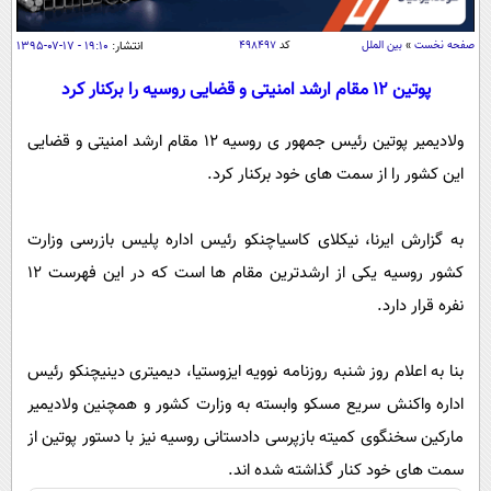
سیاسی
اقتصاد
صفحه نخست
»
بین الملل
کد
۴۹۸۴۹۷
انتشار:
۱۹:۱۰ - ۱۷-۰۷-۱۳۹۵
جامعه
اقتصادی
پوتین 12 مقام ارشد امنیتی و قضایی روسیه را برکنار کرد
ورزشی
اجتماعی
خودرو
ولادیمیر پوتین رئیس جمهور ی روسیه 12 مقام ارشد امنیتی و قضایی
بین الملل
حوادث
این کشور را از سمت های خود برکنار کرد.
فرهنگ و هنر
سیاست خارجی
سلامت
علم و دانش
به گزارش ایرنا، نیکلای کاسیاچنکو رئیس اداره پلیس بازرسی وزارت
یک برش دانایی
قرآن
فناوری و It
کشور روسیه یکی از ارشدترین مقام ها است که در این فهرست 12
محیط زیست
نفره قرار دارد.
گوناگون
علمی
سفر و تفریح
فیلم
سرگرمی
اخبار کریپتو
بنا به اعلام روز شنبه روزنامه نوویه ایزوستیا، دیمیتری دینیچنکو رئیس
عصر ایران 2
اقتصاد
باشگاه مغز
اداره واکنش سریع مسکو وابسته به وزارت کشور و همچنین ولادیمیر
آموزش زبان
خواندنی ها و دیدنی ها
ورزش
مجله تصویری سلاح
مارکین سخنگوی کمیته بازپرسی دادستانی روسیه نیز با دستور پوتین از
داستان کوتاه
سیاست
سمت های خود کنار گذاشته شده اند.