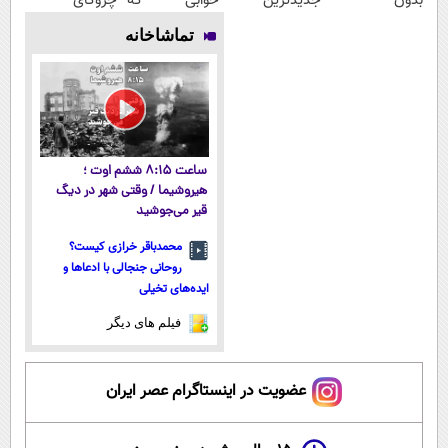
بدون
جدیدترین
خوابی که
چروکای
سوزن40%تخفیف
فناوری اروپا،
میلیاردر شد.
پوستتوصاف
تماشاخانه
سبک و مقاوم |
آموزش رایگان
میکنه!50%تخفیف
پرداخت قسطی
ساعت ۸:۱۵ ششم اوت ؛
هیروشیما / وقتی شهر در دیگ
قیر می‌جوشید
محمدباقر خرازی کیست؟
روحانی جنجالی با ادعاها و
ایده‌های تخیلی
فیلم های دیگر
عضویت در اینستاگرام عصر ایران