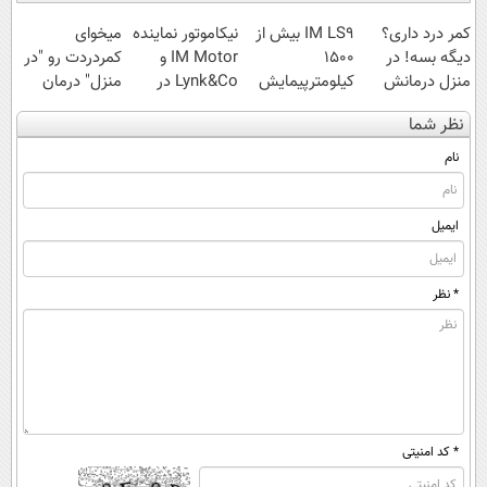
کمر درد داری؟
IM LS9 بیش از
نیکاموتور نماینده
میخوای
دیگه بسه! در
1500
IM Motor و
کمردردت رو "در
منزل درمانش
کیلومترپیمایش
Lynk&Co در
منزل" درمان
کن
با یکبار شارژ
ایران
کنی؟ (◂فیلم +
نظر شما
(◀پرسش‌نامه)
◂پرسش‌نامه)
نام
ایمیل
* نظر
* کد امنیتی