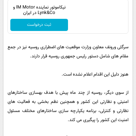
پیامک
سرگرمی
نیکاموتور نماینده IM Motor و
Lynk&Co در ایران
روانشناسی
فناوری
ثبت درخواست
آشپزی
گوناگون
دانلود
حوادث
سرگئی ورونف معاون وزارت موقعیت های اضطراری روسیه نیز در جمع
محیط زیست
مقام های شامل دستور رئیس جمهوری روسیه قرار دارند.
سلامت
فرهنگی
هنوز دلیل این اقدام اعلام نشده است.
بین الملل
از سوی دیگر، روسیه از چند ماه پیش با هدف بهسازی ساختارهای
اجتماعی
امنیتی و نظارتی این کشور و همچنین نظم بخشی به فعالیت های
حیات وحش
نظارتی و کنترلی، برنامه یکپارچه سازی ساختارهای مختلف مسئول
سیاست خارجی
امنیت این کشور را پیگیری می کند.