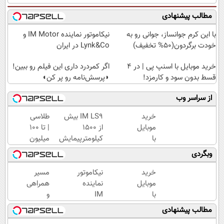
مطالب پیشنهادی
با این کرم جوانساز، جوانی رو به
نیکاموتور نماینده IM Motor و
خودت برگردون(50% تخفیف)
Lynk&Co در ایران
خرید موبایل با اسنپ پی | در ۴
اگر کمردرد داری این فیلم رو ببین!
قسط بدون سود و کارمزد!
◗پرسش‌نامه رو پر کن◖
از سراسر وب
خرید
IM LS9 بیش
طلاسی
موبایل
از 1500
| تا 100
با
کیلومترپیمایش
میلیون
اسنپ
با یکبار شارژ
وام
وبگردی
پی | در
آنی
۴
خرید
خرید
نیکاموتور
مسیر
قسط
طلا💰
موبایل
نماینده
همراهی
بدون
ثبت
با
IM
و
سود و
نام
اسنپ
Motor و
گزارش
مطالب پیشنهادی
کارمزد!
کن!
پی | در
Lynk&Co
عملکرد