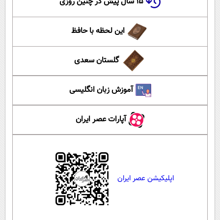
۱۵ سال پیش در چنین روزی
این لحظه با حافظ
گلستان سعدی
آموزش زبان انگلیسی
آپارات عصر ایران
اپلیکیشن عصر ایران