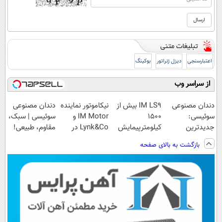
اعتبارسنجی
دیزل ژنراتور
بوکینگ
از سراسر وب
دندان مصنوعی
IM LS9 بیش از
نیکاموتور نماینده
دندان مصنوعی
سوئیسی:
1500
IM Motor و
سوئیسی | سبک،
جدیدترین
کیلومترپیمایش
Lynk&Co در
مقاوم، طبیعی!
فناوری اروپا،
با یکبار شارژ
ایران
ویزیت
بازگشت به بالای صفحه
سبک و مقاوم |
رایگان+پرداخت
پرداخت قسطی
اقساطی😍