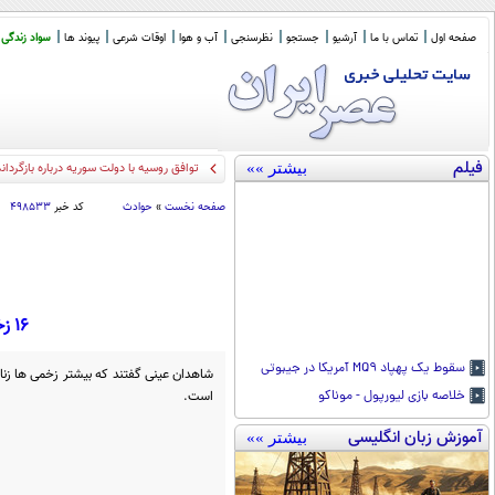
صفحه اول
تماس با ما
آرشیو
جستجو
نظرسنجی
آب و هوا
اوقات شرعی
پیوند ها
سواد زندگی
فیلم
بیشتر »»
گردنکشی نتانیا
_
صفحه نخست
»
حوادث
کد خبر
۴۹۸۵۳۳
16 زخمی در تصادف پژو با دسته عزاداری/ حال تعدادی وخیم است
سقوط یک پهپاد MQ۹ آمریکا در جیبوتی
شاهدان عینی گفتند که بیشتر زخمی ها زنا
است.
خلاصه بازی لیورپول - موناکو
آموزش زبان انگلیسی
بیشتر »»