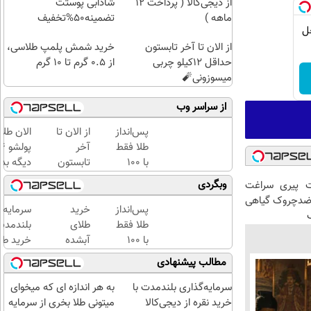
از دیجی‌کالا ( پرداخت 12
شادابی پوستت
ماهه )
تضمینه50%تخفیف
| ضد جعل
از الان تا آخر تابستون
خرید شمش پلمپ طلاسی،
حداقل 12کیلو چربی
از ۰.۵ گرم تا ۱۰ گرم
میسوزونی🧨
از سراسر وب
پس‌انداز
از الان تا
الان طلا
طلا فقط
آخر
با ۱۰۰
تابستون
دیگه بده
هزارتومان
حداقل
سرمایه‌گ
وبگردی
 پیری سراغت
(امن و
12کیلو
طلا با ا
ضدچروک گیاهی
راحت)
چربی
بی‌بهره
پس‌انداز
خرید
سرمایه‌گ
میسوزونی
طلا فقط
طلای
بلندمدت 
🧨
با ۱۰۰
آبشده
خرید طلا
هزارتومان
حتی با
دیجی‌کال
مطالب پیشنهادی
(امن و
۱۰۰هزارتومان
راحت)
سرمایه‌گذاری بلندمدت با
به هر اندازه ای که میخوای
خرید نقره از دیجی‌کالا
میتونی طلا بخری از سرمایه