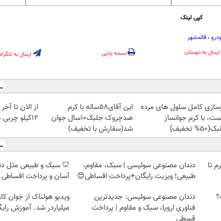
کپی لینک
درو
،
قائمشهر
ارسال به دوستان
نسخه چاپی
ارسال به تلگرام
زسازی کامل سلول های مرده
این آقای58ساله با کرم
از الان تا آخ
ست، با کرم جوانساز
ضدچروک جلبک10سال جوان
12کیلو چربی میسوزونی🧨
50% تخفیف)
شد(سفارش با تخفیف)
لمپ طلاسی، از ۰.۵ گرم تا
دندان مصنوعی سوئیسی | سبک، مقاوم،
🦷 سبک و طبیعی مثل د
طبیعی! ویزیت رایگان+پرداخت اقساطی😍
آسان و پرداخت اقساطی 
؟
دندان مصنوعی سوئیسی: جدیدترین
ویدیو هولناک از جوان کا
فناوری اروپا، سبک و مقاوم | پرداخت
میلیاردر شد. آموزش رایگ
قسطی