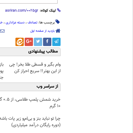
لینک کوتاه:
برچسب ها:
تصادف
،
دسته عزاداری
،
خو
بازدید از صفحه اول
مطالب پیشنهادی
وام بگیر و قسطی طلا بخر! چی
با
از این بهتر!! سریع احراز کن
پو
جلبک(
از سراسر وب
خرید شمش پ
۱۰ گرم
چرا تو نباید بنز و بی‌ام‌و زیر پات باشه
(دوره رایگان درآمد میلیاردی)