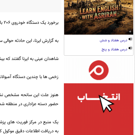
برخورد یک دستگاه خودروی 206 با دسته ای از عزاداران حسینی در شهرستان قائمشهر 16 زخمی بر جای گذاشت .
به گزارش ایرنا، این حادثه حوالی ساعت 23 شنبه شب در جاده نظامی و حوالی روستای ' دیزآ
درس هفتاد و شش
درس هفتاد و پنج
شاهدان عینی به ایرنا گفتند که ب
زخمی ها با چندین دستگاه آمبولانس
هنوز علت این سانحه مشخص نشده
حضور دسته عزاداری در منطقه شد و 
به دریافت اطلاعات دقیق موکول کر