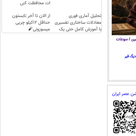
ات محافظت کنی
تحلیل آماری فوری
از الان تا آخر تابستون
معادلات ساختاری تفسیری
حداقل 12کیلو چربی
با آموزش کامل حتی یک
میسوزونی🧨
روزه !!
 چین / سوغات
 دیگ قیر
شن عصر ایران