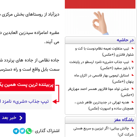
دیزآباد از روستاهای بخش مرکزی شهرستان ق
مقبره امامزاده سیدزین العابدین د
در حاشیه
می آیند.
تیپ متفاوت نعیمه نظام‌دوست با کت و
شلوار فانتزی (+عکس)
تیپ جذاب «شری» نامزد ارسطو در پایتخت
7 با بلوز سفید (+عکس)
سمت بابل واقع است و راه دسترسی حدود 40 هزار نفر از جمعیت ساکن در 38 روستای مس
استایل لیمویی بهار قاسمی در اکران ماه
پنهان (+عکس)
پربیننده ترین پست همین ی
جشن تولد مونا فائزپور همسر احمد مهران‌فر
(+عکس)
تیپ جذاب «شری» نامزد ارسطو در پایتخ
هدیه تهرانی در جدیدترین ظاهر شدن ،
همچنان ساده و اسپورت (عکس)
خبر بعد
باشگاه مغز
چالش بینایی؛ اگر تیزبین و سریع هستی
اشتراک گذاری :
شرکت کن!