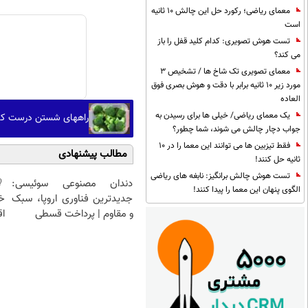
معمای ریاضی؛ رکورد حل این چالش 10 ثانیه
است
تست هوش تصویری: کدام کلید قفل را باز
می کند؟
معمای تصویری تک شاخ ها / تشخیص 3
مورد زیر 10 ثانیه برابر با دقت و هوش بصری فوق
العاده
یک معمای ریاضی/ خیلی ها برای رسیدن به
راههای شستن درست کل
جواب دچار چالش می شوند، شما چطور؟
فقط تیزبین ها می توانند این معما را در 10
مطالب پیشنهادی
ثانیه حل کنند!
تست هوش چالش برانگیز: نابغه های ریاضی
دندان مصنوعی سوئیسی:
الگوی پنهان این معما را پیدا کنند!
جدیدترین فناوری اروپا، سبک
خ
و مقاوم | پرداخت قسطی
اق