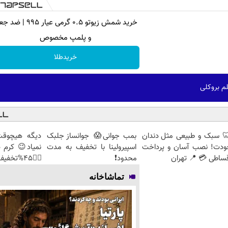
خرید شمش زیوتو ۰.۵ گرمی عیار ۹۹۵ 
و پلمپ مخصوص
خریدطلا
م بروکلی
 سبک و طبیعی مثل دندان
بمب جوانی😱 جوانساز جلبک
دیگه هیچوقت
ودت! نصب آسان و پرداخت
اسپیرولینا با تخفیف به مدت
نمیاد😉 کرم 
ساطی 💳 📍 تهران
محدود❗
👈🏻45%تخفیف
تماشاخانه