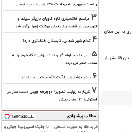
ریاست‌جمهوری به پرداخت ۱۳۸ هزار میلیارد تومان
3
مراسم خاکسپاری کاوه کاویان بازیگر سینما و
تلویزیون در قطعه هنرمندان بهشت زهرا برگزار شد
اری به این مکان
4
کدام شهر شمالی، تابستان خنک‌تری دارد؟
5
این 16 خط لوله گاز و نفت ارزش تنگه هرمز را به
 دارد، در ورودی شهرستان قائمشهر از
سمت صفر می برند
6
دیدار پزشکیان با آیت الله مجتبی خامنه ای
7
تاریخ به روایت تصویر/ دوچرخه چوبی دست ساز در
استونی؛ 114 سال پیش
مطالب پیشنهادی
خرید طلا به صورت قسطی
با جلبک اسپیرولینا جوانی و