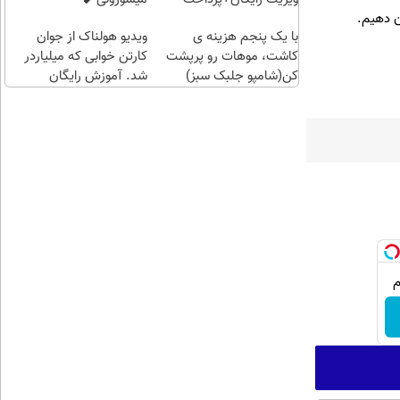
ن دهیم.
اقساطی😍
با یک پنجم هزینه ی
ویدیو هولناک از جوان
کاشت، موهات رو پرپشت
کارتن خوابی که میلیاردر
کن(شامپو جلبک سبز)
شد. آموزش رایگان