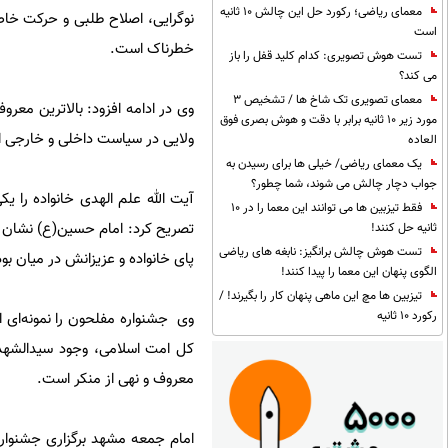
معمای ریاضی؛ رکورد حل این چالش 10 ثانیه
نوگرایی، اصلاح طلبی و حرکت خا
است
خطرناک است.
تست هوش تصویری: کدام کلید قفل را باز
می کند؟
معمای تصویری تک شاخ ها / تشخیص 3
وی در ادامه افزود: بالاترین مع
مورد زیر 10 ثانیه برابر با دقت و هوش بصری فوق
ولایی در سیاست داخلی و خارجی ا
العاده
یک معمای ریاضی/ خیلی ها برای رسیدن به
جواب دچار چالش می شوند، شما چطور؟
آیت الله علم الهدی خانواده را یک
فقط تیزبین ها می توانند این معما را در 10
تصریح کرد: امام حسین(ع) نشان دا
ثانیه حل کنند!
تست هوش چالش برانگیز: نابغه های ریاضی
پای خانواده و عزیزانش در میان بود
الگوی پنهان این معما را پیدا کنند!
تیزبین ها مچ این ماهی پنهان کار را بگیرند! /
رکورد 10 ثانیه
وی جشنواره مفلحون را نمونه‌ای از
کل امت اسلامی، وجود سیدالشهدا 
معروف و نهی از منکر است.
امام جمعه مشهد برگزاری جشنواره