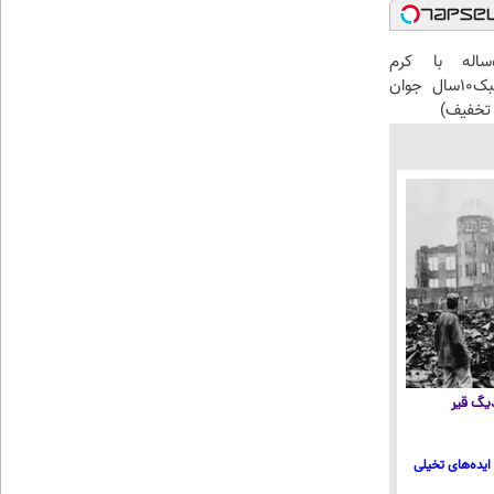
این آقای58ساله با کرم
ضدچروک جلبک10سال جوان
تخفیف)
 دیگ قیر
ایده‌های تخیلی