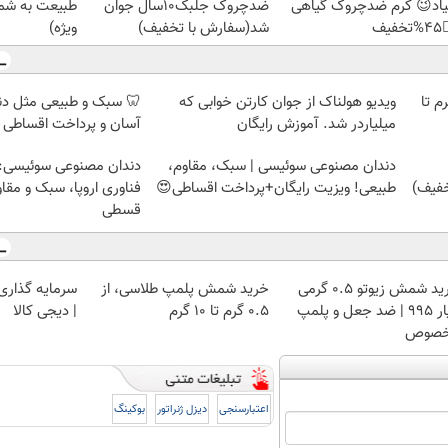
رید با تخفیف
ضدچروک جلبک10سال جوان
نمیاد😉 کرم ضدچروک گیا
ویژه)
شد(سفارش با تخفیف)
👈
 مثل دندان خودت! نصب
ویدیو هولناک از جوان کارتن خوابی که
خرید شمش پلمپ طلاسی، از 
اخت اقساطی 💳 📍 تهران
میلیاردر شد. آموزش رایگان
وعی سوئیسی: جدیدترین
دندان مصنوعی سوئیسی | سبک، مقاوم،
ا، سبک و مقاوم | پرداخت
طبیعی! ویزیت رایگان+پرداخت اقساطی😍
قسطی
 با طلا و نقره
خرید شمش پلمپ طلاسی، از
خرید شمش زیوتو ۰.۵ گرمی
| دیجی کالا
۰.۵ گرم تا ۱۰ گرم
عیار ۹۹۵ | ضد جعل و پلمپ
مخص
بوکینگ
دیزل ژنراتور
اعتبارسنجی