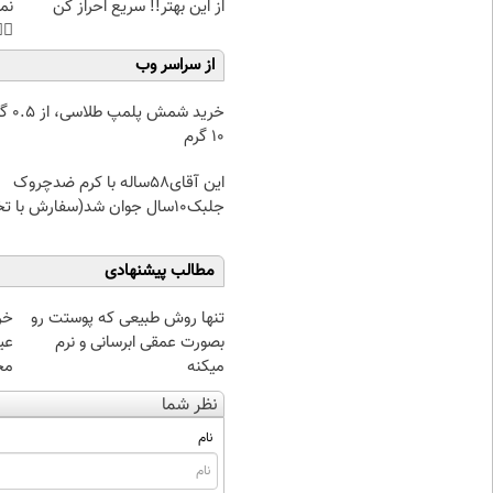
هی
از این بهتر!! سریع احراز کن
45%تخفیف
از سراسر وب
۰.۵ گرم تا
۱۰ گرم
این آقای58ساله با کرم ضدچروک
جلبک10سال جوان شد(سفارش با تخفیف)
مطالب پیشنهادی
تنها روش طبیعی که پوستت رو
بصورت عمقی ابرسانی و نرم
وص
میکنه
نظر شما
نام