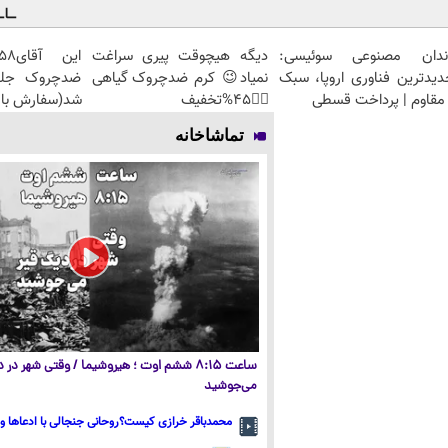
ندان مصنوعی سوئیسی:
دیگه هیچوقت پیری سراغت
دیدترین فناوری اروپا، سبک
نمیاد😉 کرم ضدچروک گیاهی
مقاوم | پرداخت قسطی
👈🏻45%تخفیف
شد(سفارش با 
تماشاخانه
ساعت ۸:۱۵ ششم اوت ؛ هیروشیما / وقتی شهر در
می‌جوشید
محمدباقر خرازی کیست؟روحانی جنجالی با ادعاها و 