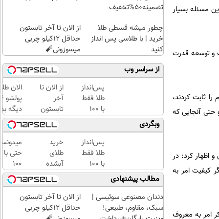
تضمینه50%تخفیف
ین مسئله بسیار
چطور میشه قسطی طلا
از الان تا آخر تابستون
خرید | با طلاسی پس انداز
حداقل 12کیلو چربی
کنید
میسوزونی🧨
ت و توسعه قدرت
از سراسر وب
پس‌انداز
از الان تا
الان طلا
 را ثابت کردند،
طلا فقط
آخر
با ۱۰۰
تابستون
دیگه بده
 حتی آنجایی که
هزارتومان
حداقل
سرمایه‌گ
وبگردی
(امن و
12کیلو
طلا با ا
راحت)
چربی
بی‌بهره
پس‌انداز
خرید
میدونست
میسوزونی
طلا فقط
طلای
حتی با
و اظهار کرد: در
🧨
با ۱۰۰
آبشده
۱۰۰
ر کیفیت امر به
هزارتومان
حتی با
هزارتوما
مطالب پیشنهادی
(امن و
۱۰۰هزارتومان
هم
راحت)
میتونی
دندان مصنوعی سوئیسی |
از الان تا آخر تابستون
طلا آبش
سبک، مقاوم، طبیعی!
حداقل 12کیلو چربی
ر امر به معروف
بخری؟
ویزیت رایگان+پرداخت
میسوزونی🧨