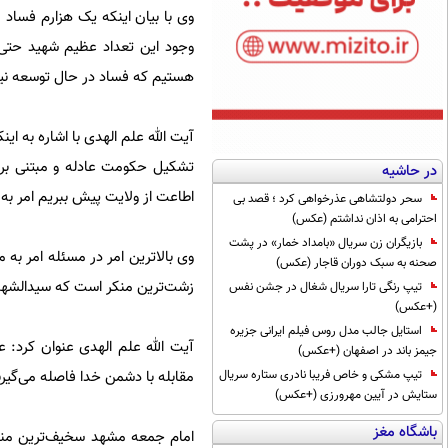
وی با بیان اینکه یک هزارم فساد 
وجود این تعداد عظیم شهید حتی ب
هستیم که فساد در حال توسعه ن
آیت الله علم الهدی با اشاره به ا
تشکیل حکومت عادله و مبتنی بر ن
در حاشیه
اطاعت از ولایت پیش ببریم امر به 
سحر دولتشاهی عذرخواهی کرد ؛ قصد بی
احترامی به اذان نداشتم (عکس)
بازیگران زن سریال «بامداد خمار» در پشت
وی بالاترین امر در مسئله امر به
صحنه به سبک دوران قاجار (عکس)
زشت‌ترین منکر است که سیدالشهدا(
تیپ رنگی تارا سریال شغال در جشن نفس
(+عکس)
استایل جالب مدل روس فیلم ایرانی جزیره
آیت الله علم الهدی عنوان کرد: عد
جیمز باند در اصفهان (+عکس)
مقابله با دشمن خدا فاصله می‌گیر
تیپ مشکی و خاص فریبا نادری ستاره سریال
ستایش در آیین مهرورزی (+عکس)
باشگاه مغز
امام جمعه مشهد سخیف‌ترین منکر 