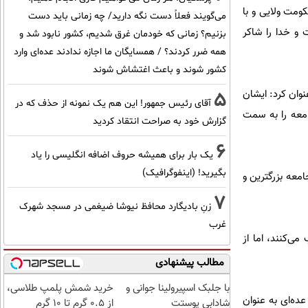
ومت ولایی و با
می‌گویند فعلاً دست نگه دارید/ چه زمانی باید دست
 و خدا را شاکر
بزنیم؟ زمانی که خودمان غرق شدیم، کشور نابود شد و
همه ضرر کردند؟ / همسایگان ما اجازه ندادند عده‌ای وارد
کشور شوند و باعث اغتشاش شوند
نوان کرد: ایشان
5
آقای رئیس جمهور! این هم یک نمونه از حذف که در
امعه را به سمت
گزارش خود به صراحت انتقاد کردید
6
یک بار برای همیشه حروف اضافه انگلیسی را یاد
بگیرید! (اینفوگرافیک)
امعه بزرگترین و
7
زنِ بادیگارد محافظ نیوشا ضیغمی در مسجد شهرک
غرب
می‌کنند، اما از
مطالب پیشنهادی
با جلبک اسپیرولینا جوانی و
خرید شمش پلمپ طلاسی،
ده‌ای به عنوان
شادابی پوستت
از ۰.۵ گرم تا ۱۰ گرم