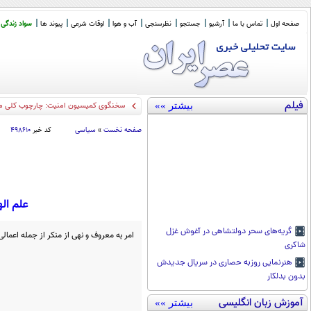
صفحه اول
تماس با ما
آرشیو
جستجو
نظرسنجی
آب و هوا
اوقات شرعی
پیوند ها
سواد زندگی
فیلم
بیشتر »»
سخنگوی کمیسیون امنیت: چارچوب کلی مذاک
صفحه نخست
»
سیاسی
کد خبر
۴۹۸۶۱۰
علم ال
گریه‌های سحر دولتشاهی در آغوش غزل
امر به معروف و نهی از منکر از جمله اعما
شاکری
هنرنمایی روزبه حصاری در سریال جدیدش
بدون بدلکار
آموزش زبان انگلیسی
بیشتر »»