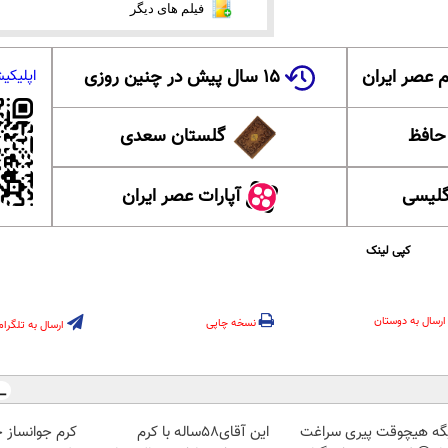
فیلم های دیگر
 عصر ایران
۱۵ سال پیش در چنین روزی
اپلیکی
 حافظ
گلستان سعدی
گلیسی
آپارات عصر ایران
کپی لینک
ارسال به دوستان
نسخه چاپی
ارسال به تلگرام
گه هیچوقت پیری سراغت
این آقای58ساله با کرم
کرم جوانساز 