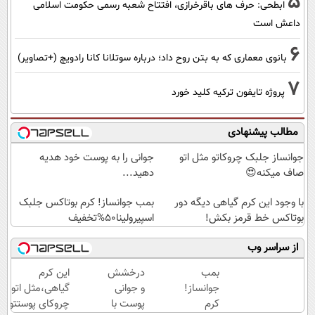
5
ابطحی: حرف های باقرخرازی، افتتاح شعبه رسمی حکومت اسلامی
داعش است
6
بانوی معماری که به بتن روح داد؛ درباره سوتلانا کانا رادویچ (+تصاویر)
7
پروژه تایفون ترکیه کلید خورد
مطالب پیشنهادی
جوانساز جلبک چروکاتو مثل اتو
جوانی را به پوست خود هدیه
صاف میکنه😍
دهید...
با وجود این کرم گیاهی دیگه دور
بمب جوانساز! کرم بوتاکس جلبک
بوتاکس خط قرمز بکش!
اسپیرولینا50%تخفیف
از سراسر وب
بمب
درخشش
این کرم
جوانساز!
و جوانی
گیاهی،مثل اتو
کرم
پوست با
چروکای پوستتو