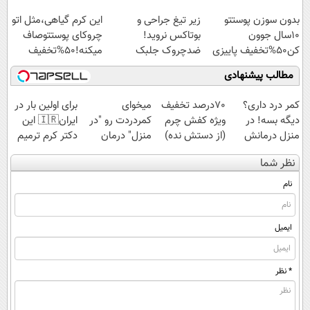
اسپیرولینا با تخفیف
بدون سوزن پوستتو
زیر تیغ جراحی و
این کرم گیاهی،مثل اتو
ویژه
10سال جوون
بوتاکس نروید!
چروکای پوستتوصاف
کن50%تخفیف پاییزی
ضدچروک جلبک
میکنه!50%تخفیف
با40%تخفیف
مطالب پیشنهادی
کمر درد داری؟
70درصد تخفیف
میخوای
برای اولین بار در
دیگه بسه! در
ویژه کفش چرم
کمردردت رو "در
ایران🇮🇷 این
منزل درمانش
(از دستش نده)
منزل" درمان
دکتر کرم ترمیم
کن
کنی؟ (◂فیلم +
کننده 23 روزه
نظر شما
(◀پرسش‌نامه)
◂پرسش‌نامه)
ساخت!
نام
ایمیل
* نظر