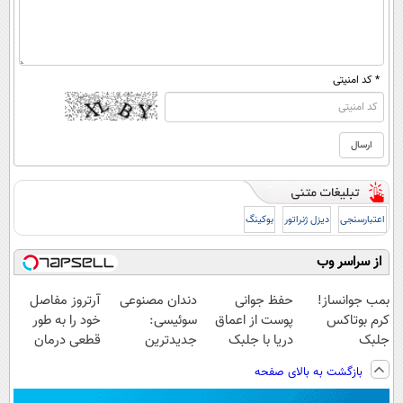
* کد امنیتی
اعتبارسنجی
دیزل ژنراتور
بوکینگ
از سراسر وب
بمب جوانساز!
حفظ جوانی
دندان مصنوعی
آرتروز مفاصل
کرم بوتاکس
پوست از اعماق
سوئیسی:
خود را به طور
جلبک
دریا با جلبک
جدیدترین
قطعی درمان
اسپیرولینا50%تخفیف
اسپیرولینا
فناوری اروپا،
کنید!
بازگشت به بالای صفحه
سبک و مقاوم |
◗پرسش‌نامه◖
پرداخت قسطی