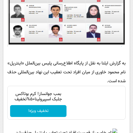
پیامک
سرگرمی
روانشناسی
فناوری
آشپزی
گوناگون
دانلود
حوادث
محیط زیست
سلامت
به گزارش ایلنا به نقل از پایگاه اطلاع‌رسانی پلیس بین‌الملل «اینترپل»
فرهنگی
نام محمود خاوری از میان افراد تحت تعقیب این نهاد بین‌المللی حذف
بین الملل
شده است.
اجتماعی
بمب جوانساز! کرم بوتاکس
جلبک اسپیرولینا50%تخفیف
حیات وحش
تخفیف ویژه!
سیاست خارجی