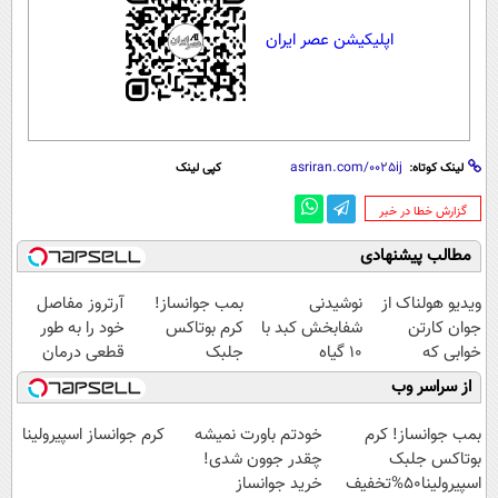
اپلیکیشن عصر ایران
لینک کوتاه:
کپی لینک
‌گزارش خطا در خبر
مطالب پیشنهادی
ویدیو هولناک از
نوشیدنی
بمب جوانساز!
آرتروز مفاصل
جوان کارتن
شفابخش کبد با
کرم بوتاکس
خود را به طور
خوابی که
10 گیاه
جلبک
قطعی درمان
میلیاردر شد.
موثر(تخفیف تا
اسپیرولینا50%تخفیف
کنید!
از سراسر وب
آموزش رایگان
امشب)
◗پرسش‌نامه◖
بمب جوانساز! کرم
خودتم باورت نمیشه
کرم جوانساز اسپیرولینا
بوتاکس جلبک
چقدر جوون شدی!
اسپیرولینا50%تخفیف
خرید جوانساز