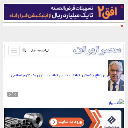
باز
نسخه اصلی
و
صفحه اول
بسته
تماس با ما
کردن
وزیر دفاع پاکستان: توافق مکه می تواند به عنوان یک ناتوی اسلامی
آرشیو
منو
علیه اسرائیل عمل کند/ دیگر کشورهای اسلامی هم می توانند به آن
جستجو
بپیوندند
نظرسنجی
آب و هوا
اوقات شرعی
پیوند ها
سواد زندگی