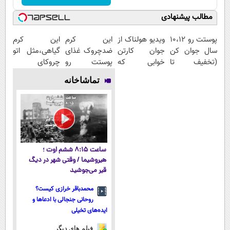
مطالب پیشنهادی
پوستت رو 10،12
ویدیو هولناک از
این کرم
این کرم
سال جوان کن
جوان کارتن
ضدچروک غذای
گیاهی،مثل اتو
(تخفیف تا
خوابی که
پوستت رو
چروکای
امشب)
میلیاردر شد.
تامین میکنه
پوستتوصاف
تماشاخانه
آموزش رایگان
(خرید با
میکنه!50%تخفیف
40%تخفیف)
ساعت ۸:۱۵ ششم اوت ؛
هیروشیما / وقتی شهر در دیگ
قیر می‌جوشید
محمدباقر خرازی کیست؟
روحانی جنجالی با ادعاها و
ایده‌های تخیلی
فیلم های دیگر