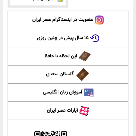
عضویت در اینستاگرام عصر ایران
۱۵ سال پیش در چنین روزی
این لحظه با حافظ
گلستان سعدی
آموزش زبان انگلیسی
آپارات عصر ایران