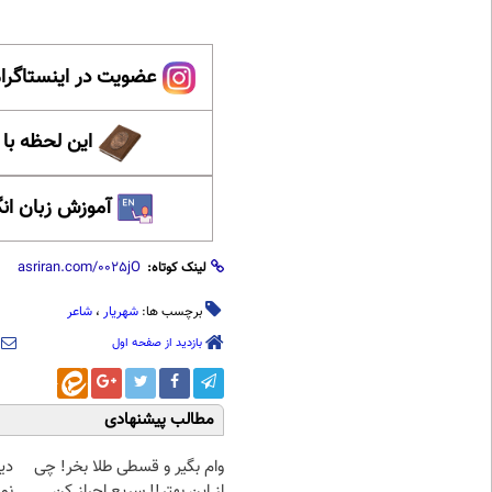
عضویت در اینستاگرام
این لحظه با
آموزش زبان ان
لینک کوتاه:
برچسب ها:
شهریار
،
شاعر
بازدید از صفحه اول
مطالب پیشنهادی
وام بگیر و قسطی طلا بخر! چی
دی
از این بهتر!! سریع احراز کن
نم