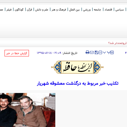
سیاسی
اقتصاد
جامعه
ورزشی
بین الملل
فرهنگ و هنر
علم و دانش
قرآن
گوناگون
فیلم
عصر 
 ثروتمندتر شد؟
‍‍‍ پ
پ
تاریخ انتشار:
۲۱:۰۹ - ۱۸-۰۷-۱۳۹۵
۴
‌گزارش خطا در خبر
تکذیب خبر مربوط به درگذشت معشوقه شهریار