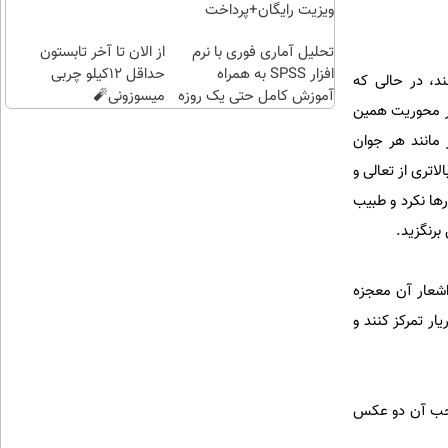
ویزیت رایگان+پرداخت
اقساطی😍
تحلیل آماری فوری با نرم
از الان تا آخر تابستون
افزار SPSS به همراه
حداقل 12کیلو چربی
ند، در حالی که
آموزش کامل حتی یک روزه
میسوزونی🧨
عر محوریت همین
!!
 مانند هر جوان
اتری از تعالی و
ها نکرد و طبیب
برنگزید.
 اشعار آن معجزه
ار تمرکز کنند و
 صاحب آن دو عکس