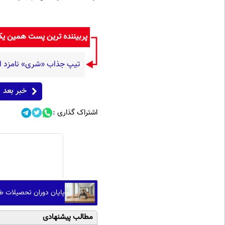
پربیننده ترین پست همین ی
تیپ جذاب «شری» نامزد ارسطو در پایتخ
خبر بعد
اشتراک گذاری :
پایان دوران تحصیلات ط
مطالب پیشنهادی