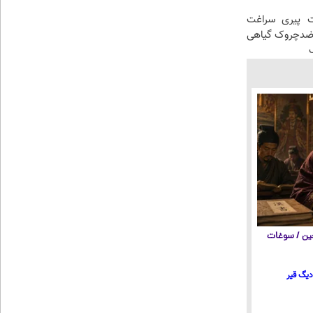
 پیری سراغت
ضدچروک گیاهی
 چین / سوغات
 دیگ قیر