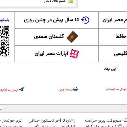
فیلم های دیگر
 عصر ایران
۱۵ سال پیش در چنین روزی
اپلیکی
 حافظ
گلستان سعدی
گلیسی
آپارات عصر ایران
کپی لینک
ارسال به دوستان
نسخه چاپی
ارسال به تلگرام
گه هیچوقت پیری سراغت
از الان تا آخر تابستون حداقل
کرم جوانساز 
یاد😉 کرم ضدچروک گیاهی
12کیلو چربی میسوزونی🧨
طبیعت به شما