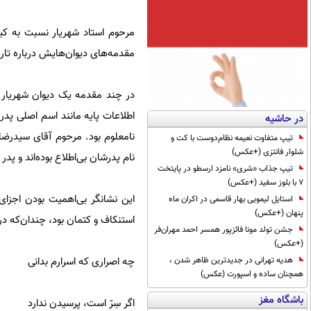
مرحوم استاد شهریار نسبت به کیف
مقدمه‌های دیوان‌هایش درباره تا
اطلاعات پایه مانند اسم اصلی پدر
در حاشیه
نامعلوم بود. مرحوم آقای سیدرضا
تیپ متفاوت نعیمه نظام‌دوست با کت و
شلوار فانتزی (+عکس)
نام پدرشان بی‌اطلاع بوده‌اند و پد
تیپ جذاب «شری» نامزد ارسطو در پایتخت
7 با بلوز سفید (+عکس)
این نشانگر بی‌اهمیت بودن اجزا
استایل لیمویی بهار قاسمی در اکران ماه
پنهان (+عکس)
استنکاف و کتمان بود، چندان‌که د
جشن تولد مونا فائزپور همسر احمد مهران‌فر
(+عکس)
چه اصراری که اسرارم بدانی
هدیه تهرانی در جدیدترین ظاهر شدن ،
همچنان ساده و اسپورت (عکس)
باشگاه مغز
اگر سِرّ است، پرسیدن ندارد