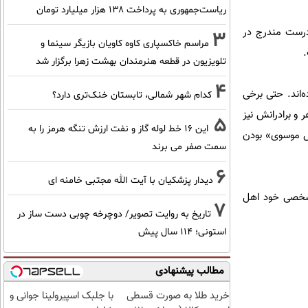
ریاست‌جمهوری به پرداخت ۱۳۸ هزار میلیارد تومان
ادرست مندرج در
3
مراسم خاکسپاری کاوه کاویان بازیگر سینما و
.
تلویزیون در قطعه هنرمندان بهشت زهرا برگزار شد
4
ولادت شاعر درج کرده‌اند. حتی برخی
کدام شهر شمالی، تابستان خنک‌تری دارد؟
 و برادرانش نیز
5
این 16 خط لوله گاز و نفت ارزش تنگه هرمز را به
یل موسوی» بودن
سمت صفر می برند
6
دیدار پزشکیان با آیت الله مجتبی خامنه ای
 شخصی خود اهل
7
تاریخ به روایت تصویر/ دوچرخه چوبی دست ساز در
استونی؛ 114 سال پیش
مطالب پیشنهادی
خرید طلا به صورت قسطی
با جلبک اسپیرولینا جوانی و