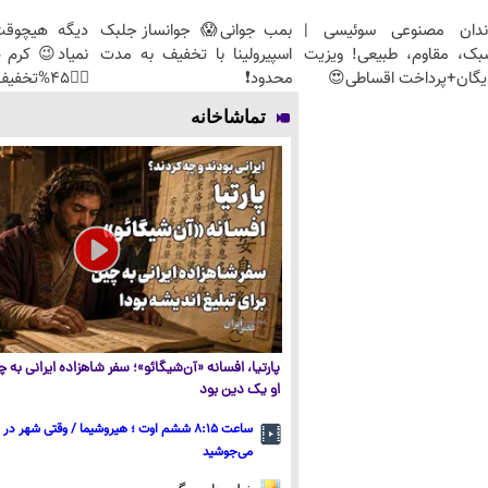
ندان مصنوعی سوئیسی |
بمب جوانی😱 جوانساز جلبک
دیگه هیچوقت
بک، مقاوم، طبیعی! ویزیت
اسپیرولینا با تخفیف به مدت
نمیاد😉 کرم 
یگان+پرداخت اقساطی😍
محدود❗
👈🏻45%تخفیف
تماشاخانه
پارتیا، افسانه «آن‌شیگائو»؛ سفر شاهزاده ایرانی به
او یک دین بود
ساعت ۸:۱۵ ششم اوت ؛ هیروشیما / وقتی شهر در
می‌جوشید