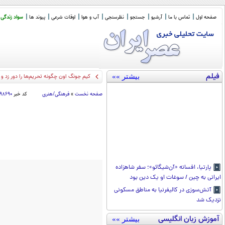
صفحه اول
تماس با ما
آرشیو
جستجو
نظرسنجی
آب و هوا
اوقات شرعی
پیوند ها
سواد زندگی
فیلم
بیشتر »»
کیم جونگ اون چگونه تحریم‌ها را دور زد و
صفحه نخست
»
فرهنگی/هنری
کد خبر
۹۸۶۹۰
پارتیا، افسانه «آن‌شیگائو»؛ سفر شاهزاده
ایرانی به چین / سوغات او یک دین بود
آتش‌سوزی در کالیفرنیا به مناطق مسکونی
نزدیک شد
آموزش زبان انگلیسی
بیشتر »»