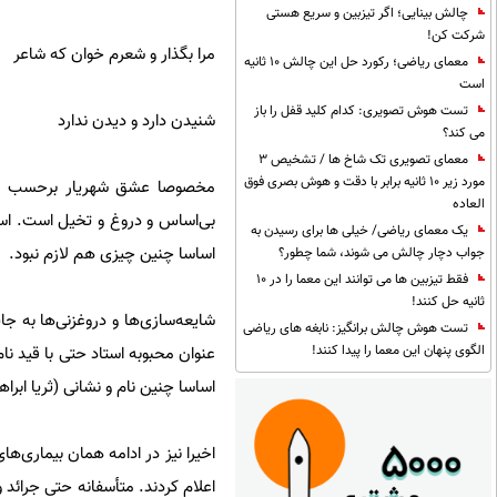
چالش بینایی؛ اگر تیزبین و سریع هستی
شرکت کن!
مرا بگذار و شعرم خوان که شاعر
معمای ریاضی؛ رکورد حل این چالش 10 ثانیه
است
تست هوش تصویری: کدام کلید قفل را باز
شنیدن دارد و دیدن ندارد
می کند؟
معمای تصویری تک شاخ ها / تشخیص 3
مورد زیر 10 ثانیه برابر با دقت و هوش بصری فوق
مخصوصا عشق شهریار برحسب عفت 
العاده
بی‌اساس و دروغ و تخیل است. است
یک معمای ریاضی/ خیلی ها برای رسیدن به
اساسا چنین چیزی هم لازم نبود.
جواب دچار چالش می شوند، شما چطور؟
فقط تیزبین ها می توانند این معما را در 10
ثانیه حل کنند!
شایعه‌سازی‌ها و دروغزنی‌ها به ج
تست هوش چالش برانگیز: نابغه های ریاضی
الگوی پنهان این معما را پیدا کنند!
عنوان محبوبه استاد حتی با قید نا
اساسا چنین نام و نشانی (ثریا ابر
اخیرا نیز در ادامه همان بیماری‌ه
اعلام کردند. متأسفانه حتی جرائد 