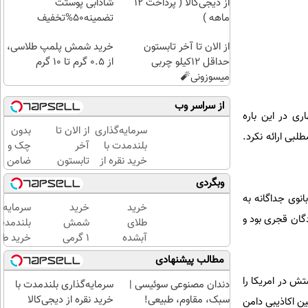
از دیجی‌کالا ( پرداخت 12
شادابی پوستت
ماهه )
تضمینه50%تخفیف
از الان تا آخر تابستون
خرید شمش پلمپ طلاسی،
حداقل 12کیلو چربی
از ۰.۵ گرم تا ۱۰ گرم
میسوزونی🧨
از سراسر وب
ی در این باره
سرمایه‌گذاری
از الان تا
بدون
بی ارائه نکرد.
بلندمدت با
آخر
چک و
خرید نقره از
تابستون
ضامن
دیجی‌کالا
حداقل
تا 100
وبگردی
12کیلو
میلیون
نوی جداگانه به
چربی
اعتبار
خرید
خرید
سرمایه‌گ
دگان قجری بود و
میسوزونی
خرید
طلای
شمش
بلندمدت 
🧨
طلا
آبشده
1 گرمی
خرید طلا
بگیر!
حتی با
از
دیجی‌کال
مطالب پیشنهادی
۱۰۰هزارتومان
طلاسی
تش در امریکا را
دندان مصنوعی سوئیسی |
سرمایه‌گذاری بلندمدت با
سبک، مقاوم، طبیعی!
خرید نقره از دیجی‌کالا
ین اکاذیبی دامن