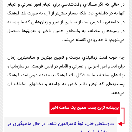
در حالي كه اگر مسأله‌ي وقت‌شناسي براي انجام امور عمراني و انجام
آنها نه در دقيقه‌ي نود- بلكه بسيار پيش‌‍تر از آن، به صورت يك فرهنگ
در جامعه‌ي ما درمي‌آمد، از بسياري از ضرر و زيان‌هايي كه ما پيوسته
در زمينه‌هاي مختلف به واسطه‌ي همين تاخير و تعويق‌ها متحمل
مي‌شويم، تا حد زيادي كاسته مي‌شد.
چه خوب است زمان‎بندي درست و تعيين بهترين و مناسبترين زمان
براي انجام امور اجرايي و عمراني و اقدام در اولين فرصت، در سازمانها و
نهادهاي مختلف ما به شكل يك فرهنگ پسنديده درمي‌آمد، فرهنگ
پسنديده‌اي كه نوعي نظم خاص به جامعه و بخشهاي مختلف آن
مي‌دهد.
پربیننده ترین پست همین یک ساعت اخیر
«دوستعلی خان، نوۀ ناصرالدین شاه» در حال ماهیگیری در