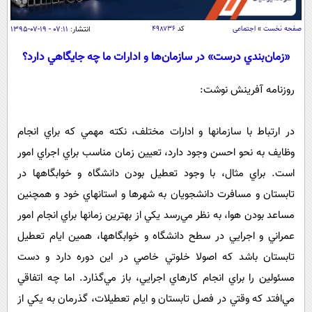
سیاسی
اقتصاد
صفحه نخست
»
اجتماعی
کد
۴۹۸۷۳۶
انتشار:
۰۷:۱۱ - ۱۹-۰۷-۱۳۹۵
جامعه
اقتصادی
«زمان‌بندي درست» در سازمان‌ها و ادارات ما چه جايگاهي دارد؟
ورزشی
اجتماعی
خودرو
روزنامه آفرینش نوشت:
بین الملل
حوادث
فرهنگ و هنر
سیاست خارجی
سلامت
در ارتباط با سازمانها و ادارات مختلف، نكته مهمي كه براي انجام
علم و دانش
وظايف به نحو احسن وجود دارد، تعيين زمان مناسب براي اجراي امور
یک برش دانایی
قرآن
فناوری و It
است. براي مثال، با وجود تعطيل بودن دانشگاه و خوابگاهها در
محیط زیست
تابستان و مسافرت دانشجويان به شهرها و استانهاي خود و همچنين
گوناگون
علمی
سفر و تفریح
مساعد بودن هوا، به نظر مي‌رسد يكي از بهترين زمانها براي انجام امور
فیلم
سرگرمی
اخبار کریپتو
عمراني و اجرايي در سطح دانشگاه و خوابگاهها، همين ايام تعطيل
عصر ایران 2
اقتصاد
باشگاه مغز
تابستان باشد كه اصولا خلوتي خاصي در اين دوره دارد و دست
آموزش زبان
خواندنی ها و دیدنی ها
ورزش
مجله تصویری سلاح
مسئولين را براي انجام كارهاي اجرايي، باز مي‌گذارد. اما چه اتفاقي
داستان کوتاه
سیاست
مي‌افتد كه وقتي در فصل تابستان و ايام تعطيلات، گذرمان به يكي از