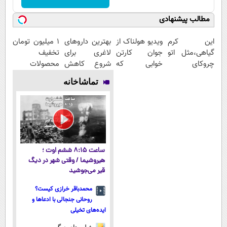
مطالب پیشنهادی
این کرم
ویدیو هولناک از
بهترین داروهای
۱ میلیون تومان
گیاهی،مثل اتو
جوان کارتن
لاغری برای
تخفیف
چروکای
خوابی که
شروع کاهش
محصولات
پوستتوصاف
میلیاردر شد.
وزن، ارسال از
لاغری؛ یک قدم
تماشاخانه
میکنه!50%تخفیف
آموزش رایگان
داروخانه های
نزدیک‌تر به
نزدیکت!
شروع کاهش
وزن
ساعت ۸:۱۵ ششم اوت ؛
هیروشیما / وقتی شهر در دیگ
قیر می‌جوشید
محمدباقر خرازی کیست؟
روحانی جنجالی با ادعاها و
ایده‌های تخیلی