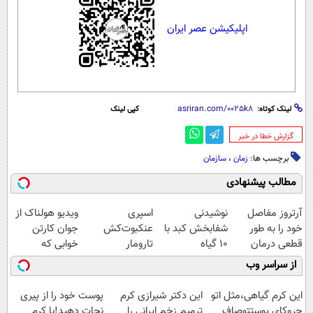
اپلیکیشن عصر ایران
لینک کوتاه:
کپی لینک
‌گزارش خطا در خبر
برچسب ها:
زمان
،
سازمان
مطالب پیشنهادی
آرتروز مفاصل
نوشیدنی
اسپری
ویدیو هولناک از
خود را به طور
شفابخش کبد با
عنکبوت‌‌کش
جوان کارتن
قطعی درمان
10 گیاه
تارومار
خوابی که
کنید!
موثر(تخفیف تا
ازبین‌برنده انواع
میلیاردر شد.
از سراسر وب
◗پرسش‌نامه◖
امشب)
عنکبوت
آموزش رایگان
این کرم گیاهی،مثل اتو
این دکتر شیرازی کرم
پوست خود را از پیری
چروکای پوستتوصاف
ترمیم زخم ایرانی را
نجات دهید!با کرم