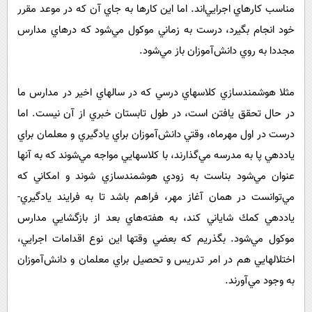
مناسب كارهاي اجرايي‌اند. اما اين كارها به جاي آن كه در موعد مقرر
خود انجام بگيرد، درست به زماني موكول مي‌شود كه درهاي مدارس
مجددا به روي دانش‌آموزان باز مي‌شود.
مثلا هوشمندسازي كلاسهاي درسي كه در سالهاي اخير در مدارس ما
در حال تحقق يافتن است، در طول تابستان خبري از آن نيست. اما
درست در اول مهرماه، وقتي دانش‌آموزان براي يادگيري و معلمان براي
ياددهي پا به مدرسه مي‌گذارند، با كلاسهايي مواجه مي‌شوند كه به آنها
عنوان مي‌شود بناست به زودي هوشمندسازي شوند و امكاني كه
مي‌توانست در همان آغاز مهر، فراهم باشد تا به فرايند يادگيري-
ياددهي كمك شاياني كند، به هفته‌هاي بعد از بازگشايي مدارس
موكول مي‌شود. بگذريم كه بعضي وقتها اين نوع اقدامات اجرايي،
اختلالهايي هم در امر تدريس و تحصيل براي معلمان و دانش‌آموزان
به وجود مي‌آورند.