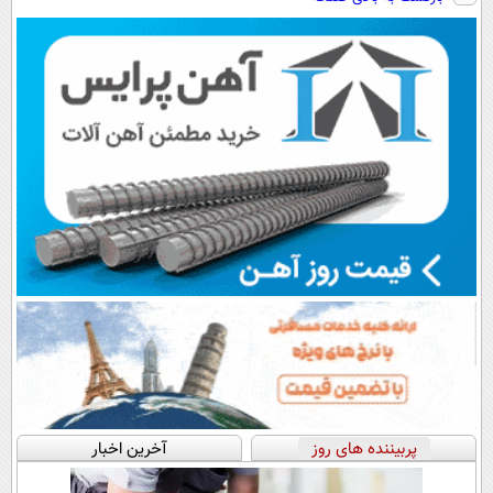
رایگان+پرداخت
فوری همراه با
سبک و مقاوم |
اقساطی😍
پک یخ!
پرداخت قسطی
پربیننده های روز
آخرین اخبار