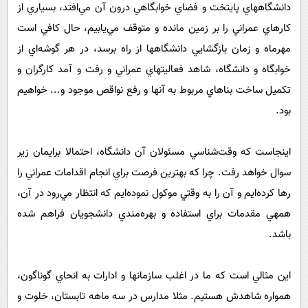
پیامک
دانشگاههاي پايتخت و فضاي خوابگاهي درون آن مي‌افتد، بسياري از
سرگرمی
كارهاي عمراني را بر زمين مانده و متوقف مي‌يابيم، حال كافي است
روانشناسی
فناوری
مهرماه و زمان بازگشايي دانشگاهها از راه برسد، در هر گوشه‌اي از
آشپزی
گوناگون
خوابگاه و دانشگاه، شاهد فعاليتهاي عمراني و رفت و آمد كارگران و
دانلود
حوادث
تكميل ساخت بناهاي مربوط به آنها و رفع نواقص موجود و... خواهيم
محیط زیست
بود.
سلامت
اينجاست كه وقت‌شناسي مسئولان آن دانشگاه، احتمالا برايمان زير
فرهنگی
سوال خواهد رفت. چرا كه بهترين فرصت براي انجام اقدامات عمراني را
بین الملل
رها كرده‌ايم و آن را به وقتي موكول نموده‌ايم كه انتظار مي‌رود در آن،
اجتماعی
همه‎ي مقدمات براي استفاده و بهره‌مندي دانشجويان فراهم شده
باشد.
حیات وحش
سیاست خارجی
اين مثالي است كه ما در اغلب سازمانها و ادارات به انحاي گوناگون،
همواره شاهدش هستيم. مثلا مدارس در سه ماهه تابستان، خلوت و