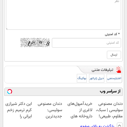
* کد امنیتی
اعتبارسنجی
دیزل ژنراتور
بوکینگ
از سراسر وب
دندان مصنوعی
خریدآمپول‌های
دندان مصنوعی
این دکتر شیرازی
سوئیسی | سبک،
لاغری از
سوئیسی:
کرم ترمیم زخم
مقاوم، طبیعی!
داروخانه های
جدیدترین
ایرانی را
ویزیت
اطرافت، ارسال
فناوری اروپا،
ساخت!!!
بازگشت به بالای صفحه