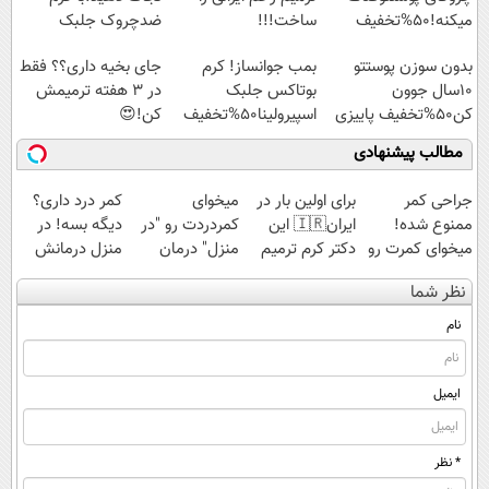
میکنه!50%تخفیف
ساخت!!!
ضدچروک جلبک
بدون سوزن پوستتو
بمب جوانساز! کرم
جای بخیه داری؟؟ فقط
10سال جوون
بوتاکس جلبک
در 3 هفته ترمیمش
کن50%تخفیف پاییزی
اسپیرولینا50%تخفیف
کن!😍
مطالب پیشنهادی
جراحی کمر
برای اولین بار در
میخوای
کمر درد داری؟
ممنوع شده!
ایران🇮🇷 این
کمردردت رو "در
دیگه بسه! در
میخوای کمرت رو
دکتر کرم ترمیم
منزل" درمان
منزل درمانش
در منزل درمان
کننده 23 روزه
کنی؟ (◂فیلم +
کن
نظر شما
کنی؟
ساخت!
◂پرسش‌نامه)
(◀پرسش‌نامه)
((پرسش‌نامه))
نام
ایمیل
* نظر