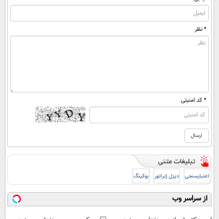
* نظر
* کد امنیتی
اعتبارسنجی
دیزل ژنراتور
بوکینگ
از سراسر وب