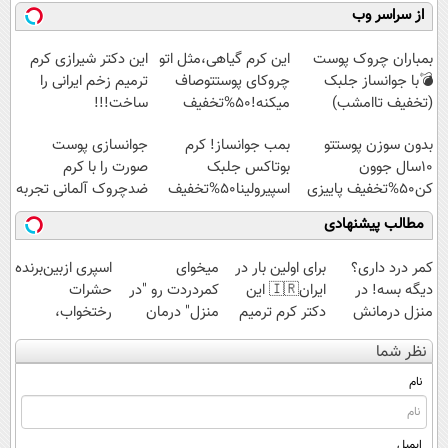
میلیاردر شد.
کنید!
مجانیه😉
پولدارشی! باور
از سراسر وب
آموزش رایگان
◗پرسش‌نامه◖
نداری امتحانش
مجانیه
بمباران چروک پوست
این کرم گیاهی،مثل اتو
این دکتر شیرازی کرم
💣با جوانساز جلبک
چروکای پوستتوصاف
ترمیم زخم ایرانی را
(تخفیف تاامشب)
میکنه!50%تخفیف
ساخت!!!
بدون سوزن پوستتو
بمب جوانساز! کرم
جوانسازی پوست
10سال جوون
بوتاکس جلبک
صورت را با کرم
کن50%تخفیف پاییزی
اسپیرولینا50%تخفیف
ضدچروک آلمانی تجربه
کنید!
مطالب پیشنهادی
کمر درد داری؟
برای اولین بار در
میخوای
اسپری ازبین‌برنده
دیگه بسه! در
ایران🇮🇷 این
کمردردت رو "در
حشرات
منزل درمانش
دکتر کرم ترمیم
منزل" درمان
رختخواب،
کن
کننده 23 روزه
کنی؟ (◂فیلم +
مناسب برای
نظر شما
(◀پرسش‌نامه)
ساخت!
◂پرسش‌نامه)
مقابله با انواع
ساس
نام
ایمیل