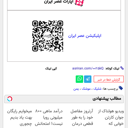
آپارات عصر ایران
اپلیکیشن عصر ایران
لینک کوتاه:
کپی لینک
‌گزارش خطا در خبر
برچسب ها:
شلیک
،
موشک
،
یمن
مطالب پیشنهادی
ویدیو هولناک از
آرتروز مفاصل
درآمد ماهی 800
میخوایم رایگان
جوان کارتن
خود را به طور
میلیونی رویا
بهت یاد بدیم
خوابی که
قطعی درمان
نیست! امتحانش
چجوری