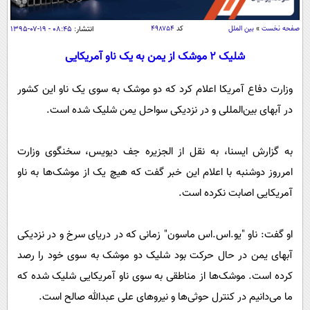
سیاسی
اقتصاد
صفحه نخست
»
بین الملل
کد
۴۹۸۷۵۴
انتشار:
۰۸:۴۵ - ۱۹-۰۷-۱۳۹۵
جامعه
اقتصادی
شلیک 2 موشک از یمن به یک ناو آمریکایی
ورزشی
اجتماعی
خودرو
وزارت دفاع آمریکا اعلام کرد که دو موشک به سوی یک ناو این کشور
بین الملل
حوادث
در آبهای بین‌المللی و در نزدیکی سواحل یمن شلیک شده است.
فرهنگ و هنر
سیاست خارجی
سلامت
علم و دانش
به گزارش ایسنا، به نقل از الجزیره جف دیویس، سخنگوی وزارت
یک برش دانایی
قرآن
فناوری و It
امرروز دوشنبه با اعلام این خبر گفت که هیچ یک از موشک‌ها به ناو
محیط زیست
آمریکایی اصابت نکرده است.
گوناگون
علمی
سفر و تفریح
فیلم
سرگرمی
اخبار کریپتو
او گفت: ناو "یو.اس.اس ماسون" زمانی که در دریای سرخ و در نزدیکی
عصر ایران 2
اقتصاد
باشگاه مغز
آبهای یمن در حال حرکت بود شلیک دو موشک به سوی خود را رصد
آموزش زبان
خواندنی ها و دیدنی ها
ورزش
مجله تصویری سلاح
کرده است. موشک‌ها از مناطقی به سوی ناو آمریکایی شلیک شده که
داستان کوتاه
سیاست
ما می‌دانیم در کنترل حوثی‌ها و نیروهای علی عبدالله صالح است.