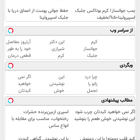
بمب جوانساز! کرم بوتاکس جلبک
حفظ جوانی پوست از اعماق دریا با
اسپیرولینا50%تخفیف
جلبک اسپیرولینا
از سراسر وب
کرم
این دکتر
آرتروز مفاصل
جوانساز
شیرازی
خود را به طور
جلبک
کرم
قطعی درمان
اسپیرولینا
ترمیم
کنید!
وبگردی
با تخفیف
زخم
◗پرسش‌نامه◖
ویژه
ایرانی را
چرا درد
این
اگر نمی
ساخت!!!
زانو را
نوشیدنی
خواهید
تحمل
خوش
کبدتان
می‌کنی؟
طعم
چرب
مطالب پیشنهادی
خیلی
گیاهی
شود این
ساده
کبدتو
نوشیدنی
اگر نمی خواهید کبدتان چرب شود
اسپری ازبین‌برنده حشرات
درمنزل
سرحال
خوش
این نوشیدنی خوش طعم را بنوشید
رختخواب، مناسب برای مقابله با
درمانش
میکنه
طعم را
انواع ساس
کن
بنوشید
کبد قلب دومته! با این دمنوش
با این نوشیدنی گیاهی کبدت