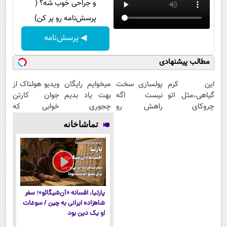
و جراحی خوب شه؟ (
پرسش‌نامه رو پر کن)
◀ پرسش‌نامه
مطالب پیشنهادی
این کرم
پولسازی سخت
میخوایم رایگان
ویدیو هولناک از
گیاهی،مثل اتو
نیست اگه
بهت یاد بدیم
جوان کارتن
چروکای
راهش رو
چجوری
خوابی که
پوستتوصاف
بدونی! " دوره
پولدارشی! باور
میلیاردر شد.
تماشاخانه
میکنه!50%تخفیف
رایگان "
نداری امتحانش
آموزش رایگان
مجانیه
پارتیا، افسانه «آن‌شیگائو»؛ سفر
شاهزاده ایرانی به چین / سوغات
او یک دین بود