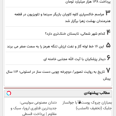
پرداخت ۱۳۸ هزار میلیارد تومان
3
مراسم خاکسپاری کاوه کاویان بازیگر سینما و تلویزیون در قطعه
هنرمندان بهشت زهرا برگزار شد
4
کدام شهر شمالی، تابستان خنک‌تری دارد؟
5
این 16 خط لوله گاز و نفت ارزش تنگه هرمز را به سمت صفر می برند
6
دیدار پزشکیان با آیت الله مجتبی خامنه ای
7
تاریخ به روایت تصویر/ دوچرخه چوبی دست ساز در استونی؛ 114 سال
پیش
مطالب پیشنهادی
بمباران چروک پوست💣با جوانساز
دندان مصنوعی سوئیسی:
جلبک (تخفیف تاامشب)
جدیدترین فناوری اروپا، سبک و
مقاوم | پرداخت قسطی