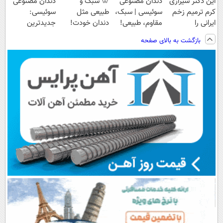
این دکتر شیرازی
دندان مصنوعی
🦷 سبک و
دندان مصنوعی
کرم ترمیم زخم
سوئیسی | سبک،
طبیعی مثل
سوئیسی:
ایرانی را
مقاوم، طبیعی!
دندان خودت!
جدیدترین
ساخت!!!
ویزیت
نصب آسان و
فناوری اروپا،
بازگشت به بالای صفحه
رایگان+پرداخت
پرداخت اقساطی
سبک و مقاوم |
اقساطی😍
💳 📍 تهران
پرداخت قسطی