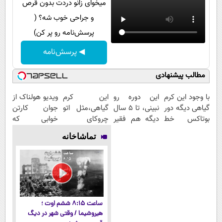
میخوای زانو دردت بدون قرص
و جراحی خوب شه؟ (
پرسش‌نامه رو پر کن)
◀ پرسش‌نامه
مطالب پیشنهادی
با وجود این کرم
این دوره رو
این کرم
ویدیو هولناک از
گیاهی دیگه دور
نبینی، تا 5 سال
گیاهی،مثل اتو
جوان کارتن
بوتاکس خط
دیگه هم فقیر
چروکای
خوابی که
قرمز بکش!
می‌مونی! همین
پوستتوصاف
میلیاردر شد.
تماشاخانه
الان ثبت نام
میکنه!50%تخفیف
آموزش رایگان
کن
ساعت ۸:۱۵ ششم اوت ؛
هیروشیما / وقتی شهر در دیگ