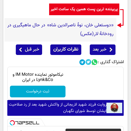
پیامک
سرگرمی
پربیننده ترین پست همین یک ساعت اخیر
روانشناسی
فناوری
آشپزی
«دوستعلی خان، نوۀ ناصرالدین شاه» در حال ماهیگیری در
گوناگون
رودخانۀ لار(عکس)
دانلود
حوادث
محیط زیست
خبر بعد
نظرات کاربران
خبر قبل
سلامت
اشتراک گذاری :
فرهنگی
نیکاموتور نماینده IM Motor و
بین الملل
Lynk&Co در ایران
اجتماعی
ثبت درخواست
حیات وحش
روایت فرزند شهید لاریجانی از واکنش شهید بعد از رد صلاحیت
ایشان توسط شورای نگهبان
سیاست خارجی