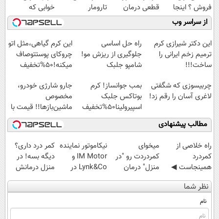
فروش ؟ اینجا
قطعی درمان
تارومار
خوابی که
سریع و راحت
کنید!
ازبین‌برنده انواع
میلیاردر شد.
از سراسر وب
بفروش
◗پرسش‌نامه◖
عنکبوت
آموزش رایگان
این دکتر شیرازی کرم
راه حل اساسی
این کرم گیاهی،مثل اتو
ترمیم زخم ایرانی را
جلوگیری از ریزش مو!
چروکای پوستتوصاف
ساخت!!!
شامپو جلبک
میکنه!50%تخفیف
با45%تخفیف
چربیسوزی که شگفتی
بمب جوانساز! کرم
جارو شارژی خودرو،
لاغری آسان را رقم زد!
بوتاکس جلبک
مخصوص
اسپیرولینا50%تخفیف
ماشین‌باز‌ها!! قیمت با
تخفیف: فقط
مطالب پیشنهادی
1,499,000
‌راه خلاصی از
میخوای
نیکاموتور نماینده
کمر درد داری؟
کمردرد
کمردردت رو "در
IM Motor و
دیگه بسه! در
همینجاست ◀
منزل" درمان
Lynk&Co در
منزل درمانش
فقط کافیه فرم
کنی؟ (◂فیلم +
ایران
کن
نظر شما
رو پر کنی!
◂پرسش‌نامه)
(◀پرسش‌نامه)
نام