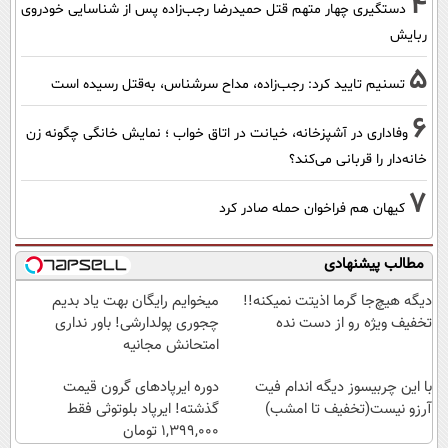
4
دستگیری چهار متهم قتل حمیدرضا رجب‌زاده پس از شناسایی خودروی
ربایش
5
تسنیم تایید کرد: رجب‌زاده، مداح سرشناس، به‌قتل رسیده است
6
وفاداری در آشپزخانه، خیانت در اتاق خواب ؛ نمایش خانگی چگونه زن
خانه‌دار را قربانی می‌کند؟
7
کیهان هم فراخوان حمله صادر کرد
مطالب پیشنهادی
دیگه هیچ‌جا گرما اذیتت نمیکنه!!
میخوایم رایگان بهت یاد بدیم
تخفیف ویژه رو از دست نده
چجوری پولدارشی! باور نداری
امتحانش مجانیه
با این چربیسوز دیگه اندام فیت
دوره ایرپاد‌های گرون قیمت
آرزو نیست(تخفیف تا امشب)
گذشته! ایرپاد بلوتوثی فقط
1,399,000 تومان