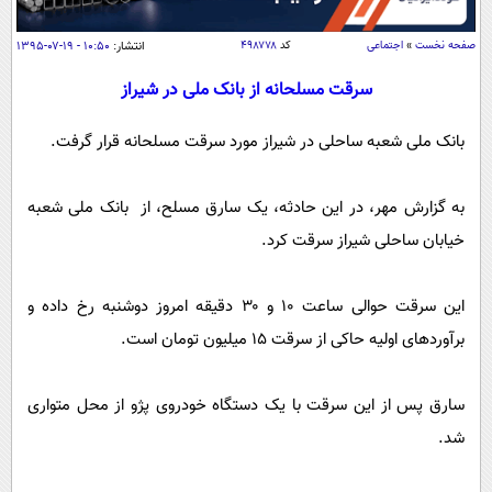
سیاسی
اقتصاد
صفحه نخست
»
اجتماعی
کد
۴۹۸۷۷۸
انتشار:
۱۰:۵۰ - ۱۹-۰۷-۱۳۹۵
جامعه
اقتصادی
سرقت مسلحانه از بانک ملی در شیراز
ورزشی
اجتماعی
خودرو
بانک ملی شعبه ساحلی در شیراز مورد سرقت مسلحانه قرار گرفت.
بین الملل
حوادث
فرهنگ و هنر
سیاست خارجی
سلامت
به گزارش مهر، در این حادثه، یک سارق مسلح، از بانک ملی شعبه
علم و دانش
خیابان ساحلی شیراز سرقت کرد.
یک برش دانایی
قرآن
فناوری و It
محیط زیست
این سرقت حوالی ساعت ۱۰ و ۳۰ دقیقه امروز دوشنبه رخ داده و
گوناگون
علمی
سفر و تفریح
برآوردهای اولیه حاکی از سرقت ۱۵ میلیون تومان است.
فیلم
سرگرمی
اخبار کریپتو
عصر ایران 2
اقتصاد
باشگاه مغز
سارق پس از این سرقت با یک دستگاه خودروی پژو از محل متواری
آموزش زبان
خواندنی ها و دیدنی ها
ورزش
مجله تصویری سلاح
شد.
داستان کوتاه
سیاست