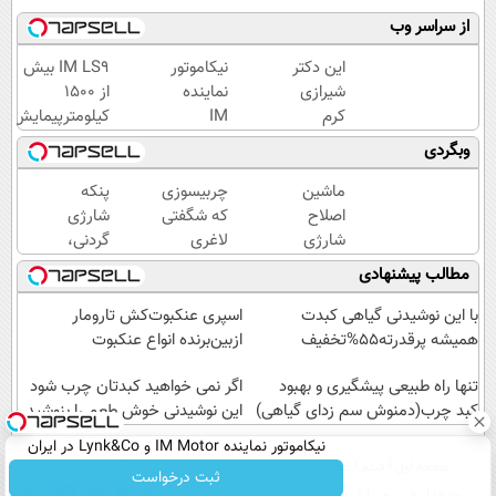
از سراسر وب
این دکتر
نیکاموتور
IM LS9 بیش
شیرازی
نماینده
از 1500
کرم
IM
کیلومترپیمایش
ترمیم
Motor و
با یکبار شارژ
وبگردی
زخم
Lynk&Co
ایرانی را
در ایران
ماشین
چربیسوزی
پنکه
ساخت!!!
اصلاح
که شگفتی
شارژی
شارژی
لاغری
گردنی،
(قیمت
آسان را
با
مطالب پیشنهادی
باورنکردنی
رقم زد!
قیمت
تا امشب)
باور
با این نوشیدنی گیاهی کبدت
اسپری عنکبوت‌‌کش تارومار
نکردنی!
همیشه پرقدرته55%تخفیف
ازبین‌برنده انواع عنکبوت
(فرصت
تنها راه طبیعی پیشگیری و بهبود
محدود)
اگر نمی خواهید کبدتان چرب شود
کبد چرب(دمنوش سم زدای گیاهی)
این نوشیدنی خوش طعم را بنوشید
نیکاموتور نماینده IM Motor و Lynk&Co در ایران
صفحه اول
فیلم
عصر ایران۲
درباره عصرایران
تماس با ما
آرشیو
جستجو
ثبت درخواست
پیوندها
نظرسنجی
آب و هوا
اوقات شرعی
سواد زندگی