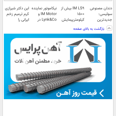
دندان مصنوعی
IM LS9 بیش از
نیکاموتور نماینده
این دکتر شیرازی
سوئیسی:
1500
IM Motor و
کرم ترمیم زخم
جدیدترین
کیلومترپیمایش
Lynk&Co در
ایرانی را
فناوری اروپا،
با یکبار شارژ
ایران
ساخت!!!
بازگشت به بالای صفحه
سبک و مقاوم |
پرداخت قسطی