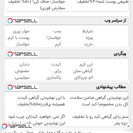
طبیعی پوست شما40%تخفیف
جوانساز، صاف کن! (50% تخفیف
سفارش فوری)
از سراسر وب
شرایط
بمب
مهار پیری
ویژه
جوانساز!
پوست با کرم
خرید
کرم
جوانساز
کرم
بوتاکس
پوست
وبگردی
بوتاکس
جلبک
آلمانی(تخفیف
گیاهی
اسپیرولینا50%تخفیف
ویژه تا
این کرم
کبدت
دندان
تا پایان
امشب)
گیاهی،مثل
برای
مصنوعی
امشب!
اتو چروکای
پاکسازی
سوئیسی:
پوستتوصاف
به این
جدیدترین
مطالب پیشنهادی
میکنه!50%تخفیف
نوشیدنی
فناوری
گیاهی
اروپا،
این نوشیدنی گیاهی ضامن سلامت
با این نوشیدنی گیاهی کبدت
نیاز داره
سبک و
کل بدن مخصوصا کبد است
همیشه پرقدرته55%تخفیف
مقاوم |
سم زدای گیاهی کبد رو با تخفیف
پرداخت
اگر نمی خواهید کبدتان چرب شود
ویژه بخر
قسطی
این نوشیدنی خوش طعم را بنوشید