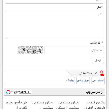
* نظر
* کد امنیتی
اعتبارسنجی
دیزل ژنراتور
بوکینگ
از سراسر وب
بهترین قیمت
دندان مصنوعی
دندان مصنوعی
خریدآمپول‌های
داروهای لاغری،
سوئیسی | سبک،
سوئیسی:
لاغری از