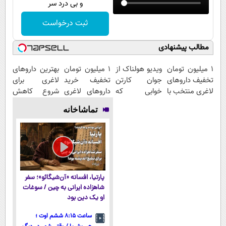
و بی درد سر
ثبت درخواست
مطالب پیشنهادی
۱ میلیون تومان
ویدیو هولناک از
1 میلیون تومان
بهترین داروهای
تخفیف داروهای
جوان کارتن
تخفیف خرید
لاغری برای
لاغری منتخب با
خوابی که
داروهای لاغری
شروع کاهش
ارسال از
میلیاردر شد.
با ارسال از
وزن، ارسال از
تماشاخانه
داروخانه
آموزش رایگان
داروخانه و پک
داروخانه های
نزدیکت
یخ!
نزدیکت!
پارتیا، افسانه «آن‌شیگائو»؛ سفر
شاهزاده ایرانی به چین / سوغات
او یک دین بود
ساعت ۸:۱۵ ششم اوت ؛