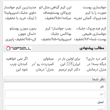
آموزش رایگان
◂پرسشنامه▸
◗پرسش‌نامه◖
میلیاردی)
جوانسازی پوست
این کرم گیاهی،مثل اتو
جدیدترین کرم جوانساز
صورت را با کرم
چروکای پوستتوصاف
حاوی جلبک اسپیرولینا!
ضدچروک آلمانی تجربه
میکنه!50%تخفیف
( لینک خرید با تخفیف
کنید!
ویژه)
کرم ضدچروک جلبک،
بمب جوانساز! کرم
بدون سوزن پوستتو
جوانسازی طبیعی
بوتاکس جلبک
10سال جوون
پوست شما40%تخفیف
اسپیرولینا50%تخفیف
کن50%تخفیف پاییزی
مطالب پیشنهادی
کمر درد داری؟
برای اولین بار در
میخوای
اگر نمی خواهید
دیگه بسه! در
ایران🇮🇷 این
کمردردت رو "در
کبدتان چرب
منزل درمانش
دکتر کرم ترمیم
منزل" درمان
شود این
کن
کننده 23 روزه
کنی؟ (◂فیلم +
نوشیدنی خوش
نظر شما
(◀پرسش‌نامه)
ساخت!
◂پرسش‌نامه)
طعم را بنوشید
نام
ایمیل