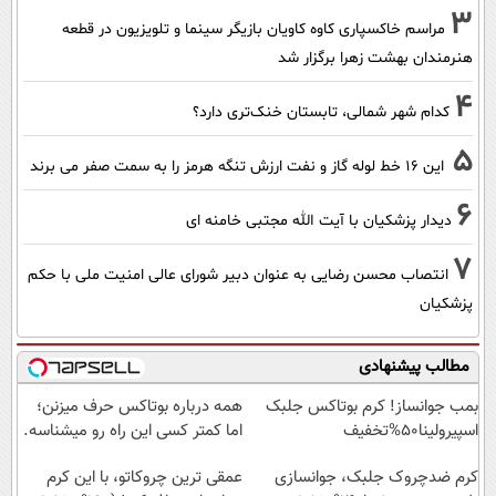
3
مراسم خاکسپاری کاوه کاویان بازیگر سینما و تلویزیون در قطعه
هنرمندان بهشت زهرا برگزار شد
4
کدام شهر شمالی، تابستان خنک‌تری دارد؟
5
این 16 خط لوله گاز و نفت ارزش تنگه هرمز را به سمت صفر می برند
6
دیدار پزشکیان با آیت الله مجتبی خامنه ای
7
انتصاب محسن رضایی به عنوان دبیر شورای عالی امنیت ملی با حکم
پزشکیان
مطالب پیشنهادی
بمب جوانساز! کرم بوتاکس جلبک
همه درباره بوتاکس حرف میزنن؛
اسپیرولینا50%تخفیف
اما کمتر کسی این راه رو میشناسه.
کرم ضدچروک جلبک، جوانسازی
عمقی ترین چروکاتو، با این کرم