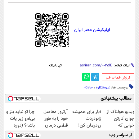
اپلیکیشن عصر ایران
لینک کوتاه:
کپی لینک
‌گزارش خطا در خبر
برچسب ها:
غیرمنتظره
،
حادثه
مطالب پیشنهادی
ویدیو هولناک از
1بار برای همیشه
آرتروز مفاصل
چرا تو نباید بنز و
جوان کارتن
زانودردت
خود را به طور
بی‌ام‌و زیر پات
خوابی که
رودرمان کن!
قطعی درمان
باشه؟ (دوره
میلیاردر شد.
(تکنولوژی آلمان)
کنید!
رایگان درآمد
از سراسر وب