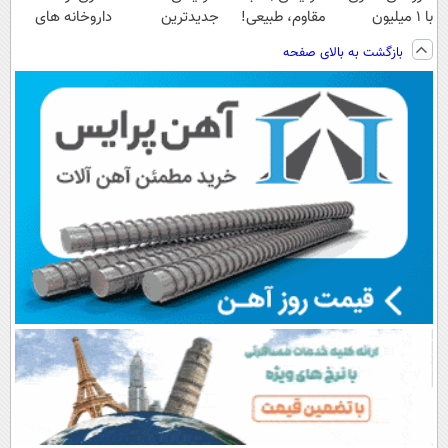
با ۱ میلیون
مقاوم، طبیعی!
جدیدترین
داروخانه های
تخفیف و ارسال
ویزیت
فناوری اروپا،
اطرافت، ارسال
بازگشت به بالای صفحه
از داروخانه‌
رایگان+پرداخت
سبک و مقاوم |
فوری همراه با
اقساطی😍
پرداخت قسطی
پک یخ!