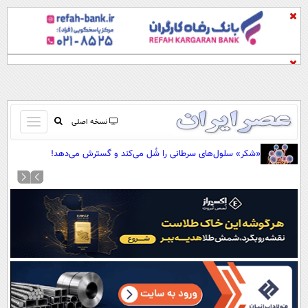
باز
نسخه اصلی
و
صفحه اول
«شکر» سلول‌های سرطانی را شُل می‌کند و گسترش می‌دهد!
بسته
تماس با ما
کردن
آرشیو
منو
جستجو
نظرسنجی
آب و هوا
اوقات شرعی
پیوند ها
سواد زندگی