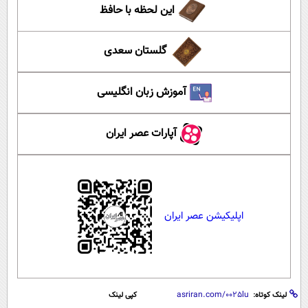
این لحظه با حافظ
گلستان سعدی
آموزش زبان انگلیسی
آپارات عصر ایران
اپلیکیشن عصر ایران
لینک کوتاه:
کپی لینک