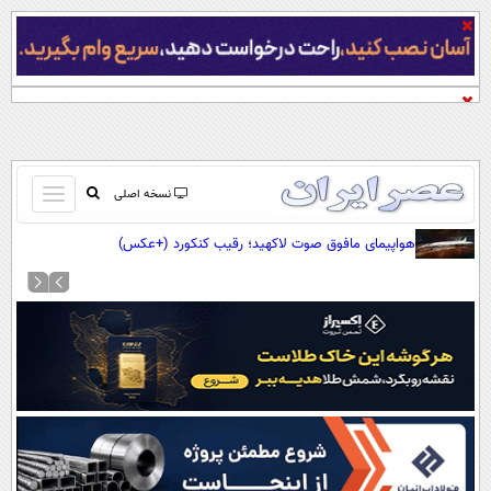
باز
نسخه اصلی
و
صفحه اول
هواپیمای مافوق صوت لاکهید؛ رقیب کنکورد (+عکس)
بسته
تماس با ما
کردن
آرشیو
منو
جستجو
نظرسنجی
آب و هوا
اوقات شرعی
پیوند ها
سواد زندگی