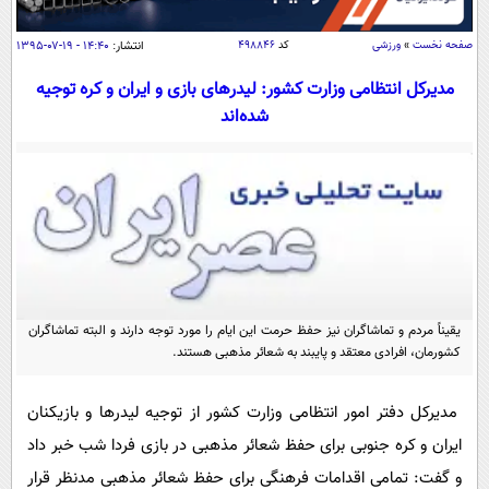
سیاسی
اقتصاد
صفحه نخست
»
ورزشی
کد
۴۹۸۸۴۶
انتشار:
۱۴:۴۰ - ۱۹-۰۷-۱۳۹۵
جامعه
اقتصادی
مدیرکل انتظامی وزارت کشور: لیدرهای بازی و ایران و کره توجیه
شده‌اند
ورزشی
اجتماعی
خودرو
بین الملل
حوادث
فرهنگ و هنر
سیاست خارجی
سلامت
علم و دانش
یک برش دانایی
قرآن
فناوری و It
محیط زیست
گوناگون
علمی
سفر و تفریح
یقیناً مردم و تماشاگران نیز حفظ حرمت این ایام را مورد توجه دارند و البته تماشاگران
فیلم
سرگرمی
اخبار کریپتو
کشورمان، افرادی معتقد و پایبند به شعائر مذهبی هستند.
عصر ایران 2
اقتصاد
باشگاه مغز
مدیرکل دفتر امور انتظامی وزارت کشور از توجیه لیدرها و بازیکنان
آموزش زبان
خواندنی ها و دیدنی ها
ورزش
مجله تصویری سلاح
ایران و کره جنوبی برای حفظ شعائر مذهبی در بازی فردا شب خبر داد
داستان کوتاه
سیاست
و گفت: تمامی اقدامات فرهنگی برای حفظ شعائر مذهبی مدنظر قرار