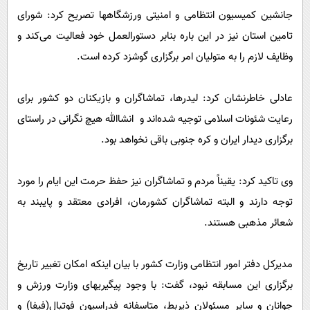
جانشین کمیسیون انتظامی و امنیتی ورزشگاهها تصریح کرد: شورای
تامین استان نیز در این باره بنابر دستورالعمل خود فعالیت می‌کند و
وظایف لازم را به متولیان امر برگزاری گوشزد کرده است.
عادلی خاطرنشان کرد: لیدرها، تماشاگران و بازیکنان دو کشور برای
رعایت شئونات اسلامی توجیه شده‌اند و انشاالله هیچ نگرانی در راستای
برگزاری دیدار ایران و کره جنوبی باقی نخواهد بود.
وی تاکید کرد: یقیناً مردم و تماشاگران نیز حفظ حرمت این ایام را مورد
توجه دارند و البته تماشاگران کشورمان، افرادی معتقد و پایبند به
شعائر مذهبی هستند.
مدیرکل دفتر امور انتظامی وزارت کشور با بیان اینکه امکان تغییر تاریخ
برگزاری این مسابقه نبود، گفت: با وجود پیگیریهای وزارت ورزش و
جوانان و سایر مسئولان ذیربط، متاسفانه فدراسیون فوتبال(فیفا) و