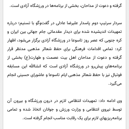
پیامک
سرگرمی
گرفته و دعوت از مداحان، بخشی از برنامه‌ها در ورزشگاه آزادی است.
روانشناسی
فناوری
سردار سرتیپ دوم پاسدار علیرضا عادلی در گفت‌وگو با تسنیم؛ درباره
آشپزی
گوناگون
تمهیدات اندیشیده شده برای دیدار مقدماتی جام جهانی بین ایران و
دانلود
حوادث
کره جنوبی که عصر روز تاسوعا در ورزشگاه آزادی برگزار می‌شود، اظهار
محیط زیست
کرد: تمامی اقدامات فرهنگی برای حفظ شعائر مذهبی مدنظر قرار
سلامت
گرفته و دعوت از مداحان اهل بیت عصمت و طهارت(ع) بخشی از
برنامه‌های پیش‌رو در ورزشگاه آزادی است که انشاالله این مسابقه
فرهنگی
فوتبال نیز با حفظ شعائر مذهبی ایام تاسوعا و عاشورای حسینی انجام
بین الملل
می‌گیرد.
اجتماعی
حیات وحش
وی ادامه داد: تمهیدات انتظامی لازم در درون ورزشگاه و بیرون آن
توسط نیروی انتظامی و وزارت ورزش و جوانان اتخاذ شده و تمامی
سیاست خارجی
برنامه‌ریزیهای لازم برای یک رقابت مناسب انجام گرفته است.