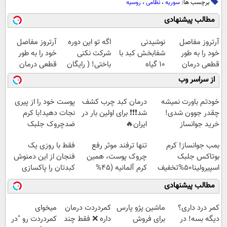
برچسب ها:
سوریه
،
نظامی
،
روسیه
مطالب پیشنهادی
آرتروز مفاصل
نوشیدنی
اگه تو این دوره
آرتروز مفاصل
خود را به طور
شفابخش کبد با
شرکت نکنی
خود را به طور
قطعی درمان
10 گیاه
باختی! ( رایگان
قطعی درمان
کنید!
موثر(تخفیف تا
آموزش ببین
کنید!
از سراسر وب
◂پرسش‌نامه▸
امشب)
پولدار شی)
◗پرسش‌نامه◖
خودتم باورت نمیشه
درمان کبد چرب کشف
پوست خود را از پیری
چقدر جوون شدی!
شد❗❗❗ برای اولین بار در
نجات دهید!با کرم
خرید جوانساز
ایران🔥
ضدچروک جلبک
اسپیرولینا با تخفیف
(100%گیاهی+تخفیف)
بمب جوانساز! کرم
تنها ترفند موثر رفع
فقط با روزی یک
ویژه
بوتاکس جلبک
چروک پوست، همین
فنجان از این دمنوش
اسپیرولینا50%تخفیف
کرم آلمانیه (45%
کبدتان را پاکسازی
تخفیف)
کنید
مطالب پیشنهادی
کمر درد داری؟
ماشین پژو پارس
‌کمردردت درمان
میخوای
دیگه بسه! در
برای فروش
داره ❌ فقط چند
کمردردت رو "در