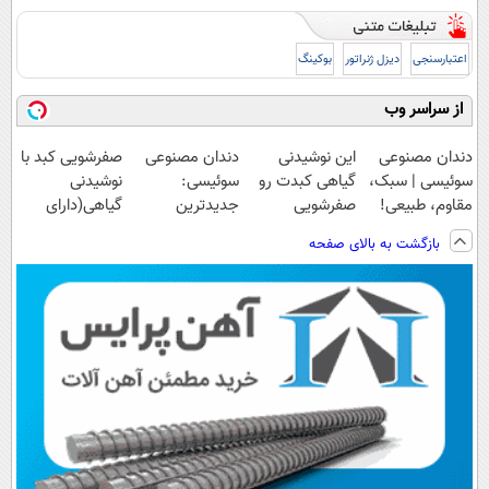
اعتبارسنجی
دیزل ژنراتور
بوکینگ
از سراسر وب
دندان مصنوعی
این نوشیدنی
دندان مصنوعی
صفرشویی کبد با
سوئیسی | سبک،
گیاهی کبدت رو
سوئیسی:
نوشیدنی
مقاوم، طبیعی!
صفرشویی
جدیدترین
گیاهی(دارای
ویزیت
میکنه!تخفیف تا
فناوری اروپا،
سیب
بازگشت به بالای صفحه
رایگان+پرداخت
امشب
سبک و مقاوم |
سلامت+55تخفیف)
اقساطی😍
پرداخت قسطی