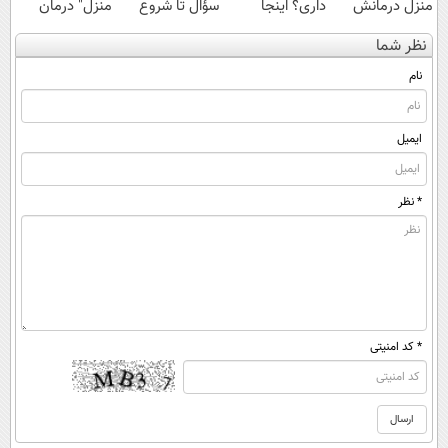
منزل درمانش
داری؟ اینجا
سؤال تا شروع
منزل" درمان
کن
سریع بفروشش
بهبودی فاصله‌
کنی؟ (◂فیلم +
نظر شما
(◀پرسش‌نامه)
داری!
◂پرسش‌نامه)
نام
ایمیل
* نظر
* کد امنیتی