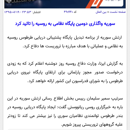
سیاسی
اقتصاد
صفحه نخست
»
بین الملل
کد
۴۹۸۹۴۰
انتشار:
۲۳:۵۳ - ۱۹-۰۷-۱۳۹۵
جامعه
اقتصادی
سوریه واگذاری دومین پایگاه نظامی به روسیه را تائید کرد
ورزشی
اجتماعی
خودرو
ارتش سوریه از برنامه تبدیل پایگاه پشتیبانی دریایی طرطوس روسیه
بین الملل
حوادث
به نظامی و عملیاتی با هدف مبارزه با تروریست ها دفاع کرد.
فرهنگ و هنر
سیاست خارجی
سلامت
علم و دانش
به گزارش ایرنا، وزارت دفاع روسیه روز دوشنبه اعلام کرد که به زودی
یک برش دانایی
قرآن
فناوری و It
درخواست صدور مجوز پارلمانی برای ارتقای پایگاه نیروی دریایی
محیط زیست
طرطوس را به شورای فدراسیون این کشور ارائه خواهد کرد.
گوناگون
علمی
سفر و تفریح
فیلم
سرگرمی
اخبار کریپتو
سرتیپ سمیر سلیمان رییس بخش اطلاع رسانی ارتش سوریه در این
عصر ایران 2
اقتصاد
باشگاه مغز
باره به خبرگزاری روسی ریانووستی گفت: ایجاد پایگاه دریایی روسیه در
آموزش زبان
خواندنی ها و دیدنی ها
ورزش
مجله تصویری سلاح
بندر طرطوس توانمندی نظامیان سوری را نیز بیشتر می کند تا زودتر
داستان کوتاه
سیاست
علیه گروههای تروریستی پیروز شویم.