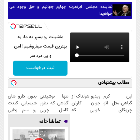
نماینده مجلس: ابرقدرت چهارم جهانیم و حق وجود می
خواهیم!
ماشینت رو بسپر به ما، به
بهترین قیمت میفروشیم! امن
و بی درد سر
ثبت درخواست
مطالب پیشنهادی
این کرم
ویدیو هولناک از
تنها نوشیدنی
بدون دارو های
گیاهی،مثل اتو
جوان کارتن
گیاهی که بطور
شیمیایی کبدت
چروکای
خوابی که
کامل چربی
رو سم زدایی
پوستتوصاف
میلیاردر شد.
های کبد رو از
کن
تماشاخانه
میکنه!50%تخفیف
آموزش رایگان
بین میبره