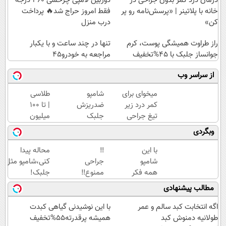
درمان درد کمر بدون جراحی در
دوربین لامپی چرخشی 360 درجه
خانه با پلاتینر | «پرسش‌نامه رو پر
فقط امروز حراج شد🔥 پرداخت
کن»
درب منزل
راز طراوت همیشگی پوست، کرم
تنها در چند ساعت و با یکبار
جوانساز جلبک با 45%تخفیف
مراجعه به خودرو45
از سراسر وب
میخوای برای
شامپو
طلاسی
کمر درد زیر
ضدریزش
| تا 100
تیغ جراحی
جلبک
میلیون
بری؟!
اسپیرولینا
وام
وبگردی
◗پرسش‌نامه
قاتل
آنی
رو پر کن◖
ریزش
خرید
با این
‼️
محاله پیدا
موی
طلا💰
شامپو
جراحی
کنی،شامپو مثل
شماست
ثبت
همه فکر
ممنوع‼️
جلبک!
نام
میکنن
درمان
ضدریزش+رویش
مطالب پیشنهادی
کن!
انگار مو
کمر درد
مجدد40%تخفیف
کاشتی!!!!!
بدون
اگه انتخابت کبد سالم و عمر
با این نوشیدنی گیاهی کبدت
جراحی
طولانیه دمنوش کبد
همیشه پرقدرته55%تخفیف