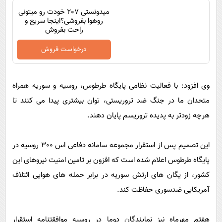
پیامک
سرگرمی
میدونستی 207 خودت رو میتونی
روهوا بفروشی؟اینجا سریع و
روانشناسی
فناوری
راحت بفروش
آشپزی
گوناگون
درخواست فروش
دانلود
حوادث
محیط زیست
وی افزود: با فعالیت نظامی پایگاه طرطوس، روسیه و سوریه همراه
سلامت
متحدان ما در جنگ ضد تروریستی، توان بیشتری پیدا می کنند تا
هرچه زودتر به پدیده تروریسم پایان دهند.
فرهنگی
بین الملل
این تصمیم پس از استقرار مجموعه سامانه دفاعی اس 300 روسیه در
اجتماعی
پایگاه طرطوس اعلام شده است که افزون بر تامین امنیت نیروهای این
حیات وحش
کشور، از یگان های ارتش سوریه در برابر حمله های هوایی ائتلاف
سیاست خارجی
آمریکایی ضدسوری حفاظت کند.
هفتم مهرماه نیز نمایندگان دوما در روسیه موافقتنامه استقرار