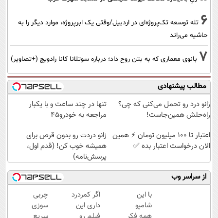
6
تله توسعه تک‌پروژه‌ای در اردبیل/وقتی یک ابرپروژه، موارد دیگر را به
حاشیه می‌راند
7
بانوی معماری که به بتن روح داد؛ درباره سوتلانا کانا رادویچ (+تصاویر)
مطالب پیشنهادی
زانو درد رو تحمل می‌کنی که چی؟
تنها در چند ساعت و با یکبار
راه‌حلش همین‌جاست!
مراجعه به خودرو45
اعتبار تا ۱۰۰ میلیون تومان ⚡ همین
زانو دردت رو بدون قرص برای
الان درخواست اعتبار بده ✅
همیشه خوب کن! (قدم اول،
پرسش‌نامه)
از سراسر وب
با این
اگر کمردرد
چربی
شامپو
داری این
سوزی
همه فکر
فیلم رو
سریع