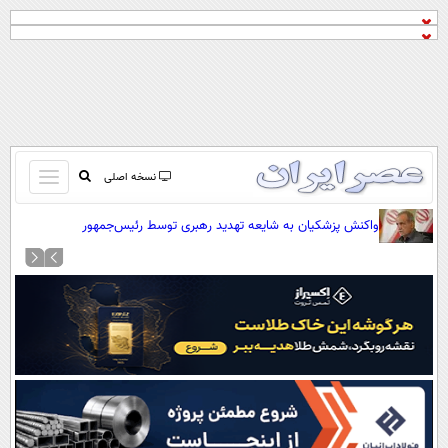
باز
نسخه اصلی
و
صفحه اول
واکنش پزشکیان به شایعه تهدید رهبری توسط رئیس‌جمهور
بسته
تماس با ما
کردن
آرشیو
منو
جستجو
نظرسنجی
آب و هوا
اوقات شرعی
پیوند ها
سواد زندگی