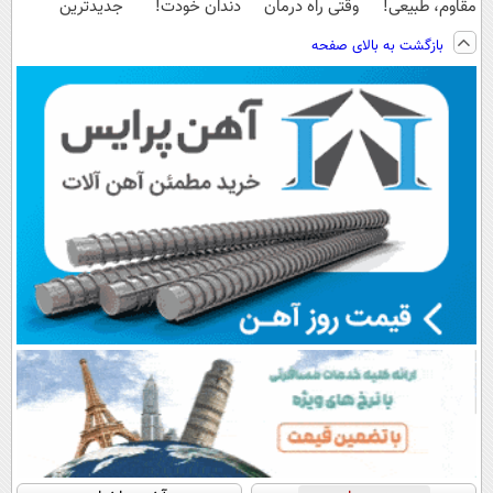
مقاوم، طبیعی!
وقتی راه درمان
دندان خودت!
جدیدترین
ویزیت
جلو پاته!
نصب آسان و
فناوری اروپا،
بازگشت به بالای صفحه
رایگان+پرداخت
پرداخت اقساطی
سبک و مقاوم |
اقساطی😍
💳 📍 تهران
پرداخت قسطی