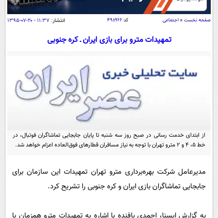
سیاسی
اقتصاد
صفحه نخست
»
اجتماعی
کد
۴۹۸۹۶۶
انتشار:
۱۱:۳۷ - ۲۰-۰۷-۱۳۹۵
جامعه
اقتصادی
تمهیدات مترو برای بازی ایران ـ کره جنوبی
ورزشی
اجتماعی
خودرو
بین الملل
حوادث
فرهنگ و هنر
سیاست خارجی
سلامت
علم و دانش
یک برش دانایی
قرآن
فناوری و It
محیط زیست
گوناگون
از ابتدای خدمت رسانی در صبح روز سه شنبه تا پایان جابجایی تماشاگران فوتبال، در
علمی
سفر و تفریح
خط ۵، ۴ و ۲ مترو تهران با توجه به نیاز مسافران قطارهای فوق‌العاده اعزام خواهد شد.
فیلم
سرگرمی
اخبار کریپتو
عصر ایران 2
اقتصاد
باشگاه مغز
مدیرعامل شرکت بهره‌برداری مترو تهران تمهیدات این سازمان برای
آموزش زبان
خواندنی ها و دیدنی ها
جابجایی تماشاگران بازی ایران و کره جنوبی را تشریح کرد.
ورزش
مجله تصویری سلاح
داستان کوتاه
سیاست
به گزارش ایسنا، احمدی بافنده با اشاره به تمهیدات مترو همزمان با