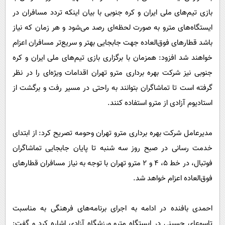
پیامک
سرگرمی
بازی تیم‌های ملی ایران و کره جنوبی با بیان اینکه تردد مسافران در
روانشناسی
فناوری
ایستگاه‌های مترو به صورت لحظه‌ای رصد می‌شود و هر زمان که نیاز
آشپزی
باشد قطارهای فوق‌العاده جهت جابجایی بهتر و سریع‌تر مسافران اعزام
گوناگون
خواهند شد افزود: همزمان با برگزاری بازی تیم‌های ملی ایران و کره
دانلود
حوادث
جنوبی نیز شرکت بهره برداری مترو تهران اقدامات ویژه‌ای را در نظر
محیط زیست
گرفته است تا تماشاگران بتوانند به راحتی در مسیر رفت و برگشت از
سلامت
استادیوم آزادی از مترو استفاده کنند.
فرهنگی
مدیرعامل شرکت بهره برداری مترو تهران وحومه تصریح کرد: از ابتدای
بین الملل
خدمت رسانی در صبح روز سه شنبه تا پایان جابجایی تماشاگران
اجتماعی
فوتبال، در خط ۵، ۴ و ۲ مترو تهران با توجه به نیاز مسافران قطارهای
حیات وحش
فوق‌العاده اعزام خواهد شد.
سیاست خارجی
احمدی بافنده در ادامه به اجرای برنامه‌های فرهنگی به مناسبت
تاسوعای حسینی در ایستگاه مترو ورزشگاه آزادی اشاره کرد و گفت: