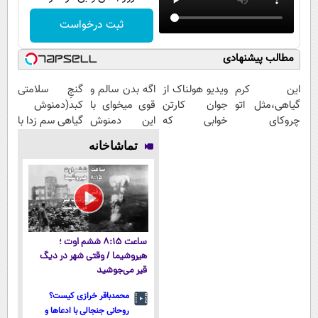
ثبت درخواست
مطالب پیشنهادی
این کرم
ویدیو هولناک از
اگه بدن سالم و
گنجِ سلامتی
گیاهی،مثل اتو
جوان کارتن
قوی میخوای با
کبد(دمنوش
چروکای
خوابی که
این دمنوش
گیاهی سم زدا با
پوستتوصاف
میلیاردر شد.
گیاهی کبدت رو
55%تخفیف)
تماشاخانه
میکنه!50%تخفیف
آموزش رایگان
پاکسازی کن
ساعت ۸:۱۵ ششم اوت ؛
هیروشیما / وقتی شهر در دیگ
قیر می‌جوشید
محمدباقر خرازی کیست؟
روحانی جنجالی با ادعاها و