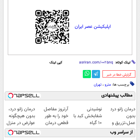
اپلیکیشن عصر ایران
لینک کوتاه:
کپی لینک
‌گزارش خطا در خبر
برچسب ها:
مترو
،
تهران
مطالب پیشنهادی
درمان زانو درد
نوشیدنی
آرتروز مفاصل
درمان زانو درد،
بدون
شفابخش کبد با
خود را به طور
بدون هیچگونه
عمل،تزریق و
10 گیاه
قطعی درمان
عوارض در منزل
دارو
موثر(تخفیف تا
کنید!
(◂پرسش‌نامه)
از سراسر وب
(◂پرسش‌نامه)
امشب)
◗پرسش‌نامه◖