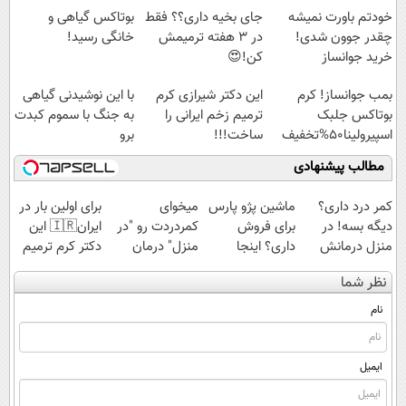
خودتم باورت نمیشه
جای بخیه داری؟؟ فقط
بوتاکس گیاهی و
چقدر جوون شدی!
در 3 هفته ترمیمش
خانگی رسید!
خرید جوانساز
کن!😍
اسپیرولینا با تخفیف
بمب جوانساز! کرم
این دکتر شیرازی کرم
با این نوشیدنی گیاهی
ویژه
بوتاکس جلبک
ترمیم زخم ایرانی را
به جنگ با سموم کبدت
اسپیرولینا50%تخفیف
ساخت!!!
برو
مطالب پیشنهادی
کمر درد داری؟
ماشین پژو پارس
میخوای
برای اولین بار در
دیگه بسه! در
برای فروش
کمردردت رو "در
ایران🇮🇷 این
منزل درمانش
داری؟ اینجا
منزل" درمان
دکتر کرم ترمیم
کن
سریع بفروشش
کنی؟ (◂فیلم +
کننده 23 روزه
نظر شما
(◀پرسش‌نامه)
◂پرسش‌نامه)
ساخت!
نام
ایمیل