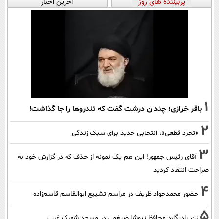
پربیننده های روز
آخرین اخبار
1
باقر خرازی؛ چندان درشت گفت که تندروها را جا گذاشت!
2
«تجرد قطعی»، انتخابی جدید برای سبک زندگی
3
آقای رئیس جمهور! این هم یک نمونه از حذف که در گزارش خود به
صراحت انتقاد کردید
4
حضور محمدجواد ظریف در مراسم تشییع ابوالقاسم قاسم‌زاده
5
زنِ بادیگارد محافظ نیوشا ضیغمی در مسجد شهرک غرب