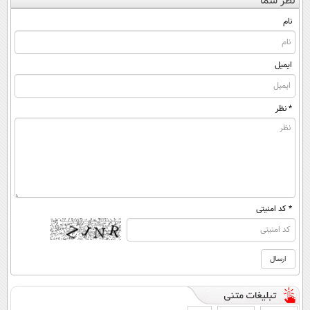
نظر شما
(◀پرسش‌نامه)
◂پرسش‌نامه)
کن ▶
ساخت!
نام
ایمیل
* نظر
* کد امنیتی