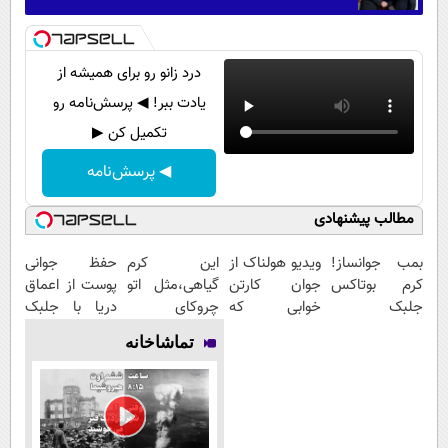
درد زانو رو برای همیشه از
یادت ببر! ◀ پرسش‌نامه رو
تکمیل کن ▶
◀ پرسش‌نامه
مطالب پیشنهادی
بمب جوانساز!
ویدیو هولناک از
این کرم
حفظ جوانی
کرم بوتاکس
جوان کارتن
گیاهی،مثل اتو
پوست از اعماق
جلبک
خوابی که
چروکای
دریا با جلبک
اسپیرولینا50%تخفیف
میلیاردر شد.
پوستتوصاف
اسپیرولینا
تماشاخانه
آموزش رایگان
میکنه!50%تخفیف