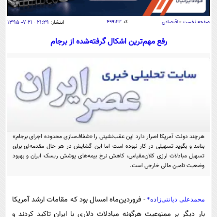
سیاسی
اقتصاد
صفحه نخست
»
اقتصادی
کد
۴۹۹۱۲۳
انتشار:
۲۱:۲۹ - ۲۱-۰۷-۱۳۹۵
جامعه
اقتصادی
رفع مهم‌ترین اشکال گرفته‌شده از برجام
ورزشی
اجتماعی
خودرو
بین الملل
حوادث
فرهنگ و هنر
سیاست خارجی
سلامت
علم و دانش
یک برش دانایی
قرآن
فناوری و It
محیط زیست
گوناگون
علمی
هرچند دولت آمریکا اصرار دارد این عقب‌نشینی را «شفاف‌سازی محدوده اجرای برجام»
سفر و تفریح
بنامد و بگوید تسهیلی در کار نبوده است اما این گشایش در هر حال مقدمه‌ای برای
فیلم
سرگرمی
اخبار کریپتو
تسهیل مبادلات ارزی کلان‌مقیاس، کاهش نرخ‌ بیمه‌های پوشش ریسک ایران و بهبود
وضعیت تامین مالی خارجی است.
عصر ایران 2
اقتصاد
باشگاه مغز
آموزش زبان
خواندنی ها و دیدنی ها
ورزش
مجله تصویری سلاح
فروردین‌ماه امسال بود که مقامات ارشد آمریکا
محمدعلی دیانتی‌ز
اده
*
-
داستان کوتاه
سیاست
بار دیگر بر ممنوعیت هرگونه مبادلات دلاری با ایران تاکید کردند و