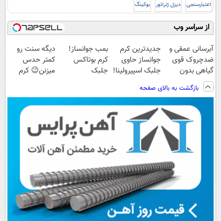
اعتبارسنجی
دیزل ژنراتور
بوکینگ
از سراسر وب
آبرسانی عمقی و
جدیدترین کرم
بمب جوانساز!
دیگه سنت رو
ضدچروک قوی
جوانساز حاوی
کرم بوتاکس
کمتر حدس
گیاهی بدون
جلبک اسپیرولینا!
جلبک
میزنن😉 کرم
عوارض!!(تخفیف
( لینک خرید با
اسپیرولینا50%تخفیف
ضدچروک گیاهی
بازگشت به بالای صفحه
تا امشب)
تخفیف ویژه)
👈🏻45%تخفیف