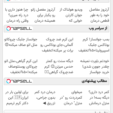
آرتروز مفاصل
ویدیو هولناک از
آرتروز مفصل زانو
چرا هنوز داری با
خود را به طور
جوان کارتن
رو یکبار برای
درد راه میری؟
قطعی درمان
خوابی که
همیشه درمان
وقتی راه درمان
کنید!
میلیاردر شد.
کن!
جلو پاته!
از سراسر وب
◗پرسش‌نامه◖
آموزش رایگان
◗پرسش‌نامه◖
بمب جوانساز! کرم
این کرم ضد چروک
جوانساز جلبک چروکاتو
بوتاکس جلبک
آلمانی،جای بوتاکس رو
مثل اتو صاف میکنه😍
اسپیرولینا50%تخفیف
برات پر میکنه!تخفیف
تا امشب
خودتم باورت نمیشه
دیگه سنت رو کمتر
این کرم گیاهی،مثل اتو
چقدر جوون شدی!
حدس میزنن😉 کرم
چروکای پوستتوصاف
خرید جوانساز
ضدچروک گیاهی👈🏻
میکنه!50%تخفیف
اسپیرولینا با تخفیف
45%تخفیف
مطالب پیشنهادی
ویژه
کمر درد داری؟
میخوای
درمان درد کمر
برای اولین بار در
دیگه بسه! در
کمردردت رو "در
بدون جراحی،
ایران🇮🇷 این
منزل درمانش
منزل" درمان
تزریق ◀
دکتر کرم ترمیم
کن
کنی؟ (◂فیلم +
پرسش‌نامه رو پر
کننده 23 روزه