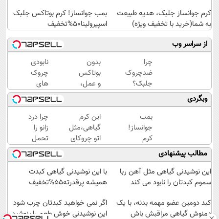
کرم جوانساز جلبک، هدیه طبیعت
بمب جوانساز! کرم بوتاکس جلبک
به شما(خرید با تخفیف ویژه)
اسپیرولینا50%تخفیف
از سراسر وب
چرا
بدون
نابودی
ضدچروک
بوتاکس
چروک
جلبک؟
و عمل،
های
چون
با این
سطحی
وبگردی
بدون
کرم
و عمقی
بوتاکس
جلبک،
پوست با
بمب
این کرم
چرا درد
جوون
پوستت
کرم
جوانساز!
گیاهی،مثل
زانو را
میشی💉
رو
آلمانی(45%تخفیف)
کرم
اتو چروکای
تحمل
۴۰٪تخفیف
جوان
بوتاکس
پوستتوصاف
می‌کنی؟
مطالب پیشنهادی
کن
جلبک
میکنه!50%تخفیف
خیلی
اسپیرولینا50%تخفیف
ساده
این نوشیدنی گیاهی مثل آهن ربا
با این نوشیدنی گیاهی کبدت
درمنزل
سموم کبدتان را نابود می کند
همیشه پرقدرته55%تخفیف
درمانش
کبد دومین عضو مهمه بدنه، با یک
کن
اگر نمی خواهید کبدتان چرب شود
دمنوش گیاهی مراقبش باش
این نوشیدنی خوش طعم را بنوشید