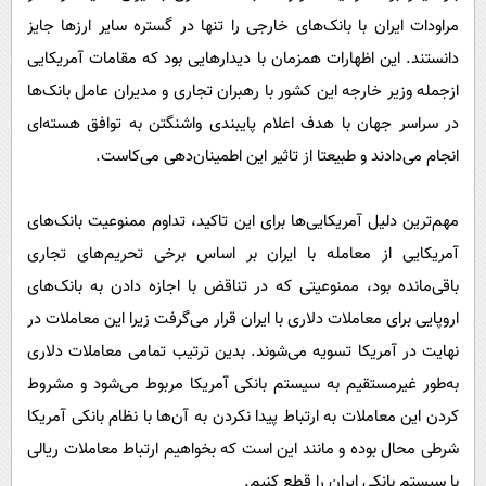
پیامک
سرگرمی
مراودات ایران با بانک‌های خارجی را تنها در گستره سایر ارزها جایز
روانشناسی
فناوری
دانستند. این اظهارات همزمان با دیدارهایی بود که مقامات آمریکایی
آشپزی
ازجمله وزیر خارجه این کشور با رهبران تجاری و مدیران عامل بانک‌ها
گوناگون
در سراسر جهان با هدف اعلام پایبندی واشنگتن به توافق هسته‌ای
دانلود
حوادث
انجام می‌دادند و طبیعتا از تاثیر این اطمینان‌دهی می‌کاست.
محیط زیست
سلامت
مهم‌ترین دلیل آمریکایی‌ها برای این تاکید، تداوم ممنوعیت بانک‌های
فرهنگی
آمریکایی از معامله با ایران بر اساس برخی تحریم‌های تجاری
باقی‌مانده بود، ممنوعیتی که در تناقض با اجازه دادن به بانک‌های
بین الملل
اروپایی برای معاملات دلاری با ایران قرار می‌گرفت زیرا این معاملات در
اجتماعی
نهایت در آمریکا تسویه می‌شوند. بدین ترتیب تمامی معاملات دلاری
حیات وحش
به‌طور غیرمستقیم به سیستم بانکی آمریکا مربوط می‌شود و مشروط
سیاست خارجی
کردن این معاملات به ارتباط پیدا نکردن به آن‌ها با نظام بانکی آمریکا
شرطی محال بوده و مانند این است که بخواهیم ارتباط معاملات ریالی
با سیستم بانکی ایران را قطع کنیم.