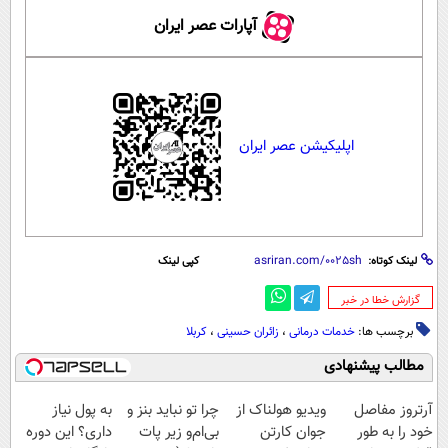
آپارات عصر ایران
اپلیکیشن عصر ایران
لینک کوتاه:
کپی لینک
‌گزارش خطا در خبر
برچسب ها:
خدمات درمانی
،
زائران حسینی
،
کربلا
مطالب پیشنهادی
آرتروز مفاصل
ویدیو هولناک از
چرا تو نباید بنز و
به پول نیاز
خود را به طور
جوان کارتن
بی‌ام‌و زیر پات
داری؟ این دوره