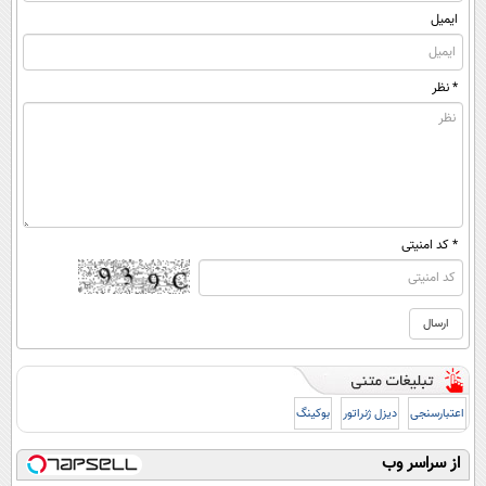
ایمیل
* نظر
* کد امنیتی
اعتبارسنجی
دیزل ژنراتور
بوکینگ
از سراسر وب