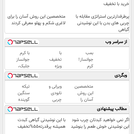
خرید با تخفیف
پرطرفدارترین استراتژی مقابله با
متخصصین این روش آسان را برای
چربی های بدن با این نوشیدنی
لاغری شکم و پهلو معرفی کردند
گیاهی
از سراسر وب
بمب
با
با کرم
جوانساز!
تخفیف
جوانساز
کرم
ویژه
جلبک،
بوتاکس
بدون
پیری رو
وبگردی
جلبک
بوتاکس
معکوس
اسپیرولینا50%تخفیف
۱۰،۱۲
کن(50%
متخصصین
ویرانی و
تیکه
سال
تخفیف)
این روش
نابودی
سنگین
جوون
آسان را
چربی
گوینده
شو
برای لاغری
های
سابق
مطالب پیشنهادی
شکم و
شکم و
خبر به
پهلو
پهلو با
چاقی
اگر نمی خواهید کبدتان چرب شود
با این نوشیدنی گیاهی کبدت
معرفی
این
این
این نوشیدنی خوش طعم را بنوشید
همیشه پرقدرته55%تخفیف
کردند
نوشیدنی
خانم