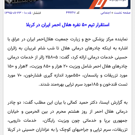
سیاسی
اقتصاد
صفحه نخست
»
اجتماعی
کد
۴۹۹۲۶۷
انتشار:
۱۰:۰۵ - ۲۳-۰۷-۱۳۹۵
جامعه
اقتصادی
استقرار تیم 50 نفره هلال احمر ایران در کربلا
ورزشی
اجتماعی
خودرو
نماینده مرکز پزشکی حج و زیارت جمعیت هلال‌احمر ایران در عراق با
بین الملل
حوادث
اشاره به اینکه چادرهای درمانی هلال تا شب شام غریبان به زائران
فرهنگ و هنر
سیاست خارجی
سلامت
حسینی خدمات درمانی ارائه کرد، گفت: ۲۵٨۰۵ زائر از خدمات درمانی
علم و دانش
چادرهای هلال احمر شامل ویزیت 20 هزار و ٨۵۰ ویزیت، ۴هزار و ۱۵۰
یک برش دانایی
قرآن
فناوری و It
مورد تزریقات و پانسمان، ۵۵۰مورد اندازه گیری فشارخون، ۷۰ مورد
محیط زیست
تست قندخون و ۱٨۵مورد سرم تراپی بهره‌مند شدند.
گوناگون
علمی
سفر و تفریح
فیلم
سرگرمی
اخبار کریپتو
به گزارش ایسنا، دکتر حمید کمالی با بیان این مطلب گفت: دو چادر
عصر ایران 2
اقتصاد
باشگاه مغز
درمانی هلال احمر از روز هشتم محرم در بین الحرمین و خیابان
آموزش زبان
خواندنی ها و دیدنی ها
ورزش
مجله تصویری سلاح
جمهوری برپا و خدماتی چون ویزیت رایگان، خدمات دارویی،
داستان کوتاه
سیاست
تزریقات، سرم تراپی و جراحیهای کوچک را به عزاداران حسینی در کربلا