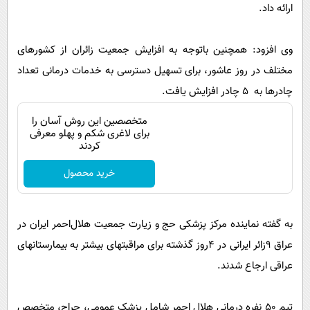
پیامک
ارائه داد.
سرگرمی
روانشناسی
فناوری
وی افزود: همچنین باتوجه به افزایش جمعیت زائران از کشورهای
آشپزی
گوناگون
مختلف در روز عاشور، برای تسهیل دسترسی به خدمات درمانی تعداد
دانلود
حوادث
چادرها به ۵ چادر افزایش یافت.
محیط زیست
متخصصین این روش آسان را
برای لاغری شکم و پهلو معرفی
سلامت
کردند
فرهنگی
خرید محصول
بین الملل
اجتماعی
به گفته نماینده مرکز پزشکی حج و زیارت جمعیت هلال‌احمر ایران در
حیات وحش
عراق ۹زائر ایرانی در ۴روز گذشته برای مراقبتهای بیشتر به بیمارستانهای
سیاست خارجی
عراقی ارجاع شدند.
تیم ۵۰ نفره درمانی هلال احمر شامل پزشک عمومی، جراح، متخصص