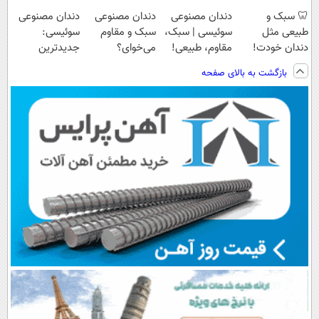
🦷 سبک و
دندان مصنوعی
دندان مصنوعی
دندان مصنوعی
طبیعی مثل
سوئیسی | سبک،
سبک و مقاوم
سوئیسی:
دندان خودت!
مقاوم، طبیعی!
می‌خوای؟
جدیدترین
نصب آسان و
ویزیت
پرداخت اقساطی
فناوری اروپا،
بازگشت به بالای صفحه
پرداخت اقساطی
رایگان+پرداخت
هم داریم!😍 |
سبک و مقاوم |
💳 📍 تهران
اقساطی😍
📍تهران
پرداخت قسطی