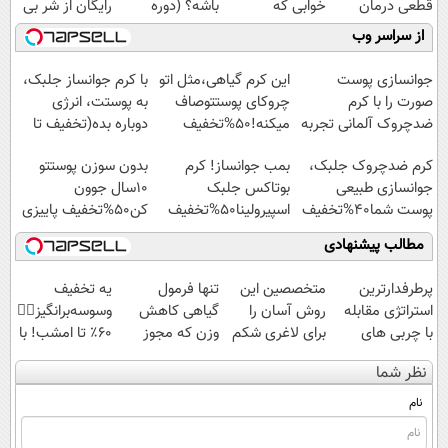
قطعی درمان
خوابی که
باشه؟ (دوره
رایگان از شر بی
کنید!
میلیاردر شد.
رایگان درآمد
پولی خلاصت
از سراسر وب
◗پرسش‌نامه◖
آموزش رایگان
میلیاردی)
میکنه
جوانسازی پوست
این کرم گیاهی،مثل اتو
با کرم جوانساز جلبک،
صورت را با کرم
چروکای پوستتوصاف
به پوستت، انرژی
ضدچروک آلمانی تجربه
میکنه!50%تخفیف
دوباره بده(تخفیف تا
کنید!
امشب)
کرم ضدچروک جلبک،
بمب جوانساز! کرم
بدون سوزن پوستتو
جوانسازی طبیعی
بوتاکس جلبک
10سال جوون
پوست شما40%تخفیف
اسپیرولینا50%تخفیف
کن50%تخفیف پاییزی
مطالب پیشنهادی
پرطرفدارترین
متخصصین این
تنها فرمول
یه تخفیف
استراتژی مقابله
روش آسان را
گیاهی کاهش
وسوسه‌برانگیز👈🏻
با چربی های
برای لاغری شکم
وزن که مجوز
60٪ تا امشب! با
بدن با این
و پهلو معرفی
وزارت بهداشت
چربیسوز گیاهی
نظر شما
نوشیدنی گیاهی
کردند
دارد(کلیک جهت
آسون لاغر شو
سفارش)
نام