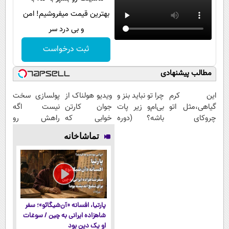
بهترین قیمت میفروشیم! امن
و بی درد سر
ثبت درخواست
مطالب پیشنهادی
این کرم
چرا تو نباید بنز و
ویدیو هولناک از
پولسازی سخت
گیاهی،مثل اتو
بی‌ام‌و زیر پات
جوان کارتن
نیست اگه
چروکای
باشه؟ (دوره
خوابی که
راهش رو
پوستتوصاف
رایگان درآمد
میلیاردر شد.
بدونی! " دوره
تماشاخانه
میکنه!50%تخفیف
میلیاردی)
آموزش رایگان
رایگان "
پارتیا، افسانه «آن‌شیگائو»؛ سفر
شاهزاده ایرانی به چین / سوغات
او یک دین بود