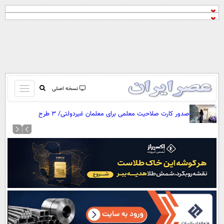
باز
نسخه اصلی
و
صفحه اول
صدور کارت صلاحیت معلمی برای معلمان غیردولتی/ ۳ طرح
بسته
تماس با ما
توانمندسازی معلمان
کردن
آرشیو
منو
جستجو
نظرسنجی
آب و هوا
اوقات شرعی
پیوند ها
سواد زندگی