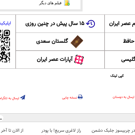
فیلم های دیگر
 عصر ایران
۱۵ سال پیش در چنین روزی
اپلیکی
 حافظ
گلستان سعدی
گلیسی
آپارات عصر ایران
کپی لینک
ارسال به دوستان
نسخه چاپی
ارسال به تلگرام
در چربیسوز جلبک دشمن
راز لاغری سریع! با پودر
از الان تا آخ