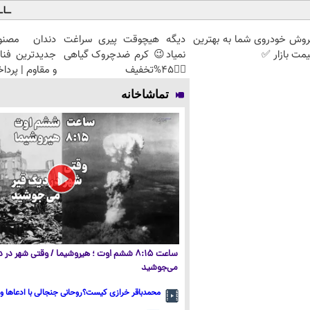
روش خودروی شما به بهترین
دیگه هیچوقت پیری سراغت
دندان مصنو
مت بازار ✅
نمیاد😉 کرم ضدچروک گیاهی
جدیدترین فنا
👈🏻45%تخفیف
و مقاوم | پرد
تماشاخانه
ساعت ۸:۱۵ ششم اوت ؛ هیروشیما / وقتی شهر در
می‌جوشید
محمدباقر خرازی کیست؟روحانی جنجالی با ادعاها و 