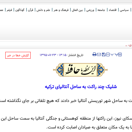
سیاسی
اقتصاد
جامعه
ورزشی
بین الملل
فرهنگ و هنر
علم و دانش
قرآن
گوناگون
فیلم
عصر 
، ترکیه و پاکست
_
‍‍‍ پ
پ
تاریخ انتشار:
۱۳:۱۵ - ۲۳-۰۷-۱۳۹۵
‌گزارش خطا در خبر
شلیک چند راکت به ساحل آنتالیای ترکیه
ت به ساحل شهر توریستی آنتالیا خبر دادند که هیچ تلفاتی بر جای نگذاشته اس
اسکای نیوز، این راکتها از منطقه کوهستانی و جنگلی آنتالیا به سمت ساحل ای
ها به یک مکان متعلق به صیادان اصابت کرده است.