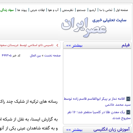
صفحه اول
تماس با ما
آرشیو
جستجو
نظرسنجی
آب و هوا
اوقات شرعی
پیوند ها
سواد زندگی
فیلم
بیشتر »»
تاسیس ناتو اسلامی توسط عربستان سعودی
صفحه نخست
»
بین الملل
کد خبر
۴۹۹۳۰۵
اقامه نماز بر پیکر ابوالقاسم قاسم زاده توسط
رسانه های ترکیه از شلیک چند راک
سید محمد خاتمی
یک معدن طلا در کلمبیا منفجر شد؛ ۱۶ نفر
مجروح شدند
به گزارش ایسنا، به نقل از شبکه 
و به گفته شاهدان عینی یکی از آن
آموزش زبان انگلیسی
بیشتر »»