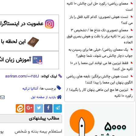
معمای ریاضی؛ رکورد حل این چالش 10 ثانیه
است
تست هوش تصویری: کدام کلید قفل را باز
عضویت در اینستاگرام
می کند؟
معمای تصویری تک شاخ ها / تشخیص 3
مورد زیر 10 ثانیه برابر با دقت و هوش بصری فوق
این لحظه با
العاده
یک معمای ریاضی/ خیلی ها برای رسیدن به
جواب دچار چالش می شوند، شما چطور؟
آموزش زبان ان
فقط تیزبین ها می توانند این معما را در 10
ثانیه حل کنند!
تست هوش چالش برانگیز: نابغه های ریاضی
لینک کوتاه:
الگوی پنهان این معما را پیدا کنند!
برچسب ها:
آنتالیا ترکیه
تیزبین ها مچ این ماهی پنهان کار را بگیرند! /
رکورد 10 ثانیه
بازدید از صفحه اول
مطالب پیشنهادی
استعلام بیمه بدنه و شخص
پو