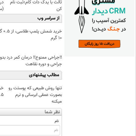
ثالث با یدک دات کام؛ثبت نام
در
کن
(س
از سراسر وب
خرید شمش پ
۱۰ گرم
‼️جراحی ممنوع‼️ درمان کمر درد بدو
جراحی و دوره نقاهت
مطالب پیشنهادی
تنها روش طبیعی که پوستت رو
خر
بصورت عمقی ابرسانی و نرم
۰.۵ گرم تا
میکنه
نظر شما
نام