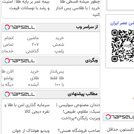
چطور میشه قسطی طلا
بیمه عمر بر پایه طلا: امنیت
خرید | با طلاسی پس انداز
و رشد با نوسانات قیمت
کنید
شن عصر ایران
از سراسر وب
خرید
ماشین
انجام
شمش
207
تمامی
پلمپ
گذاشتی
خدمات
طلاسی،
برای
خودرویی
وبگردی
از ۰.۵
فروش؟
در محل
گرم تا
سریع و
با یدک
پس‌انداز
خرید
الان طلا
۱۰ گرم
راحت
دات کام
طلا فقط
طلای
بفروش
با ۱۰۰
آبشده
دیگه بده
هزارتومان
حتی با
سرمایه‌گ
مطالب پیشنهادی
(امن و
۱۰۰هزارتومان
طلا با ا
راحت)
بی‌بهره
دندان مصنوعی سوئیسی |
سرمایه گذاری امن با طلا و
سبک، مقاوم، طبیعی!
نقره دیجی کالا
ویزیت رایگان+پرداخت
اقساطی😍
ر تابستون حداقل
صاحب فروشگاه هستی؟
ویدیو هولناک از جوان