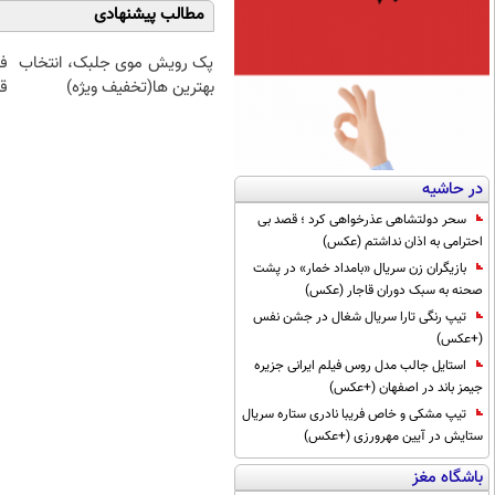
مطالب پیشنهادی
پک رویش موی جلبک، انتخاب
ف
بهترین ها(تخفیف ویژه)
قی
در حاشیه
سحر دولتشاهی عذرخواهی کرد ؛ قصد بی
احترامی به اذان نداشتم (عکس)
بازیگران زن سریال «بامداد خمار» در پشت
صحنه به سبک دوران قاجار (عکس)
تیپ رنگی تارا سریال شغال در جشن نفس
(+عکس)
استایل جالب مدل روس فیلم ایرانی جزیره
جیمز باند در اصفهان (+عکس)
تیپ مشکی و خاص فریبا نادری ستاره سریال
ستایش در آیین مهرورزی (+عکس)
باشگاه مغز