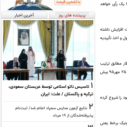
ا یک رأی خواهد
پربیننده های روز
آخرین اخبار
عدد ممکن است افزایش داشته
 و اخذ تأییدیه
ار مطابق ترتیب
انتشارمصوب است. به عنوان مثال یک هفته نامه که درطول یکسال باید 50 شماره منتشرکند اگر از 25 مهر 94 تا 25 مهر95 بیش
1
تاسیس ناتو اسلامی توسط عربستان سعودی،
ترکیه و پاکستان / علت: ایران
ود را شروع کرده
2
نتایج آزمون مدارس سمپاد اعلام شد/ ثبت‌نام
پذیرفته‌شدگان از ۱۹ مرداد
ونیک برخط یعنی