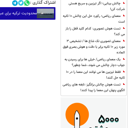
اشتراک گذاری :
چالش بینایی؛ اگر تیزبین و سریع هستی
شرکت کن!
محدودیت ترکیه برای عبو
معمای ریاضی؛ رکورد حل این چالش 10 ثانیه
است
تست هوش تصویری: کدام کلید قفل را باز
می کند؟
معمای تصویری تک شاخ ها / تشخیص 3
مورد زیر 10 ثانیه برابر با دقت و هوش بصری فوق
العاده
یک معمای ریاضی/ خیلی ها برای رسیدن به
جواب دچار چالش می شوند، شما چطور؟
فقط تیزبین ها می توانند این معما را در 10
ثانیه حل کنند!
تست هوش چالش برانگیز: نابغه های ریاضی
الگوی پنهان این معما را پیدا کنند!