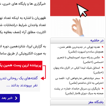
خبرگزاری ها و پایگاه های خبری، 
ظهوریان با اشاره به اینکه تعداد 
اکثریت مطلق آراء (نصف بعلاوه یک) را از آن خ
در حاشیه
هدیه تهرانی در جدیدترین ظاهر شدن ،
همچنان ساده و اسپورت (عکس)
به صورت الکترونیکی از طریق سامانه جامع رسانه
عکس پدرانه سپند امیرسلیمانی با شعری
احساسی (+عکس)
پربیننده ترین پست همین ی
استایل شیک لیندا کیانی در اکران ماه پنهان
(+عکس)
سحر دولتشاهی عذرخواهی کرد ؛ قصد بی
احترامی به اذان نداشتم (عکس)
نفر بپیوندند بدانند ...
بازیگران زن سریال «بامداد خمار» در پشت
صحنه به سبک دوران قاجار (عکس)
خبر بعد
باشگاه مغز