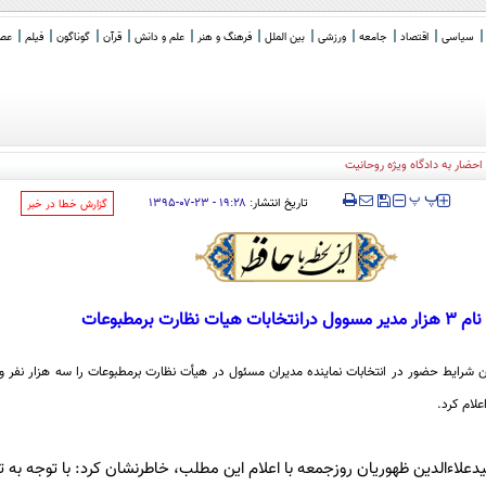
سیاسی
اقتصاد
جامعه
ورزشی
بین الملل
فرهنگ و هنر
علم و دانش
قرآن
گوناگون
فیلم
عصر 
حضار به دادگاه ویژه روحانیت
‍‍‍ پ
پ
تاریخ انتشار:
۱۹:۲۸ - ۲۳-۰۷-۱۳۹۵
‌گزارش خطا در خبر
رانتخابات هیات نظارت برمطبوعات
 شرایط حضور در انتخابات نماینده مدیران مسئول در هیأت نظارت برمطبوعات را سه هزار نفر و 
علام کرد.