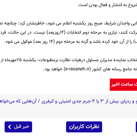
شروع به انتشار و فعال بودن است.
نهایی واجدان شرایط، صبح روز یکشنبه اعلام می شود، خاطرنشان کرد: چنانچه ن
تعداد واجدان شرایط درانتخابات شرکت کنند، نیازی به مرحله دوم انتخابات (14روزبعد
ود کرده باشد و گرنه به مرحله دوم (14 روز بعد) موکول می شود.
 های کشور (e-rasaneh.ir) خواهد بود.
ک ساعت اخیر
نظرات کاربران
خبر قبل