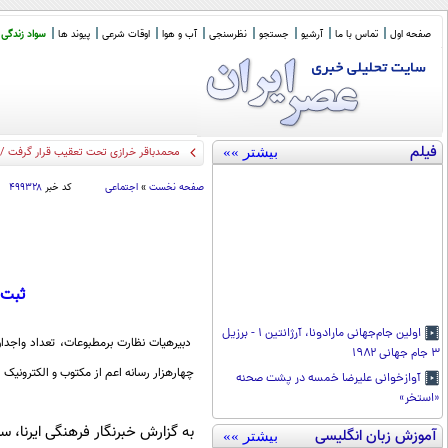
صفحه اول
تماس با ما
آرشیو
جستجو
نظرسنجی
آب و هوا
اوقات شرعی
پیوند ها
سواد زندگی
فیلم
بیشتر »»
محمدباقر خرازی تحت تعقیب قرار گرفت / ا
صفحه نخست
»
اجتماعی
کد خبر
۴۹۹۳۲۸
ثبت نام 3 هزار مدیر مسوول د
اولین جام‌جهانی مارادونا، آرژانتین ۱ - برزیل
دبیرهیات نظارت برمطبوعات، تعداد واجدان
۳ جام جهانی ۱۹۸۲
چهارهزار رسانه اعم از مکتوب و الکترونیک ا
آوازخوانی علیرضا خمسه در پشت صحنه
«استخر»
آموزش زبان انگلیسی
بیشتر »»