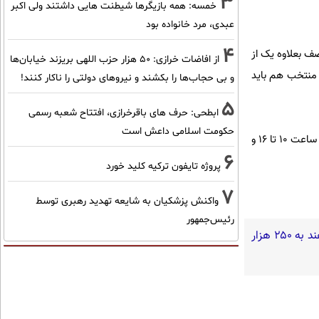
3
خمسه: همه بازیگرها شیطنت هایی داشتند ولی اکبر
عبدی، مرد خانواده بود
4
صف بعلاوه یک از
از افاضات خرازی: ۵۰ هزار حزب اللهی بریزند خیابان‌ها
) نیست. در این حالت، فرد منتخب هم باید
و بی حجاب‌ها را بکشند و نیرو‌های دولتی را ناکار کنند!
5
ابطحی: حرف های باقرخرازی، افتتاح شعبه رسمی
حکومت اسلامی داعش است
به گزارش ایرنا، شانزدهمین دوره انتخاب نماینده مدیران مسئول درهیات نظارت برمطبوعات، یکشنبه 25مهرماه از ساعت 10 تا 16 و
6
پروژه تایفون ترکیه کلید خورد
7
واکنش پزشکیان به شایعه تهدید رهبری توسط
رئیس‌جمهور
گفته‌های یک روحانی تندرو و ردپای بیش از ۳ یا ۴ جرم جدی امنیتی و کیفری / آن‌هایی که می‌خواهند به ۲۵۰ هزار