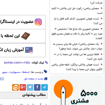
شرکت کن!
معمای ریاضی؛ رکورد حل این چالش 10 ثانیه
است
تست هوش تصویری: کدام کلید قفل را باز
عضویت در اینستاگرام
می کند؟
معمای تصویری تک شاخ ها / تشخیص 3
مورد زیر 10 ثانیه برابر با دقت و هوش بصری فوق
این لحظه با
العاده
یک معمای ریاضی/ خیلی ها برای رسیدن به
جواب دچار چالش می شوند، شما چطور؟
آموزش زبان ان
فقط تیزبین ها می توانند این معما را در 10
ثانیه حل کنند!
لینک کوتاه:
تست هوش چالش برانگیز: نابغه های ریاضی
الگوی پنهان این معما را پیدا کنند!
برچسب ها:
استعفا
،
مسوولیت
،
بمپور
بازدید از صفحه اول
مطالب پیشنهادی