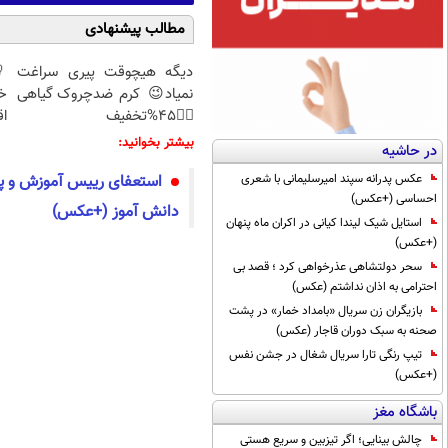
مطالب پیشنهادی
دیگه هیچوقت پیری سراغت
نمیاد😉 کرم ضدچروک گیاهی
خ
👈🏻45%تخفیف
اق
بیشتر بخوانید:
در حاشیه
عکس پدرانه سپند امیرسلیمانی با شعری
استعفای رییس آموزش و پرو
احساسی (+عکس)
دانش آموز (+عکس)
استایل شیک لیندا کیانی در اکران ماه پنهان
(+عکس)
سحر دولتشاهی عذرخواهی کرد ؛ قصد بی
احترامی به اذان نداشتم (عکس)
بازیگران زن سریال «بامداد خمار» در پشت
صحنه به سبک دوران قاجار (عکس)
تیپ رنگی تارا سریال شغال در جشن نفس
(+عکس)
باشگاه مغز
چالش بینایی؛ اگر تیزبین و سریع هستی