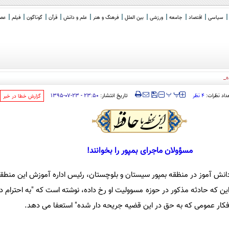
سیاسی
اقتصاد
جامعه
ورزشی
بین الملل
فرهنگ و هنر
علم و دانش
قرآن
گوناگون
فیلم
عصر 
دهای رهبری در شکل
_
‍‍‍ پ
پ
تاریخ انتشار:
۲۳:۵۰ - ۲۳-۰۷-۱۳۹۵
داد نظرات:
۴ نظر
‌گزارش خطا در خبر
مسؤولان ماجرای بمپور را بخوانند!
انش آموز در منظقه بمپور سیستان و بلوچستان، رئیس اداره آموزش این منطقه
 این که حادثه مذکور در حوزه مسوولیت او رخ داده، نوشته است که "به احترام د
کار عمومی که به حق در این قضیه جریحه دار شده" استعفا می دهد.