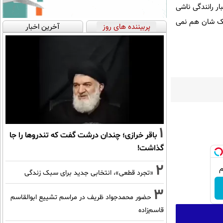
ار رانندگی ناشی
کک شان هم نمی
پربیننده های روز
آخرین اخبار
1
باقر خرازی؛ چندان درشت گفت که تندروها را جا
گذاشت!
2
«تجرد قطعی»، انتخابی جدید برای سبک زندگی
3
حضور محمدجواد ظریف در مراسم تشییع ابوالقاسم
قاسم‌زاده