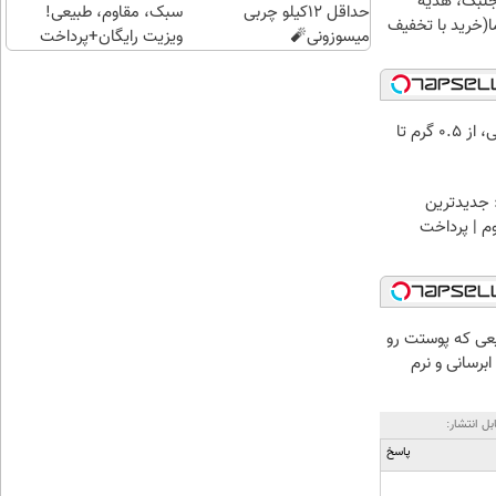
جلبک، هدیه
حداقل 12کیلو چربی
سبک، مقاوم، طبیعی!
(خرید با تخفیف
میسوزونی🧨
ویزیت رایگان+پرداخت
اقساطی😍
خرید شمش پلمپ طلاسی، از ۰.۵ گرم تا
 جدیدترین
وم | پرداخت
عی که پوستت رو
برسانی و نرم
بل انتشار:
پاسخ