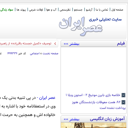
صفحه اول
تماس با ما
آرشیو
جستجو
نظرسنجی
آب و هوا
اوقات شرعی
پیوند ها
سواد زندگی
فیلم
بیشتر »»
توصیف «کمیل خجسته باقرزاده» از راهبر
صفحه نخست
»
اجتماعی
کد خبر
۴۹۹۳۳۶
تع
خلاصه بازی بایرن مونیخ ۲ - استون ویلا ۱
عصر ایران -
در پی تنبیه بدنی یک د
۸۲ همت معوقات بازنشستگان هنوز
وی در استعفانامه خود با اشاره به
پرداخت نشده است
خانواده اش و همچنین به حرمت اف
آموزش زبان انگلیسی
بیشتر »»