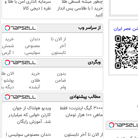
چطور میشه قسطی طلا
سرمایه گذاری امن با طلا و
خرید | با طلاسی پس انداز
نقره | دیجی کالا
کنید
از سراسر وب
شن عصر ایران
از الان تا
دندان
خرید
آخر
مصنوعی
شمش
تابستون
سوئیسی:
1 گرمی
حداقل
جدیدترین
از
وبگردی
12کیلو
فناوری
طلاسی
چربی
اروپا،
بدون
خرید
الان طلا
میسوزونی
سبک و
ضامن
طلای
🧨
مقاوم |
وام
آبشده
دیگه بده
پرداخت
بگیر،
حتی با
سرمایه‌گ
مطالب پیشنهادی
قسطی
طلا
۱۰۰هزارتومان
طلا با ا
بخر
بی‌بهره
3000 گیگ اینترنت؛ فقط
ویدیو هولناک از جوان
😍
ماهی 100 هزار تومان
کارتن خوابی که میلیاردر
شد. آموزش رایگان
از الان تا آخر تابستون
دندان مصنوعی سوئیسی |