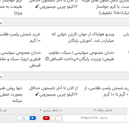
زسازی کامل سلول های مرده
از الان تا آخر تابستون حداقل
کرم جوانساز 
ست، با کرم جوانساز
12کیلو چربی میسوزونی🧨
طبیعت به شما
50% تخفیف)
ویژه)
ویدیو هولناک از جوان کارتن خوابی که
میلیاردر شد. آموزش رایگان
۱۰ گرم
دندان مصنوعی سوئیسی | سبک، مقاوم،
دندان مصنوعی سوئیسی:
طبیعی! ویزیت رایگان+پرداخت اقساطی😍
فناوری اروپا، سبک و مقا
قسطی
ید شمش پلمپ طلاسی، از
از الان تا آخر تابستون حداقل
تنها روش طبی
 ۱۰ گرم
12کیلو چربی میسوزونی🧨
بصورت عمقی ا
میکنه
انتشار یافته:
۴
در انتظار بررسی:
۶
غیر قا
۰۵:۱۸ - ۱۳۹۵/۰۷/۲۴
27
1