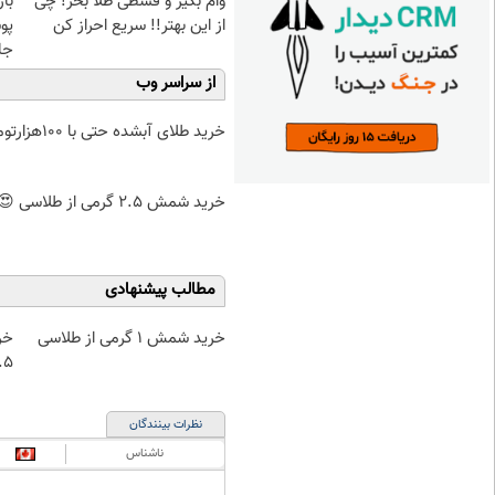
وام بگیر و قسطی طلا بخر! چی
با
از این بهتر!! سریع احراز کن
پو
جلبک(
از سراسر وب
خرید طلای آبشده حتی با ۱۰۰هزارتومان
خرید شمش 2.5 گرمی از طلاسی 😍
مطالب پیشنهادی
خرید شمش 1 گرمی از طلاسی
خر
۰.۵ گرم تا
نظرات بینندگان
ناشناس