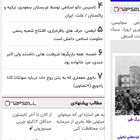
4
تاسیس ناتو اسلامی توسط عربستان سعودی، ترکیه و
پاکستان / علت: ایران
عی سوئیسی:
5
وری اروپا، سبک
ابطحی: حرف های باقرخرازی، افتتاح شعبه رسمی
اخت قسطی
حکومت اسلامی داعش است
6
خمسه: همه بازیگرها شیطنت هایی داشتند ولی اکبر
عبدی، مرد خانواده بود
7
بانوی معماری که به بتن روح داد؛ درباره سوتلانا کانا
رادویچ (+تصاویر)
مطالب پیشنهادی
به هر اندازه ای که میخوای
از الان تا آخر تابستون
 دیگ قیر
میتونی طلا بخری از سرمایه
حداقل 12کیلو چربی
ات محافظت کنی
میسوزونی🧨
ایده‌های تخیلی