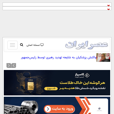
باز
نسخه اصلی
و
صفحه اول
واکنش پزشکیان به شایعه تهدید رهبری توسط رئیس‌جمهور
بسته
تماس با ما
کردن
آرشیو
منو
جستجو
نظرسنجی
آب و هوا
اوقات شرعی
پیوند ها
سواد زندگی