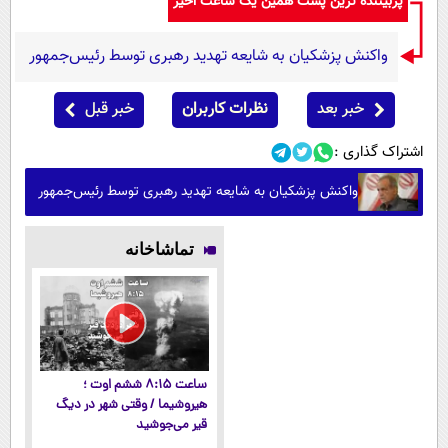
پربیننده ترین پست همین یک ساعت اخیر
پیامک
سرگرمی
روانشناسی
فناوری
واکنش پزشکیان به شایعه تهدید رهبری توسط رئیس‌جمهور
آشپزی
گوناگون
خبر بعد
نظرات کاربران
خبر قبل
دانلود
حوادث
اشتراک گذاری :
محیط زیست
واکنش پزشکیان به شایعه تهدید رهبری توسط رئیس‌جمهور
سلامت
فرهنگی
تماشاخانه
بین الملل
اجتماعی
حیات وحش
سیاست خارجی
ساعت ۸:۱۵ ششم اوت ؛
هیروشیما / وقتی شهر در دیگ
قیر می‌جوشید