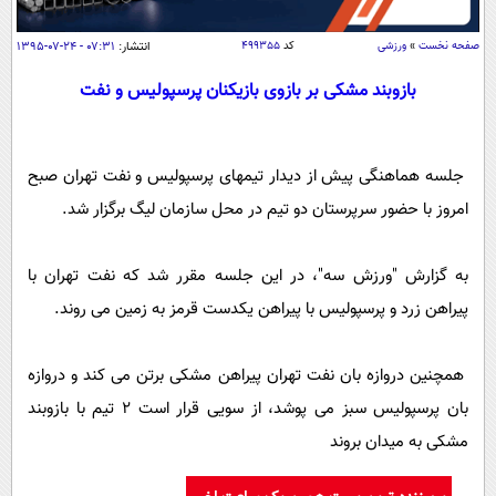
سیاسی
اقتصاد
صفحه نخست
»
ورزشی
کد
۴۹۹۳۵۵
انتشار:
۰۷:۳۱ - ۲۴-۰۷-۱۳۹۵
جامعه
اقتصادی
بازوبند مشکی بر بازوی بازیکنان پرسپولیس و نفت
ورزشی
اجتماعی
خودرو
بین الملل
حوادث
جلسه هماهنگی پیش از دیدار تیمهای پرسپولیس و نفت تهران صبح
فرهنگ و هنر
سیاست خارجی
سلامت
امروز با حضور سرپرستان دو تیم در محل سازمان لیگ برگزار شد.
علم و دانش
یک برش دانایی
قرآن
فناوری و It
به گزارش "ورزش سه"، در این جلسه مقرر شد که نفت تهران با
محیط زیست
پیراهن زرد و پرسپولیس با پیراهن یکدست قرمز به زمین می روند.
گوناگون
علمی
سفر و تفریح
فیلم
سرگرمی
اخبار کریپتو
همچنین دروازه بان نفت تهران پیراهن مشکی برتن می کند و دروازه
عصر ایران 2
اقتصاد
باشگاه مغز
بان پرسپولیس سبز می پوشد، از سویی قرار است 2 تیم با بازوبند
آموزش زبان
خواندنی ها و دیدنی ها
ورزش
مجله تصویری سلاح
مشکی به میدان بروند
داستان کوتاه
سیاست