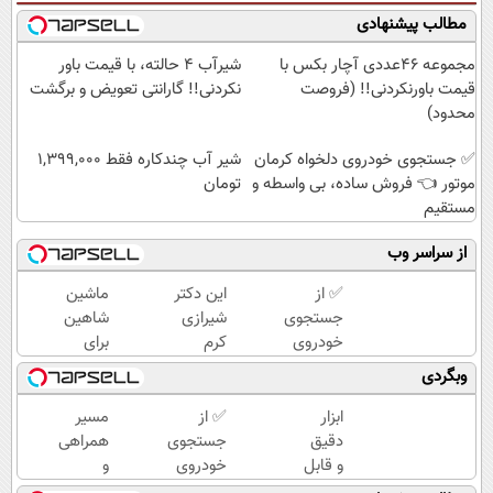
مطالب پیشنهادی
مجموعه ۴۶عددی آچار بکس با
شیر‌آب ۴ حالته، با قیمت باور
قیمت باورنکردنی!! (فروصت
نکردنی!! گارانتی تعویض و برگشت
محدود)
✅ جستجوی خودروی دلخواه کرمان
شیر آب چندکاره فقط 1,399,000
موتور 👈 فروش ساده، بی واسطه و
تومان
مستقیم
از سراسر وب
✅ از
این دکتر
ماشین
جستجوی
شیرازی
شاهین
خودروی
کرم
برای
دلخواه
ترمیم
فروش
وبگردی
کرمان
زخم
داری؟
موتور تا
ایرانی را
اینجا
ابزار
✅ از
مسیر
فروش
ساخت!!!
سریع و
دقیق
جستجوی
همراهی
ساده، بی
راحت
و قابل
خودروی
و
واسطه و
بفروش
اعتماد
دلخواه
گزارش