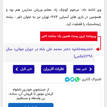
پیامک
سرگرمی
وی ادامه داد: مرحوم کوچک زاد معلم ورزش مدارس هم بود و
روانشناسی
فناوری
همچنین در بازی های آسیایی 1974 تهران نیز به عنوان داور ، رشته
آشپزی
گوناگون
ژیمناستیک را قضاوت کرد.
دانلود
حوادث
پربیننده ترین پست همین یک ساعت اخیر
محیط زیست
سلامت
«خدیجه‌خانم» دختر محمد علی شاه در دوران جوانی؛ سال
فرهنگی
1298(عکس)
بین الملل
خبر بعد
نظرات کاربران
خبر قبل
اجتماعی
اشتراک گذاری :
حیات وحش
از جستجوی خودری دلخواه
سیاست خارجی
کرمان موتور تا فروش آن، ساده،
بی واسطه و مستقیم