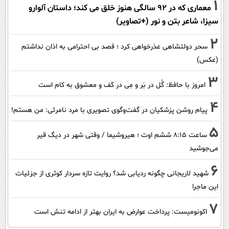
1
معماری که در 92 سالگی هنوز خلق می کند؛ داستان آلوارو
سیزا، شاعر بتن و نور (+تصاویر)
2
سحر دولتشاهی عذرخواهی کرد ؛ قصد بی احترامی به اذان نداشتم
(عکس)
3
امروز با حافظ: گُل در بَر و مِی در کَف و معشوق به کام است
4
پیام روشن پزشکیان در گفت‌و‌گوی تصویری با مرد نامرئی: من هستم!
5
ساعت ۸:۱۵ ششم اوت ؛ هیروشیما / وقتی شهر در دیگ قیر
می‌جوشید
6
شهید لاریجانی چگونه ردیابی شد؟ روایت تازه سردار کوثری از جزئیات
این ماجرا
7
اکونومیست: پرداخت عوارض به ایران بهتر از ادامه تنش است