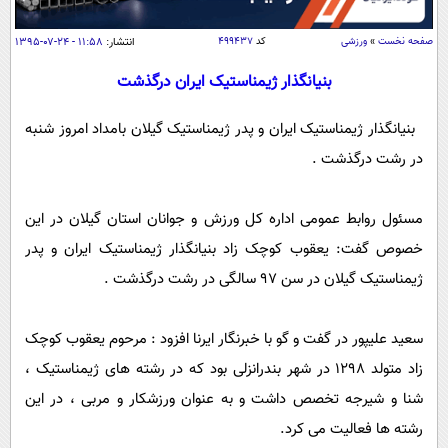
سیاسی
اقتصاد
صفحه نخست
»
ورزشی
کد
۴۹۹۴۳۷
انتشار:
۱۱:۵۸ - ۲۴-۰۷-۱۳۹۵
جامعه
اقتصادی
بنیانگذار ژیمناستیک ایران درگذشت
ورزشی
اجتماعی
خودرو
بنیانگذار ژیمناستیک ایران و پدر ژیمناستیک گیلان بامداد امروز شنبه
بین الملل
حوادث
در رشت درگذشت .
فرهنگ و هنر
سیاست خارجی
سلامت
علم و دانش
مسئول روابط عمومی اداره کل ورزش و جوانان استان گیلان در این
یک برش دانایی
قرآن
فناوری و It
خصوص گفت: یعقوب کوچک زاد بنیانگذار ژیمناستیک ایران و پدر
محیط زیست
ژیمناستیک گیلان در سن 97 سالگی در رشت درگذشت .
گوناگون
علمی
سفر و تفریح
فیلم
سرگرمی
اخبار کریپتو
سعید علیپور در گفت و گو با خبرنگار ایرنا افزود : مرحوم یعقوب کوچک
عصر ایران 2
اقتصاد
باشگاه مغز
زاد متولد 1298 در شهر بندرانزلی بود که در رشته های ژیمناستیک ،
آموزش زبان
خواندنی ها و دیدنی ها
ورزش
مجله تصویری سلاح
شنا و شیرجه تخصص داشت و به عنوان ورزشکار و مربی ، در این
داستان کوتاه
سیاست
رشته ها فعالیت می کرد.