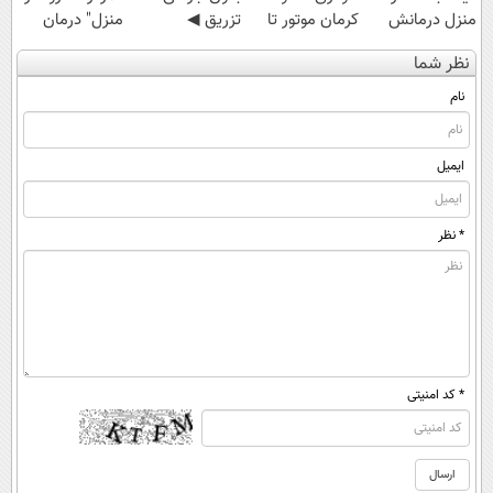
منزل درمانش
کرمان موتور تا
تزریق ◀
منزل" درمان
کن
فروش آن،
پرسش‌نامه رو پر
کنی؟ (◂فیلم +
نظر شما
(◀پرسش‌نامه)
ساده، بی واسطه
کن ▶
◂پرسش‌نامه)
و مستقیم
نام
ایمیل
* نظر
* کد امنیتی