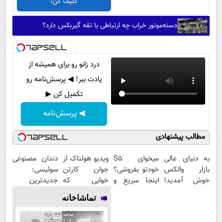
کلیک کن!
دسته‌موتور خراب چه ارتباطی با تقه گیربکس دارد؟
درد زانو رو برای همیشه از
یادت ببر! ◀ پرسش‌نامه رو
تکمیل کن ▶
◀ پرسش‌نامه
مطالب پیشنهادی
به دنیای عالی
میخوای S5
ویدیو هولناک از
دندان مصنوعی
بازار والکس
خودتو بفروشی؟
جوان کارتن
سوئیسی:
خوش آمدید!
اینجا سریع و
خوابی که
جدیدترین
ترید را آغاز
منصفانه تر
میلیاردر شد.
فناوری اروپا،
تماشاخانه
کنید!
بفروش
آموزش رایگان
سبک و مقاوم |
پرداخت قسطی