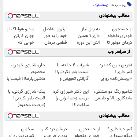
برچسب ها:
ژیمناستیک
مطالب پیشنهادی
از جستجوی
به پول نیاز
آرتروز مفاصل
ویدیو هولناک از
خودری دلخواه
داری؟ همین
خود را به طور
جوان کارتن
کرمان موتور تا
الان این دوره
قطعی درمان
خوابی که
فروش آن،
رایگان رو شرکت
کنید!
میلیاردر شد.
از سراسر وب
ساده، بی واسطه
کن تا دیر نشده!
◗پرسش‌نامه◖
آموزش رایگان
و مستقیم
آخرین باری که درد
شیر‌آب ۴ حالته، با
جارو شارژی خودرو،
کمر داری!
قیمت باور نکردنی!!
مخصوص
◗پرسش‌نامه رو پر
گارانتی تعویض و
ماشین‌باز‌ها!! قیمت با
کن◖
برگشت
تخفیف: فقط
شامپو رنگ مو مشکی،
این دکتر شیرازی کرم
پنکه شارژی گردنی، با
1,499,000
ماندگاری بالا و طبیعی
ترمیم زخم ایرانی را
قیمت باور نکردنی!
ساخت!!!
(فرصت محدود)
مطالب پیشنهادی
کمر درد داری؟
از جستجوی
درمان درد کمر
میخوای
دیگه بسه! در
خودری دلخواه
بدون جراحی،
کمردردت رو "در