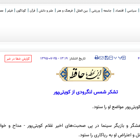
سیاسی
اقتصاد
جامعه
ورزشی
بین الملل
فرهنگ و هنر
علم و دانش
قرآن
گوناگون
فیلم
عصر 
کرها سراغ ب
_
‍‍‍ پ
پ
تاریخ انتشار:
۱۳:۱۹ - ۲۵-۰۷-۱۳۹۵
۴
‌گزارش خطا در خبر
تشکر شمس لنگرودی از کویتی‌پور
تی‌پور مواضع او را ستود.
هشگر و بازیگر سینما در پی صحبت‌های اخیر غلام کویتی‌پور - مداح و خوا
و اعتراض او به ریاکاری را ستود.