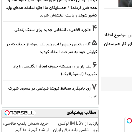
بزنیم؟ زمانی که خودمان غرق شدیم، کشور نابود شد و
همه ضرر کردند؟ / همسایگان ما اجازه ندادند عده‌ای وارد
کشور شوند و باعث اغتشاش شوند
4
«تجرد قطعی»، انتخابی جدید برای سبک زندگی
ین موضوع انتقاد
5
ی کار هنرمندان
آقای رئیس جمهور! این هم یک نمونه از حذف که در
گزارش خود به صراحت انتقاد کردید
6
یک بار برای همیشه حروف اضافه انگلیسی را یاد
بگیرید! (اینفوگرافیک)
7
زنِ بادیگارد محافظ نیوشا ضیغمی در مسجد شهرک
غرب
مطالب پیشنهادی
بازدید از IM LS7 لوکس
خرید شمش پلمپ طلاسی،
ترین شاسی بلند برقی ایران
از ۰.۵ گرم تا ۱۰ گرم