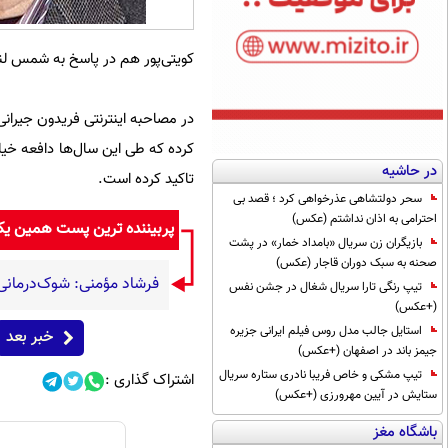
کویتی‌پور هم در پاسخ به شمس ل
در مصاحبه اینترنتی فریدون جیرانی 
کرده که طی این سال‌ها دافعه خیل
در حاشیه
تاکید کرده است.
سحر دولتشاهی عذرخواهی کرد ؛ قصد بی
احترامی به اذان نداشتم (عکس)
پربیننده ترین پست همین ی
بازیگران زن سریال «بامداد خمار» در پشت
صحنه به سبک دوران قاجار (عکس)
فرشاد مؤمنی: شوک‌درمانی، 
تیپ رنگی تارا سریال شغال در جشن نفس
(+عکس)
استایل جالب مدل روس فیلم ایرانی جزیره
خبر بعد
جیمز باند در اصفهان (+عکس)
تیپ مشکی و خاص فریبا نادری ستاره سریال
اشتراک گذاری :
ستایش در آیین مهرورزی (+عکس)
باشگاه مغز