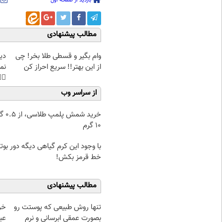
بازدید از صفحه اول
مطالب پیشنهادی
غت
وام بگیر و قسطی طلا بخر! چی
هی
از این بهتر!! سریع احراز کن
45%تخفیف
از سراسر وب
۰.۵ گرم تا
۱۰ گرم
جود این کرم گیاهی دیگه دور بوتاکس
خط قرمز بکش!
مطالب پیشنهادی
تنها روش طبیعی که پوستت رو
بصورت عمقی ابرسانی و نرم