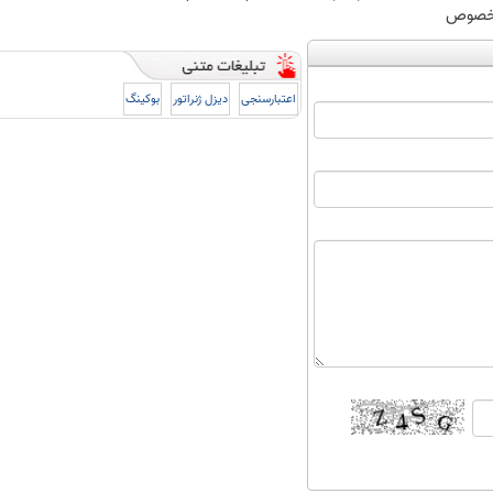
صوص
اعتبارسنجی
دیزل ژنراتور
بوکینگ