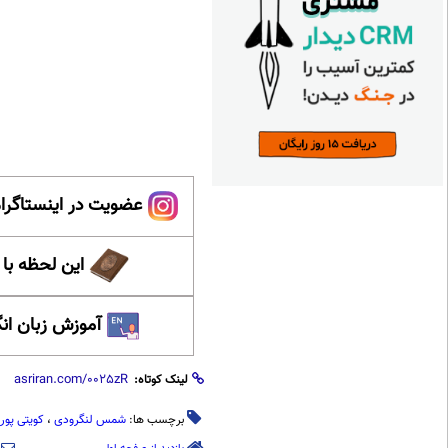
عضویت در اینستاگرام
این لحظه با
آموزش زبان ان
لینک کوتاه:
برچسب ها:
شمس لنگرودی
،
کویتی پور