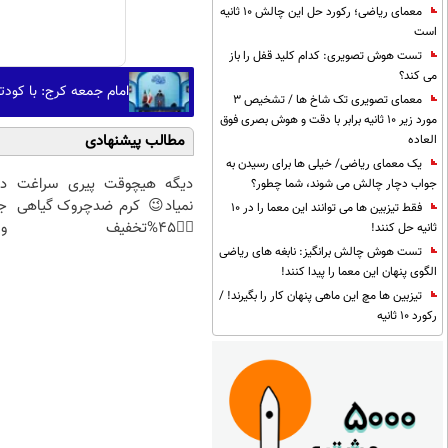
معمای ریاضی؛ رکورد حل این چالش 10 ثانیه
است
تست هوش تصویری: کدام کلید قفل را باز
می کند؟
امام جمعه کرج: با کودت
معمای تصویری تک شاخ ها / تشخیص 3
مورد زیر 10 ثانیه برابر با دقت و هوش بصری فوق
مطالب پیشنهادی
العاده
یک معمای ریاضی/ خیلی ها برای رسیدن به
دیگه هیچوقت پیری سراغت
د
جواب دچار چالش می شوند، شما چطور؟
نمیاد😉 کرم ضدچروک گیاهی
ج
فقط تیزبین ها می توانند این معما را در 10
👈🏻45%تخفیف
و 
ثانیه حل کنند!
تست هوش چالش برانگیز: نابغه های ریاضی
الگوی پنهان این معما را پیدا کنند!
تیزبین ها مچ این ماهی پنهان کار را بگیرند! /
رکورد 10 ثانیه