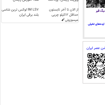
اقساطی😍
از الان تا آخر تابستون
IM LS7 لوکس ترین شاسی
 دیگ قیر
حداقل 12کیلو چربی
بلند برقی ایران
میسوزونی🧨
ایده‌های تخیلی
شن عصر ایران