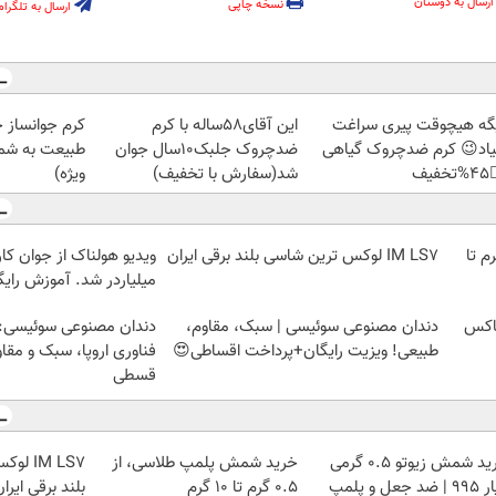
ارسال به دوستان
نسخه چاپی
ارسال به تلگرام
ز جلبک، هدیه
این آقای58ساله با کرم
دیگه هیچوقت پیری سرا
رید با تخفیف
ضدچروک جلبک10سال جوان
نمیاد😉 کرم ضدچروک گیا
ویژه)
شد(سفارش با تخفیف)
👈
 از جوان کارتن خوابی که
IM LS7 لوکس ترین شاسی بلند برقی ایران
خرید شمش پلمپ طلاسی، از 
لیاردر شد. آموزش رایگان
وعی سوئیسی: جدیدترین
دندان مصنوعی سوئیسی | سبک، مقاوم،
با و
ا، سبک و مقاوم | پرداخت
طبیعی! ویزیت رایگان+پرداخت اقساطی😍
قسطی
ن شاسی
خرید شمش پلمپ طلاسی، از
خرید شمش زیوتو ۰.۵ گرمی
لند برقی ایران
۰.۵ گرم تا ۱۰ گرم
عیار ۹۹۵ | ضد جعل و پلمپ