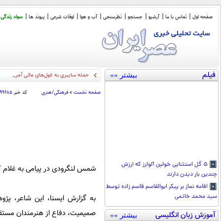
صفحه اول
تماس با ما
آرشیو
جستجو
نظرسنجی
آب و هوا
اوقات شرعی
پیوند ها
سواد زندگی
فیلم
بیشتر »»
حمله سایبری به غول‌های مالی آمریکا/ ه
صفحه نخست
»
فرهنگی/هنری
کد خبر
۹۹۶۸۵
۵ گل استثنایی خولین آلوارز که ارزش
شمس لنگرودی در پیامی به غلام کوی
چندین بار دیدن دارند
اقامه نماز بر پیکر ابوالقاسم قاسم زاده توسط
سید محمد خاتمی
به گزارش ایسنا، این شاعر، پژو
صمیمیت، دفاع از هنرمندان مستقل 
آموزش زبان انگلیسی
بیشتر »»