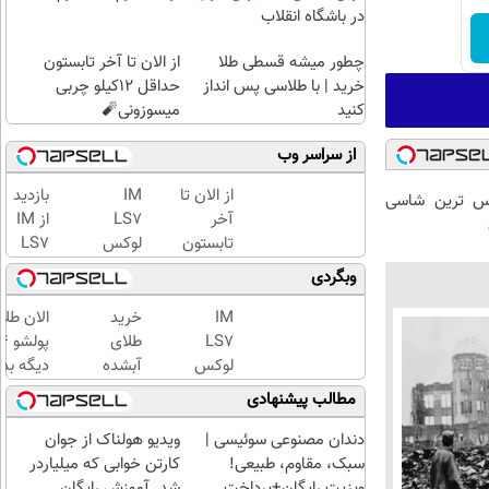
در باشگاه انقلاب
چطور میشه قسطی طلا
از الان تا آخر تابستون
خرید | با طلاسی پس انداز
حداقل 12کیلو چربی
کنید
میسوزونی🧨
از سراسر وب
از الان تا
IM
بازدید
 لوکس ترین شاسی
آخر
LS7
از IM
تابستون
لوکس
LS7
حداقل
ترین
لوکس
وبگردی
12کیلو
شاسی
ترین
چربی
بلند
شاسی
IM
خرید
الان طلا
میسوزونی
برقی
بلند
LS7
طلای
🧨
ایران
برقی
لوکس
آبشده
دیگه بده
ایران
ترین
حتی با
سرمایه‌گ
مطالب پیشنهادی
در
شاسی
۱۰۰هزارتومان
طلا با ا
باشگاه
بلند
بی‌بهره
دندان مصنوعی سوئیسی |
ویدیو هولناک از جوان
انقلاب
برقی
سبک، مقاوم، طبیعی!
کارتن خوابی که میلیاردر
ایران
ویزیت رایگان+پرداخت
شد. آموزش رایگان