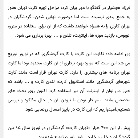
پیامک
سرگرمی
فرزاد هوشیار در گفتگو با مهر بیان کرد: مراحل تهیه کارت تهران هنوز
روانشناسی
فناوری
به جمع بندی نرسیده است اما درصورت نهایی شدن، گردشگران در
آشپزی
تهران کارتی را به همراه خواهند داشت که از آن برای استفاده در مترو،
گوناگون
اتوبوس، بازدید موزه ها، اینترنت، تلفن و ... بهره برداری می شود.
دانلود
حوادث
محیط زیست
وی ادامه داد: تفاوت این کارت با کارت گردشگری که در نوروز توزیع
سلامت
می شد این است که موارد بهره برداری از آن کارت محدود بود اما کارت
فرهنگی
تهران برنامه های بیشتری را دارد. کارت تهران قرار است مانند کارت
شهرهای گردشگری مانند استانبول کارت، لندن کارت و ... باشد که
بین الملل
حتی می توان از اینترنت آن نیز استفاده کرد. اکنون روی بحث های
اجتماعی
تخصصی مانند اسم دار بودن یا نبودن آن در حال مذاکره و بررسی
حیات وحش
هستیم.امیدواریم که این کارت در پاییز امسال رونمایی شود.
سیاست خارجی
پیش از این ۴۰۰ هزار «تهران کارت» گردشگری در نوروز سال ۹۵ بین
گردشگران داخلی و خارجی شهر تهران توزیع شده بود.