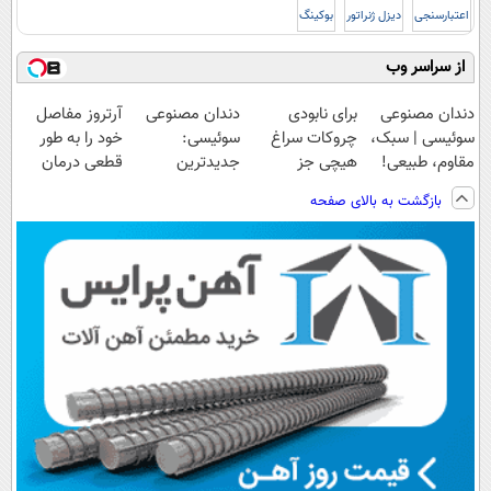
اعتبارسنجی
دیزل ژنراتور
بوکینگ
از سراسر وب
دندان مصنوعی
برای نابودی
دندان مصنوعی
آرتروز مفاصل
سوئیسی | سبک،
چروکات سراغ
سوئیسی:
خود را به طور
مقاوم، طبیعی!
هیچی جز
جدیدترین
قطعی درمان
ویزیت
جوانساز جلبک
فناوری اروپا،
کنید!
بازگشت به بالای صفحه
رایگان+پرداخت
نرو(تخفیف40%)
سبک و مقاوم |
◗پرسش‌نامه◖
اقساطی😍
پرداخت قسطی