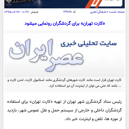
سیاسی
اقتصاد
صفحه نخست
»
فرهنگی/هنری
کد
۴۹۹۸۹۰
انتشار:
۱۱:۲۷ - ۲۶-۰۷-۱۳۹۵
جامعه
اقتصادی
«کارت تهران» برای گردشگران رونمایی می‎شود
ورزشی
اجتماعی
خودرو
بین الملل
حوادث
فرهنگ و هنر
سیاست خارجی
سلامت
علم و دانش
یک برش دانایی
قرآن
فناوری و It
محیط زیست
گوناگون
کارت تهران قرار است مانند کارت شهرهای گردشگری مانند استانبول کارت، لندن کارت و
علمی
سفر و تفریح
... باشد که حتی می توان از اینترنت آن نیز استفاده کرد.
فیلم
سرگرمی
اخبار کریپتو
عصر ایران 2
اقتصاد
باشگاه مغز
رئیس ستاد گردشگری شهر تهران از تهیه «کارت تهران» برای استفاده
آموزش زبان
خواندنی ها و دیدنی ها
گردشگران داخلی و خارجی از سیستم حمل و نقل عمومی شهر، بازدید
ورزش
مجله تصویری سلاح
از موزه ها، تلفن و اینترنت خبر داد.
داستان کوتاه
سیاست