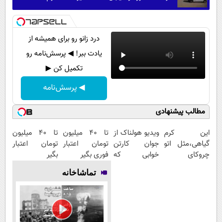
درد زانو رو برای همیشه از
یادت ببر! ◀ پرسش‌نامه رو
تکمیل کن ▶
◀ پرسش‌نامه
مطالب پیشنهادی
این کرم
ویدیو هولناک از
تا 40 میلیون
تا ۴۰ میلیون
گیاهی،مثل اتو
جوان کارتن
تومان اعتبار
تومان اعتبار
چروکای
خوابی که
فوری بگیر
بگیر
پوستتوصاف
میلیاردر شد.
تماشاخانه
میکنه!50%تخفیف
آموزش رایگان