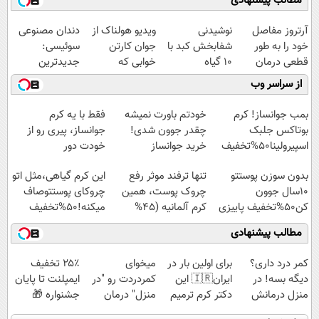
مطالب پیشنهادی
آرتروز مفاصل
نوشیدنی
ویدیو هولناک از
دندان مصنوعی
خود را به طور
شفابخش کبد با
جوان کارتن
سوئیسی:
قطعی درمان
10 گیاه
خوابی که
جدیدترین
کنید!
موثر(تخفیف تا
میلیاردر شد.
فناوری اروپا،
از سراسر وب
◗پرسش‌نامه◖
امشب)
آموزش رایگان
سبک و مقاوم |
پرداخت قسطی
بمب جوانساز! کرم
خودتم باورت نمیشه
فقط با یه کرم
بوتاکس جلبک
چقدر جوون شدی!
جوانساز، پیری رو از
اسپیرولینا50%تخفیف
خرید جوانساز
خودت دور
اسپیرولینا با تخفیف
کن(تخفیف50%)
بدون سوزن پوستتو
تنها ترفند موثر رفع
این کرم گیاهی،مثل اتو
ویژه
10سال جوون
چروک پوست، همین
چروکای پوستتوصاف
کن50%تخفیف پاییزی
کرم آلمانیه (45%
میکنه!50%تخفیف
تخفیف)
مطالب پیشنهادی
کمر درد داری؟
برای اولین بار در
میخوای
۲۵٪ تخفیف
دیگه بسه! در
ایران🇮🇷 این
کمردردت رو "در
ایمپلنت تا پایان
منزل درمانش
دکتر کرم ترمیم
منزل" درمان
جشنواره 🎁
کن
کننده 23 روزه
کنی؟ (◂فیلم +