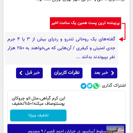
پربیننده ترین پست همین یک ساعت اخیر
گفته‌های یک روحانی تندرو و ردپای بیش از ۳ یا ۴ جرم
جدی امنیتی و کیفری / آن‌هایی که می‌خواهند به ۲۵۰ هزار
نفر بپیوندند بدانند ...
خبر بعد
نظرات کاربران
خبر قبل
اشتراک گذاری :
این کرم گیاهی،مثل اتو چروکای
پوستتوصاف میکنه!50%تخفیف
تخفیف ویژه!
سقوط آسانسور در خیابان احمد قصیر/ ۹ مصدوم