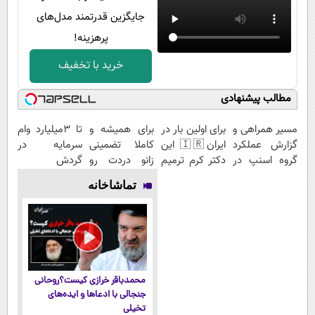
جایگزین قدرتمند مدل‌های
پرهزینه!
خرید با تخفیف
مطالب پیشنهادی
مسیر همراهی و
برای اولین بار در
برای همیشه و
تا 3میلیارد وام
گزارش عملکرد
ایران🇮🇷 این
کاملا تضمینی
سرمایه در
گروه اسنپ در
دکتر کرم ترمیم
زانو دردت رو
گردش
۱۴۰۴
کننده 23 روزه
درمان کن ◀
فروشندگان =>
تماشاخانه
ساخت!
پرسش نامه ▶
فروشگاهت رو
ثبت کن
محمدباقر خرازی کیست؟روحانی
جنجالی با ادعاها و ایده‌های
تخیلی