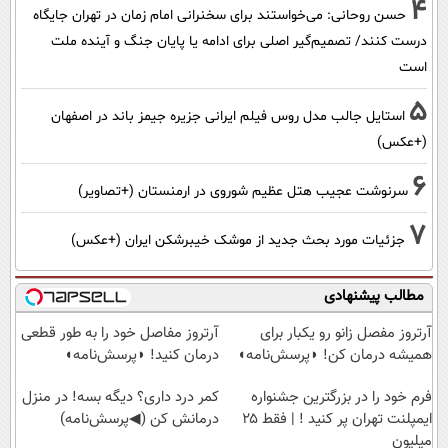
4
حسن روحانی: می‌خواستند برای سخنرانی امام زمان در تهران جایگاه
درست کنند/ تصمیم‌گیر اصلی برای ادامه یا پایان جنگ و آینده ملت
است
5
استایل جالب مدل روس فیلم ایرانی جزیره جیمز باند در اصفهان
(+عکس)
6
سرنوشت عجیب هتل عظیم شوروی در ارمنستان (+تصاویر)
7
جزئیات مورد بحث جدید از موشک خیبرشکن ایران (+عکس)
مطالب پیشنهادی
آرتروز مفصل زانو رو یکبار برای
آرتروز مفاصل خود را به طور قطعی
همیشه درمان کن! ◗پرسش‌نامه◖
درمان کنید! ◗پرسش‌نامه◖
فرم خود را در بزرگترین جشنواره
کمر درد داری؟ دیگه بسه! در منزل
ایمپلنت تهران پر کنید ! | فقط ۲۵
درمانش کن (◀پرسش‌نامه)
میلیون