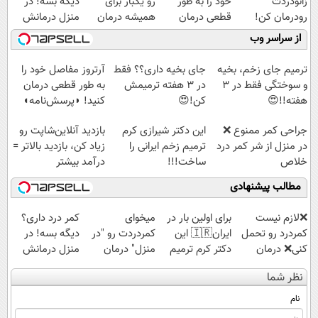
زانودردت
خود را به طور
رو یکبار برای
دیگه بسه! در
رودرمان کن!
قطعی درمان
همیشه درمان
منزل درمانش
(تکنولوژی آلمان)
کنید!
کن!
کن
از سراسر وب
◂پرسشنامه▸
◗پرسش‌نامه◖
◗پرسش‌نامه◖
(◀پرسش‌نامه)
ترمیم جای زخم، بخیه
جای بخیه داری؟؟ فقط
آرتروز مفاصل خود را
و سوختگی فقط در 3
در 3 هفته ترمیمش
به طور قطعی درمان
هفته!!😍
کن!😍
کنید! ◗پرسش‌نامه◖
جراحی کمر ممنوع ❌
این دکتر شیرازی کرم
بازدید آنلاین‌شاپت رو
در منزل از شر کمر درد
ترمیم زخم ایرانی را
زیاد کن، بازدید بالاتر =
خلاص
ساخت!!!
درآمد بیشتر
شوید◂پرسش‌نامه
مطالب پیشنهادی
❌لازم نیست
برای اولین بار در
میخوای
کمر درد داری؟
کمردرد رو تحمل
ایران🇮🇷 این
کمردردت رو "در
دیگه بسه! در
کنی❌ درمان
دکتر کرم ترمیم
منزل" درمان
منزل درمانش
بدون جراحی و
کننده 23 روزه
کنی؟ (◂فیلم +
کن
نظر شما
قرص
ساخت!
◂پرسش‌نامه)
(◀پرسش‌نامه)
(پرسشنامه)
نام