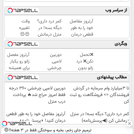
از سراسر وب
آرتروز مفاصل
کمر درد داری؟
وقت
خود را به طور
دیگه بسه! در
تغییره
قطعی درمان
منزل درمانش
😍😍
کنید!
کن
با 10
وبگردی
◗پرسش‌نامه◖
(◀پرسش‌نامه)
میلیون
و هر
❌تحمل
دوربین
آرتروز مفصل
بانک
نکن❌ درد
لامپی
زانو رو یکبار
مو،
زانو بدون
چرخشی
برای همیشه
موی
قرص
360
درمان کن!
مطالب پیشنهادی
طبیعی
درمان
درجه
◗پرسش‌نامه◖
بکار
میشه
فقط
تا 3میلیارد وام سرمایه در گردش
دوربین لامپی چرخشی 360 درجه
(پرسشنامه
امروز
فروشندگان => فروشگاهت رو ثبت
فقط امروز حراج شد🔥 پرداخت
رو پر کن)
حراج
کن
درب منزل
شد🔥
کمر درد داری؟ دیگه بسه! در منزل
پرداخت
آرتروز مفاصل خود را به طور قطعی
درمانش کن (◀پرسش‌نامه)
درب
درمان کنید! ◗پرسش‌نامه◖
منزل
ترمیم جای زخم، بخیه و سوختگی فقط در 3 هفته!!😍