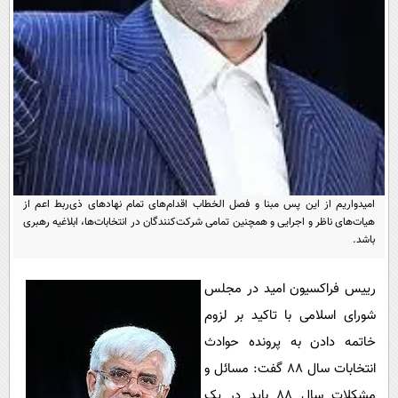
پیامک
سرگرمی
روانشناسی
فناوری
آشپزی
گوناگون
دانلود
حوادث
محیط زیست
سلامت
امیدواریم از این پس مبنا و فصل الخطاب اقدام‌های تمام نهادهای ذی‌ربط اعم از
فرهنگی
هیات‌های ناظر و اجرایی و همچنین تمامی شرکت‌کنندگان در انتخابات‌ها، ابلاغیه رهبری
بین الملل
باشد.
اجتماعی
رییس فراکسیون امید در مجلس
حیات وحش
شورای اسلامی با تاکید بر لزوم
سیاست خارجی
خاتمه دادن به پرونده حوادث
انتخابات سال ۸۸ گفت: مسائل و
مشکلات سال ۸۸ باید در یک