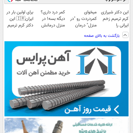
این دکتر شیرازی
میخوای
کمر درد داری؟
برای اولین بار در
کرم ترمیم زخم
کمردردت رو "در
دیگه بسه! در
ایران🇮🇷 این
ایرانی را
منزل" درمان
منزل درمانش
دکتر کرم ترمیم
ساخت!!!
کنی؟ (◂فیلم +
کن
کننده 23 روزه
بازگشت به بالای صفحه
◂پرسش‌نامه)
(◀پرسش‌نامه)
ساخت!