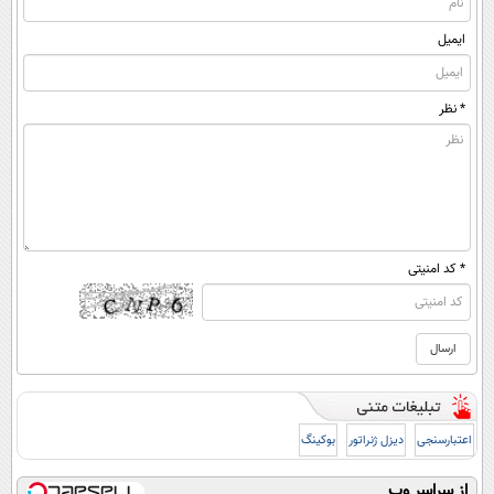
ایمیل
* نظر
* کد امنیتی
اعتبارسنجی
دیزل ژنراتور
بوکینگ
از سراسر وب