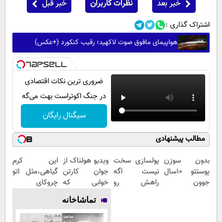
خبر بعد
نظرات کاربران
خبر قبل
اشتراک گذاری :
هواپیمای مافوق صوت لاکهید؛ رقیب کنکورد (+عکس)
ضروری ترین نکات اقتصادی
در جنگ اکوتراست بهت می‌گه
سیگنال رایگان
مطالب پیشنهادی
بدون سوزن
پولسازی سخت
ویدیو هولناک از
این کرم
پوستتو 10سال
نیست اگه
جوان کارتن
گیاهی،مثل اتو
جوون
راهش رو
خوابی که
چروکای
کن50%تخفیف
بدونی! " دوره
میلیاردر شد.
پوستتوصاف
تماشاخانه
پاییزی
رایگان "
آموزش رایگان
میکنه!50%تخفیف