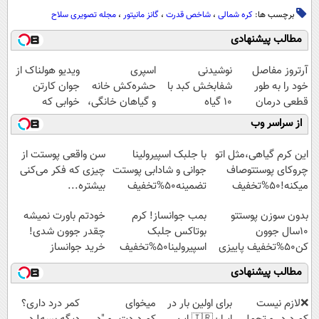
برچسب ها:
کره شمالی
،
شاخص قدرت
،
گانز مانیتور
،
مجله تصویری سلاح
مطالب پیشنهادی
آرتروز مفاصل
نوشیدنی
اسپری
ویدیو هولناک از
خود را به طور
شفابخش کبد با
حشره‌کش خانه
جوان کارتن
قطعی درمان
10 گیاه
و گیاهان خانگی،
خوابی که
کنید!
موثر(تخفیف تا
نابودکننده انواع
میلیاردر شد.
از سراسر وب
◗پرسش‌نامه◖
امشب)
حشرات خانگی و
آموزش رایگان
آفات
این کرم گیاهی،مثل اتو
با جلبک اسپیرولینا
سن واقعی پوستت از
چروکای پوستتوصاف
جوانی و شادابی پوستت
چیزی که فکر می‌کنی
میکنه!50%تخفیف
تضمینه50%تخفیف
بیشتره...
بدون سوزن پوستتو
بمب جوانساز! کرم
خودتم باورت نمیشه
10سال جوون
بوتاکس جلبک
چقدر جوون شدی!
کن50%تخفیف پاییزی
اسپیرولینا50%تخفیف
خرید جوانساز
اسپیرولینا با تخفیف
مطالب پیشنهادی
ویژه
❌لازم نیست
برای اولین بار در
میخوای
کمر درد داری؟