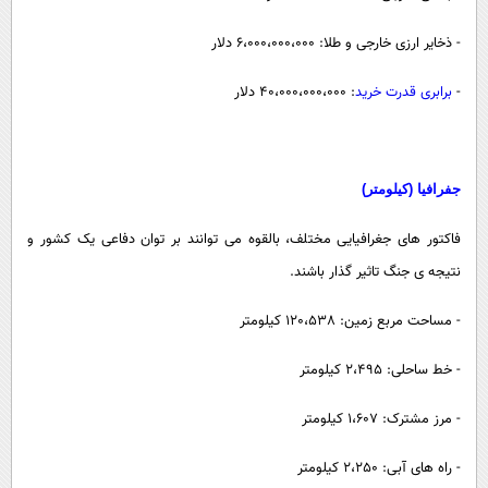
- ذخایر ارزی خارجی و طلا: 6،000،000،000 دلار
-
برابری قدرت خرید
: 40،000،000،000 دلار
جفرافیا (کیلومتر)
فاکتور های جغرافیایی مختلف، بالقوه می توانند بر توان دفاعی یک کشور و
نتیجه ی جنگ تاثیر گذار باشند.
- مساحت مربع زمین: 120،538 کیلومتر
- خط ساحلی: 2،495 کیلومتر
- مرز مشترک: 1،607 کیلومتر
- راه های آبی: 2،250 کیلومتر