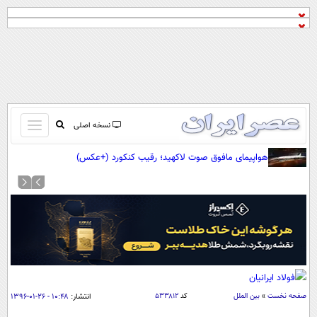
باز
نسخه اصلی
و
صفحه اول
هواپیمای مافوق صوت لاکهید؛ رقیب کنکورد (+عکس)
بسته
تماس با ما
کردن
آرشیو
منو
جستجو
نظرسنجی
آب و هوا
اوقات شرعی
پیوند ها
صفحه نخست
»
بین الملل
کد
۵۳۳۸۱۲
انتشار:
۱۰:۴۸ - ۲۶-۰۱-۱۳۹۶
سواد زندگی