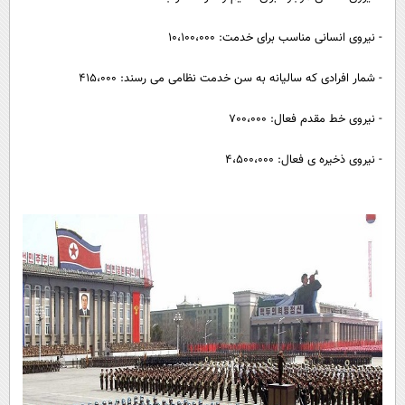
- نیروی انسانی مناسب برای خدمت: 10،100،000
- شمار افرادی که سالیانه به سن خدمت نظامی می رسند: 415،000
- نیروی خط مقدم فعال: 700،000
- نیروی ذخیره ی فعال: 4،500،000