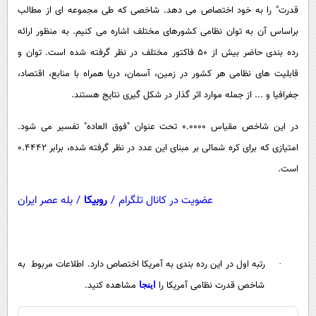
پیامک
سرگرمی
قدرت" را به خود اختصاص می دهد. شاخصی که طی مجموعه ای از مطالب
براساس آن به توان نظامی کشورهای مختلف اشاره می کنیم. به منظور ارائه
روانشناسی
فناوری
رده بندی حاضر بیش از 50 فاکتور مختلف در نظر گرفته شده است. توان و
آشپزی
گوناگون
قابلیت های نظامی هر کشور در زمین، آسمان، دریا همراه با منابع، اقتصاد،
دانلود
حوادث
جغرافیا و ... از جمله موارد اثر گذار در شکل گیری نتایج هستند.
محیط زیست
در این شاخص مقیاس 0.0000 تحت عنوان "فوق العاده" تفسیر می شود.
سلامت
امتیازی که برای کره شمالی بر مبنای این عدد در نظر گرفته شده، برابر 0.4442
فرهنگی
است.
بین الملل
عضویت در کانال تلگرام
/
روبیکا
/
بله عصر ایران
اجتماعی
حیات وحش
رتبه اول در این رده بندی به آمریکا اختصاص دارد. اطلاعات مربوط به
·
سیاست خارجی
شاخص قدرت نظامی آمریکا را
مشاهده کنید.
اینجا