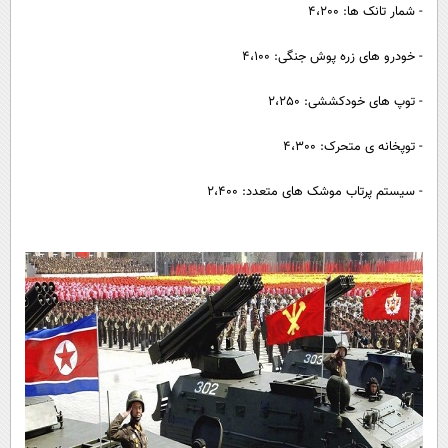
- شمار تانک ها: 4،200
- خودرو های زره پوش جنگی: 4،100
- توپ های خودکششی: 2،250
- توپخانه ی متحرک: 4،300
- سیستم پرتاب موشک های متعدد: 2،400