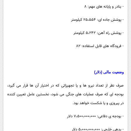
- بنادر و پایانه های مهم: 8
- پوشش جاده ای: 25،554 کیلومتر
- پوشش راه آهن: 5،242 کیلومتر
- فرودگاه های قابل استفاده: 82
وضعیت مالی (دلار)
صرف نظر از تعداد نیرو ها و یا تجهیزاتی که در اختیار آن ها قرار می گیرد،
بودجه ای که صرف عملیات های جنگی می شود، نخستین عامل تعیین کننده
در پیروزی و یا شکست خواهد بود.
- بودجه ی دفاعی: 7،500،000،000 دلار
- بدهی خارجی: 5،000،000،000 دلار