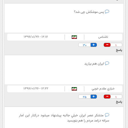
پس موشکش چی شد؟
ناشناس
۱۲:۱۶ - ۱۳۹۶/۰۱/۲۶
30
1
پاسخ
ایران هم بیارید
خبازي مقدم خويي
۱۲:۲۲ - ۱۳۹۶/۰۱/۲۶
25
1
پاسخ
متشكر عصر ايران خيلي جالبه پيشنهاد ميشود دركنار اين امار
سرانه درامد مردم را هم بنويسيد