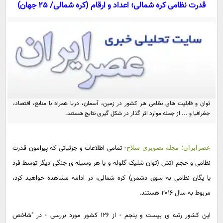
سیاسی
قدرت نظامی کره شمالی؛ اعداد و ارقام (کره شمالی/ 25 جهان)
اقتصاد
جامعه
اقتصادی
ورزشی
اجتماعی
خودرو
بین الملل
حوادث
فرهنگ و هنر
سیاست خارجی
سلامت
توان و قابلیت های نظامی هر کشور در زمین، آسمان، دریا همراه با منابع، اقتصاد،
علم و دانش
یک برش دانایی
جغرافیا و ... از جمله موارد اثر گذار در شکل گیری نتایج هستند.
قرآن
فناوری و It
محیط زیست
گوناگون
علمی
سفر و تفریح
- تمامی اطلاعات و جزئیاتی که پیرامون قدرت
عصرایران؛ مجله تصویری سلاح
فیلم
سرگرمی
اخبار کریپتو
نظامی و حجم آتش (توان شلیک گلوله و یا هر وسیله ی جنگی دیگر توسط فرد
عصر ایران 2
اقتصاد
باشگاه مغز
یا یگان نظامی به سوی دشمن) کره شمالی، در ادامه مشاهده خواهید کرد،
آموزش زبان
خواندنی ها و دیدنی ها
ورزش
مربوط به سال 2016 هستند.
مجله تصویری سلاح
داستان کوتاه
سیاست
این کشور رتبه ی بیست و پنجم - از 126 کشور مورد بررسی - در "شاخص