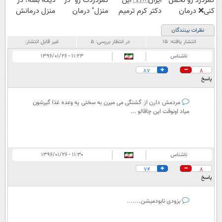
کمردرد رو تحمل
ایران🇮🇷 این
کمردردت رو "در
دیگه بسه! در
کنی❌ درمان
دکتر کرم ترمیم
منزل" درمان
منزل درمانش
بدون جراحی و
کننده 23 روزه
کنی؟ (◂فیلم +
کن
نظرات بینندگان
قرص
ساخت!
◂پرسش‌نامه)
(◀پرسش‌نامه)
انتشار یافته:
۱۵
در انتظار بررسی:
۵
غیر قابل انتشار:
(پرسشنامه)
ناشناس
۱۱:۲۳ - ۱۳۹۶/۰۱/۲۶
87
8
پاسخ
مردمش دارن از گشنگی می میرن به سختی یه وعده غذا گیرشون
میاد اونوقت این چاقالو ...
ناشناس
۱۱:۳۰ - ۱۳۹۶/۰۱/۲۶
74
8
پاسخ
بزودی نابودمیشن.......