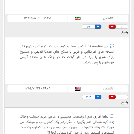
ناشناس
۱۳:۳۵ - ۱۳۹۶/۰۱/۲۶
31
2
پاسخ
این مقایسه فقط کمی است و کیفی نیست. کیفیت و برتری فنی
اسلحه های آمریکایی و غربی با سلاح های عمدتا قدیمی و منسوخ
بلوک شرق را باید در نظر گرفت که در جنگ های متعدد آزمون
خودشون را پس دادند.
ناشناس
۱۴:۰۵ - ۱۳۹۶/۰۱/۲۶
33
2
پاسخ
لطفا آماری هم ازوضعیت معیشتی و رفاهی مردم بدبخت و فلک
زده کره شمالی هم بگویید . مگرمردم یک کشوربمب و موشک می
خورند ؟؟؟ رفاه کشورهایی چون مردم سوییس و نروژ کجاو و وضعیت
کشورهای استعمارزده ای چون کره شمالی کجا ؟؟