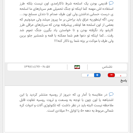
قدیمی بودن یک اسلحه شرط ناکارامدی اون نیست بلکه طرز
استفاده اش مهمه کما اینکه تو جنگ تحمیلی هم سربازهای ما اسلحه
ی درست حسابی نداشتن ولی اون طرف صدام تا دندان مسلح بود...
پس اگه اینطوریه عراق باید براحتی بر ما پیروز میشد ولی میدونیم که
بعضی از اون اسلحه ها اونقدر پیشرفته بودن که سربازهای عراقی طرز
کارشو یاد نگرفته بودن و تا خواستن یاد بگیرن جنگ تموم شد
رفت.‌‌..کما اینکه تو دعوا هم شما ممکنه با قمه و شمشیر جلو برین
ولی طرف با موکت بر بزنه شما رو ناکار کنه!!!
ناشناس
۲۰:۵۷ - ۱۳۹۶/۰۱/۲۶
2
0
پاسخ
در مقایسه با آمار ی که دیروز از روسیه منتشر کردید یا این
اشتباهه یا اون چون با توجه به وسعت و ثروت روسیه تفاوت قابل
ملاحظه نیست البته باید در نظر داشت که تکنولوژی آلات و ادوات کره
شمالی مربوط به دهه 50 یا اوایل 60 میلادی است.