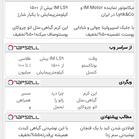
نیکاموتور نماینده IM Motor و
IM LS9 بیش از 1500
Lynk&Co در ایران
کیلومترپیمایش با یکبار شارژ
با جلبک اسپیرولینا جوانی و شادابی
این کرم گیاهی،مثل اتو چروکای
پوستت تضمینه50%تخفیف
پوستتوصاف میکنه!50%تخفیف
از سراسر وب
وقت
IM LS9 بیش
طلاسی
بوتاکستو
از 1500
| تا 100
کنسل
کیلومترپیمایش
میلیون
کن!(ضد
با یکبار شارژ
وام
وبگردی
چروک
آنی
طبیعی/
خرید
این کرم
چرا درد
مسیر
بدون
طلا💰
گیاهی،مثل
زانو را
همراهی
عوارض)
ثبت
اتو چروکای
تحمل
و
نام
پوستتوصاف
می‌کنی؟
گزارش
مطالب پیشنهادی
کن!
میکنه!50%تخفیف
خیلی
عملکرد
ساده
گروه
فولادی شدن کبد با یک فنجان
با این نوشیدنی گیاهی کبدت
درمنزل
اسنپ
نوشیدنی سم زدا
همیشه پرقدرته55%تخفیف