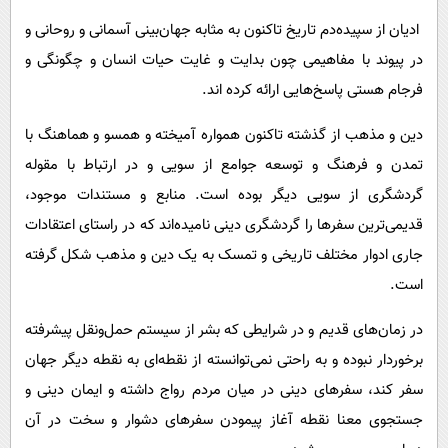
پیامک
سرگرمی
ادیان از سپیده‌دم تاریخ تاکنون به مثابه جهان‌بینی آسمانی و روحانی و
روانشناسی
فناوری
در پیوند با مفاهیمی چون بدایت و غایت حیات انسان و چگونگی و
آشپزی
گوناگون
فرجام هستی پاسخ‌هایی ارائه كرده اند.
دانلود
حوادث
دین و مذهب از گذشته تاکنون همواره آمیخته و همسو و هماهنگ با
محیط زیست
تمدن و فرهنگ و توسعه جوامع از سویی و در ارتباط با مقوله
گردشگری از سویی دیگر بوده است. منابع و مستندات موجود،
سلامت
قدیمی‌ترین سفرها را گردشگری دینی نامیده‌اند که در راستای اعتقادات
فرهنگی
جاری ادوار مختلف تاریخی و تمسک به یک دین و مذهب شکل گرفته
بین الملل
است.
اجتماعی
در زمان‌های قدیم و در شرایطی که بشر از سیستم حمل‌و‌‌نقل پیشرفته
حیات وحش
برخوردار نبوده و به راحتی نمی‌توانسته از نقطه‌ای به نقطه دیگر جهان
سیاست خارجی
سفر کند، سفرهای دینی در میان مردم رواج داشته و ایمان دینی و
جستجوی معنا نقطه آغاز پیمودن سفرهای دشوار و سخت در آن