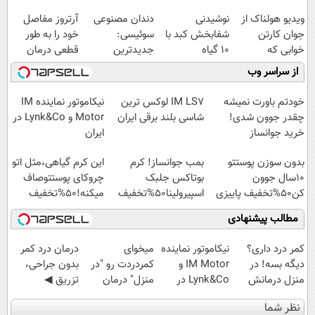
ویدیو هولناک از
نوشیدنی
دندان مصنوعی
آرتروز مفاصل
جوان کارتن
شفابخش کبد با
سوئیسی:
خود را به طور
خوابی که
10 گیاه
جدیدترین
قطعی درمان
میلیاردر شد.
موثر(تخفیف تا
فناوری اروپا،
کنید!
از سراسر وب
آموزش رایگان
امشب)
سبک و مقاوم |
◗پرسش‌نامه◖
پرداخت قسطی
خودتم باورت نمیشه
IM LS7 لوکس ترین
نیکاموتور نماینده IM
چقدر جوون شدی!
شاسی بلند برقی ایران
Motor و Lynk&Co در
خرید جوانساز
ایران
اسپیرولینا با تخفیف
بدون سوزن پوستتو
بمب جوانساز! کرم
این کرم گیاهی،مثل اتو
ویژه
10سال جوون
بوتاکس جلبک
چروکای پوستتوصاف
کن50%تخفیف پاییزی
اسپیرولینا50%تخفیف
میکنه!50%تخفیف
مطالب پیشنهادی
کمر درد داری؟
نیکاموتور نماینده
میخوای
درمان درد کمر
دیگه بسه! در
IM Motor و
کمردردت رو "در
بدون جراحی،
منزل درمانش
Lynk&Co در
منزل" درمان
تزریق ◀
کن
ایران
کنی؟ (◂فیلم +
پرسش‌نامه رو پر
نظر شما
(◀پرسش‌نامه)
◂پرسش‌نامه)
کن ▶