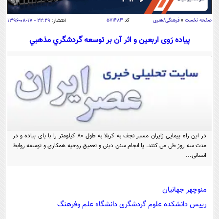
سیاسی
اقتصاد
صفحه نخست
»
فرهنگی/هنری
کد
۵۷۱۴۸۳
انتشار:
۲۲:۲۹ - ۱۷-۰۸-۱۳۹۶
جامعه
اقتصادی
پياده رَوی اربعين و اثر آن بر توسعه گردشگري مذهبي
ورزشی
اجتماعی
خودرو
بین الملل
حوادث
فرهنگ و هنر
سیاست خارجی
سلامت
علم و دانش
یک برش دانایی
قرآن
فناوری و It
محیط زیست
گوناگون
در این راه پیمایی زایران مسیر نجف به کربلا به طول 80 کیلومتر را با پای پیاده و در
علمی
سفر و تفریح
مدت سه روز طی می کنند. یا انجام سنن دینی و تعمیق روحیه همکاری و توسعه روابط
فیلم
سرگرمی
انسانی...
اخبار کریپتو
عصر ایران 2
اقتصاد
باشگاه مغز
آموزش زبان
خواندنی ها و دیدنی ها
ورزش
منوچهر جهانیان
مجله تصویری سلاح
رییس دانشکده علوم گردشگری دانشگاه علم وفرهنگ
داستان کوتاه
سیاست