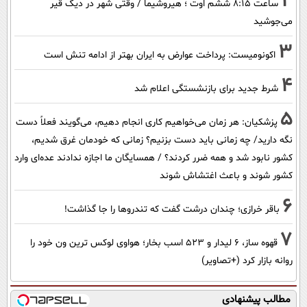
2
ساعت ۸:۱۵ ششم اوت ؛ هیروشیما / وقتی شهر در دیگ قیر
می‌جوشید
3
اکونومیست: پرداخت عوارض به ایران بهتر از ادامه تنش است
4
شرط جدید برای بازنشستگی اعلام شد
5
پزشکیان: هر زمان می‌خواهیم کاری انجام دهیم، می‌گویند فعلاً دست
نگه دارید/ چه زمانی باید دست بزنیم؟ زمانی که خودمان غرق شدیم،
کشور نابود شد و همه ضرر کردند؟ / همسایگان ما اجازه ندادند عده‌ای وارد
کشور شوند و باعث اغتشاش شوند
6
باقر خرازی؛ چندان درشت گفت که تندروها را جا گذاشت!
7
قهوه ساز، 6 لیدار و 523 اسب بخار؛ هواوی لوکس ترین ون خود را
روانه بازار کرد (+تصاویر)
مطالب پیشنهادی