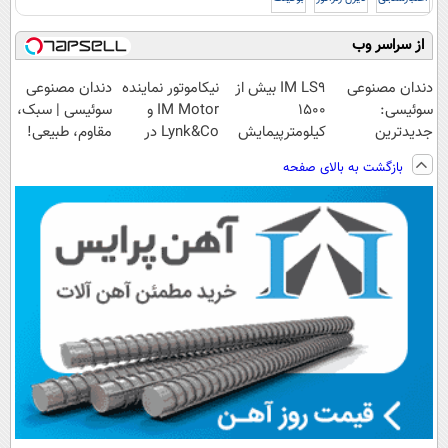
از سراسر وب
دندان مصنوعی
IM LS9 بیش از
نیکاموتور نماینده
دندان مصنوعی
سوئیسی:
1500
IM Motor و
سوئیسی | سبک،
جدیدترین
کیلومترپیمایش
Lynk&Co در
مقاوم، طبیعی!
فناوری اروپا،
با یکبار شارژ
ایران
ویزیت
بازگشت به بالای صفحه
سبک و مقاوم |
رایگان+پرداخت
پرداخت قسطی
اقساطی😍