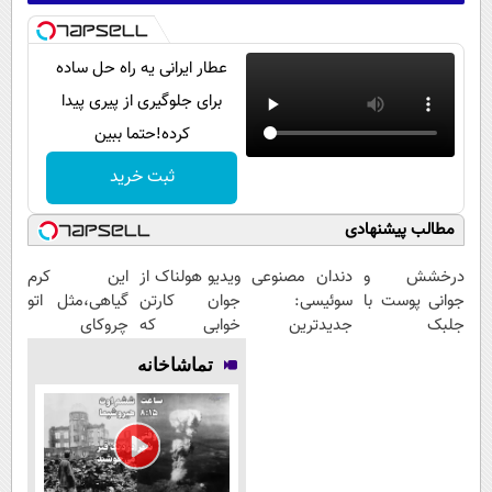
است
عطار ایرانی یه راه حل ساده
برای جلوگیری از پیری پیدا
کرده!حتما ببین
ثبت خرید
مطالب پیشنهادی
درخشش و
دندان مصنوعی
ویدیو هولناک از
این کرم
جوانی پوست با
سوئیسی:
جوان کارتن
گیاهی،مثل اتو
جلبک
جدیدترین
خوابی که
چروکای
اسپیرولینا! خرید
فناوری اروپا،
میلیاردر شد.
پوستتوصاف
تماشاخانه
محصول با
سبک و مقاوم |
آموزش رایگان
میکنه!50%تخفیف
تخفیف ویژه
پرداخت قسطی