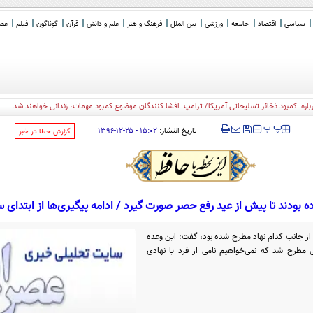
سیاسی
اقتصاد
جامعه
ورزشی
بین الملل
فرهنگ و هنر
علم و دانش
قرآن
گوناگون
فیلم
عصر 
ره کمبود ذخائر تسلیحاتی آمریکا/ ترامپ: افشا کنندگان موضوع کمبود مهمات، زندانی خواهند شد
‍‍‍ پ
پ
تاریخ انتشار:
۱۵:۰۲ - ۲۵-۱۲-۱۳۹۶
‌گزارش خطا در خبر
بودند تا پیش از عید رفع حصر صورت گیرد / ادامه پیگیری‌ها از ابتدای س
ز جانب کدام نهاد مطرح شده بود، گفت: این وعده
ی مطرح شد که نمی‌خواهیم نامی از فرد یا نهادی