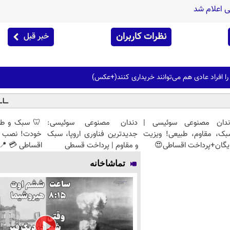
 اعلام شد
نظرات کاربران
خبر قبل
را افراد عادی هم می‌توانند خریداری کنند(+عکس)
ندان مصنوعی سوئیسی |
دندان مصنوعی سوئیسی:
🦷 سبک و طبی
بک، مقاوم، طبیعی! ویزیت
جدیدترین فناوری اروپا، سبک
خودت! نصب آ
یگان+پرداخت اقساطی😍
و مقاوم | پرداخت قسطی
اقساطی 💳 📍 
تماشاخانه