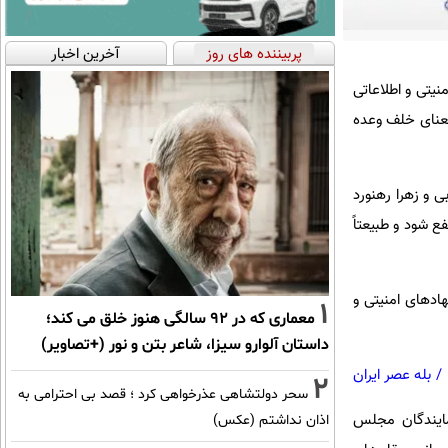
پربیننده های روز
آخرین اخبار
یتی و اطلاعاتی
معنای خلف وعده
 و زهرا رهنورد
ع شود و طبیعتاً
ادهای امنیتی و
1
معماری که در 92 سالگی هنوز خلق می کند؛
داستان آلوارو سیزا، شاعر بتن و نور (+تصاویر)
/
بله عصر ایران
2
سحر دولتشاهی عذرخواهی کرد ؛ قصد بی احترامی به
مایندگان مجلس
اذان نداشتم (عکس)