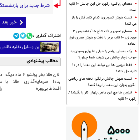
معمای ریاضی؛ رکورد حل این چالش 10 ثانیه
شرط جدید برای بازنشستگی
است
تست هوش تصویری: کدام کلید قفل را باز
خبر بعد
می کند؟
معمای تصویری تک شاخ ها / تشخیص 3
اشتراک گذاری :
مورد زیر 10 ثانیه برابر با دقت و هوش بصری فوق
العاده
این وسایل نقلیه نظامی 
یک معمای ریاضی/ خیلی ها برای رسیدن به
جواب دچار چالش می شوند، شما چطور؟
مطالب پیشنهادی
فقط تیزبین ها می توانند این معما را در 10
ثانیه حل کنند!
الان طلا بخر پولشو 4 ماه دیگه
د
تست هوش چالش برانگیز: نابغه های ریاضی
بده! سرمایه‌گذاری طلا با
س
الگوی پنهان این معما را پیدا کنند!
اقساط بی‌بهره
را
تیزبین ها مچ این ماهی پنهان کار را بگیرند! /
رکورد 10 ثانیه