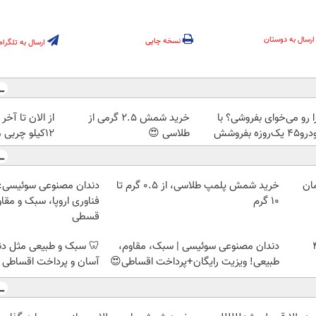
ارسال به دوستان
نسخه چاپی
ارسال به تلگرام
ا رو می‌خوای بفروشی؟ با
خرید شمش 2.5 گرمی از
از الان تا آخ
یک‌روزه بفروشش
طلاسی 😍
12کیلو چربی میسوزونی🧨
خرید شمش پلمپ طلاسی، از ۰.۵ گرم تا
دندان مصنوعی سوئیسی:
۱۰ گرم
فناوری اروپا، سبک و مقا
قسطی
ا خودرو۴۵
دندان مصنوعی سوئیسی | سبک، مقاوم،
🦷 سبک و طبیعی مثل د
طبیعی! ویزیت رایگان+پرداخت اقساطی😍
آسان و پرداخت اقساطی 