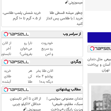
میسوزونی🧨
چطور میشه قسطی طلا
خرید شمش پلمپ طلاسی،
خرید | با طلاسی پس انداز
از ۰.۵ گرم تا ۱۰ گرم
کنید
از سراسر وب
خودروت
تارا رو
از الان تا
رو سریع
می‌خوای
آخر
و امن
بفروشی؟
تابستون
عی مثل دندان
بفروش
با
حداقل
وبگردی
سان و پرداخت
🚘 تنها
خودرو۴۵
12کیلو
تهران
با یک
یک‌روزه
چربی
الان طلا بخر
هر
خرید
بار
بفروشش
میسوزون
پولشو 4 ماه
کی
طلای
مراجعه
🧨
دیگه بده!
طلا
آبشده
👇
سرمایه‌گذاری
داره،
حتی با
مطالب پیشنهادی
طلا با اقساط
غم
۱۰۰هزارتومان
بی‌بهره
نداره!
دندان مصنوعی سوئیسی |
از الان تا آخر تابستون
😊💎
سبک، مقاوم، طبیعی!
حداقل 12کیلو چربی
(خرید
ویزیت رایگان+پرداخت
میسوزونی🧨