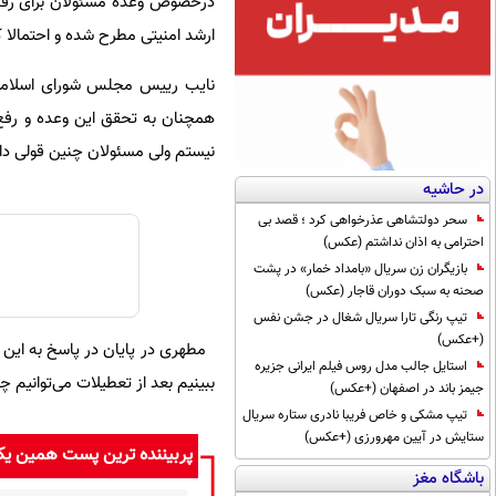
درخصوص وعده مسئولان برای رفع 
ارشد امنیتی مطرح شده و احتمالا کس
نایب رییس مجلس شورای اسلامی در
همچنان به تحقق این وعده و رفع 
نیستم ولی مسئولان چنین قولی داده
در حاشیه
سحر دولتشاهی عذرخواهی کرد ؛ قصد بی
احترامی به اذان نداشتم (عکس)
بازیگران زن سریال «بامداد خمار» در پشت
صحنه به سبک دوران قاجار (عکس)
تیپ رنگی تارا سریال شغال در جشن نفس
(+عکس)
مطهری در پایان در پاسخ به این 
استایل جالب مدل روس فیلم ایرانی جزیره
ببینیم بعد از تعطیلات می‌توانیم چ
جیمز باند در اصفهان (+عکس)
تیپ مشکی و خاص فریبا نادری ستاره سریال
ستایش در آیین مهرورزی (+عکس)
پربیننده ترین پست همین ی
باشگاه مغز