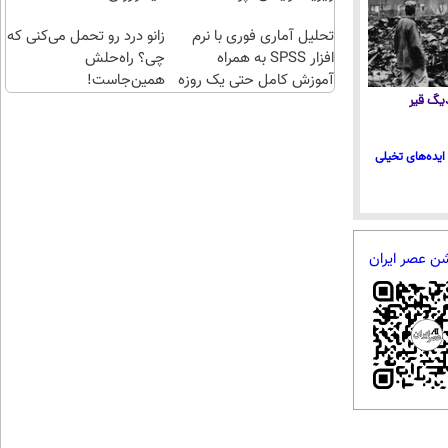
طلا با
اقساطی😍
تحلیل آماری فوری با نرم
چند
زانو درد رو تحمل می‌کنی که
افزار SPSS به همراه
کلیک)
چی؟ راه‌حلش
آموزش کامل حتی یک روزه
همین‌جاست!
!!
 دیگ قیر
ایده‌های تخیلی
شن عصر ایران