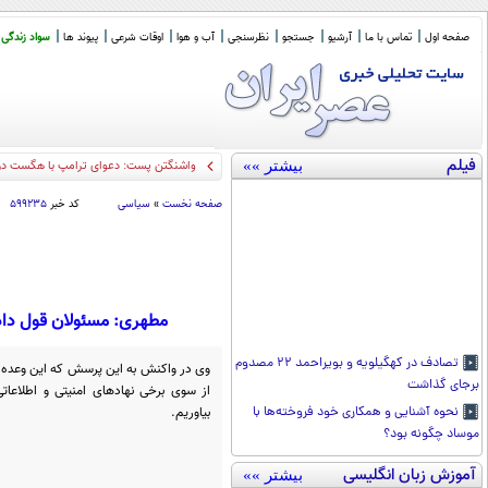
صفحه اول
تماس با ما
آرشیو
جستجو
نظرسنجی
آب و هوا
اوقات شرعی
پیوند ها
سواد زندگی
فیلم
بیشتر »»
واشنگتن پست: دعوای ترامپ با هگست دربا
صفحه نخست
»
سیاسی
کد خبر
۵۹۹۲۳۵
مطهری: مسئولان قول داده 
تصادف در کهگیلویه و بویراحمد ۲۲ مصدوم
وی در واکنش به این پرسش که این وعده ا
برجای گذاشت
از سوی برخی نهادهای امنیتی و اطلاعات
بیاوریم.
نحوه آشنایی و همکاری خود فروخته‌ها با
موساد چگونه بود؟
آموزش زبان انگلیسی
بیشتر »»