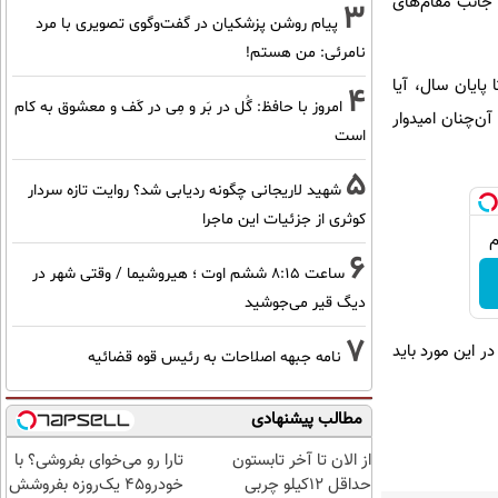
 جانب مقام‌های
3
پیام روشن پزشکیان در گفت‌و‌گوی تصویری با مرد
نامرئی: من هستم!
پایان سال، آیا
4
امروز با حافظ: گُل در بَر و مِی در کَف و معشوق به کام
ن‌چنان امیدوار
است
5
شهید لاریجانی چگونه ردیابی شد؟ روایت تازه سردار
کوثری از جزئیات این ماجرا
6
ساعت ۸:۱۵ ششم اوت ؛ هیروشیما / وقتی شهر در
دیگ قیر می‌جوشید
7
 این مورد باید
نامه جبهه اصلاحات به رئیس قوه قضائیه
مطالب پیشنهادی
از الان تا آخر تابستون
تارا رو می‌خوای بفروشی؟ با
حداقل 12کیلو چربی
خودرو۴۵ یک‌روزه بفروشش