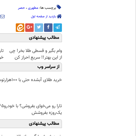
برچسب ها:
مطهری
،
حصر
بازدید از صفحه اول
مطالب پیشنهادی
وام بگیر و قسطی طلا بخر! چی
تار
از این بهتر!! سریع احراز کن
خودرو۴۵ 
از سراسر وب
خرید طلای آبشده حتی با ۱۰۰هزارتومان
تارا رو می‌خوای بفروشی؟ ب
یک‌روزه بفروشش
مطالب پیشنهادی