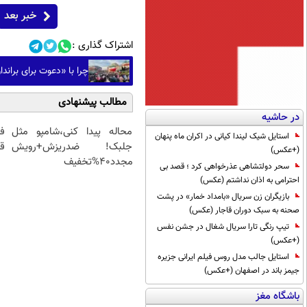
خبر بعد
اشتراک گذاری :
چرا با «دعوت برای بران
مطالب پیشنهادی
در حاشیه
محاله پیدا کنی،شامپو مثل
ف
استایل شیک لیندا کیانی در اکران ماه پنهان
جلبک! ضدریزش+رویش
قی
(+عکس)
مجدد40%تخفیف
سحر دولتشاهی عذرخواهی کرد ؛ قصد بی
احترامی به اذان نداشتم (عکس)
بازیگران زن سریال «بامداد خمار» در پشت
صحنه به سبک دوران قاجار (عکس)
تیپ رنگی تارا سریال شغال در جشن نفس
(+عکس)
استایل جالب مدل روس فیلم ایرانی جزیره
جیمز باند در اصفهان (+عکس)
باشگاه مغز