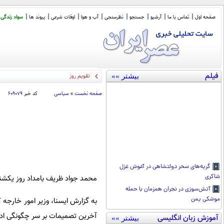
صفحه اول
تماس با ما
آرشیو
جستجو
نظرسنجی
آب و هوا
اوقات شرعی
پیوند ها
سواد زندگی
فیلم
بیشتر »»
تقویم روز
صفحه نخست
»
سیاسی
کد خبر
۶۰۹۰۷۹
گریه‌های سحر دولتشاهی در آغوش غزل
شاکری
محمد جواد ظریف بامداد روز یکشنب
آتش‌سوزی در نجران همزمان با حمله
موشکی یمن
به گزارش ایسنا، وزیر امور خارجه 
آخرین تصمیمات بر سر چگونگی ادام
آموزش زبان انگلیسی
بیشتر »»