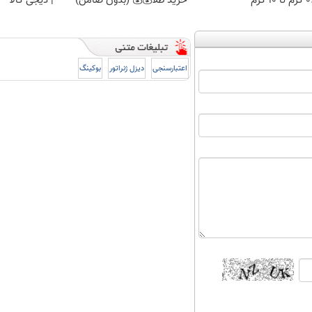
 ۱۰ گرم
خرید طلا💰💰 (بدون ضامن)
| دیجی کالا
اعتبارسنجی
دیزل ژنراتور
بوکینگ