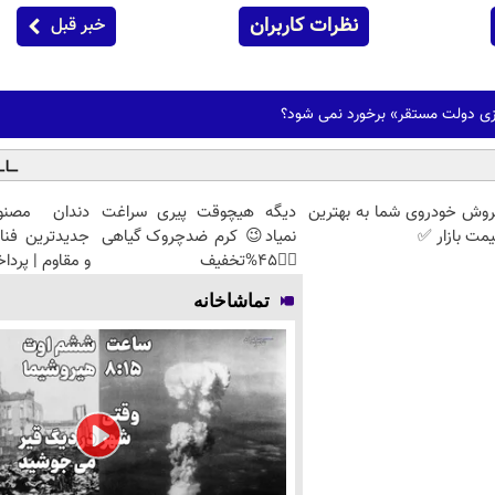
نظرات کاربران
خبر قبل
دازی دولت مستقر» برخورد نمی شود؟
روش خودروی شما به بهترین
دیگه هیچوقت پیری سراغت
دندان مصنو
مت بازار ✅
نمیاد😉 کرم ضدچروک گیاهی
جدیدترین فنا
👈🏻45%تخفیف
و مقاوم | پرد
تماشاخانه