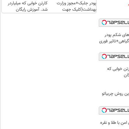
پودر جلبک+مجوز وزارت
کارتن خوابی که میلیاردر
بهداشت(کلیک جهت
شد. آموزش رایگان
سفارش)
ای شکم پودر
یاهی+تاثیر فوری
رتن خوابی که
ان
ین روش چربیاتو
من با طلا و نقره