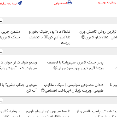
ارسال به دوستان
نسخه چاپی
ارسال به تلگرام
ثرترین روش کاهش وزن
فقط2ماه❗ پودرجلبک بخور و
دشمن چربی ه
5تا۷کیلو لاغری😍
تا8کیلو کم کن👌🏻 با تخفیف
جلبک لاغری!گ
ویژه🔥
پودر جلبک لاغری اسپیرولینا با تخفیف
ویدیو هولناک از جوان کا
ویژه! قوی ترین چربیسوز جهان😊
میلیاردر شد. آموزش رایگ
لمپ طلاسی، از ۰.۵ گرم تا
دندان مصنوعی سوئیسی | سبک، مقاوم،
میخوای جذاب باشی؟ یا ا
طبیعی! ویزیت رایگان+پرداخت اقساطی😍
آب کن
ید شمش پلمپ طلاسی، از
تا 100 میلیون تومان وام فوری
سرمایه گذاری ا