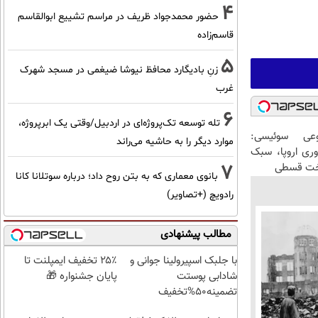
4
حضور محمدجواد ظریف در مراسم تشییع ابوالقاسم
قاسم‌زاده
5
زنِ بادیگارد محافظ نیوشا ضیغمی در مسجد شهرک
غرب
6
تله توسعه تک‌پروژه‌ای در اردبیل/وقتی یک ابرپروژه،
عی سوئیسی:
موارد دیگر را به حاشیه می‌راند
وری اروپا، سبک
7
اخت قسطی
بانوی معماری که به بتن روح داد؛ درباره سوتلانا کانا
رادویچ (+تصاویر)
مطالب پیشنهادی
با جلبک اسپیرولینا جوانی و
۲۵٪ تخفیف ایمپلنت تا
شادابی پوستت
پایان جشنواره 🎁
تضمینه50%تخفیف