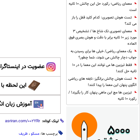
معمای ریاضی؛ رکورد حل این چالش 10 ثانیه
است
تست هوش تصویری: کدام کلید قفل را باز
می کند؟
معمای تصویری تک شاخ ها / تشخیص 3
مورد زیر 10 ثانیه برابر با دقت و هوش بصری فوق
العاده
یک معمای ریاضی/ خیلی ها برای رسیدن به
جواب دچار چالش می شوند، شما چطور؟
فقط تیزبین ها می توانند این معما را در 10
عضویت در اینستاگرام
ثانیه حل کنند!
تست هوش چالش برانگیز: نابغه های ریاضی
این لحظه با
الگوی پنهان این معما را پیدا کنند!
تیزبین ها مچ این ماهی پنهان کار را بگیرند! /
رکورد 10 ثانیه
آموزش زبان ان
لینک کوتاه:
برچسب ها:
مسکو
،
ظریف