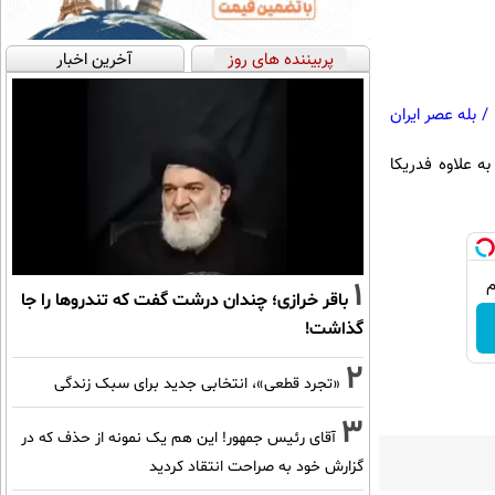
پربیننده های روز
آخرین اخبار
/
بله عصر ایران
یر خارجه کشورمان پس از مسکو راهی بروکسل خواهد شد و با همتایان اروپایی خود در گروه ۵+۱ منهای ۱ به علاوه فدریکا
1
باقر خرازی؛ چندان درشت گفت که تندروها را جا
گذاشت!
2
«تجرد قطعی»، انتخابی جدید برای سبک زندگی
3
آقای رئیس جمهور! این هم یک نمونه از حذف که در
گزارش خود به صراحت انتقاد کردید