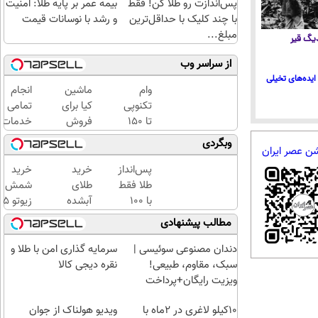
پس‌اندازت رو طلا کن! فقط
بیمه عمر بر پایه طلا: امنیت
با چند کلیک با حداقل‌ترین
و رشد با نوسانات قیمت
مبلغ...
 دیگ قیر
از سراسر وب
ایده‌های تخیلی
وام
ماشین
انجام
تکنوپی
کیا برای
تمامی
تا ۱۵۰
فروش
خدمات
میلیون؛
گذاشتی؟
خودرویی
وبگردی
شن عصر ایران
بدون
فقط در
در محل
ضامن،
یک‌روز با
با یدک
پس‌انداز
خرید
خرید
بدون
خودرو۴۵
دات کام
طلا فقط
طلای
شمش
دردسر
بفروشش
با ۱۰۰
آبشده
زیوتو 
هزارتومان
حتی با
گرمی
مطالب پیشنهادی
(امن و
۱۰۰هزارتومان
عیار ۵
راحت)
| ضد
دندان مصنوعی سوئیسی |
سرمایه گذاری امن با طلا و
جعل و
سبک، مقاوم، طبیعی!
نقره دیجی کالا
پلمپ
ویزیت رایگان+پرداخت
مخصوص
اقساطی😍
10کیلو لاغری در 2ماه با
ویدیو هولناک از جوان