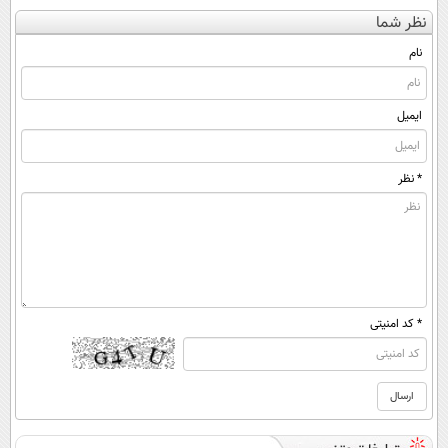
کن
پرسش‌نامه رو پر
کنی؟ (◂فیلم +
کننده 23 روزه
نظر شما
(◀پرسش‌نامه)
کن ▶
◂پرسش‌نامه)
ساخت!
نام
ایمیل
* نظر
* کد امنیتی