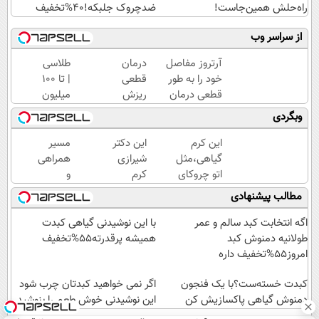
راه‌حلش همین‌جاست!
ضدچروک جلبکه!40%تخفیف
از سراسر وب
آرتروز مفاصل
درمان
طلاسی
خود را به طور
قطعی
| تا 100
قطعی درمان
ریزش
میلیون
کنید!
و کم
وام
وبگردی
◗پرسش‌نامه◖
پشتی
آنی
مو
خرید
این کرم
این دکتر
مسیر
فقط
طلا💰
گیاهی،مثل
شیرازی
همراهی
با
ثبت
اتو چروکای
کرم
و
شامپو
نام
پوستتوصاف
ترمیم
گزارش
مطالب پیشنهادی
جلبک
کن!
میکنه!50%تخفیف
زخم
عملکرد
ایرانی را
گروه
اگه انتخابت کبد سالم و عمر
با این نوشیدنی گیاهی کبدت
ساخت!!!
اسنپ
طولانیه دمنوش کبد
همیشه پرقدرته55%تخفیف
در
امروز55%تخفیف داره
۱۴۰۴
کبدت خسته‌ست؟با یک فنجون
اگر نمی خواهید کبدتان چرب شود
دمنوش گیاهی پاکسازیش کن
این نوشیدنی خوش طعم را بنوشید