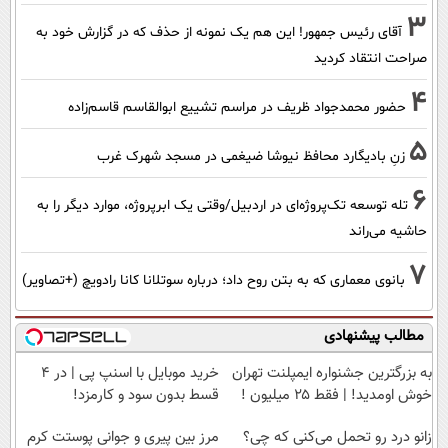
3
آقای رئیس جمهور! این هم یک نمونه از حذف که در گزارش خود به
صراحت انتقاد کردید
4
حضور محمدجواد ظریف در مراسم تشییع ابوالقاسم قاسم‌زاده
5
زنِ بادیگارد محافظ نیوشا ضیغمی در مسجد شهرک غرب
6
تله توسعه تک‌پروژه‌ای در اردبیل/وقتی یک ابرپروژه، موارد دیگر را به
حاشیه می‌راند
7
بانوی معماری که به بتن روح داد؛ درباره سوتلانا کانا رادویچ (+تصاویر)
مطالب پیشنهادی
به بزرگترین جشنواره ایمپلنت تهران
خرید موبایل با اسنپ پی | در ۴
خوش اومدید! | فقط ۲۵ میلیون !
قسط بدون سود و کارمزد!
زانو درد رو تحمل می‌کنی که چی؟
مرز بین پیری و جوانی پوستت کرم