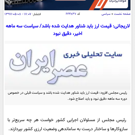
سیاسی
اقتصاد
صفحه نخست
»
سیاسی
کد
۶۲۳۸۳۷
انتشار:
۱۷:۰۷ - ۰۸-۰۵-۱۳۹۷
جامعه
اقتصادی
لاریجانی: قیمت ارز باید شناور هدایت شده باشد/ سیاست سه ماهه
ورزشی
اخیر، دقیق نبود
اجتماعی
خودرو
بین الملل
حوادث
فرهنگ و هنر
سیاست خارجی
سلامت
علم و دانش
یک برش دانایی
قرآن
فناوری و It
محیط زیست
گوناگون
علمی
سفر و تفریح
رئیس مجلس افزود: قیمت ارز باید شناور هدایت شده باشد و سیاست قبلی در خصوص
فیلم
سرگرمی
اخبار کریپتو
دوره سه ماهه دقیق نبود و باید اصلاح شود.
عصر ایران 2
اقتصاد
باشگاه مغز
آموزش زبان
خواندنی ها و دیدنی ها
ورزش
مجله تصویری سلاح
رئیس مجلس از مسئولان اجرایی کشور خواست هر چه سریع‌تر با
داستان کوتاه
سیاست
سازوکارها و ساختار درست به ساماندهی وضعیت ارزی کشور بپردازند.