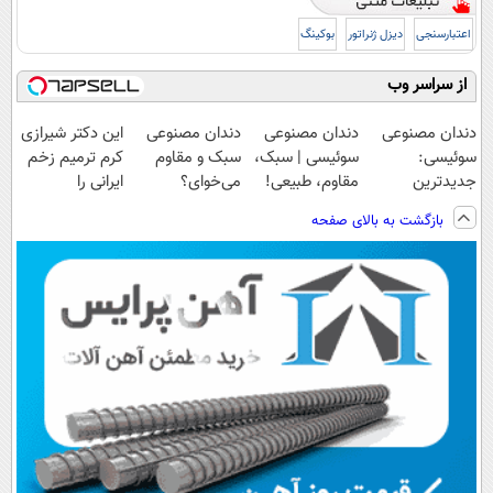
اعتبارسنجی
دیزل ژنراتور
بوکینگ
از سراسر وب
دندان مصنوعی
دندان مصنوعی
دندان مصنوعی
این دکتر شیرازی
سوئیسی:
سوئیسی | سبک،
سبک و مقاوم
کرم ترمیم زخم
جدیدترین
مقاوم، طبیعی!
می‌خوای؟
ایرانی را
فناوری اروپا،
ویزیت
پرداخت اقساطی
ساخت!!!
بازگشت به بالای صفحه
سبک و مقاوم |
رایگان+پرداخت
هم داریم!😍 |
پرداخت قسطی
اقساطی😍
📍تهران