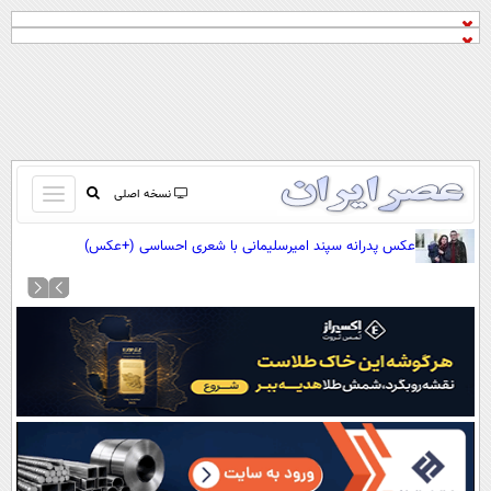
باز
نسخه اصلی
و
صفحه اول
عکس پدرانه سپند امیرسلیمانی با شعری احساسی (+عکس)
بسته
تماس با ما
کردن
آرشیو
منو
جستجو
نظرسنجی
آب و هوا
اوقات شرعی
پیوند ها
سواد زندگی