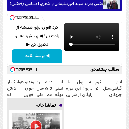
عکس پدرانه سپند امیرسلیمانی با شعری احساسی (+عکس)
درد زانو رو برای همیشه از
یادت ببر! ◀ پرسش‌نامه رو
تکمیل کن ▶
◀ پرسش‌نامه
مطالب پیشنهادی
این کرم
به پول نیاز
این دوره رو
ویدیو هولناک از
گیاهی،مثل اتو
داری؟ این دوره
نبینی، تا 5 سال
جوان کارتن
چروکای
رایگان از شر بی
دیگه هم فقیر
خوابی که
پوستتوصاف
پولی خلاصت
می‌مونی! همین
میلیاردر شد.
تماشاخانه
میکنه!50%تخفیف
میکنه
الان ثبت نام
آموزش رایگان
کن