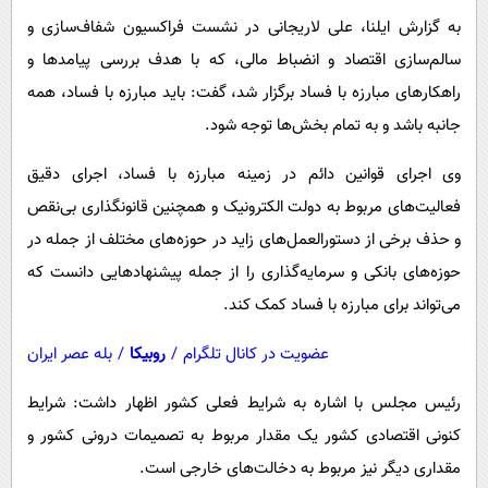
پیامک
سرگرمی
به گزارش ایلنا، علی لاریجانی در نشست فراکسیون شفاف‌‌‌سازی و
روانشناسی
فناوری
سالم‌‌‌‌‌سازی اقتصاد و انضباط مالی، که با هدف بررسی پیامدها و
آشپزی
راهکارهای مبارزه با فساد برگزار شد، گفت: باید مبارزه با فساد، همه
گوناگون
جانبه باشد و به تمام بخش‌‌‌‌ها توجه شود.
دانلود
حوادث
محیط زیست
وی اجرای قوانین دائم در زمینه مبارزه با فساد، اجرای دقیق
فعالیت‌‌‌‌‌های مربوط به دولت الکترونیک و همچنین قانونگذاری بی‌‌‌نقص
سلامت
و حذف برخی از دستورالعمل‌‌‌‌‌های زاید در حوزه‌‌‌‌های مختلف از جمله در
فرهنگی
حوزه‌‌‌‌‌های بانکی و سرمایه‌گذاری را از جمله پیشنهادهایی دانست که
بین الملل
می‌‌‌تواند برای مبارزه با فساد کمک کند.
اجتماعی
عضویت در کانال تلگرام
/
روبیکا
/
بله عصر ایران
حیات وحش
رئیس مجلس با اشاره به شرایط فعلی کشور اظهار داشت: شرایط
سیاست خارجی
کنونی اقتصادی کشور یک مقدار مربوط به تصمیمات درونی کشور و
مقداری دیگر نیز مربوط به دخالت‌‌‌‌های خارجی است.