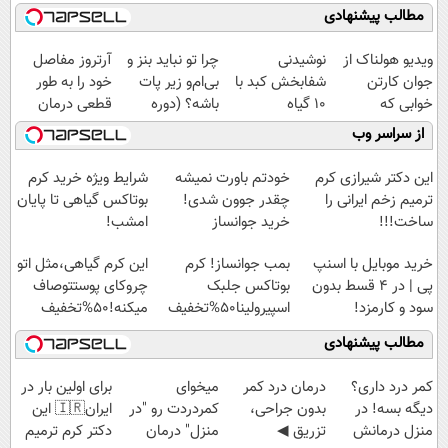
مطالب پیشنهادی
ویدیو هولناک از
نوشیدنی
چرا تو نباید بنز و
آرتروز مفاصل
جوان کارتن
شفابخش کبد با
بی‌ام‌و زیر پات
خود را به طور
خوابی که
10 گیاه
باشه؟ (دوره
قطعی درمان
میلیاردر شد.
موثر(تخفیف تا
رایگان درآمد
کنید!
از سراسر وب
آموزش رایگان
امشب)
میلیاردی)
◗پرسش‌نامه◖
این دکتر شیرازی کرم
خودتم باورت نمیشه
شرایط ویژه خرید کرم
ترمیم زخم ایرانی را
چقدر جوون شدی!
بوتاکس گیاهی تا پایان
ساخت!!!
خرید جوانساز
امشب!
اسپیرولینا با تخفیف
خرید موبایل با اسنپ
بمب جوانساز! کرم
این کرم گیاهی،مثل اتو
ویژه
پی | در ۴ قسط بدون
بوتاکس جلبک
چروکای پوستتوصاف
سود و کارمزد!
اسپیرولینا50%تخفیف
میکنه!50%تخفیف
مطالب پیشنهادی
کمر درد داری؟
درمان درد کمر
میخوای
برای اولین بار در
دیگه بسه! در
بدون جراحی،
کمردردت رو "در
ایران🇮🇷 این
منزل درمانش
تزریق ◀
منزل" درمان
دکتر کرم ترمیم