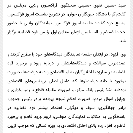
پیامک
سرگرمی
سید حسین نقوی حسینی سخنگوی فراکسیون ولایی مجلس در
روانشناسی
گفت‌وگو با باشگاه خبرنگاران جوان، در تشریح نشست امروز فراکسیون
فناوری
متبوع خود گفت: جلسه امروز فراکسیون نمایندگان ولایی با حضور
آشپزی
گوناگون
حجت‌الاسلام و المسلمین اژه‌ای معاون اول رئیس قوه قضاییه برگزار
دانلود
حوادث
شد.
محیط زیست
وی افزود: در ابتدای جلسه نمایندگان دیدگاه‌های خود را مطرح کردند و
سلامت
عمده‌ترین سوالات و دیدگاه‌هایشان را درباره ورود و برخورد قوه
فرهنگی
قضاییه در مبارزه با اخلال‌گران نظام اقتصادی و دانه درشت‌ها، ضرورت
بین الملل
برخورد با دانه درشت‌تر‌ها که عامل اصلی بی‌نظمی‌های اقتصادی
بوده‌اند مثلا رئیس بانک مرکزی، ضرورت مقابله قاطع با زمین‌خواری و
اجتماعی
چپاول اموال مردم، ضرورت اعلام نتیجه پرونده برادر رئیس جمهور،
حیات وحش
برادر جهانگیری، سیف و دیگران، اهتمام بیشتر قوه قضاییه در
سیاست خارجی
پاسخگویی به مکاتبات نمایندگان مجلس، لزوم ورود قاطع و برخورد
قاطع با افراد رده بالای اخلال اقتصادی به ویژه کسانی که موجب ازبین