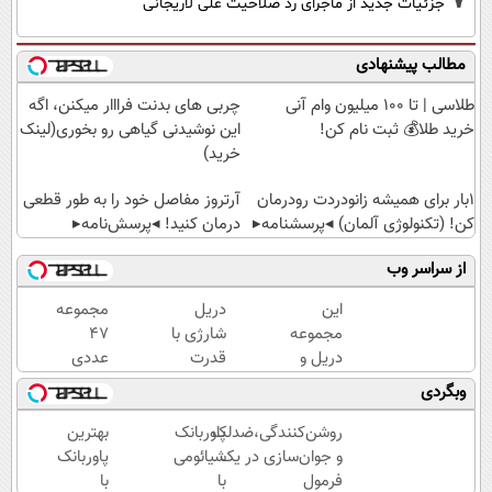
جزئیات جدید از ماجرای رد صلاحیت علی لاریجانی
مطالب پیشنهادی
طلاسی | تا 100 میلیون وام آنی
چربی های بدنت فرااار میکنن، اگه
خرید طلا💰 ثبت نام کن!
این نوشیدنی گیاهی رو بخوری(لینک
خرید)
1بار برای همیشه زانودردت رودرمان
آرتروز مفاصل خود را به طور قطعی
کن! (تکنولوژی آلمان) ◂پرسشنامه▸
درمان کنید! ◂پرسش‌نامه▸
از سراسر وب
این
دریل
مجموعه
مجموعه
شارژی با
47
دریل و
قدرت
عددی
پیچ
سوپرمن😉
دریل
وبگردی
گوشتی
(مجموعه47عددی
پیچ
رو با
با گارانتی
گوشتی
روشن‌کنندگی،ضد‌لک
پاوربانک
بهترین
گارانتی و
تعویض)
شارژی
و جوان‌سازی در یک
شیائومی
پاوربانک
نصف
(تخفیف
فرمول
با
با