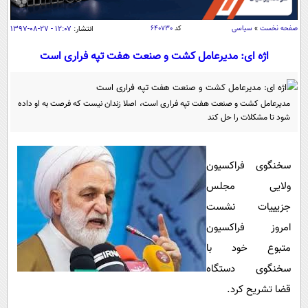
سیاسی
اقتصاد
صفحه نخست
»
سیاسی
کد
۶۴۰۷۳۰
انتشار:
۱۲:۰۷ - ۲۷-۰۸-۱۳۹۷
جامعه
اقتصادی
اژه ای: مدیرعامل کشت و صنعت هفت تپه فراری است
ورزشی
اجتماعی
خودرو
بین الملل
حوادث
مدیرعامل کشت و صنعت هفت تپه فراری است، اصلا زندان نیست که فرصت به او داده
شود تا مشکلات را حل کند
فرهنگ و هنر
سیاست خارجی
سلامت
علم و دانش
یک برش دانایی
سخنگوی فراکسیون
قرآن
فناوری و It
محیط زیست
ولایی مجلس
گوناگون
علمی
سفر و تفریح
جزیییات نشست
فیلم
سرگرمی
اخبار کریپتو
امروز فراکسیون
عصر ایران 2
اقتصاد
باشگاه مغز
متبوع خود با
آموزش زبان
خواندنی ها و دیدنی ها
ورزش
مجله تصویری سلاح
سخنگوی دستگاه
داستان کوتاه
قضا تشریح کرد.
سیاست