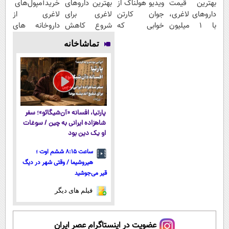
بهترین قیمت
ویدیو هولناک از
بهترین داروهای
خریدآمپول‌های
داروهای لاغری،
جوان کارتن
لاغری برای
لاغری از
با ۱ میلیون
خوابی که
شروع کاهش
داروخانه های
تخفیف و ارسال
میلیاردر شد.
وزن، ارسال از
اطرافت، ارسال
تماشاخانه
از داروخانه‌
آموزش رایگان
داروخانه های
فوری همراه با
نزدیکت!
پک یخ!
پارتیا، افسانه «آن‌شیگائو»؛ سفر
شاهزاده ایرانی به چین / سوغات
او یک دین بود
ساعت ۸:۱۵ ششم اوت ؛
هیروشیما / وقتی شهر در دیگ
قیر می‌جوشید
فیلم های دیگر
عضویت در اینستاگرام عصر ایران