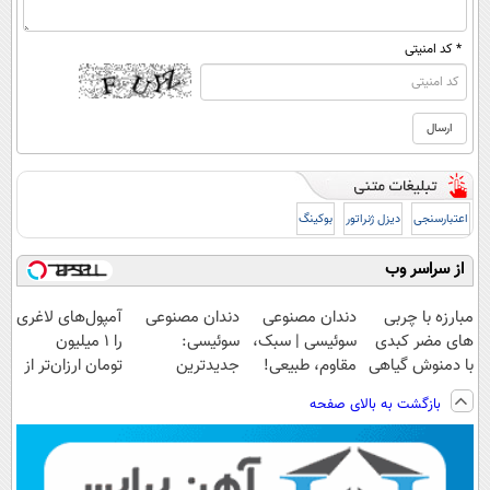
* کد امنیتی
اعتبارسنجی
دیزل ژنراتور
بوکینگ
از سراسر وب
مبارزه با چربی
دندان مصنوعی
دندان مصنوعی
آمپول‌های لاغری
های مضر کبدی
سوئیسی | سبک،
سوئیسی:
را ۱ میلیون
با دمنوش گیاهی
مقاوم، طبیعی!
جدیدترین
تومان ارزان‌تر از
پاکسازی
ویزیت
فناوری اروپا،
همه‌جا بخر!
بازگشت به بالای صفحه
کبد(تخفیف تا
رایگان+پرداخت
سبک و مقاوم |
امشب)
اقساطی😍
پرداخت قسطی