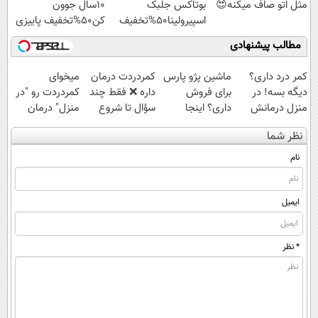
مثل اتو صاف میکنه😍
بوتاکس جلبک
10سال جوون
اسپیرولینا50%تخفیف
کن50%تخفیف پاییزی
مطالب پیشنهادی
کمر درد داری؟
ماشین پژو پارس
‌کمردردت درمان
میخوای
دیگه بسه! در
برای فروش
داره ❌ فقط چند
کمردردت رو "در
منزل درمانش
داری؟ اینجا
سؤال تا شروع
منزل" درمان
کن
سریع بفروشش
بهبودی فاصله‌
کنی؟ (◂فیلم +
نظر شما
(◀پرسش‌نامه)
داری!
◂پرسش‌نامه)
نام
ایمیل
* نظر