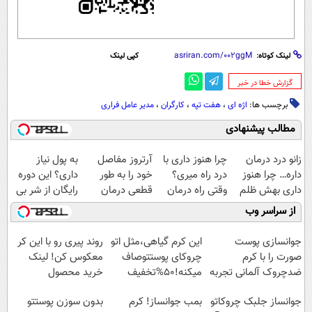
لینک کوتاه:
کپی لینک
‌گزارش خطا در خبر
برچسب ها:
اژه ای
،
هفت تپه
،
کارگران
،
مدیر عامل فراری
مطالب پیشنهادی
زانو درد درمان
چرا هنوز داری با
آرتروز مفاصل
به پول نیاز
داره… چرا هنوز
درد راه میری؟
خود را به طور
داری؟ این دوره
داری بهش ظلم
وقتی راه درمان
قطعی درمان
رایگان از شر بی
می‌کنی؟
جلو پاته!
کنید!
پولی خلاصت
از سراسر وب
◗پرسش‌نامه◖
میکنه
جوانسازی پوست
این کرم گیاهی،مثل اتو
روند پیری رو با این کر
صورت را با کرم
چروکای پوستتوصاف
معکوس کن! لینک
ضدچروک آلمانی تجربه
میکنه!50%تخفیف
خرید محصول
کنید!
جوانساز جلبک چروکاتو
بمب جوانساز! کرم
بدون سوزن پوستتو