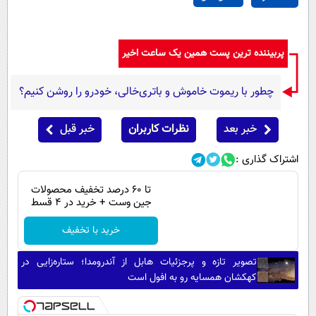
پربیننده ترین پست همین یک ساعت اخیر
چطور با ریموت خاموش و باتری‌خالی، خودرو را روشن کنیم؟
خبر بعد
نظرات کاربران
خبر قبل
اشتراک گذاری :
تا 60 درصد تخفیف محصولات
جین وست + خرید در 4 قسط
خرید با تخفیف
تصویر تازه و پرجزئیات هابل از آندرومدا؛ ستاره‌زایی در
کهکشان همسایه رو به افول است