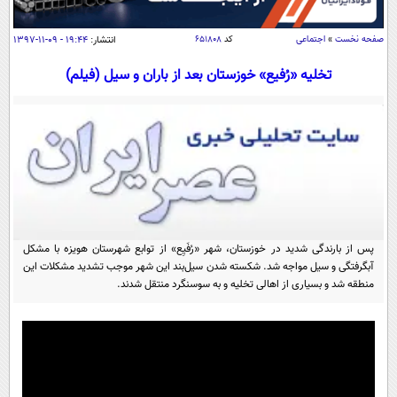
سیاسی
اقتصاد
صفحه نخست
»
اجتماعی
کد
۶۵۱۸۰۸
انتشار:
۱۹:۴۴ - ۰۹-۱۱-۱۳۹۷
جامعه
اقتصادی
تخلیه «رُفیع» خوزستان بعد از باران و سیل (فیلم)
ورزشی
اجتماعی
خودرو
بین الملل
حوادث
فرهنگ و هنر
سیاست خارجی
سلامت
علم و دانش
یک برش دانایی
قرآن
فناوری و It
محیط زیست
گوناگون
پس از بارندگی شدید در خوزستان، شهر «رُفَیِع» از توابع شهرستان هویزه با مشکل
علمی
سفر و تفریح
آبگرفتگی و سیل مواجه شد. شکسته شدن سیل‌بند این شهر موجب تشدید مشکلات این
فیلم
سرگرمی
اخبار کریپتو
منطقه شد و بسیاری از اهالی تخلیه و به سوسنگرد منتقل شدند.
عصر ایران 2
اقتصاد
باشگاه مغز
آموزش زبان
خواندنی ها و دیدنی ها
ورزش
مجله تصویری سلاح
داستان کوتاه
سیاست