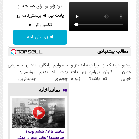
درد زانو رو برای همیشه از
یادت ببر! ◀ پرسش‌نامه رو
تکمیل کن ▶
◀ پرسش‌نامه
مطالب پیشنهادی
ویدیو هولناک از
چرا تو نباید بنز و
میخوایم رایگان
دندان مصنوعی
جوان کارتن
بی‌ام‌و زیر پات
بهت یاد بدیم
سوئیسی:
خوابی که
باشه؟ (دوره
چجوری
جدیدترین
میلیاردر شد.
رایگان درآمد
پولدارشی! باور
فناوری اروپا،
تماشاخانه
آموزش رایگان
میلیاردی)
نداری امتحانش
سبک و مقاوم |
مجانیه
پرداخت قسطی
ساعت ۸:۱۵ ششم اوت ؛
هیروشیما / وقتی شهر در دیگ