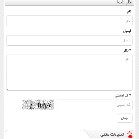
نظر شما
(◀پرسش‌نامه)
محدود)
◂پرسش‌نامه)
ساخت!
نام
ایمیل
* نظر
* کد امنیتی