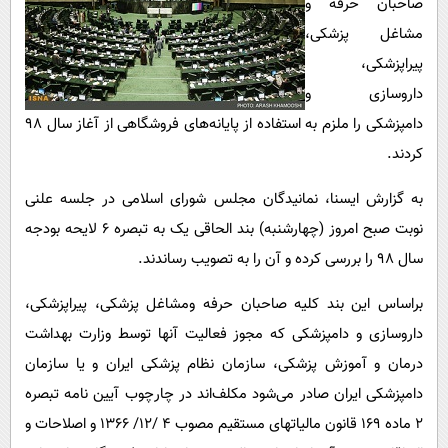
صاحبان حرفه و
پیامک
سرگرمی
مشاغل پزشکی،
روانشناسی
فناوری
پیراپزشکی،
آشپزی
گوناگون
داروسازی و
دانلود
حوادث
دامپزشکی را ملزم به استفاده از پایانه‌های فروشگاهی از آغاز سال ۹۸
کردند.
محیط زیست
سلامت
به گزارش ایسنا، نمانیدگان مجلس شورای اسلامی در جلسه علنی
نوبت صبح امروز (چهارشنبه) بند الحاقی یک به تبصره ۶ لایحه بودجه
فرهنگی
سال ۹۸ را بررسی کرده و آن را به تصویب رساندند.
بین الملل
براساس این بند کلیه صاحبان حرفه ومشاغل پزشکی، پیراپزشکی،
اجتماعی
داروسازی و دامپزشکی که مجوز فعالیت آنها توسط وزارت بهداشت
حیات وحش
درمان و آموزش پزشکی، سازمان نظام پزشکی ایران و یا سازمان
سیاست خارجی
دامپزشکی ایران صادر می‌شود مکلف‌اند در چارچوب آیین نامه تبصره
۲ ماده ۱۶۹ قانون مالیاتهای مستقیم مصوب ۴ /۱۲/ ۱۳۶۶ و اصلاحات و