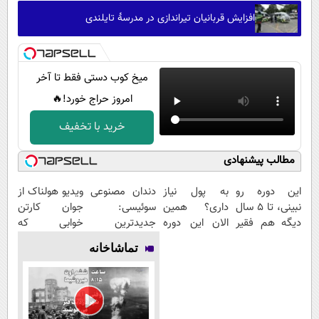
افزایش قربانیان تیراندازی در مدرسۀ تایلندی
میخ کوب دستی فقط تا آخر
امروز حراج خورد!🔥
خرید با تخفیف
مطالب پیشنهادی
این دوره رو
به پول نیاز
دندان مصنوعی
ویدیو هولناک از
نبینی، تا 5 سال
داری؟ همین
سوئیسی:
جوان کارتن
دیگه هم فقیر
الان این دوره
جدیدترین
خوابی که
می‌مونی! همین
رایگان رو شرکت
فناوری اروپا،
میلیاردر شد.
تماشاخانه
الان ثبت نام
کن تا دیر
سبک و مقاوم |
آموزش رایگان
کن
نشده!
پرداخت قسطی