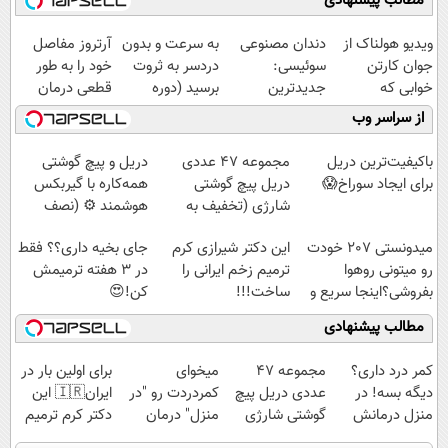
مطالب پیشنهادی
ویدیو هولناک از
دندان مصنوعی
به سرعت و بدون
آرتروز مفاصل
جوان کارتن
سوئیسی:
دردسر به ثروت
خود را به طور
خوابی که
جدیدترین
برسید (دوره
قطعی درمان
میلیاردر شد.
فناوری اروپا،
کاملا رایگان
کنید!
از سراسر وب
آموزش رایگان
سبک و مقاوم |
پولسازی)
◗پرسش‌نامه◖
پرداخت قسطی
باکیفیت‌ترین دریل
مجموعه 47 عددی
دریل و پیچ گوشتی
برای ایجاد سوراخ😱
دریل پیچ گوشتی
همه‌کاره با گیربکس
شارژی (تخفیف به
هوشمند ⚙️ (نصف
مدت محدود)
قیمت بازار🔥)
میدونستی 207 خودت
این دکتر شیرازی کرم
جای بخیه داری؟؟ فقط
رو میتونی روهوا
ترمیم زخم ایرانی را
در 3 هفته ترمیمش
بفروشی؟اینجا سریع و
ساخت!!!
کن!😍
راحت بفروش
مطالب پیشنهادی
کمر درد داری؟
مجموعه 47
میخوای
برای اولین بار در
دیگه بسه! در
عددی دریل پیچ
کمردردت رو "در
ایران🇮🇷 این
منزل درمانش
گوشتی شارژی
منزل" درمان
دکتر کرم ترمیم
کن
(تخفیف به مدت
کنی؟ (◂فیلم +
کننده 23 روزه