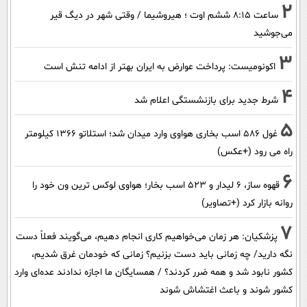
2
ساعت ۸:۱۵ ششم اوت ؛ هیروشیما / وقتی شهر در دیگ قیر
می‌جوشید
3
اکونومیست: پرداخت عوارض به ایران بهتر از ادامه تنش است
4
شرط جدید برای بازنشستگی اعلام شد
5
غول 586 اسب بخاری هواوی وارد میدان شد؛ استلاتو 1366 کیلومتر
راه می رود (+عکس)
6
قهوه ساز، 6 لیدار و 523 اسب بخار؛ هواوی لوکس ترین ون خود را
روانه بازار کرد (+تصاویر)
7
پزشکیان: هر زمان می‌خواهیم کاری انجام دهیم، می‌گویند فعلاً دست
نگه دارید/ چه زمانی باید دست بزنیم؟ زمانی که خودمان غرق شدیم،
کشور نابود شد و همه ضرر کردند؟ / همسایگان ما اجازه ندادند عده‌ای وارد
کشور شوند و باعث اغتشاش شوند