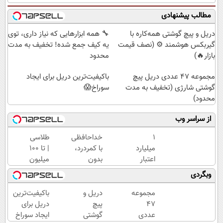
مطالب پیشنهادی
دریل و پیچ گوشتی همه‌کاره با
🔧 همه ابزارهایی که نیاز داری، توی
گیربکس هوشمند ⚙️ (نصف قیمت
یه کیف جمع شده! تخفیف به مدت
بازار🔥)
محدود
مجموعه 47 عددی دریل پیچ
باکیفیت‌ترین دریل برای ایجاد
گوشتی شارژی (تخفیف به مدت
سوراخ😱
محدود)
از سراسر وب
۱
خداحافظی
طلاسی
میلیارد
با کمردرد،
| تا 100
اعتبار
بدون
میلیون
خرید
قرص و
وام
وبگردی
طلا |
آمپول
آنی
بدون
خرید
مجموعه
دریل و
باکیفیت‌ترین
ضامن
طلا💰
47
پیچ
دریل برای
و چک
ثبت
عددی
گوشتی
ایجاد سوراخ