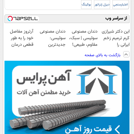
اعتبارسنجی
دیزل ژنراتور
بوکینگ
از سراسر وب
این دکتر شیرازی
دندان مصنوعی
دندان مصنوعی
آرتروز مفاصل
کرم ترمیم زخم
سوئیسی | سبک،
سوئیسی:
خود را به طور
ایرانی را
مقاوم، طبیعی!
جدیدترین
قطعی درمان
ساخت!!!
ویزیت
فناوری اروپا،
کنید!
بازگشت به بالای صفحه
رایگان+پرداخت
سبک و مقاوم |
◗پرسش‌نامه◖
اقساطی😍
پرداخت قسطی