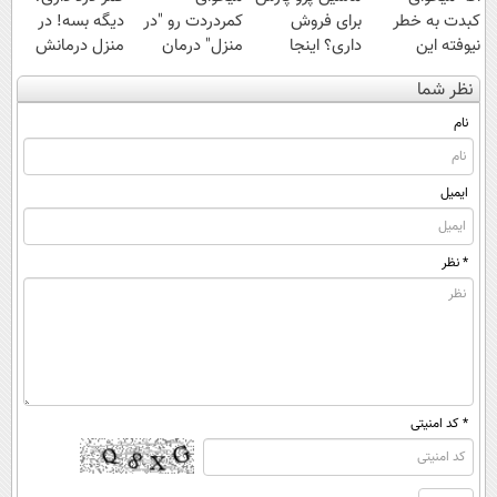
کبدت به خطر
برای فروش
کمردردت رو "در
دیگه بسه! در
نیوفته این
داری؟ اینجا
منزل" درمان
منزل درمانش
دمنوش گیاهی
سریع بفروشش
کنی؟ (◂فیلم +
کن
نظر شما
رو فراموش نکن
◂پرسش‌نامه)
(◀پرسش‌نامه)
😨
نام
ایمیل
* نظر
* کد امنیتی