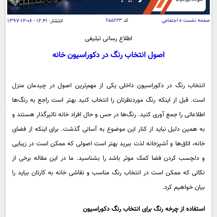
سیاسی
اقتصاد
صفحه نخست
»
اجتماعی
کد
۶۵۵۶۲۳
انتشار:
۱۲:۴۱ - ۰۶-۱۲-۱۳۹۷
جامعه
اقتصادی
اطلاع رسانی تبلیغی
ورزشی
اجتماعی
اصول انتخاب رنگ در دکوراسیون خانه
خودرو
بین الملل
حوادث
انتخاب رنگ در دکوراسیون داخلی یکی از مهم‌ترین اصول در چیدمان منزل
فرهنگ و هنر
سیاست خارجی
سلامت
است. قبل از اینکه رنگ موردنظرتان را انتخاب کنید بهتر است راجع به رنگ‌ها
علم و دانش
یک برش دانایی
اطلاعاتی را جمع آوری کنید. رنگ‌ها در حس و حال افراد خانه تاثیرگذار هستند و
قرآن
فناوری و It
محیط زیست
به همین دلیل نباید از کنار این موضوع به آسانی گذشت. برای اینکه از فضای
گوناگون
علمی
سفر و تفریح
خانه، اتاق‌ها و آشپزخانه لذت ببرید بهتر است اصولی که ممکن است در زیبایی
فیلم
سرگرمی
اخبار کریپتو
و دلچسب کردن فضا کمک موثر باشد را بشناسید. ما در این مقاله برخی از
عصر ایران 2
اقتصاد
باشگاه مغز
نکاتی که ممکن است در انتخاب رنگ مناسب و نقاشی خانه به کارتان بیاید را
آموزش زبان
خواندنی ها و دیدنی ها
ورزش
بیان خواهیم کرد.
مجله تصویری سلاح
داستان کوتاه
سیاست
استفاده از چرخه رنگ برای انتخاب رنگ دکوراسیون