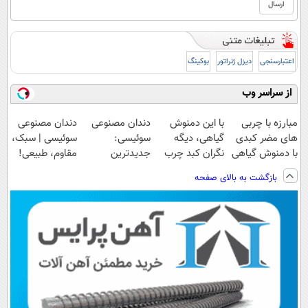
اعتبارسنجی
دیزل ژنراتور
بوکینگ
از سراسر وب
مبارزه با چربی
با این دمنوش
دندان مصنوعی
دندان مصنوعی
های مضر کبدی
گیاهی، دیگه
سوئیسی:
سوئیسی | سبک،
با دمنوش گیاهی
نگران کبد چرب
جدیدترین
مقاوم، طبیعی!
پاکسازی
نباش!
فناوری اروپا،
ویزیت
بازگشت به بالای صفحه
کبد(تخفیف تا
سبک و مقاوم |
رایگان+پرداخت
امشب)
پرداخت قسطی
اقساطی😍