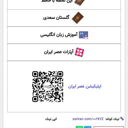
این لحظه با حافظ
گلستان سعدی
آموزش زبان انگلیسی
آپارات عصر ایران
اپلیکیشن عصر ایران
لینک کوتاه:
کپی لینک