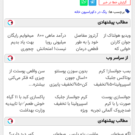
‌گزارش خطا در خبر
برچسب ها:
رنگ در دکوراسیون خانه
مطالب پیشنهادی
ویدیو هولناک از
آرتروز مفاصل
درآمد ماهی 800
میخوایم رایگان
جوان کارتن
خود را به طور
میلیونی رویا
بهت یاد بدیم
خوابی که
قطعی درمان
نیست! امتحانش
چجوری
میلیاردر شد.
کنید!
مجانیه😉
پولدارشی! باور
از سراسر وب
آموزش رایگان
◗پرسش‌نامه◖
نداری امتحانش
مجانیه
بمب جوانساز! کرم
بدون سوزن پوستتو
سن واقعی پوستت از
بوتاکس جلبک
10سال جوون
چیزی که فکر می‌کنی
اسپیرولینا50%تخفیف
کن50%تخفیف پاییزی
بیشتره...
جوانسازی پوست
کرم جوانساز جلبک
پاکسازی کبد با 11 گیاه
صورت را با کرم
اسپیرولینا با تخفیف
خوش طعم✅با تاییدیه
ضدچروک آلمانی تجربه
ویژه
وزارت بهداشت
کنید!
مطالب پیشنهادی
اگه میخوای
ماشین پژو پارس
میخوای
کمر درد داری؟