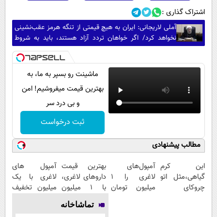
اشتراک گذاری :
آملی‌ لاریجانی: ایران به هیچ قیمتی از تنگه هرمز عقب‌نشینی
نخواهد کرد/ اگر خواهان تردد آزاد هستند، باید به شروط
تفاهمنامه عمل کنند
ماشینت رو بسپر به ما، به
بهترین قیمت میفروشیم! امن
و بی درد سر
ثبت درخواست
مطالب پیشنهادی
این کرم
آمپول‌های
بهترین قیمت
آمپول های
گیاهی،مثل اتو
لاغری را ۱
داروهای لاغری،
لاغری با یک
چروکای
میلیون تومان
با ۱ میلیون
میلیون تخفیف
پوستتوصاف
ارزان‌تر از
تخفیف و ارسال
| ارسال از
تماشاخانه
میکنه!50%تخفیف
همه‌جا بخر!
از داروخانه‌
داروخانه های