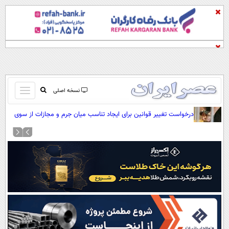
باز
نسخه اصلی
و
صفحه اول
درخواست تغییر قوانین برای ایجاد تناسب میان جرم و مجازات از سوی
بسته
نیروی انتظامی
تماس با ما
کردن
آرشیو
منو
جستجو
نظرسنجی
آب و هوا
اوقات شرعی
پیوند ها
سواد زندگی