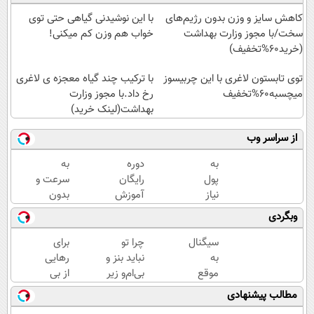
کاهش سایز و وزن بدون رژیم‌های
با این نوشیدنی گیاهی حتی توی
سخت/با مجوز وزارت بهداشت
خواب هم وزن کم میکنی!
(خرید60%تخفیف)
توی تابستون لاغری با این چربیسوز
با ترکیب چند گیاه معجزه ی لاغری
میچسبه60%تخفیف
رخ داد.با مجوز وزارت
بهداشت(لینک خرید)
از سراسر وب
به
دوره
به
پول
رایگان
سرعت و
نیاز
آموزش
بدون
داری؟
ارز
دردسر به
وبگردی
همین
دیجیتال
ثروت
الان
با مهدی
برسید
سیگنال
چرا تو
برای
این
بندری
(دوره
به
نباید بنز و
رهایی
دوره
کاملا
موقع
بی‌ام‌و زیر
از بی
رایگان
رایگان
سرمایه
پات
پولی
مطالب پیشنهادی
رو
پولسازی)
گذاری
باشه؟
دیدن