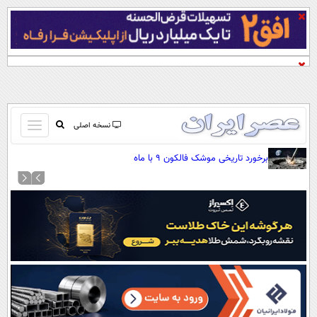
باز
نسخه اصلی
و
صفحه اول
برخورد تاریخی موشک فالکون ۹ با ماه
بسته
تماس با ما
کردن
آرشیو
منو
جستجو
نظرسنجی
آب و هوا
اوقات شرعی
پیوند ها
سواد زندگی