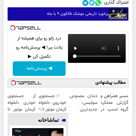
اشتراک گذاری :
برخورد تاریخی موشک فالکون ۹ با ماه
درد زانو رو برای همیشه از
یادت ببر! ◀ پرسش‌نامه رو
تکمیل کن ▶
◀ پرسش‌نامه
مطالب پیشنهادی
مسیر همراهی و
دندان مصنوعی
✅ جستجوی
از جستجوی
گزارش عملکرد
سوئیسی:
خودروی دلخواه
خودری دلخواه
گروه اسنپ در
جدیدترین
کرمان موتور 👈
کرمان موتور تا
۱۴۰۴
فناوری اروپا،
فروش ساده،
فروش آن،
تماشاخانه
سبک و مقاوم |
بی واسطه و
ساده، بی
پرداخت قسطی
مستقیم
واسطه و