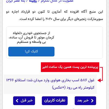
عضویت در کانال تلگرام
/
روبیکا
/
بله عصر ایران
این منبع آگاه افزوده که آمازون تا کنون دو قرارداد اجاره دو
سوپرمارکت زنجیره‌ای دیگر برای سال ۲۰۲۰ را امضا کرده است.
از جستجوی خودری دلخواه
کرمان موتور تا فروش آن، ساده،
بی واسطه و مستقیم
کلیک کن!
پربیننده ترین پست همین یک ساعت اخیر
غول 586 اسب بخاری هواوی وارد میدان شد؛ استلاتو 1366
کیلومتر راه می رود (+عکس)
خبر بعد
نظرات کاربران
خبر قبل