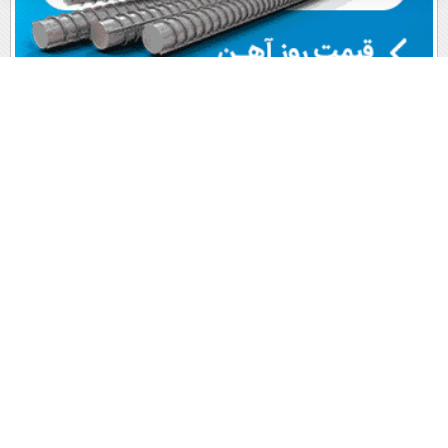
پربیننده های روز
آخرین اخبار
1
گیتار من ؛ عباس مهرپویا (+صدا)