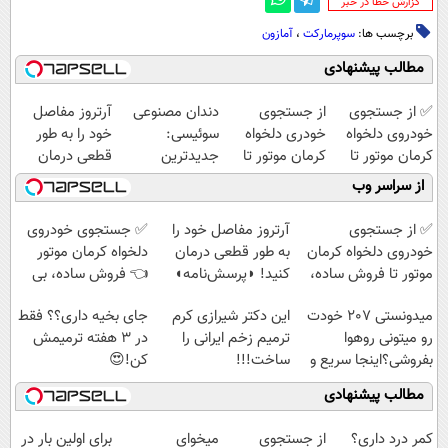
‌گزارش خطا در خبر
برچسب ها:
سوپرمارکت
،
آمازون
مطالب پیشنهادی
✅ از جستجوی
از جستجوی
دندان مصنوعی
آرتروز مفاصل
خودروی دلخواه
خودری دلخواه
سوئیسی:
خود را به طور
کرمان موتور تا
کرمان موتور تا
جدیدترین
قطعی درمان
فروش ساده، بی
فروش آن،
فناوری اروپا،
کنید!
از سراسر وب
واسطه و
ساده، بی واسطه
سبک و مقاوم |
◗پرسش‌نامه◖
مستقیم
و مستقیم
پرداخت قسطی
✅ از جستجوی
آرتروز مفاصل خود را
✅ جستجوی خودروی
خودروی دلخواه کرمان
به طور قطعی درمان
دلخواه کرمان موتور
موتور تا فروش ساده،
کنید! ◗پرسش‌نامه◖
👈 فروش ساده، بی
بی واسطه و مستقیم
واسطه و مستقیم
میدونستی 207 خودت
این دکتر شیرازی کرم
جای بخیه داری؟؟ فقط
رو میتونی روهوا
ترمیم زخم ایرانی را
در 3 هفته ترمیمش
بفروشی؟اینجا سریع و
ساخت!!!
کن!😍
راحت بفروش
مطالب پیشنهادی
کمر درد داری؟
از جستجوی
میخوای
برای اولین بار در