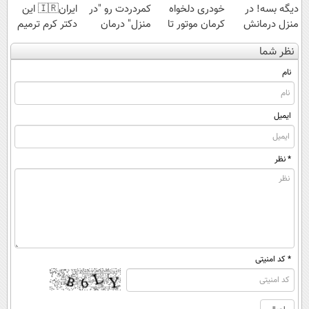
دیگه بسه! در
خودری دلخواه
کمردردت رو "در
ایران🇮🇷 این
منزل درمانش
کرمان موتور تا
منزل" درمان
دکتر کرم ترمیم
کن
فروش آن،
کنی؟ (◂فیلم +
کننده 23 روزه
نظر شما
(◀پرسش‌نامه)
ساده، بی واسطه
◂پرسش‌نامه)
ساخت!
و مستقیم
نام
ایمیل
* نظر
* کد امنیتی