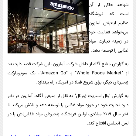
پیامک
سرگرمی
شواهد حاکی از آن
روانشناسی
است که فروشگاه
فناوری
عظیم اینترنتی آمازون
آشپزی
گوناگون
می‌خواهد فعالیت خود
دانلود
حوادث
در زمینه تجارت مواد
محیط زیست
غذایی را توسعه دهد.
سلامت
به گزارش منابع آگاه از داخل شرکت آمازون، این شرکت قصد دارد بعد
فرهنگی
از "Whole Foods Market" و "Amazon Go"، یک سوپرمارکت
بین الملل
زنجیره‌ای دیگر، برای شروع فعلا در آمریکا، راه بیندازد.
اجتماعی
به گزارش "وال استریت ژورنال" به نقل از منبعی آگاه، آمازون در نظر
حیات وحش
دارد تجارت خود در حوزه مواد غذایی را توسعه دهد و تلاش می‌کند تا
آخر سال ۲۰۱۹ میلادی، اولین فروشگاه زنجیره‌ای مواد غذایی‌اش را در
سیاست خارجی
لس آنجلس افتتاح کند.