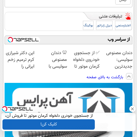
اعتبارسنجی
دیزل ژنراتور
بوکینگ
از سراسر وب
دندان مصنوعی
✅ از جستجوی
🦷 دندان
این دکتر شیرازی
سوئیسی:
خودروی دلخواه
مصنوعی
کرم ترمیم زخم
جدیدترین
کرمان موتور تا
سوئیسی با
ایرانی را
فناوری اروپا،
فروش ساده، بی
تکنولوژی
ساخت!!!
بازگشت به بالای صفحه
سبک و مقاوم |
واسطه و
دیجیتال |
پرداخت قسطی
مستقیم
پرداخت در 4
قسط |📍 تهران
از جستجوی خودری دلخواه کرمان موتور تا فروش آن،
ساده، بی واسطه و مستقیم
کلیک کن!